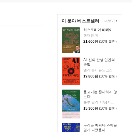
이 분야 베스트셀러
더보기
히스토리아 비테이
최재천 저
21,600
원
(10% 할인)
AI, 신의 탄생 인간의
종말
엘리에저 유드코스키,네이트 소아레스 공저/고영훈 역
19,800
원
(10% 할인)
물고기는 존재하지 않
는다
룰루 밀러 저/정지인 역
15,300
원
(10% 할인)
우리는 어쩌다 과학을
믿게 되었을까