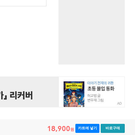
원
AD
18,900
카트에 넣기
바로구매
원