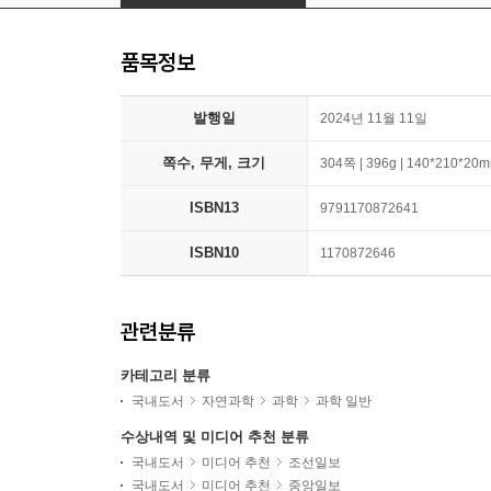
품목정보
발행일
2024년 11월 11일
쪽수, 무게, 크기
304쪽 | 396g | 140*210*20
ISBN13
9791170872641
ISBN10
1170872646
관련분류
카테고리 분류
국내도서
자연과학
과학
과학 일반
수상내역 및 미디어 추천 분류
국내도서
미디어 추천
조선일보
국내도서
미디어 추천
중앙일보