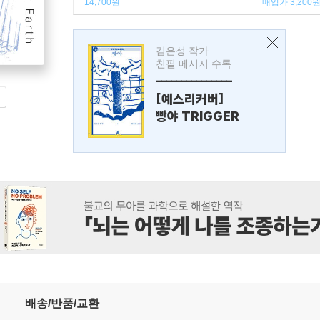
14,700원
매입가 3,200
김은성 작가
친필 메시지 수록
---------------
[예스리커버]
빵야 TRIGGER
배송/반품/교환