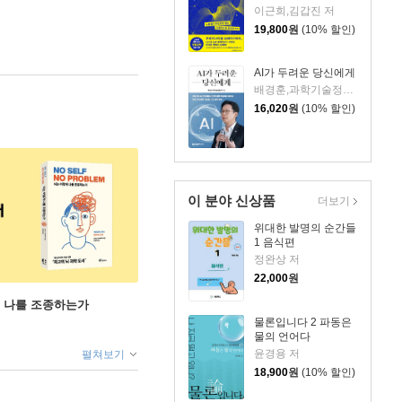
이근희,김갑진 저
19,800
원
(10% 할인)
AI가 두려운 당신에게
배경훈,과학기술정보통신부 저
16,020
원
(10% 할인)
이 분야 신상품
더보기
위대한 발명의 순간들
1 음식편
정완상 저
22,000
원
게 나를 조종하는가
물론입니다 2 파동은
물의 언어다
윤경용 저
펼쳐보기
18,900
원
(10% 할인)