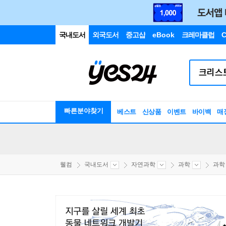
국내도서
외국도서
중고샵
eBook
크레마클럽
C
빠른분야찾기
베스트
신상품
이벤트
바이백
매
웰컴
국내도서
자연과학
과학
과학