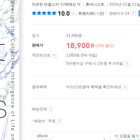
마르틴 비켈스키
저/
박래선
역
휴머니스트
2024년 11월 11일
10.0
회원리뷰(
20
건)
판매지수 24
정가
21,000원
18,900
원
판매가
(10% 할인)
YES포인트
1,050원 (5% 적립)
5만원이상 구매 시 2천원 추가적립
결제혜택
카드/간편결제 혜택을 확인하세요
배송안내
배송비 : 무료
eBook
이 상품을 팔기