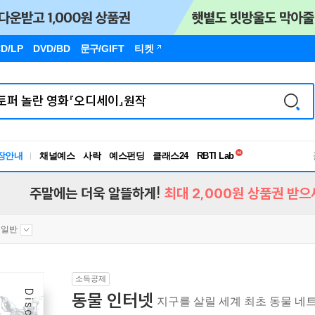
D/LP
DVD/BD
문구
/GIFT
티켓
독서유형검사
RBTI Lab
장안내
채널예스
사락
예스펀딩
클래스24
독서유형검사
주말에는 더욱 알뜰하게!
최대 2,000원 상품권 받으
 일반
소득공제
동물 인터넷
지구를 살릴 세계 최초 동물 네