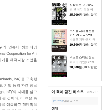
실험하는 고고학자
샘 킨 저/이충호 역
25,200
원
(10% 할인)
초지능 시대 생존을
위한 AI 교양 수업
바오쿤 저/하은지 역
19,800
원
(10% 할인)
기, 인류세, 생물 다양
peration for Ani
넥스트 스티브 잡스
 이 위기를 헤쳐나갈 조언을
제프리 케인(Geoffrey Cain) 저/이민석 역
28,800
원
(10% 할인)
als, IoA)’을 구축했
, 기압 등의 환경 정보
이 책이 담긴
리스트
, IoT)’의 시대를 살고
더보기
될 것이다. 이 책을 통
j******e
님의 리스트
변화를 예측하고 팬데믹을
생태