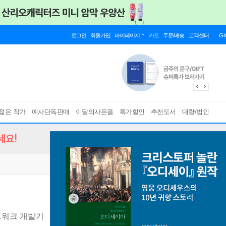
로그인
회원가입
마이페이지
카트
주문/배송
고객센터
Gl
젊은 작가
예사단독판매
이달의사은품
특가할인
추천도서
대량/법인
세요!
트워크 개발기