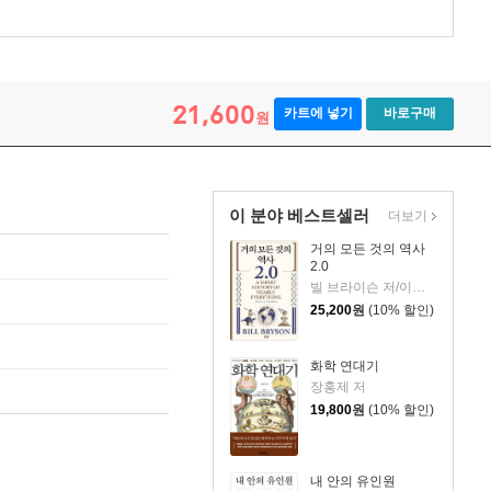
21,600
카트에 넣기
바로구매
원
이 분야 베스트셀러
더보기
거의 모든 것의 역사
2.0
빌 브라이슨 저/이덕환 역
25,200
원
(10% 할인)
화학 연대기
장홍제 저
19,800
원
(10% 할인)
내 안의 유인원