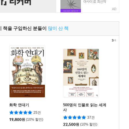
AD
이 책을 구입하신 분들이
많이 산 책
3
/4
화학 연대기
500명의 인물로 읽는 세계
사
25건
37건
19,800
원
(10% 할인)
22,500
원
(10% 할인)