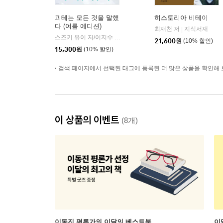
괴테는 모든 것을 말했
히스토리아 비테이
다 (여름 에디션)
최재천 저
지식서재
|
스즈키 유이 저/이지수 역
리프
|
21,600
원
(10% 할인)
15,300
원
(10% 할인)
검색 페이지에서 선택된 태그에 등록된 더 많은 상품을 확인해 
이 상품의 이벤트
(8개)
이동진 평론가의 이달의 베스트북
이