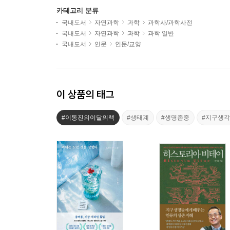
카테고리 분류
국내도서
자연과학
과학
과학사/과학사전
국내도서
자연과학
과학
과학 일반
국내도서
인문
인문/교양
이 상품의 태그
#이동진의이달의책
#생태계
#생명존중
#지구생