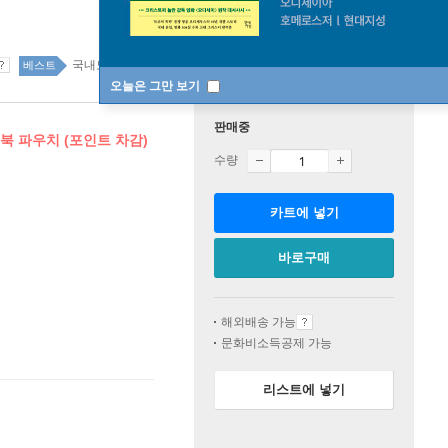
국내도서 167위
자연과학 top20 7주
베스트
오늘은 그만 보기
판매중
북 파우치 (포인트 차감)
수량
카트에 넣기
바로구매
해외배송 가능
문화비소득공제 가능
리스트에 넣기