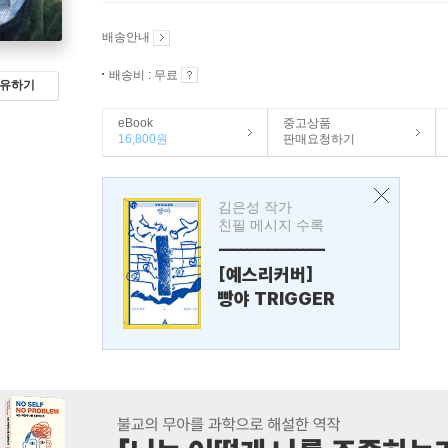
배송안내
배송비 : 무료
유하기
eBook
중고상품
16,800원
판매요청하기
김은성 작가
친필 메시지 수록
---------------
[예스리커버]
빵야 TRIGGER