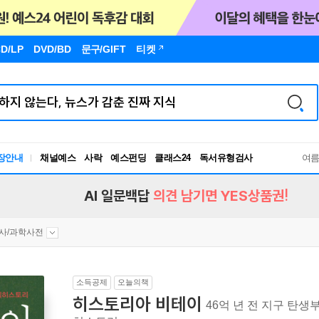
D/LP
DVD/BD
문구
/GIFT
티켓
독서유형검사
장안내
채널예스
사락
예스펀딩
클래스24
RBTI Lab
여
독서유형검사
AI 일문백답
의견 남기면 YES상품권!
사/과학사전
소득공제
오늘의책
히스토리아 비테이
46억 년 전 지구 탄생