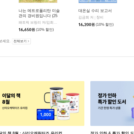
나는 메트로폴리탄 미술
대온실 수리 보고서
관의 경비원입니다 (25
김금희 저
창비
|
만 부 기념 전면 개정판)
패트릭 브링리 저/김희정,조현주 역
웅진지식하우스
|
16,200
원
(10% 할인)
16,650
원
(10% 할인)
보세요.
전체보기
달의 책 8월 : 산리오캐릭터즈 유리컵
정가 인하 & 특가 할인 