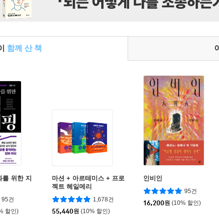
들이
함께 산 책
화를 위한 지
마션 + 아르테미스 + 프로
인비인
젝트 헤일메리
95건
95건
1,678건
16,200
원
(10% 할인)
0% 할인)
55,440
원
(10% 할인)