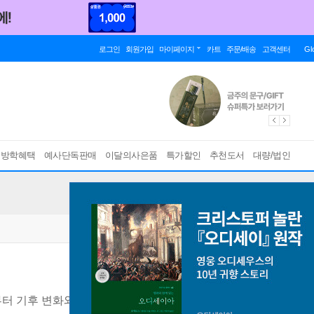
로그인
회원가입
마이페이지
카트
주문/배송
고객센터
Gl
름방학혜택
예사단독판매
이달의사은품
특가할인
추천도서
대량/법인
부터 기후 변화와 AI까지, 세계적 석학이 들려주는 생명의 빅