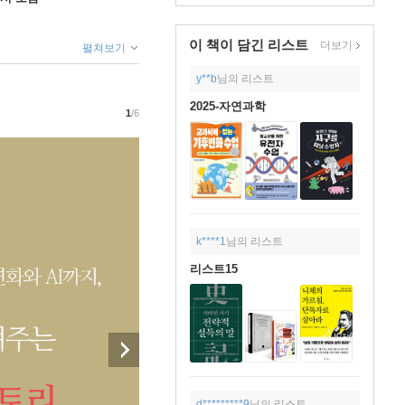
이 책이 담긴
리스트
더보기
펼쳐보기
y**b
님의 리스트
2025-자연과학
1
/6
k****1
님의 리스트
리스트15
d*********9
님의 리스트