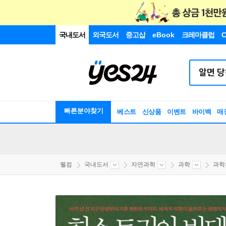
국내도서
외국도서
중고샵
eBook
크레마클럽
C
빠른분야찾기
베스트
신상품
이벤트
바이백
매
웰컴
국내도서
자연과학
과학
과학