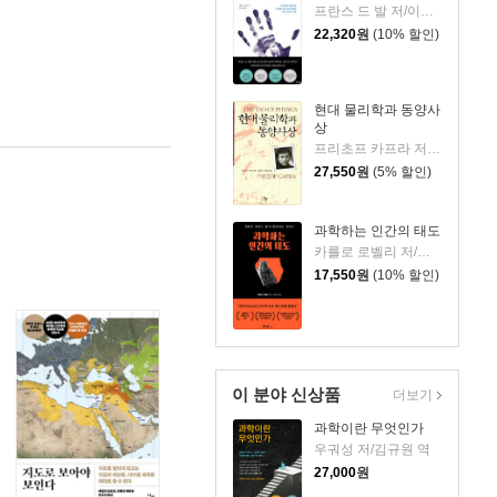
프란스 드 발 저/이충호 역
22,320
원
(10% 할인)
현대 물리학과 동양사
상
프리초프 카프라 저/김용정,이성범 역
27,550
원
(5% 할인)
과학하는 인간의 태도
카를로 로벨리 저/김동규 역
17,550
원
(10% 할인)
이 분야 신상품
더보기
과학이란 무엇인가
우궈성 저/김규원 역
27,000
원