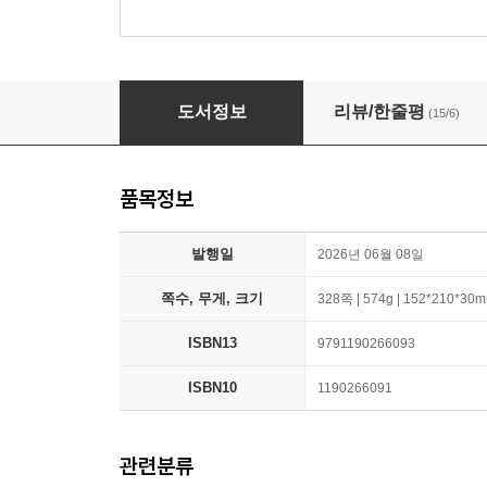
히스토리아 비테이
도서정보
리뷰/한줄평
(15/6)
품목정보
발행일
2026년 06월 08일
쪽수, 무게, 크기
328쪽 | 574g | 152*210*30
ISBN13
9791190266093
ISBN10
1190266091
관련분류