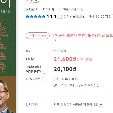
히스토리
최재천
저
지식서재
2026년 06월 08일
10.0
회원리뷰(
21
건)
판매지수 19,785
[이동진 평론가 추천] 블루밍테일 노트
구매혜택
정가
24,000원
21,600
원
판매가
(10% 할인)
크레마머니
20,100
원
최대혜택가
YES포인트
1,200원 (5% 적립)
5만원이상 구매 시 2천원 추가적립
결제혜택
카드/간편결제 혜택을 확인하세요