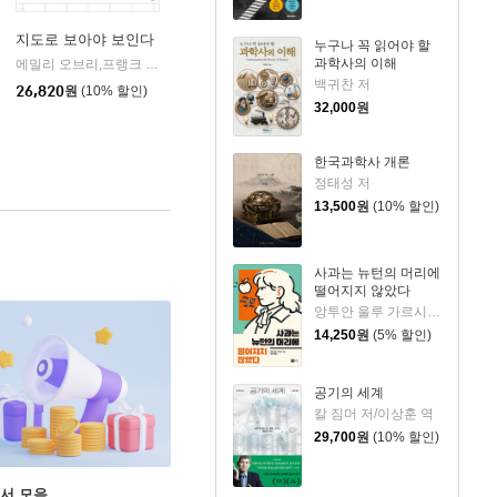
지도로 보아야 보인다
누구나 꼭 읽어야 할
과학사의 이해
에밀리 오브리,프랭크 테타르 공저/이수진 역
사이
|
백귀찬 저
26,820
원
(10% 할인)
32,000
원
한국과학사 개론
정태성 저
13,500
원
(10% 할인)
사과는 뉴턴의 머리에
떨어지지 않았다
앙투안 울루 가르시아 저/김소연 역
14,250
원
(5% 할인)
공기의 세계
칼 짐머 저/이상훈 역
29,700
원
(10% 할인)
도서 모음