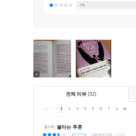
중소기업으로 출발했다. 맨주먹으로 창업한 그는 어
0%
그는 창업 이후 지금까지 54년간에 걸쳐 단 한 번
것만이 아니라, 높은 수익성을 유지해왔다. 최고 
이익률을 유지하고 있다. 그는 성공 신화의 비결로
실현했다고 밝힌다. 그랬기에 지금의 교세라가 있으며
만약 상식의 범위에서 멈추는 방식으로 일했다면 결코
경쟁에서 승리하기 위해 경영자는 격투기 선수에게도 
수 있을 리가 없다’고 상식을 들이대며 이야기할지
맞서는 격렬한 투지가 필요하다고 강조하고 있다.
그는 투혼을 강조하는 한편, 그 투혼이 경영자만의
2
가진 집단이어야만 한다는 것이다. 그러기 위해
것이지만, 경영목표라는 경영자의 의지를 전 직원
전체 리뷰
(32)
투혼을 가지고 경영목표의 실현을 위해 매진함과 
1
2
3
4
5
6
7
고귀한 동기를 가져라
불타는 투혼
종이책
k*******n
2014-07-23
신고
|
|
|