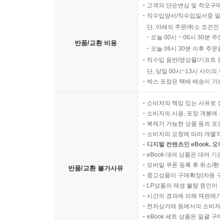
고객의 단순변심 및 착오구
직수입양서/직수입일서중 일
단, 아래의 주문/취소 조건인
오늘 00시 ~ 06시 30분 
반품/교환 비용
오늘 06시 30분 이후 주문
직수입 음반/영상물/기프트 
단, 당일 00시~13시 사이
박스 포장은 택배 배송이 가
소비자의 책임 있는 사유로 
소비자의 사용, 포장 개봉에 
복제가 가능한 상품 등의 포장을 
소비자의 요청에 따라 개별
디지털 컨텐츠인 eBook, 
eBook 대여 상품은 대여 기
모바일 쿠폰 등록 후 취소/환
반품/교환 불가사유
중고상품이 구매확정(자동 
LP상품의 재생 불량 원인이 기
시간의 경과에 의해 재판매가
전자상거래 등에서의 소비자
eBook 세트 상품은 일괄 