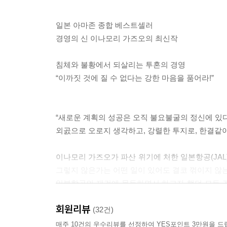
나는 그러한 경험에서 불황은 성장의 기회임을 다시
일본 아마존 종합 베스트셀러
내에 만들어졌다. 그러한 모범이 많을수록 기업의 체
경영의 신 이나모리 가즈오의 최신작
떻게 교세라의 기업 체질을 강화하고 다음의 도약을 위
침체와 불황에서 되살리는 투혼의 경영
“이까짓 것에 질 수 없다는 강한 마음을 품어라!”
--- 본문 중에서
“새로운 계획의 성공은 오직 불요불굴의 정신에 있다
외곬으로 오로지 생각하고, 강렬한 투지로, 한결같이
이나모리 가즈오가 파산 위기에 처한 일본항공(JAL
그렇지 않은가는 어떤 일이 있어도 결코 꺾이지 않는
일본항공의 재건에 몰두하면서 하고자 했던 모든 
반드시 회사를 되살리겠다는 그의 의지를 보여주는 
회원리뷰
《불타는 투혼》은 이나모리 가즈오가 2012년 3
(32건)
살아온 경험을 돌이키며 경영과 경영자의 자세를 짚
매주 10건의 우수리뷰를 선정하여 YES포인트 3만원을 드