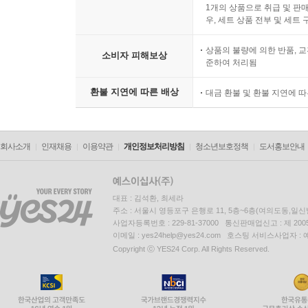
1개의 상품으로 취급 및 판매
우, 세트 상품 전부 및 세트
상품의 불량에 의한 반품, 교
소비자 피해보상
준하여 처리됨
환불 지연에 따른 배상
대금 환불 및 환불 지연에 
회사소개
인재채용
이용약관
개인정보처리방침
청소년보호정책
도서홍보안내
대표 : 김석환, 최세라
주소 : 서울시 영등포구 은행로 11, 5층~6층(여의도동,일신
사업자등록번호 : 229-81-37000 통신판매업신고 : 제 200
이메일 : yes24help@yes24.com 호스팅 서비스사업자 :
Copyright ⓒ YES24 Corp. All Rights Reserved.