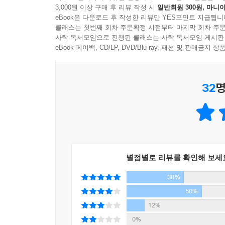
3,000원 이상 구매 후 리뷰 작성 시
일반회원 300원, 마니아
전가하는 경영자들이 많다고 일침을 가한다. 또한 
eBook은 다운로드 후 작성한 리뷰만 YES포인트 지급됩니
필요한 것은 어떤 장해도 극복해내고자 하는 불요불
클래스는 첫번째 회차 주문확정 시점부터 마지막 회차 주문
그는 어떤 곤경에 처한 기업이라도 전 직원이 투
사락 독서모임으로 진행된 클래스는 사락 독서모임 게시판
모색해간다면 난관을 극복하고 발전할 수 있으며 
eBook 페이백, CD/LP, DVD/Blu-ray, 패션 및 판매금
비전을 높게 설정해야 하며, 비즈니스 환경이 악
투혼을 갖고 임하면 미래는 반드시 열릴 것이라고 
32
명
그는 “경영자에게는 격투기를 할 때와 같은 투혼
한다”고 단언한다. 중소기업, 중견기업, 대기업을
발전을 거듭하고 경제는 빛을 되찾을 수 있다고 강
기회임을 상기시키고 이까짓 것에 질 수 없다는 강한
별점별로 리뷰를 확인해 보세
왜 불타는 투혼이 필요한가
38%
이나모리 가즈오는 스물일곱의 나이로 창업해 교세
50%
자리매김했다. 또한 위기에 몰린 일본항공의 경영을 
12%
번도 적자를 내지 않은 경영자, 경영의 신으로 추앙
0%