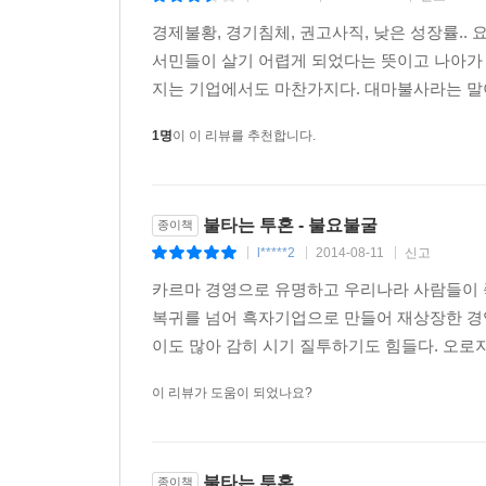
경영자는 여러 국면에서 항상 판단을 요구받는다. 
경제불황, 경기침체, 권고사직, 낮은 성장률..
기업의 운명조차 결정된다. 그렇다면 마음속에 판단
서민들이 살기 어렵게 되었다는 뜻이고 나아가
흔들림이 없어야 한다. 이나모리 가즈오는 ‘인간으
지는 기업에서도 마찬가지다. 대마불사라는 말이
경영에 임하되 ‘세상을 위해, 사람을 위해’라는 고
비즈니스에서 성공하기 위해서는 불타는 투혼이 반
1명
이 이 리뷰를 추천합니다.
잘못된 동기로 그 투혼을 불러일으켜 탐욕으로 비
근거한 미국식 자본주의의 폐해를 들고 있다. 따
강조한다.
불타는 투혼 - 불요불굴
종이책
그는 경영자로서 ‘전 직원의 물심양면의 행복’
l*****2
2014-08-11
신고
|
|
|
대의명분을 잃지 않았다. 단기적인 수익이 아니라
사업을 지속할 수 있었고, 국민들에게 저렴한 가
카르마 경영으로 유명하고 우리나라 사람들이 
국가 경제에 미칠 악영향을 염려하고, 국민들의 편
복귀를 넘어 흑자기업으로 만들어 재상장한 경
이나모리 가즈오는 이 책을 통해 무슨 일이 있어도
이도 많아 감히 시기 질투하기도 힘들다. 오로지
함께 갖출 것을 주문한다. 또 그러한 마음을 가진
이 리뷰가 도움이 되었나요?
떠오르고 있는 ‘근본’을 향한 그의 메시지는 침
의식과 마음을 바꿈으로써 새로운 성장의 길로 나아
불타는 투혼
종이책
이나모리 가즈오의 12가지 경영 원칙