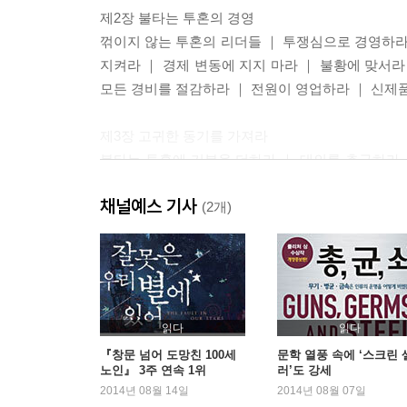
제2장 불타는 투혼의 경영
꺾이지 않는 투혼의 리더들 ｜ 투쟁심으로 경영하라
지켜라 ｜ 경제 변동에 지지 마라 ｜ 불황에 맞서라
모든 경비를 절감하라 ｜ 전원이 영업하라 ｜ 신제
제3장 고귀한 동기를 가져라
불타는 투혼에 기본을 더하라 ｜ 대의를 추구하라 
세상을 위해, 사람을 위해
채널예스 기사
(2개)
제4장 덕으로 부딪쳐라
덕으로 제어된 투혼 ｜ 덕으로 경영하라 ｜ 이타심
제5장 마음을 변화시켜라
일본항공 회생에 뛰어들다 ｜ 현실을 직시하다 ｜ 
읽다
읽다
불러일으켜라 ｜ 사람의 마음을 바꾸다
『창문 넘어 도망친 100세
문학 열풍 속에 ‘스크린 
노인』 3주 연속 1위
러’도 강세
2014년 08월 14일
2014년 08월 07일
제6장 투혼으로 부활하라