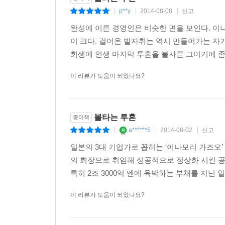
p**y
2014-08-08
신고
|
|
|
1. 사업의 목적과 의의를 명확히 하라
완성에 이른 경영인은 비슷한 면을 보인다. 이나
2. 구체적인 목표를 세우라
이 크다. 걸어온 발자취는 역시 만들어가는 자
3. 가슴에 열망을 품어라
회생에 인생 마지막 투혼을 불사른 그이기에 존경
4. 누구에게도 지지 않게 노력하라
이 리뷰가 도움이 되었나요?
5. 매출을 최대화하고 비용을 최소화하라
6. 가격 결정이 곧 경영임을 명심하라
7. 경영은 강한 의지로 결정된다
8. 불타는 투혼을 가져라
불타는 투혼
종이책
9. 용기를 가지고 부딪치라
a******5
2014-08-02
신고
|
|
|
10. 항상 창의적으로 일하라
일본의 3대 기업가로 꼽히는 ‘이나모리 가즈오’ 그
11. 상대를 배려하며 성실히 임하라
의 회장으로 취임해 성공적으로 정상화 시킨 공
12. 밝고 적극적인 자세로 꿈과 희망을 품고, 늘 정
특히 2조 3000억 엔에 육박하는 부채를 지닌 
이 리뷰가 도움이 되었나요?