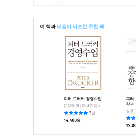
이 책과
내용이 비슷한 추천 책
피터 드러커 경영수업
피터 
각과
문정엽 저
21세기북스
|
송경모
7건
14,400
원
12,0