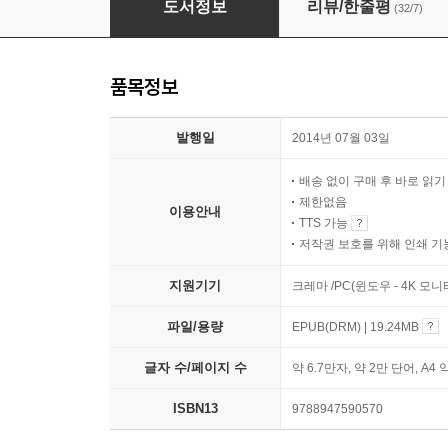
도서정보
리뷰/한줄평
(32/7)
품목정보
발행일
2014년 07월 03일
배송 없이 구매 후 바로 읽
제한없음
이용안내
TTS 가능
저작권 보호를 위해 인쇄 기
지원기기
크레마 /PC(윈도우 - 4K 모
파일/용량
EPUB(DRM) | 19.24MB
글자 수/페이지 수
약 6.7만자, 약 2만 단어, A4 
ISBN13
9788947590570