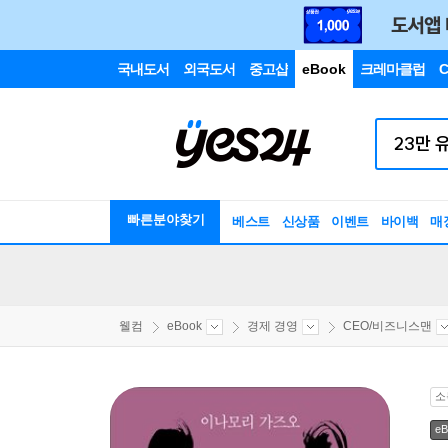
국내도서
외국도서
중고샵
eBook
크레마클럽
C
빠른분야찾기
베스트
신상품
이벤트
바이백
매
웰컴
eBook
경제 경영
CEO/비즈니스맨
소
eB