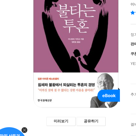
이
정
판
쿠
Y
추
미리보기
공유하기
결