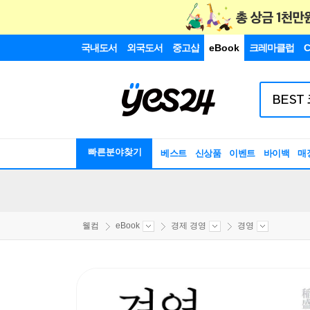
국내도서
외국도서
중고샵
eBook
크레마클럽
C
빠른분야찾기
베스트
신상품
이벤트
바이백
매
웰컴
eBook
경제 경영
경영