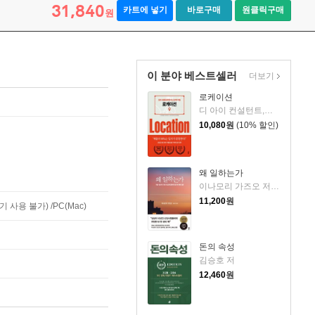
31,840
카트에 넣기
바로구매
원클릭구매
원
이 분야 베스트셀러
더보기
로케이션
디 아이 컨설턴트,에노모토 아츠시,구스모토 다카히로 공저/김지영 역
10,080
원
(10% 할인)
왜 일하는가
이나모리 가즈오 저/김윤경 역
11,200
원
사용 불가) /PC(Mac)
돈의 속성
김승호 저
12,460
원