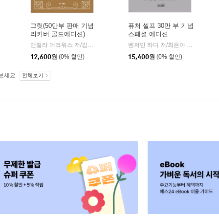
그릿(50만부 판매 기념
퓨처 셀프 30만 부 기념
리커버 골드에디션)
스페셜 에디션
앤절라 더크워스 저/김미정 역
비즈니스북스
벤저민 하디 저/최은아 역
상상스
|
|
12,600
원
(0% 할인)
15,400
원
(0% 할인)
보세요.
전체보기