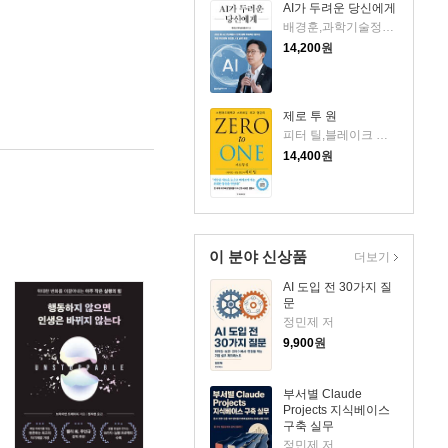
AI가 두려운 당신에게
배경훈,과학기술정보통신부 저
14,200
원
제로 투 원
피터 틸,블레이크 매스터스 공저/이지연 역
14,400
원
이 분야 신상품
더보기
AI 도입 전 30가지 질
문
정민제 저
9,900
원
부서별 Claude
Projects 지식베이스
구축 실무
정민제 저