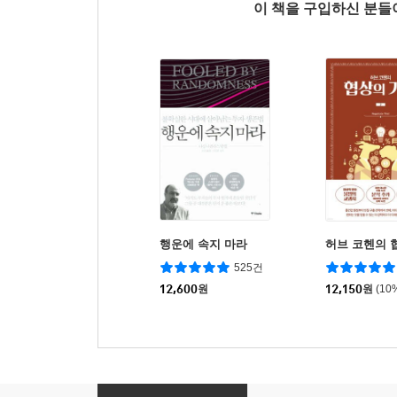
이 책을 구입하신 분
행운에 속지 마라
허브 코헨의 
525건
12,600
원
12,150
원
(10