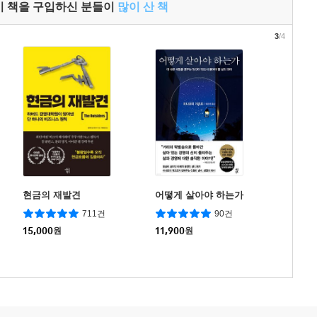
이 책을 구입하신 분들이
많이 산 책
3
/4
현금의 재발견
어떻게 살아야 하는가
711건
90건
15,000
원
11,900
원