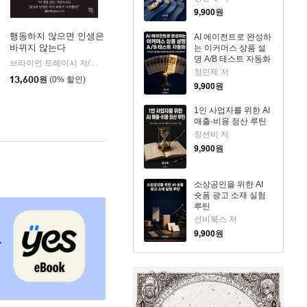
9,900
원
행동하지 않으면 인생은
AI 에이전트로 완성하
바뀌지 않는다
는 이커머스 상품 설
명 A/B 테스트 자동화
퀘어
브라이언 트레이시 저/정지현 역
현대지성
|
정민제 저
13,600
원
(0% 할인)
9,900
원
1인 사업자를 위한 AI
매출·비용 정산 루틴
정선비 저
9,900
원
소상공인을 위한 AI
숏폼 광고 소재 실험
루틴
선비북스 저
9,900
원