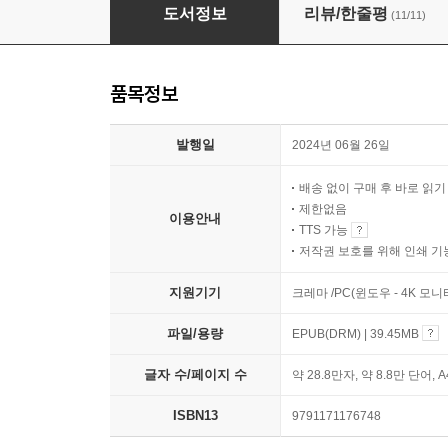
경영, 이나모리 가즈오 원점을 말하다
도서정보
리뷰/한줄평
(11/11)
품목정보
발행일
2024년 06월 26일
배송 없이 구매 후 바로 읽
제한없음
이용안내
TTS 가능
저작권 보호를 위해 인쇄 기
지원기기
크레마 /PC(윈도우 - 4K 모
파일/용량
EPUB(DRM) | 39.45MB
글자 수/페이지 수
약 28.8만자, 약 8.8만 단어, 
ISBN13
9791171176748