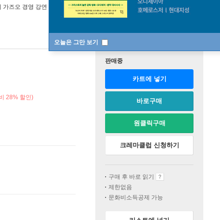
가즈오 경영 강연 선집’ 공동팀
편/
양준호
역
21세기북스
오늘은 그만 보기
판매중
카트에 넣기
 28% 할인)
바로구매
원클릭구매
크레마클럽 신청하기
구매 후 바로 읽기
제한없음
문화비소득공제 가능