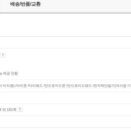
배송/반품/교환
기
능 제공 안함
니터 미지원) /아이폰 /아이패드 /안드로이드폰 /안드로이드패드 /전자책단말기(저사양 기기 
A4 약 181쪽