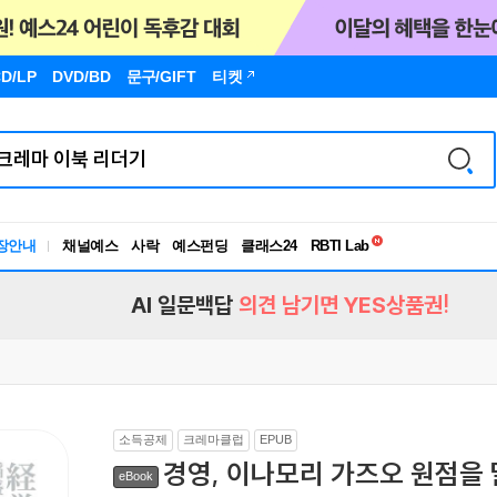
D/LP
DVD/BD
문구
/GIFT
티켓
독서유형검사
RBTI Lab
장안내
채널예스
사락
예스펀딩
클래스24
독서유형검사
AI 일문백답
의견 남기면 YES상품권!
소득공제
크레마클럽
EPUB
경영, 이나모리 가즈오 원점을
eBook