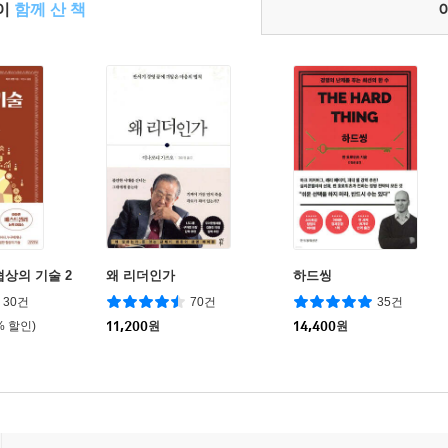
들이
함께 산 책
협상의 기술 2
왜 리더인가
하드씽
30건
70건
35건
% 할인)
11,200
원
14,400
원