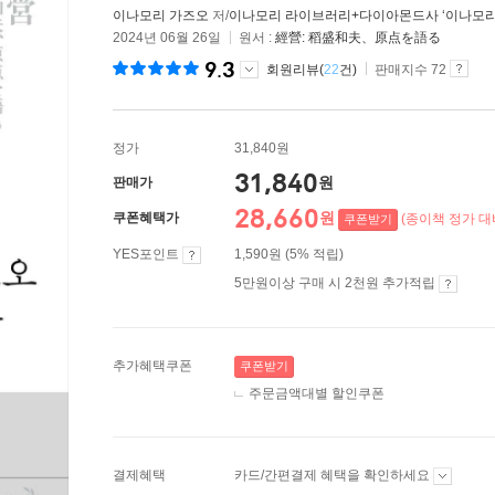
이나모리 가즈오
저/
이나모리 라이브러리+다이아몬드사 ‘이나모리 
2024년 06월 26일
원서 :
經營: 稻盛和夫、原点を語る
9.3
회원리뷰(
22
건)
판매지수 72
정가
31,840원
31,840
원
판매가
28,660
원
쿠폰혜택가
(종이책 정가 대비
쿠폰받기
YES포인트
1,590원 (5% 적립)
5만원이상 구매 시 2천원 추가적립
추가혜택쿠폰
쿠폰받기
주문금액대별 할인쿠폰
결제혜택
카드/간편결제 혜택을 확인하세요