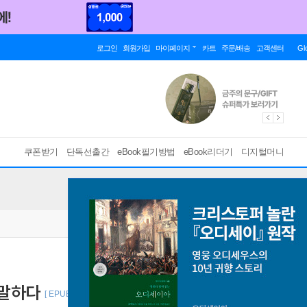
로그인
회원가입
마이페이지
카트
주문/배송
고객센터
Gl
쿠폰받기
단독선출간
eBook필기방법
eBook리더기
디지털머니
 말하다
[ EPUB ]