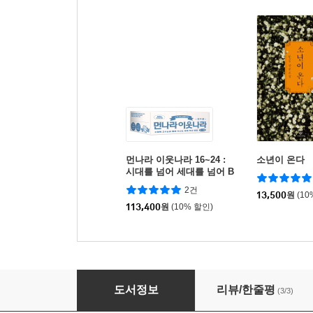
먼나라 이웃나라 16~24 :
소년이 온다
시대를 넘어 세대를 넘어 B
세트
2건
13,500
원
(10
113,400
원
(10% 할인)
먼나라 이웃나라 1 : 네덜란드
도서정보
리뷰/한줄평
(3/3)