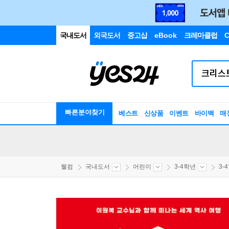
국내도서
외국도서
중고샵
eBook
크레마클럽
C
빠른분야찾기
베스트
신상품
이벤트
바이백
매
웰컴
국내도서
어린이
3-4학년
3-