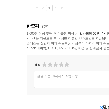
더 풍성해지고 새로워진 먼나라 이웃나라
1
이번 개정증보판은 각 나라의 역사와 문화, 오늘의
세계에 끼친 영향과 함께 2020년 브렉시트 이후 현
한줄평
(3건)
대통령이 왜 우크라이나를 침공했는지, 그 여파로 
1,000원 이상 구매 후 한줄평 작성 시
일반회원 50원, 마니
편은 IT 강국으로 불리지만 빈부 격차는 날로 극
eBook은 다운로드 후 작성한 리뷰만 YES포인트 지급됩니
생각해보게 한다.
클래스는 첫번째 회차 주문확정 시점부터 마지막 회차 주문
eBook 페이백, CD/LP, DVD/Blu-ray, 패션 및 판매금
‘3줄 요약’과 ‘숏폼’의 시대, 복잡한 세계사를 이
독서가 되지 않을까? 일목요연하게 정리한 각국의 
평점
문해력’이 더욱 상승할 것이다!
한글 기준 50자까지 작성가능
나무와 숲을 함께 보는 입체적인 스토리텔링
동서양을 균형 잡힌 시야로 보는 선진국 대한민국의
이원복 교수는 이번 개정증보판 머리말에서 이제 
리더로서 역할을 하려면 서구 선진국뿐 아니라 전 세
3
명