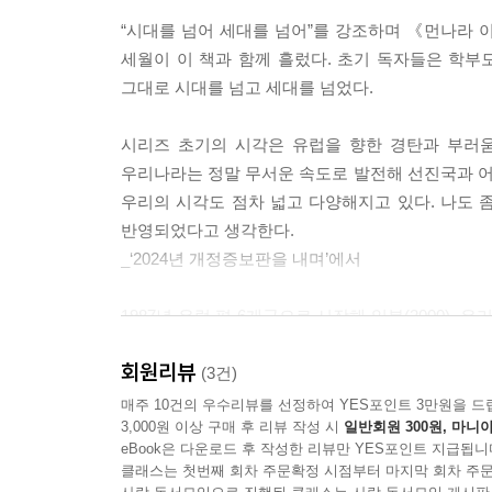
“시대를 넘어 세대를 넘어”를 강조하며 《먼나라 이
세월이 이 책과 함께 흘렀다. 초기 독자들은 학부
그대로 시대를 넘고 세대를 넘었다.
시리즈 초기의 시각은 유럽을 향한 경탄과 부러
우리나라는 정말 무서운 속도로 발전해 선진국과 
우리의 시각도 점차 넓고 다양해지고 있다. 나도 
반영되었다고 생각한다.
_‘2024년 개정증보판을 내며’에서
1987년 유럽 편 6개국으로 시작해 일본(2000), 우리나라
러시아(2020), 인도(2022)까지, 세계지도를
회원리뷰
이원복 교수의 가이드를 통해 약 60개의 ‘먼’나라
(3건)
어깨를 나란히 하는 나라로 성장했다.
매주 10건의 우수리뷰를 선정하여 YES포인트 3만원을 드
3,000원 이상 구매 후 리뷰 작성 시
일반회원 300원, 마니아
eBook은 다운로드 후 작성한 리뷰만 YES포인트 지급됩니
《먼나라 이웃나라》는 그간 여러 번의 개정 작
클래스는 첫번째 회차 주문확정 시점부터 마지막 회차 주문
바라보고자 노력했다. “역사는 항상 새로이 쓰여진