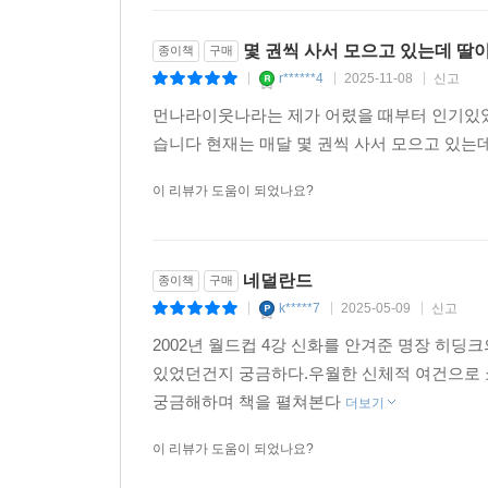
첫째, 교양 만화 시대를 열어젖힌 뒤 지금까지도
몇 권씩 사서 모으고 있는데 딸
종이책
구매
어린이 신문사의 주선으로 외국 만화를 베끼는 아
r******4
2025-11-08
신고
|
|
|
독일 유학길에 오른다. 10여 년의 유학 생활 중
먼나라이웃나라는 제가 어렸을 때부터 인기있었
독일 권위지 〈알게마이네 차이퉁〉 150주년 기념
습니다 현재는 매달 몇 권씩 사서 모으고 있
이웃나라》를 시작으로 역사, 문화, 경제, 철학에 
받던 만화는 어엿한 지식 정보 매체로 대접받기 
이 리뷰가 도움이 되었나요?
이야기가 괜히 나온 것이 아닐 터. 어른들도 즐
지금도 계속되고 있다.
네덜란드
종이책
구매
둘째, 세계 여러 나라의 복잡하고 딱딱한 역사, 사회
k*****7
2025-05-09
신고
|
|
|
충실한 ‘재미’ 때문이다. 독창적이고 기발한 
2002년 월드컵 4강 신화를 안겨준 명장 히
트레이드마크다. 교양강좌 콘텐츠로 모습을 바꾸
있었던건지 궁금하다.우월한 신체적 여건으로
만들어져 더 많은 독자를 만나며 진화하고 있다.
궁금해하며 책을 펼쳐본다
더보기
이보다 재미있고 생생한 역사책이 또 있을까?
이 리뷰가 도움이 되었나요?
최신 세계정세 업데이트와 핵심만 요약한 ‘하이라이