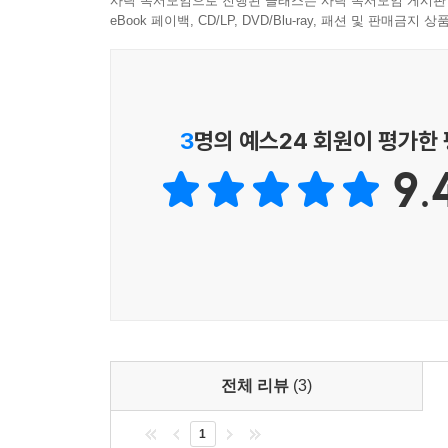
사락 독서모임으로 진행된 클래스는 사락 독서모임 게시판
보완을 거듭해왔다. 세계사의 살아 있는 현장을
eBook 페이백, CD/LP, DVD/Blu-ray, 패션 및 판매금
현재진행형이다.
이번에 출간된 《시대를 넘어 세대를 넘어 먼나라
문화적 국면의 의미를 조명했다. 무엇보다 저자가 
3
명의 예스24 회원이 평가한
일목요연하게 정리하면서 마무리할 수 있게 했다.
9.
대한민국을 우물 안에서 세계의 중심으로
40년간 60개국, 세계지도를 완성해온 먼나라 이웃
《먼나라 이웃나라》의 시작은 1981년 〈소년한
1987년이었다. 당시는 해외여행도 자유롭게 하지
출현으로 한국에서도 글로벌 시대를 대비해 세계시
무대로 확장시킨 기념비적인 작품이 《먼나라 이웃
권하며 시대를 넘어 세대를 넘어 읽는 《먼나라 이
전체 리뷰
(3)
1
《먼나라 이웃나라》가 이렇게 약 반세기 동안 독자