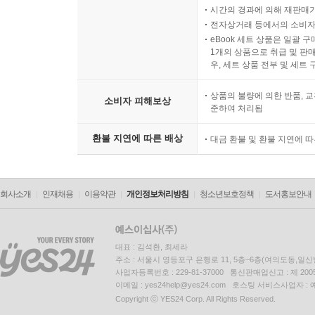
시간의 경과에 의해 재판매가
전자상거래 등에서의 소비자
eBook 세트 상품은 일괄 
1개의 상품으로 취급 및 판매
우, 세트 상품 전부 및 세트
상품의 불량에 의한 반품, 교
소비자 피해보상
준하여 처리됨
환불 지연에 따른 배상
대금 환불 및 환불 지연에 
회사소개
인재채용
이용약관
개인정보처리방침
청소년보호정책
도서홍보안내
대표 : 김석환, 최세라
주소 : 서울시 영등포구 은행로 11, 5층~6층(여의도동,일신
사업자등록번호 : 229-81-37000 통신판매업신고 : 제 200
이메일 : yes24help@yes24.com 호스팅 서비스사업자 :
Copyright ⓒ YES24 Corp. All Rights Reserved.