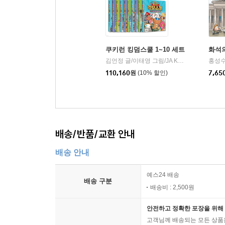
쿠키런 킹덤스쿨 1~10 세트
화석
김언정 글/이태영 그림/JA Korea(국제비영리청소년교육기관) 감수
110,160
원
(10% 할인)
7,65
배송/반품/교환 안내
배송 안내
예스24 배송
배송 구분
배송비 : 2,500원
안전하고 정확한 포장을 위해 
고객님께 배송되는 모든 상품을