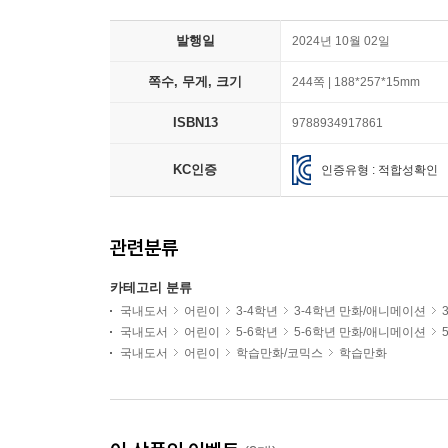
발행일
2024년 10월 02일
쪽수, 무게, 크기
244쪽 | 188*257*15mm
ISBN13
9788934917861
KC인증
인증유형 : 적합성확인
관련분류
카테고리 분류
국내도서
어린이
3-4학년
3-4학년 만화/애니메이션
국내도서
어린이
5-6학년
5-6학년 만화/애니메이션
국내도서
어린이
학습만화/코믹스
학습만화