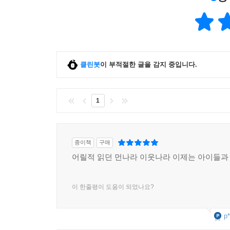
현상의 저변을 직시하는 통찰과 직관으로 역사와 세
편중과 역사 편식에서 벗어나 나무와 숲을 함께 보
그런 의도에서 《먼나라 이웃나라》 16권 ‘발칸반도
확장된 것이다. 이슬람 문화와 종교가 궁금하다면 18
클린봇
이 부적절한 글을 감지 중입니다.
우리나라의 중요한 협력 파트너로 부상한 ‘동남
‘스칸디나비아반도(북유럽)’ 편과 ‘아프리카’ 편이
노학자의 여정은 계속되고 있다.
1
일본, 중국, 태국, 인도 등 해외 수출
K-만화를 개척한 선구적 교양만화
종이책
구매
어릴적 읽던 먼나라 이웃나라 이제는 아이들과
‘일본’ 편을 시작으로 세계에 수출되기 시작한 《먼
인기리에 출간되어 세계인이 함께 읽는 글로벌 
이 한줄평이 도움이 되었나요?
‘우리나라 편’ ‘미국1-미국인 편’ ‘미국2-역사 편
꾸준한 사랑을 받고 있다. 특히 2018년 주인
인도의 독자들에게 한국을 널리 알리는 기회가 되기
p*