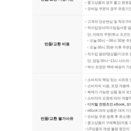
중고상품의 경우 출고 완료일
모바일 쿠폰의 경우 유효기간(
고객의 단순변심 및 착오구
직수입양서/직수입일서중 일
단, 아래의 주문/취소 조건인
오늘 00시 ~ 06시 30분 
반품/교환 비용
오늘 06시 30분 이후 주문
직수입 음반/영상물/기프트 
단, 당일 00시~13시 사이
박스 포장은 택배 배송이 가
소비자의 책임 있는 사유로 
소비자의 사용, 포장 개봉에 
복제가 가능한 상품 등의 포장을 
소비자의 요청에 따라 개별
디지털 컨텐츠인 eBook, 
eBook 대여 상품은 대여 기
모바일 쿠폰 등록 후 취소/환
반품/교환 불가사유
중고상품이 구매확정(자동 
LP상품의 재생 불량 원인이 기