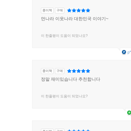
편중과 역사 편식에서 벗어나 나무와 숲을 함께 보
종이책
구매
먼나라 이웃나라 대한민국 이야기~
그런 의도에서 《먼나라 이웃나라》 16권 ‘발칸반도
확장된 것이다. 이슬람 문화와 종교가 궁금하다면 18
이 한줄평이 도움이 되었나요?
우리나라의 중요한 협력 파트너로 부상한 ‘동남
‘스칸디나비아반도(북유럽)’ 편과 ‘아프리카’ 편이
p*
노학자의 여정은 계속되고 있다.
일본, 중국, 태국, 인도 등 해외 수출
종이책
구매
K-만화를 개척한 선구적 교양만화
정말 재미있습니다 추천합니다
‘일본’ 편을 시작으로 세계에 수출되기 시작한 《먼
이 한줄평이 도움이 되었나요?
인기리에 출간되어 세계인이 함께 읽는 글로벌 
‘우리나라 편’ ‘미국1-미국인 편’ ‘미국2-역사 편
꾸준한 사랑을 받고 있다. 특히 2018년 주인
인도의 독자들에게 한국을 널리 알리는 기회가 되기