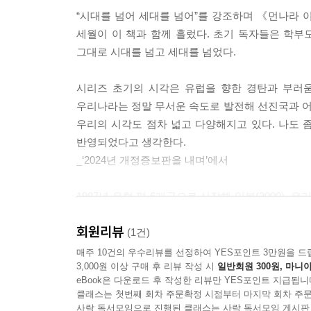
“시대를 넘어 세대를 넘어”를 강조하며 《먼나라 이
세월이 이 책과 함께 흘렀다. 초기 독자들은 학부
그대로 시대를 넘고 세대를 넘었다.
시리즈 초기의 시각은 유럽을 향한 경탄과 부러
우리나라는 정말 무서운 속도로 발전해 선진국과 
우리의 시각도 점차 넓고 다양해지고 있다. 나도 
반영되었다고 생각한다.
_‘2024년 개정증보판을 내며’에서
1987년 유럽 편 6개국으로 시작해 일본(2000), 우리나라
러시아(2020), 인도(2022)까지, 세계지도를
회원리뷰
이원복 교수의 가이드를 통해 약 60개의 ‘먼’나라
(1건)
어깨를 나란히 하는 나라로 성장했다.
매주 10건의 우수리뷰를 선정하여 YES포인트 3만원을 드
3,000원 이상 구매 후 리뷰 작성 시
일반회원 300원, 마니아
eBook은 다운로드 후 작성한 리뷰만 YES포인트 지급됩니
《먼나라 이웃나라》는 그간 여러 번의 개정 작
클래스는 첫번째 회차 주문확정 시점부터 마지막 회차 주문
바라보고자 노력했다. “역사는 항상 새로이 쓰여진
사락 독서모임으로 진행된 클래스는 사락 독서모임 게시판