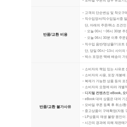
모바일 쿠폰의 경우 유효기간(
고객의 단순변심 및 착오구
직수입양서/직수입일서중 일
단, 아래의 주문/취소 조건인
오늘 00시 ~ 06시 30분 
반품/교환 비용
오늘 06시 30분 이후 주문
직수입 음반/영상물/기프트 
단, 당일 00시~13시 사이
박스 포장은 택배 배송이 가
소비자의 책임 있는 사유로 
소비자의 사용, 포장 개봉에 
복제가 가능한 상품 등의 포장을 
소비자의 요청에 따라 개별
디지털 컨텐츠인 eBook, 
eBook 대여 상품은 대여 기
모바일 쿠폰 등록 후 취소/환
반품/교환 불가사유
중고상품이 구매확정(자동 
LP상품의 재생 불량 원인이 기
시간의 경과에 의해 재판매가