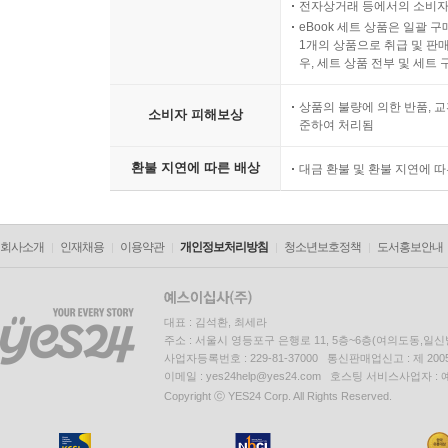
전자상거래 등에서의 소비자
eBook 세트 상품은 일괄 
1개의 상품으로 취급 및 판매
우, 세트 상품 전부 및 세트
상품의 불량에 의한 반품, 교
소비자 피해보상
준하여 처리됨
환불 지연에 따른 배상
대금 환불 및 환불 지연에 
회사소개
인재채용
이용약관
개인정보처리방침
청소년보호정책
도서홍보안내
대표 : 김석환, 최세라
주소 : 서울시 영등포구 은행로 11, 5층~6층(여의도동,일신
사업자등록번호 : 229-81-37000 통신판매업신고 : 제 200
이메일 : yes24help@yes24.com 호스팅 서비스사업자 :
Copyright ⓒ YES24 Corp. All Rights Reserved.