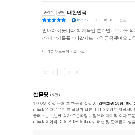
첫째, 교양 만화 시대를 열어젖힌 뒤 지금까지도
대한민국
종이책
구매
어린이 신문사의 주선으로 외국 만화를 베끼는 아
k*****7
2025-05-10
신고
|
|
|
독일 유학길에 오른다. 10여 년의 유학 생활 중
먼나라 이웃나라 책 제목만 본다면너무나도 
독일 권위지 〈알게마이네 차이퉁〉 150주년 기념
라 이야기를풀어나갈지도 매우 궁금했어요…우
이웃나라》를 시작으로 역사, 문화, 경제, 철학에 
받던 만화는 어엿한 지식 정보 매체로 대접받기 
이 리뷰가 도움이 되었나요?
이야기가 괜히 나온 것이 아닐 터. 어른들도 즐
지금도 계속되고 있다.
1
둘째, 세계 여러 나라의 복잡하고 딱딱한 역사, 사회
충실한 ‘재미’ 때문이다. 독창적이고 기발한 
한줄평
(5건)
트레이드마크다. 교양강좌 콘텐츠로 모습을 바꾸
1,000원 이상 구매 후 한줄평 작성 시
일반회원 50원, 마니
만들어져 더 많은 독자를 만나며 진화하고 있다.
eBook은 다운로드 후 작성한 리뷰만 YES포인트 지급됩니
이보다 재미있고 생생한 역사책이 또 있을까?
클래스는 첫번째 회차 주문확정 시점부터 마지막 회차 주문
eBook 페이백, CD/LP, DVD/Blu-ray, 패션 및 판매금
최신 세계정세 업데이트와 핵심만 요약한 ‘하이라이