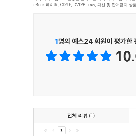
보완을 거듭해왔다. 세계사의 살아 있는 현장을
eBook 페이백, CD/LP, DVD/Blu-ray, 패션 및 판매금
현재진행형이다.
이번에 출간된 《시대를 넘어 세대를 넘어 먼나라
문화적 국면의 의미를 조명했다. 무엇보다 저자가 
1
명의 예스24 회원이 평가한
일목요연하게 정리하면서 마무리할 수 있게 했다.
10.
대한민국을 우물 안에서 세계의 중심으로
40년간 60개국, 세계지도를 완성해온 먼나라 이웃
《먼나라 이웃나라》의 시작은 1981년 〈소년한
1987년이었다. 당시는 해외여행도 자유롭게 하지
출현으로 한국에서도 글로벌 시대를 대비해 세계시
무대로 확장시킨 기념비적인 작품이 《먼나라 이웃
권하며 시대를 넘어 세대를 넘어 읽는 《먼나라 이
전체 리뷰
(1)
1
《먼나라 이웃나라》가 이렇게 약 반세기 동안 독자