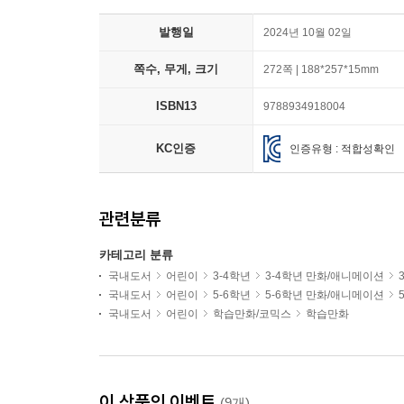
발행일
2024년 10월 02일
쪽수, 무게, 크기
272쪽 | 188*257*15mm
ISBN13
9788934918004
KC인증
인증유형 : 적합성확인
관련분류
카테고리 분류
국내도서
어린이
3-4학년
3-4학년 만화/애니메이션
국내도서
어린이
5-6학년
5-6학년 만화/애니메이션
국내도서
어린이
학습만화/코믹스
학습만화
이 상품의 이벤트
(9개)