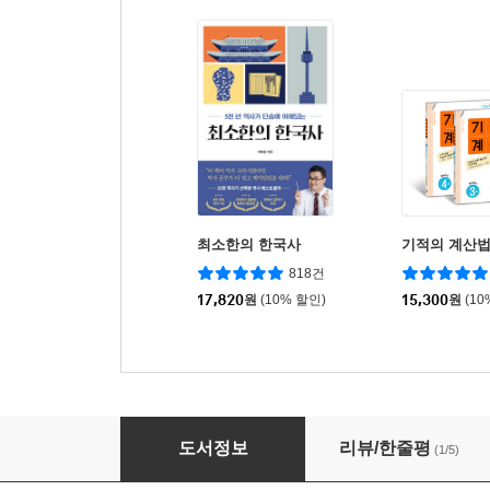
최소한의 한국사
기적의 계산법
818건
17,820
원
(10% 할인)
15,300
원
(10
먼나라 이웃나라 9 : 우리나라
도서정보
리뷰/한줄평
(1/5)