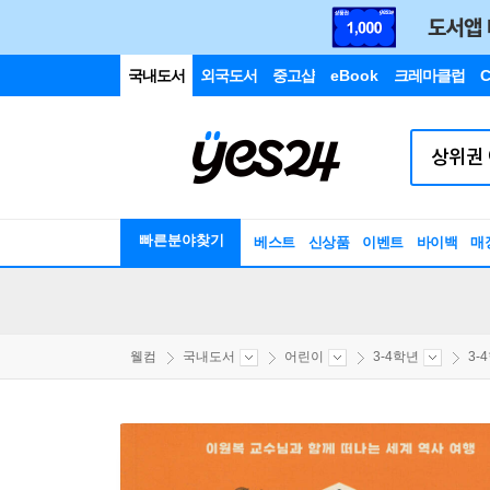
국내도서
외국도서
중고샵
eBook
크레마클럽
C
빠른분야찾기
베스트
신상품
이벤트
바이백
매
웰컴
국내도서
어린이
3-4학년
3-