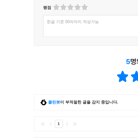
더 풍성해지고 새로워진 먼나라 이웃나라
평점
이번 개정증보판은 각 나라의 역사와 문화, 오늘의
한글 기준 50자까지 작성가능
세계에 끼친 영향과 함께 2020년 브렉시트 이후 현
대통령이 왜 우크라이나를 침공했는지, 그 여파로 
편은 IT 강국으로 불리지만 빈부 격차는 날로 극
생각해보게 한다.
5
명
‘3줄 요약’과 ‘숏폼’의 시대, 복잡한 세계사를 이
독서가 되지 않을까? 일목요연하게 정리한 각국의 
문해력’이 더욱 상승할 것이다!
나무와 숲을 함께 보는 입체적인 스토리텔링
클린봇
이 부적절한 글을 감지 중입니다.
동서양을 균형 잡힌 시야로 보는 선진국 대한민국의
이원복 교수는 이번 개정증보판 머리말에서 이제 
1
리더로서 역할을 하려면 서구 선진국뿐 아니라 전 세
현상의 저변을 직시하는 통찰과 직관으로 역사와 세