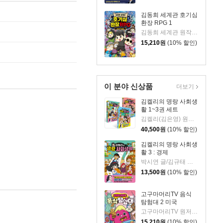
김동희 세계관 호기심
환장 RPG 1
김동희 세계관 원작/박종은 글/이정태 그림
15,210
원
(10% 할인)
이 분야 신상품
더보기
김켈리의 명랑 사회생
활 1~3권 세트
김켈리(김은영) 원저/박시연,배성호 글/김규태 그림
40,500
원
(10% 할인)
김켈리의 명랑 사회생
활 3 : 경제
박시연 글/김규태 그림
13,500
원
(10% 할인)
고구마머리TV 음식
탐험대 2 미국
고구마머리TV 원저/서후 글/김기수 그림
15,210
원
(10% 할인)