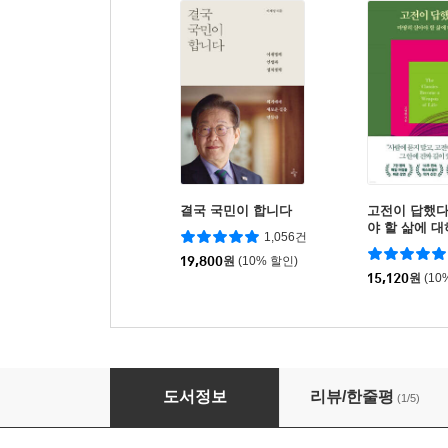
결국 국민이 합니다
고전이 답했다
야 할 삶에 
1,056건
19,800
원
(10% 할인)
15,120
원
(10
먼나라 이웃나라 10 : 미국1 미국인 편
도서정보
리뷰/한줄평
(1/5)