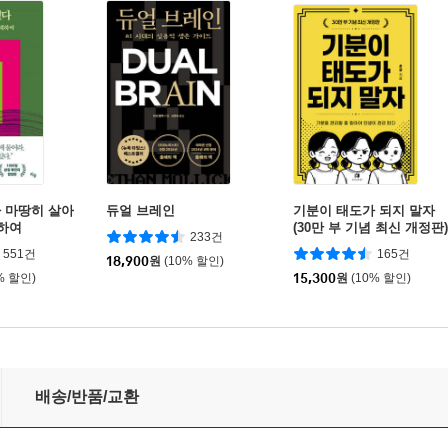
 마땅히 살아
듀얼 브레인
기분이 태도가 되지 말자
대하여
(30만 부 기념 최신 개정판)
233건
551건
165건
18,900
원
(10% 할인)
% 할인)
15,300
원
(10% 할인)
배송/반품/교환