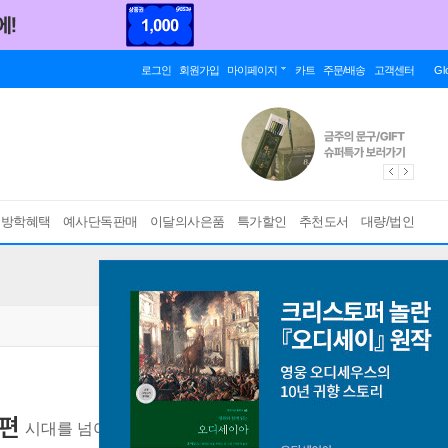
로그인
회원가입
마이페이지
카트
주문/배송
고객센터
Gl
름방학혜택
예사단독판매
이달의사은품
특가할인
추천도서
대량/법인
 편
시대를 넘어 세대를 넘어
[ 개정증보판 ]