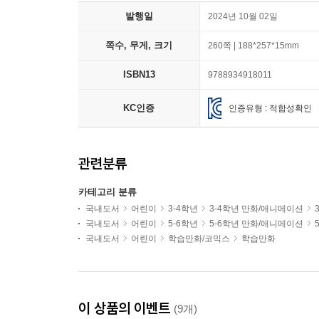
발행일
2024년 10월 02일
쪽수, 무게, 크기
260쪽 | 188*257*15mm
ISBN13
9788934918011
KC인증
인증유형 : 적합성확인
관련분류
카테고리 분류
국내도서
어린이
3-4학년
3-4학년 만화/애니메이션
국내도서
어린이
5-6학년
5-6학년 만화/애니메이션
국내도서
어린이
학습만화/코믹스
학습만화
이 상품의 이벤트
(9개)