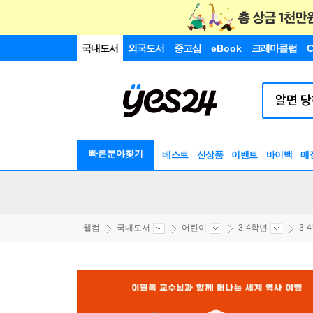
국내도서
외국도서
중고샵
eBook
크레마클럽
C
빠른분야찾기
베스트
신상품
이벤트
바이백
매
웰컴
국내도서
어린이
3-4학년
3-