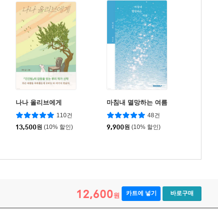
나나 올리브에게
마침내 멸망하는 여름
110건
48건
13,500
원
(10% 할인)
9,900
원
(10% 할인)
12,600
카트에 넣기
바로구매
원