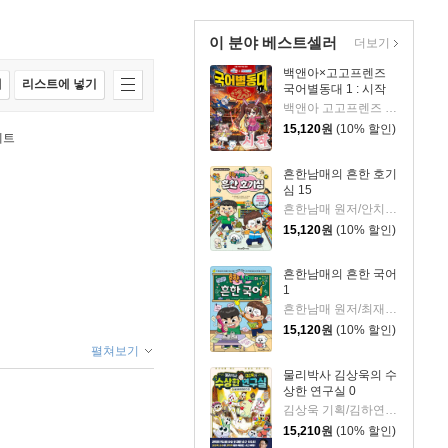
이 분야 베스트셀러
더보기
백앤아×고고프렌즈
매
리스트에 넣기
국어별동대 1 : 시작
백앤아 고고프렌즈 원저/한바리 글/정수영 그림/김선 감수
15,120
원
(10% 할인)
세트
흔한남매의 흔한 호기
심 15
흔한남매 원저/안치현 글/유난희 그림/이정모,흔한컴퍼니 감수
15,120
원
(10% 할인)
흔한남매의 흔한 국어
1
흔한남매 원저/최재연 글/도니패밀리 그림
15,120
원
(10% 할인)
펼쳐보기
물리박사 김상욱의 수
상한 연구실 0
김상욱 기획/김하연 글/정순규 그림
15,210
원
(10% 할인)