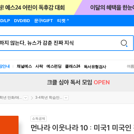
D/LP
DVD/BD
문구
/GIFT
티켓
장안내
채널예스
사락
예스펀딩
클래스24
독서유형검사
여
RBTI Lab
독서유형검사
크클 심야 독서 모임
OPEN
4학년 만화/애...
3-4학년 학습만...
소득공제
먼나라 이웃나라 10 : 미국1 미국인