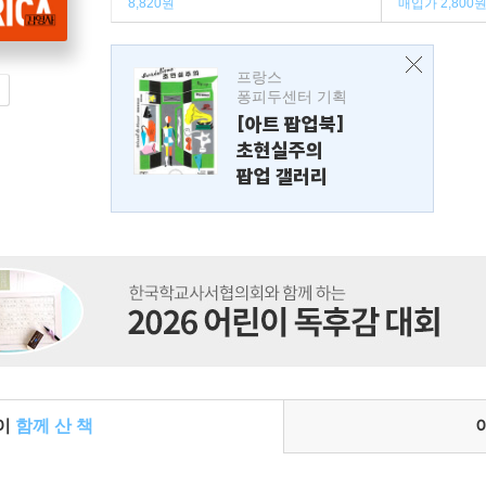
8,820원
매입가 2,800
프랑스
퐁피두센터 기획
[아트 팝업북]
초현실주의
팝업 갤러리
들이
함께 산 책