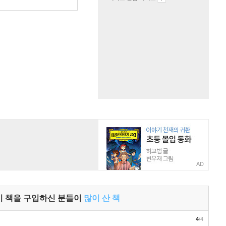
원
AD
이 책을 구입하신 분들이
많이 산 책
4
/4