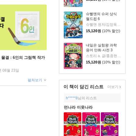
슈뻘맨의 슈퍼 상식
월드컵 6
슈뻘맨 원저/김정욱 글/이혜림 그림/권경아,샌드박스네트워크 감수
15,120
원
(10% 할인)
내일은 실험왕 과학
용어 만화 사전 3
스토리 a. 글/홍종현 그림/박완규,이정모 감수
 물결 : 6인의 그림책 작가
15,120
원
(10% 할인)
년 08월 23일
펼쳐보기
이 책이 담긴
리스트
더보기
h*****8
님의 리스트
먼나라 이웃나라