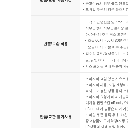
반품/교환 가능기간
중고상품의 경우 출고 완료일
모바일 쿠폰의 경우 유효기간(
고객의 단순변심 및 착오구
직수입양서/직수입일서중 일
단, 아래의 주문/취소 조건인
오늘 00시 ~ 06시 30분 
반품/교환 비용
오늘 06시 30분 이후 주문
직수입 음반/영상물/기프트 
단, 당일 00시~13시 사이
박스 포장은 택배 배송이 가
소비자의 책임 있는 사유로 
소비자의 사용, 포장 개봉에 
복제가 가능한 상품 등의 포장을 
소비자의 요청에 따라 개별
디지털 컨텐츠인 eBook, 
eBook 대여 상품은 대여 기
모바일 쿠폰 등록 후 취소/환
반품/교환 불가사유
중고상품이 구매확정(자동 
LP상품의 재생 불량 원인이 기