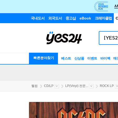
국내도서
외국도서
중고샵
eBook
크레마클럽
C
빠른분야찾기
베스트
신상품
이벤트
바이백
매
웰컴
CD/LP
LP(Vinyl) 전문...
ROCK LP