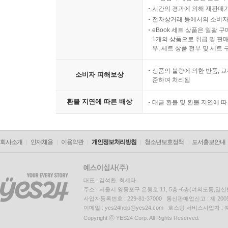
시간의 경과에 의해 재판매가
전자상거래 등에서의 소비자
eBook 세트 상품은 일괄 
1개의 상품으로 취급 및 판매
우, 세트 상품 전부 및 세트
상품의 불량에 의한 반품, 교
소비자 피해보상
준하여 처리됨
환불 지연에 따른 배상
대금 환불 및 환불 지연에 
회사소개
인재채용
이용약관
개인정보처리방침
청소년보호정책
도서홍보안내
대표 : 김석환, 최세라
주소 : 서울시 영등포구 은행로 11, 5층~6층(여의도동,일신
사업자등록번호 : 229-81-37000 통신판매업신고 : 제 200
이메일 : yes24help@yes24.com 호스팅 서비스사업자 :
Copyright ⓒ YES24 Corp. All Rights Reserved.