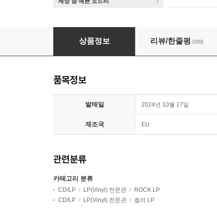
세상 참 예쁜 오드리
AC/DC (에이씨디씨) - Fly On The Wall [골드 컬
상품정보
리뷰/한줄평
(0/0)
품목정보
발매일
2024년 10월 17일
제조국
EU
관련분류
카테고리 분류
CD/LP
LP(Vinyl) 전문관
ROCK LP
CD/LP
LP(Vinyl) 전문관
컬러 LP