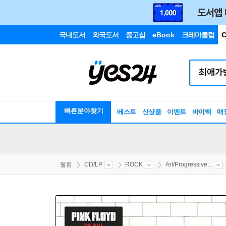
국내도서
외국도서
중고샵
eBook
크레마클럽
C
빠른분야찾기
베스트
신상품
이벤트
바이백
매
웰컴
CD/LP
ROCK
Art/Progressive...