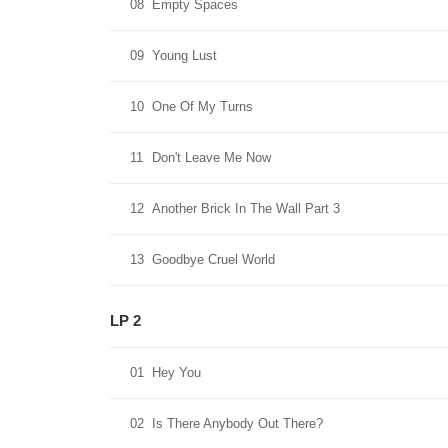
08
Empty Spaces
09
Young Lust
10
One Of My Turns
11
Don't Leave Me Now
12
Another Brick In The Wall Part 3
13
Goodbye Cruel World
LP 2
01
Hey You
02
Is There Anybody Out There?