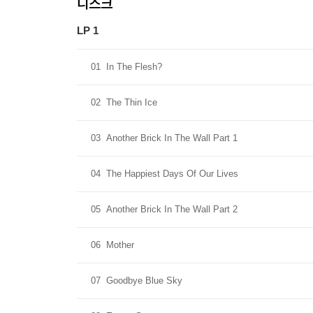
디스크
LP 1
01
In The Flesh?
02
The Thin Ice
03
Another Brick In The Wall Part 1
04
The Happiest Days Of Our Lives
05
Another Brick In The Wall Part 2
06
Mother
07
Goodbye Blue Sky