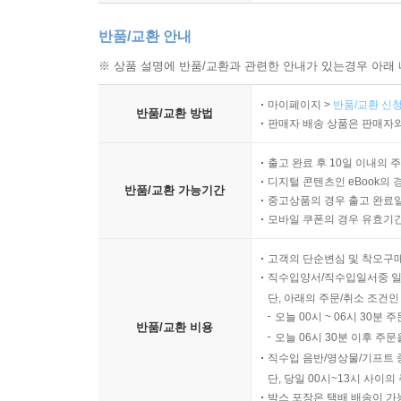
반품/교환 안내
※ 상품 설명에 반품/교환과 관련한 안내가 있는경우 아래 
마이페이지 >
반품/교환 신청
반품/교환 방법
판매자 배송 상품은 판매자와
출고 완료 후 10일 이내의 
디지털 콘텐츠인 eBook의 
반품/교환 가능기간
중고상품의 경우 출고 완료일
모바일 쿠폰의 경우 유효기간(
고객의 단순변심 및 착오구
직수입양서/직수입일서중 일
단, 아래의 주문/취소 조건인
오늘 00시 ~ 06시 30분 
반품/교환 비용
오늘 06시 30분 이후 주문
직수입 음반/영상물/기프트 
단, 당일 00시~13시 사이
박스 포장은 택배 배송이 가