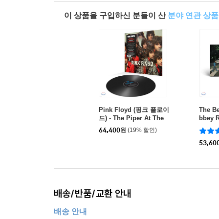
이 상품을 구입하신 분들이 산
분야 연관 상품
Pink Floyd (핑크 플로이
The B
드) - The Piper At The
bbey R
Gates Of Dawn [LP]
rsary 
64,400
원
(19% 할인)
53,60
배송/반품/교환 안내
배송 안내