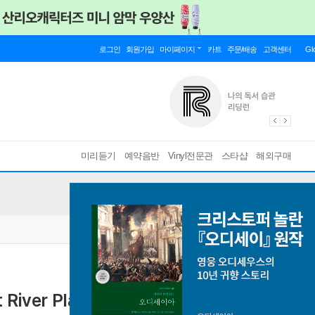
로그인
회원가입
마이페이지
카트
주문/배송
고객센터
Gl
미리듣기
예약음반
Vinyl전문관
스타샵
해외구매
River Plate [골드 컬러 3LP]
발매 50주년