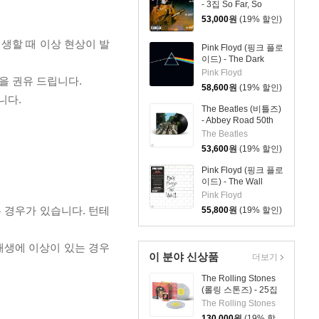
- 3집 So Far, So
Good, So What [LP]
53,000
원
(19% 할인)
재생할 때 이상 현상이 발
Pink Floyd (핑크 플로
이드) - The Dark
Side Of The Moon
Pink Floyd
을 권유 드립니다.
[LP]
58,600
원
(19% 할인)
니다.
The Beatles (비틀즈)
- Abbey Road 50th
Anniversary [LP]
The Beatles
53,600
원
(19% 할인)
Pink Floyd (핑크 플로
이드) - The Wall
[2LP]
Pink Floyd
 경우가 있습니다. 턴테
55,800
원
(19% 할인)
 재생에 이상이 있는 경우
이 분야 신상품
더보기
The Rolling Stones
(롤링 스톤즈) - 25집
Foreign Tongues [클
The Rolling Stones
리어 컬러 2LP]
130,000
원
(19% 할