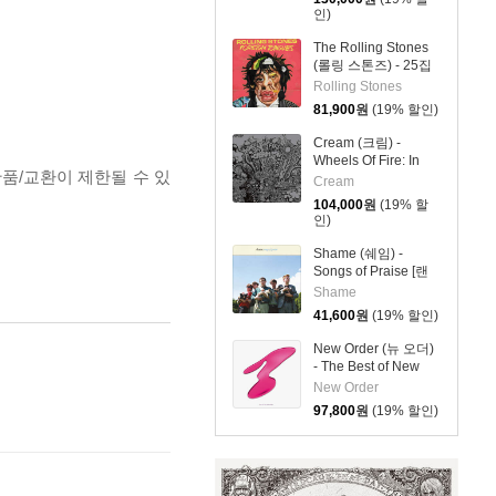
인)
The Rolling Stones
(롤링 스톤즈) - 25집
Foreign Tongues
Rolling Stones
[2LP]
81,900
원
(19% 할인)
Cream (크림) -
Wheels Of Fire: In
반품/교환이 제한될 수 있
The Studio [3LP]
Cream
104,000
원
(19% 할
인)
Shame (쉐임) -
Songs of Praise [랜
덤 컬러 LP]
Shame
41,600
원
(19% 할인)
New Order (뉴 오더)
- The Best of New
Order [3LP]
New Order
97,800
원
(19% 할인)