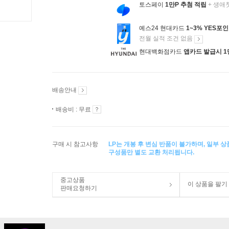
토스페이
1만P 추첨 적립
+ 생애
예스24 현대카드
1~3% YES포
전월 실적 조건 없음
현대백화점카드
앱카드 발급시 1
배송안내
배송비 : 무료
구매 시 참고사항
LP는 개봉 후 변심 반품이 불가하며, 일부 
구성품만 별도 교환 처리됩니다.
중고상품
이 상품을 팔기
판매요청하기