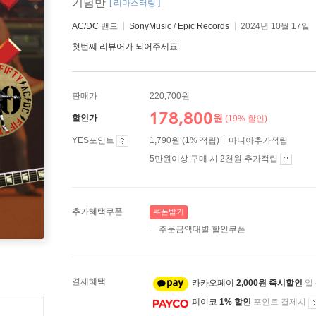
기념반
[ 리마스터링 ]
AC/DC
밴드
SonyMusic
/
Epic Records
2024년 10월 17일
첫번째 리뷰어가 되어주세요.
판매가
220,700원
178,800
원
할인가
(19% 할인)
YES포인트
1,790원 (1% 적립) + 마니아추가적립
5만원이상 구매 시 2천원 추가적립
추가혜택쿠폰
쿠폰받기
주문금액대별 할인쿠폰
결제혜택
카카오페이
2,000원 즉시할인
일
페이코
1% 할인
포인트 결제시