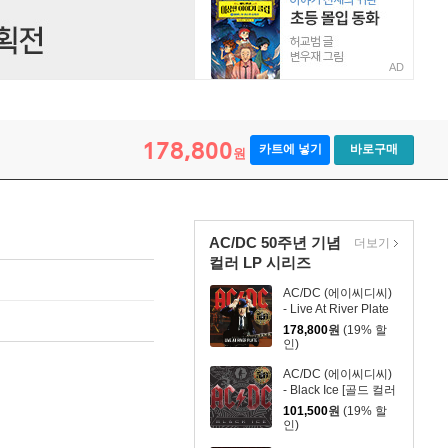
AD
178,800
카트에 넣기
바로구매
원
AC/DC 50주년 기념
더보기
컬러 LP 시리즈
AC/DC (에이씨디씨)
- Live At River Plate
[골드 컬러 3LP]
178,800
원
(19% 할
인)
AC/DC (에이씨디씨)
- Black Ice [골드 컬러
2LP]
101,500
원
(19% 할
인)