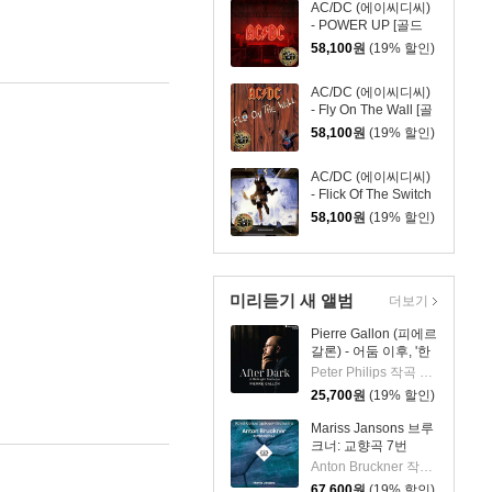
AC/DC (에이씨디씨)
- POWER UP [골드
컬러 LP]
58,100
원
(19% 할인)
AC/DC (에이씨디씨)
- Fly On The Wall [골
드 컬러 LP]
58,100
원
(19% 할인)
AC/DC (에이씨디씨)
- Flick Of The Switch
[골드 컬러 LP]
58,100
원
(19% 할인)
미리듣기 새 앨범
더보기
Pierre Gallon (피에르
갈론) - 어둠 이후, '한
밤의 판타지아' (After
Peter Philips 작곡 외 6명
Dark, 'A Midnight
25,700
원
(19% 할인)
Fantasia')
Mariss Jansons 브루
크너: 교향곡 7번
(Bruckner:
Anton Bruckner 작곡 외 2명
Symphony No.7)
67,600
원
(19% 할인)