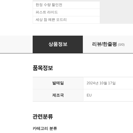
한정 수량 할인전
퍼스트 라이드
세상 참 예쁜 오드리
AC/DC (에이씨디씨) - Live At River Plate [골
상품정보
리뷰/한줄평
(0/0)
품목정보
발매일
2024년 10월 17일
제조국
EU
관련분류
카테고리 분류