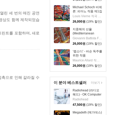
[2LP]
Michael Schoch 비에
른: 피아노 작품 제1집
서 열린 세 번의 매진 공연
(Vierne: Piano Works
Louis Vierne 작곡 외 1명
브 영상도 함께 제작되었습
Vol. 1) [SACD
26,000
원
(19% 할인)
Hybrid]
지중해의 선율
 프린트를 포함하며, 새로
(Mediterranean
Melodies) [SACD
Giovanni Battista Fontana 작곡 외 5명
Hybrid]
26,000
원
(19% 할인)
‘랩소디’ - 바순 독주를
위한 작품
(Rhapsodies: Works
Maurice Allard 작곡 외 4명
for Bassoon solo)
26,000
원
(19% 할인)
[SACD Hybrid]
 접촉으로 인해 갈라질 수
이 분야 베스트셀러
더보기
Radiohead (라디오
헤드) - OK Computer
[2LP]
Radiohead
47,500
원
(19% 할인)
Megadeth (메가데스)