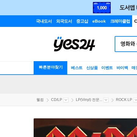
국내도서
외국도서
중고샵
eBook
크레마클럽
C
빠른분야찾기
베스트
신상품
이벤트
바이백
매
웰컴
CD/LP
LP(Vinyl) 전문...
ROCK LP