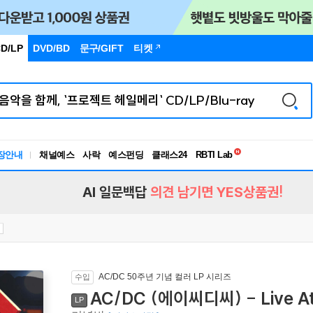
D/LP
DVD/BD
문구
/GIFT
티켓
독서유형검사
RBTI Lab
장안내
채널예스
사락
예스펀딩
클래스24
독서유형검사
AI 일문백답
의견 남기면 YES상품권!
AC/DC 50주년 기념 컬러 LP 시리즈
수입
AC/DC (에이씨디씨) - Live At 
LP