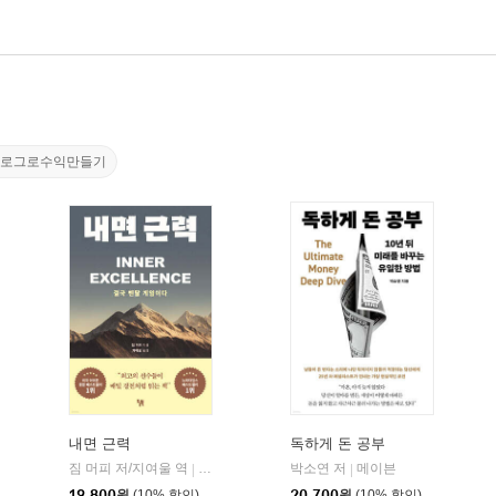
블로그로수익만들기
내면 근력
독하게 돈 공부
짐 머피 저/지여울 역
현대지성
윌북(willbook)
박소연 저
메이븐
|
|
|
19,800
원
(10% 할인)
20,700
원
(10% 할인)