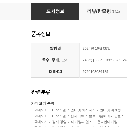
된다! 체험단부터 광고 수익까지 돈 버는 블로그
도서정보
리뷰/한줄평
(34/2)
품목정보
발행일
2024년 10월 08일
쪽수, 무게, 크기
248쪽 | 656g | 188*257*15
ISBN13
9791163036425
관련분류
카테고리 분류
국내도서
IT 모바일
인터넷 비즈니스
인터넷 마케팅
국내도서
IT 모바일
웹사이트
블로그/홈페이지 만들기
국내도서
경제 경영
마케팅/세일즈
온라인마케팅