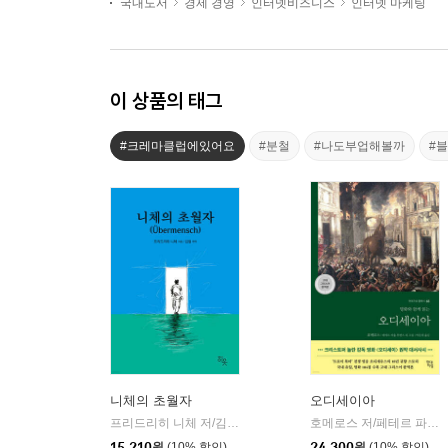
국내도서
경제 경영
인터넷비즈니스
인터넷 마케팅
이 상품의 태그
#크레마클럽에있어요
#분철
#나도부업해볼까
#
니체의 초월자
오디세이아
프리드리히 니체 저/김철 편역
히읏
호메로스 저/페테르 파울 루벤스 그림/박문재 역
|
15,210
원
(10% 할인)
24,300
원
(10% 할인)