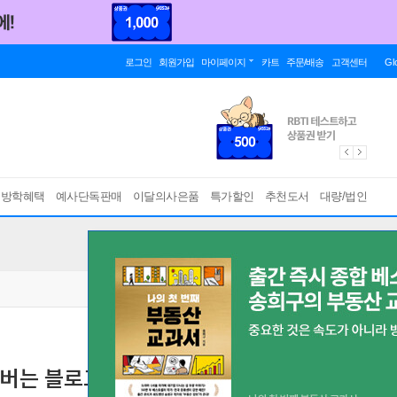
로그인
회원가입
마이페이지
카트
주문/배송
고객센터
Gl
름방학혜택
예사단독판매
이달의사은품
특가할인
추천도서
대량/법인
 버는 블로그 만들기