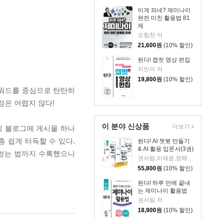
이게 되네? 제미나이
완전 미친 활용법 81
제
오힘찬 저
21,600
원
(10% 할인)
된다! 캡컷 영상 편집
지민이 저
19,800
원
(10% 할인)
키워드를 중심으로 탄탄하
정은 어렵지 않다!
이 분야 신상품
더보기
직 블로그에 게시물 하나
 쉽게 터득할 수 있다.
된다! AI 챗봇 만들기
& AI 활용 입문서(3권)
 얻는 법까지 수록했으니
권서림,이재윤,정해준,프롬프트 크리에이터 저
55,800
원
(10% 할인)
된다! 하루 만에 끝내
는 제미나이 활용법
권서림 저
18,900
원
(10% 할인)