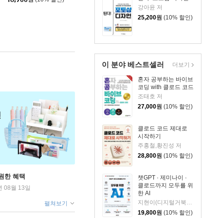
강아윤 저
25,200
원
(10% 할인)
이 분야 베스트셀러
더보기
혼자 공부하는 바이브
코딩 with 클로드 코드
조태호 저
27,000
원
(10% 할인)
클로드 코드 제대로
시작하기
주홍철,황진성 저
28,800
원
(10% 할인)
원한 혜택
챗GPT · 제미나이 ·
클로드까지 모두를 위
년 08월 13일
한 AI
지현이(디지털거북이) 저
펼쳐보기
19,800
원
(10% 할인)