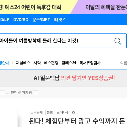
D/LP
DVD/BD
문구
/GIFT
티켓
장안내
채널예스
사락
예스펀딩
클래스24
독서유형검사
여
RBTI Lab
독서유형검사
AI 일문백답
의견 남기면 YES상품권!
인터넷 마케팅
된다! 시리즈
소득공제
분철
된다! 체험단부터 광고 수익까지 돈