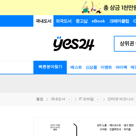
국내도서
외국도서
중고샵
eBook
크레마클럽
C
빠른분야찾기
베스트
신상품
이벤트
바이백
매
웰컴
국내도서
IT 모바일
인터넷 비즈니스