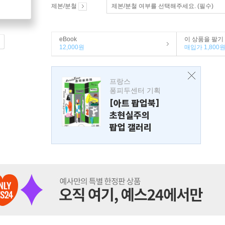
제본/분철
제본/분철 여부를 선택해주세요. (필수)
eBook
이 상품을 팔기
12,000원
매입가 1,800
프랑스
퐁피두센터 기획
[아트 팝업북]
초현실주의
팝업 갤러리