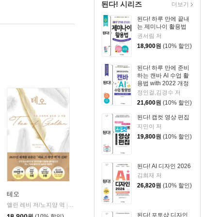
된다! 시리즈
더보기
된다! 하루 만에 끝내
는 제미나이 활용법
권서림 저
18,900
원
(10% 할인)
된다! 하루 만에 준비
하는 캔바 AI 수업 활
용법 with 2022 개정
교육과정
정인걸,김경수 저
21,600
원
(10% 할인)
된다! 캡컷 영상 편집
지민이 저
19,800
원
(10% 할인)
된다! AI 디자인 2026
김희재 저
26,820
원
(10% 할인)
테오
앨런 레비 저/노지양 역
오팬하우스
|
된다! 포토샵 디자인
18,900
원
(10% 할인)