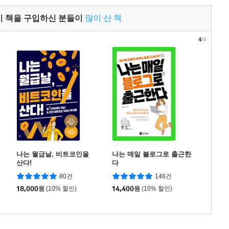
이 책을 구입하신 분들이
많이 산 책
4
/4
나는 월급날, 비트코인을
나는 매일 블로그로 출근한
산다!
다
80건
146건
18,000
원
(10% 할인)
14,400
원
(10% 할인)