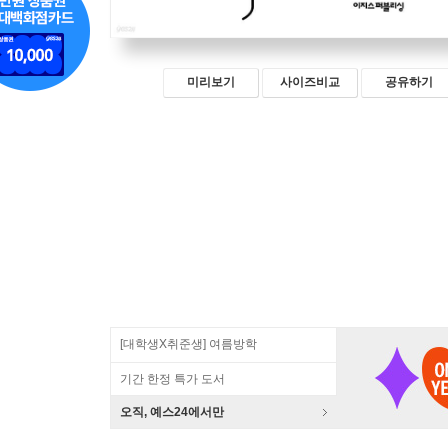
미리보기
사이즈비교
공유하기
[대학생X취준생] 여름방학
기간 한정 특가 도서
오직, 예스24에서만