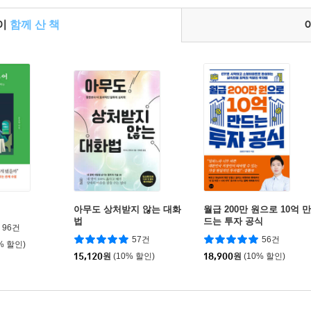
들이
함께 산 책
아무도 상처받지 않는 대화
월급 200만 원으로 10억 만
법
드는 투자 공식
96건
57건
56건
% 할인)
15,120
원
(10% 할인)
18,900
원
(10% 할인)