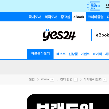
국내도서
외국도서
중고샵
eBook
크레마클럽
C
빠른분야찾기
베스트
신상품
이벤트
바이백
매
웰컴
eBook
경제 경영
마케팅/세일즈