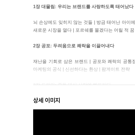
1장 대물림: 우리는 브랜드를 사랑하도록 태어났다
뇌 손상에도 잊히지 않는 것들 | 방금 태어난 아이에
새로운 시장을 열다 | 포르쉐를 몰겠다는 어릴 적 꿈
2장 공포: 두려움으로 쾌락을 이끌어내다
재난을 기회로 삼은 브랜드 | 공포와 쾌락의 공통점
마케팅의 공식 | 신선하다는 환상 | 팜게이트 전략
3장 도파민: 중독 대신 사랑에 빠뜨리다
상세 이미지
아이폰을 '사랑'하는 사람들 | 쇼핑을 멈추지 못하는
잊을 수 없는 맛의 비밀 | 습관은 중독의 다른 이
4장 섹스어필: 인간의 가장 원초적인 본능을 건드