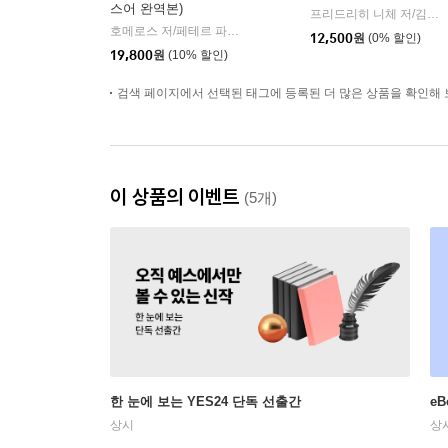
스어 완역본)
프리드리히 니체 저/김철 편역
호메로스 저/페테르 파울 루벤스 그림/박문재 역
현대지성
|
12,500
원
(0% 할인)
19,800
원
(10% 할인)
검색 페이지에서 선택된 태그에 등록된 더 많은 상품을 확인해 
이 상품의 이벤트
(5개)
한 눈에 보는 YES24 단독 선출간
e
상시
상