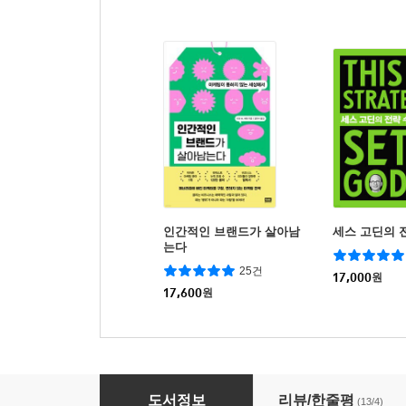
인간적인 브랜드가 살아남
세스 고딘의 
는다
25건
17,000
원
17,600
원
브랜드의 거짓말
도서정보
리뷰/한줄평
(13/4)