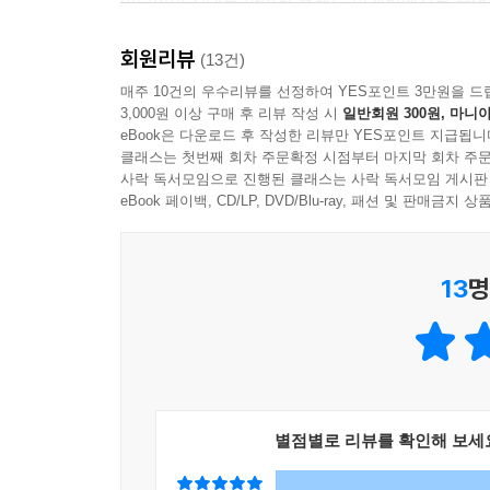
미디어의 시대를 맞이한 브랜드 마케팅에서는 무엇
있다.
회원리뷰
(13건)
“그들에게는 언제든 당신을 조종할 수 있는 ‘치트키
매주 10건의 우수리뷰를 선정하여 YES포인트 3만원을 드
3,000원 이상 구매 후 리뷰 작성 시
일반회원 300원, 마니아
? 브랜드를 추종하게 만드는 강력한 마케팅 키워드
eBook은 다운로드 후 작성한 리뷰만 YES포인트 지급됩니
클래스는 첫번째 회차 주문확정 시점부터 마지막 회차 주문
『브랜드의 거짓말』에서 마틴 린드스트롬은 성공적
사락 독서모임으로 진행된 클래스는 사락 독서모임 게시판
섹스어필, 군중심리, 레트로, 인플루언서, 희망, 
eBook 페이백, CD/LP, DVD/Blu-ray, 패션 및 판매금
(대물림), 자녀에게 좋은 엄마가 되라며 죄책감을 
자극하여 제모 시장을 확대시키기도 한다(섹스어필
13
명
긍정적인 이미지를 부여하고(레트로), 마치 영적인 
스타를 광고에 출연시키고(인플루언서), 고객의 구매
흐른 사이 현대 마케팅의 가장 기본적인 전략으로 
최근에 봤던 인상적인 마케팅이나 광고를 떠올려보라
이 역시 자신들의 신발을 신으면 더 가볍고 빠르게
별점별로 리뷰를 확인해 보세
흐른 뒤에도 브랜드의 이름만 바뀔 뿐, 그들이 
전략이 오늘날 런던베이글뮤지엄과 성심당에서 재현되고(