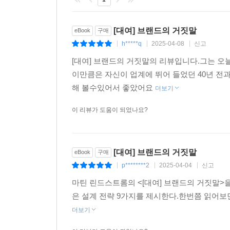
“소비자라면 꼭 한번 읽어라! 마케터라면 두 번 읽어
? 모두가 무언가를 팔기 위해 달려드는 대 브랜딩 
[대여] 브랜드의 거짓말
eBook
구매
h*****q
2025-04-08
신고
|
|
|
저자는 초판 출간 당시, 과잉소비에 대항해 앞으로 
[대여] 브랜드의 거짓말의 리뷰입니다.그는 오
도전은 고작 6개월 만에 막을 내린다. 출장지에
이만큼은 자신이 업계에 뛰어 들었던 40년 전
전문가에게도 브랜드의 은밀한 유혹을 완벽하게 피
해 볼수있어서 좋았어요
더보기
브랜드들의 성공적인 마케팅 전략의 정수만을 모은
이 리뷰가 도움이 되었나요?
독자들은 “현명한 소비자를 위한 책이라는 탈을 
평하기도 했다. 그러나 마틴 린드스트롬은 마케팅 
기만적 마케팅은 금세 민낯을 드러낼 것이고 비참
[대여] 브랜드의 거짓말
eBook
구매
소비자들에겐 한 명의 자유로운 구매자가 될 수 있는
p********2
2025-04-04
신고
|
|
|
마틴 린드스트롬의 <[대여] 브랜드의 거짓말
은 설계 전략 9가지를 제시한다.한번쯤 읽어
더보기