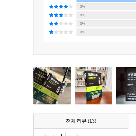
있는 것처럼 말이다(희망).
0%
0%
“세계적인 브랜드 설계자의 마케팅에는 근거 있는 
0%
? 뇌과학 분석부터 대규모 연구 프로젝트까지, 경
0%
마케팅과 광고계의 거장인 저자는 실전 경험을 뇌과
자기공명영상)를 적극적으로 활용하여 소비자의 
중독보다는 사랑에 가깝다(3장), 이성애자도 동성
뇌는 보상감을 자극한다(5장), 애플 제품에 열광하
주요 사례와 주장들의 신빙성을 탄탄하게 뒷받침한
6개월 동안 300만 달러를 들여 진행한 〈모
프로젝트였다. 모겐슨 가족은 특정 브랜드 제품
시작한다. 주민들이 모겐슨 가족의 추천을 받아 집안
추천한 열 가지 브랜드들 중 여섯 개를 계속 사용
전체 리뷰
(13)
벌어지는 소비란 존재하지 않으며, 우리의 구매 행
1