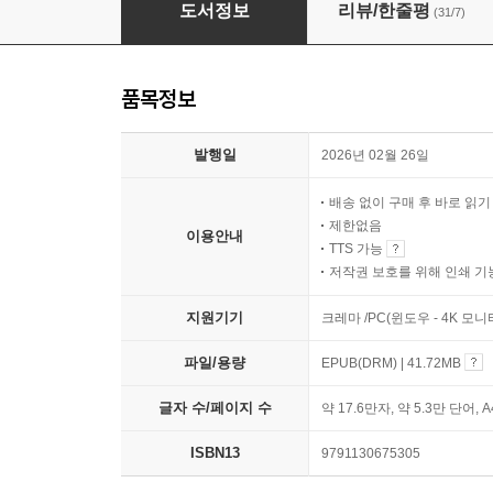
닥터 도티의 마인드 매직
도서정보
리뷰/한줄평
(31/7)
품목정보
발행일
2026년 02월 26일
배송 없이 구매 후 바로 읽
제한없음
이용안내
TTS 가능
저작권 보호를 위해 인쇄 기
지원기기
크레마 /PC(윈도우 - 4K 모
파일/용량
EPUB(DRM) | 41.72MB
글자 수/페이지 수
약 17.6만자, 약 5.3만 단어, 
ISBN13
9791130675305