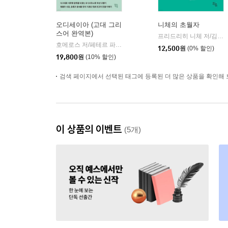
오디세이아 (고대 그리
니체의 초월자
스어 완역본)
프리드리히 니체 저/김철 편역
호메로스 저/페테르 파울 루벤스 그림/박문재 역
현대지성
|
12,500
원
(0% 할인)
19,800
원
(10% 할인)
검색 페이지에서 선택된 태그에 등록된 더 많은 상품을 확인해 
이 상품의 이벤트
(5개)