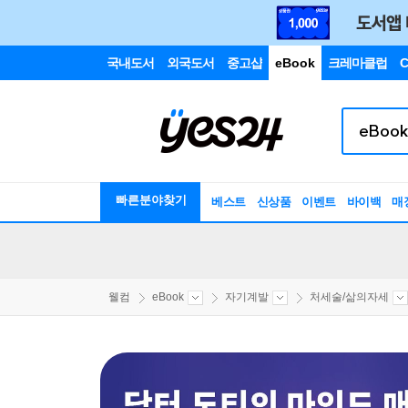
국내도서
외국도서
중고샵
eBook
크레마클럽
C
빠른분야찾기
베스트
신상품
이벤트
바이백
매
웰컴
eBook
자기계발
처세술/삶의자세