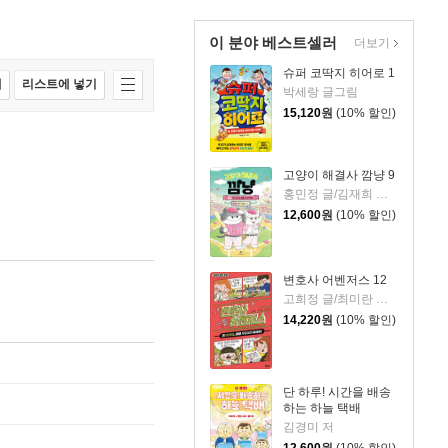
이 분야 베스트셀러
더보기
슈퍼 코딱지 히어로 1
매
리스트에 넣기
박세랑 글그림
15,120
원
(10% 할인)
고양이 해결사 깜냥 9
홍민정 글/김재희 그림
12,600
원
(10% 할인)
변호사 어벤저스 12
고희정 글/최미란 그림/신주영 감수
14,220
원
(10% 할인)
단 하루! 시간을 배송
하는 하늘 택배
김경미 저
12,600
원
(10% 할인)