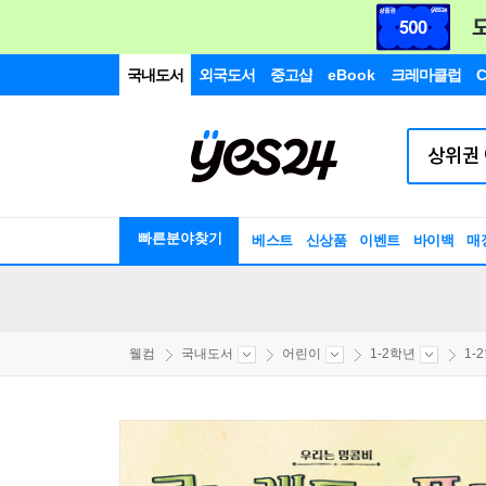
국내도서
외국도서
중고샵
eBook
크레마클럽
C
빠른분야찾기
베스트
신상품
이벤트
바이백
매
웰컴
국내도서
어린이
1-2학년
1-