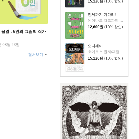
15,120
원
(10% 할인)
언제까지 기다려!
에이나트 차르파티 글그림/정재원 역
12,600
원
(10% 할인)
 물결 : 6인의 그림책 작가
년 08월 23일
오디세이
호메로스 원저/제럴딘 매코크런 글/김재용 역/장시은 감수
펼쳐보기
15,120
원
(10% 할인)