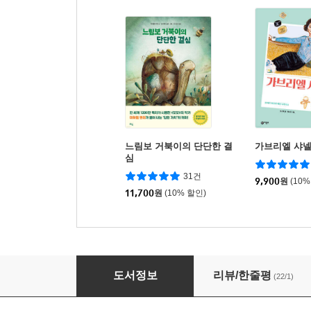
느림보 거북이의 단단한 결
가브리엘 샤
심
31건
9,900
원
(10%
11,700
원
(10% 할인)
콘브레드와 포피 1
도서정보
리뷰/한줄평
(22/1)