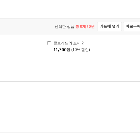
카트에 넣기
바로구
선택한 상품
총
0
개 /
0
원
콘브레드와 포피 2
11,700
원
(10% 할인)