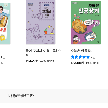
넬
국어 교과서 여행 : 중3 수
오늘은 인공장기
필
1건
2건
11,520
원
(10% 할인)
 할인)
13,500
원
(10% 할인)
배송/반품/교환