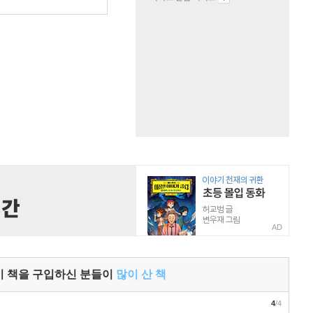
원
AD
이 책을 구입하신 분들이
많이 산 책
4
/4