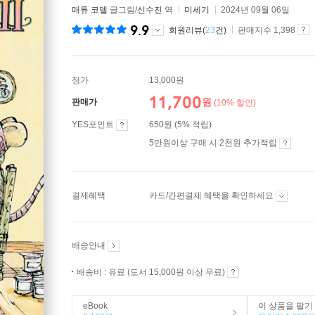
매튜 코델
글그림/
신수진
역
미세기
2024년 09월 06일
9.9
회원리뷰(
23
건)
판매지수 1,398
정가
13,000원
11,700
원
판매가
(10% 할인)
YES포인트
650원 (5% 적립)
5만원이상 구매 시 2천원 추가적립
결제혜택
카드/간편결제 혜택을 확인하세요
배송안내
배송비 : 유료 (도서 15,000원 이상 무료)
eBook
이 상품을 팔기