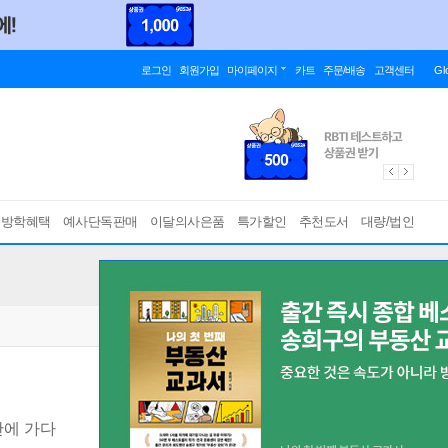
로그인
회원가입
마이페이지
카트
주문/배송
고객센터
Gl
름방학혜택
예사단독판매
이달의사은품
특가할인
추천도서
대량/법인
에 가다