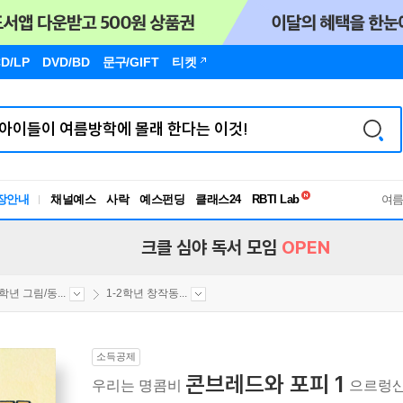
D/LP
DVD/BD
문구
/GIFT
티켓
독서유형검사
장안내
채널예스
사락
예스펀딩
클래스24
RBTI Lab
여
독서유형검사
크클 심야 독서 모임
OPEN
2학년 그림/동...
1-2학년 창작동...
소득공제
콘브레드와 포피 1
우리는 명콤비
으르렁산