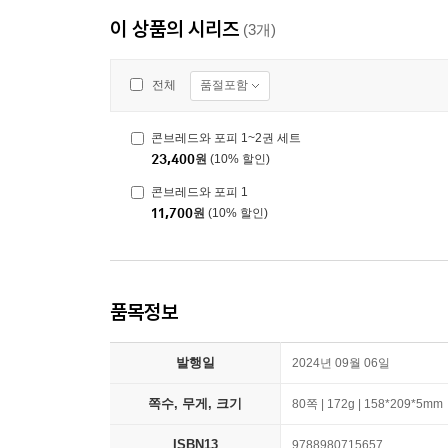
이 상품의 시리즈
(3개)
품절포함
전체
콘브레드와 포피 1~2권 세트
23,400
원
(10% 할인)
콘브레드와 포피 1
11,700
원
(10% 할인)
품목정보
발행일
2024년 09월 06일
쪽수, 무게, 크기
80쪽 | 172g | 158*209*5mm
ISBN13
9788980715657