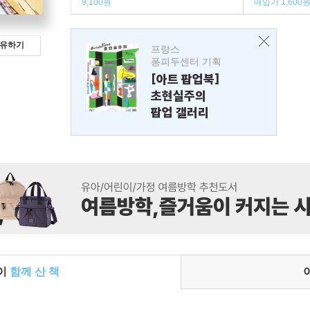
9,100원
매입가 1,600
유하기
프랑스
퐁피두센터 기획
[아트 팝업북]
초현실주의
팝업 갤러리
들이
함께 산 책