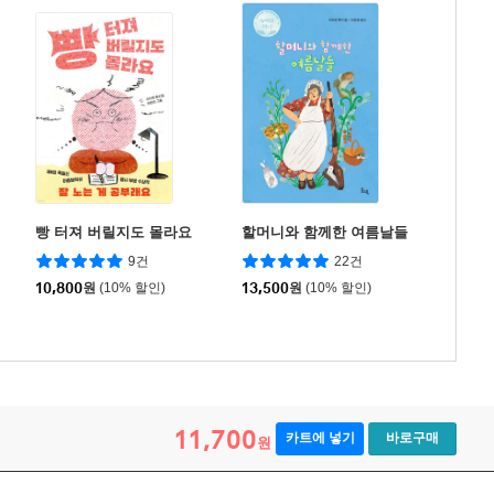
빵 터져 버릴지도 몰라요
할머니와 함께한 여름날들
9건
22건
10,800
원
(10% 할인)
13,500
원
(10% 할인)
11,700
카트에 넣기
바로구매
원