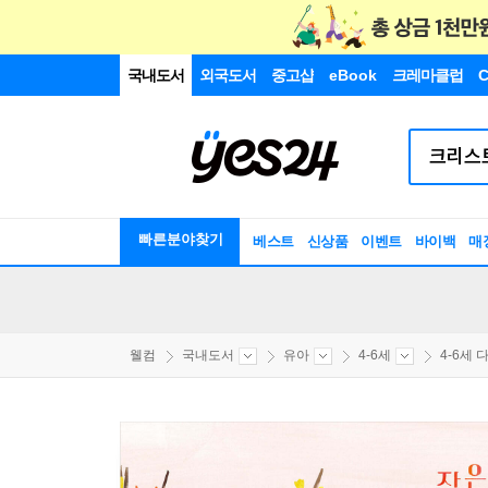
국내도서
외국도서
중고샵
eBook
크레마클럽
C
빠른분야찾기
베스트
신상품
이벤트
바이백
매
웰컴
국내도서
유아
4-6세
4-6세 다