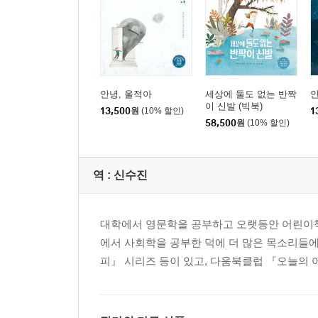
안녕, 울적아
세상에 둘도 없는 반짝
안
이 신발 (빅북)
13,500
원
(10% 할인)
1
58,500
원
(10% 할인)
역 :
신수진
대학에서 영문학을 공부하고 오랫동안 어린이책
에서 사회학을 공부한 덕에 더 많은 목소리들에 
피』 시리즈 등이 있고, 다움북클럽 『오늘의