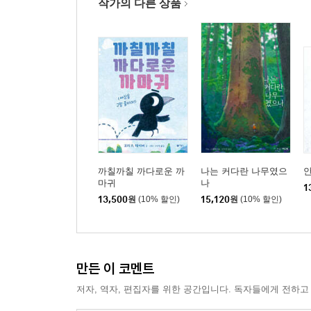
작가의 다른 상품
까칠까칠 까다로운 까
나는 커다란 나무였으
안
마귀
나
1
13,500
원
(10% 할인)
15,120
원
(10% 할인)
만든 이 코멘트
저자, 역자, 편집자를 위한 공간입니다. 독자들에게 전하고