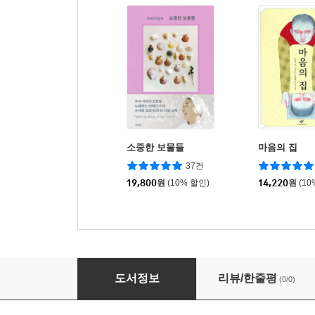
소중한 보물들
마음의 집
37건
19,800
원
(10% 할인)
14,220
원
(10
작은 당부
도서정보
리뷰/한줄평
(0/0)