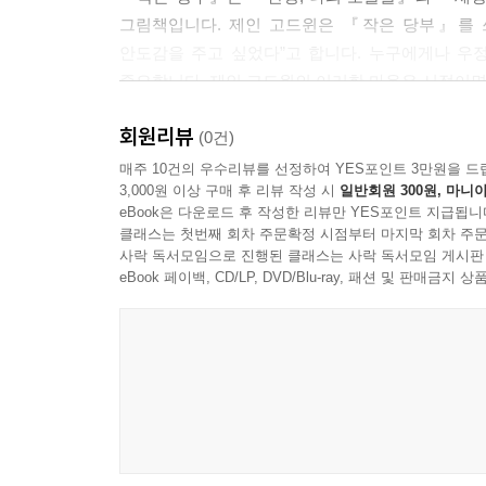
그림책입니다. 제인 고드윈은 『작은 당부』를 
안도감을 주고 싶었다”고 합니다. 누구에게나 우정,
중요합니다. 제인 고드윈의 이러한 마음은 시적이면
회원리뷰
안나 워커의 그림은 이야기에 생기를 불어넣었습
(0건)
전체를 연결합니다. 우리는 혼자가 아니라 가족, 
매주 10건의 우수리뷰를 선정하여 YES포인트 3만원을 드
3,000원 이상 구매 후 리뷰 작성 시
일반회원 300원, 마니아
사람들과 연결되었다는 것을 잊지 않게 합니다.
eBook은 다운로드 후 작성한 리뷰만 YES포인트 지급됩니
클래스는 첫번째 회차 주문확정 시점부터 마지막 회차 주문
소중한 사람에게 “작은 당부”를 전해 보세요
사락 독서모임으로 진행된 클래스는 사락 독서모임 게시판
eBook 페이백, CD/LP, DVD/Blu-ray, 패션 및 판매금
『작은 당부』는 어린이는 물론 어른들까지 모두가
존재에게 이 그림책을 전해 보세요. 함께 읽으며 서
또한 우리가 잊지 말아야 할 소중한 기억이 될 것입