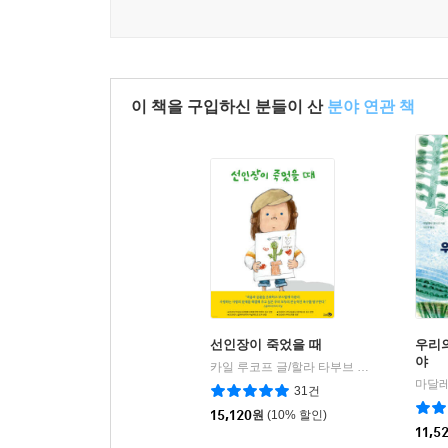
이 책을 구입하신 분들이 산
분야 연관 책
선인장이 죽었을 때
우리
야
카일 루코프 글/할라 타부브 그림/김혜진 역
|
31건
15,120
원
(10% 할인)
11,5