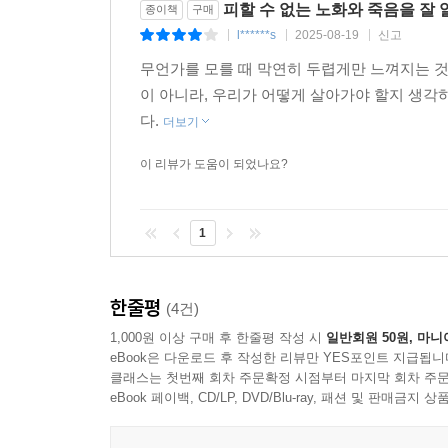
관심사에 대해 실마리를 안겨줄 것이다. 더불어 생
피할 수 없는 노화와 죽음을 잘 
종이책
구매
방법을 알아본다. 마지막으로 4부 ‘암을 다스리
l******s
2025-08-19
신고
|
|
|
의학의 신세계를 다룬다. 인공지능 기술과 융합해 
무언가를 모를 때 막연히 두렵게만 느껴지는 것 
안내한다. 이처럼 저자는 세포에 대한 과학적 탐구와
이 아니라, 우리가 어떻게 살아가야 할지 생
이 책이 선보이는 세포의 여정 끝에 독자는 생명과 
다.
더보기
이 리뷰가 도움이 되었나요?
1
한줄평
(4건)
1,000원 이상 구매 후 한줄평 작성 시
일반회원 50원, 마니
eBook은 다운로드 후 작성한 리뷰만 YES포인트 지급됩니
클래스는 첫번째 회차 주문확정 시점부터 마지막 회차 주문
eBook 페이백, CD/LP, DVD/Blu-ray, 패션 및 판매금