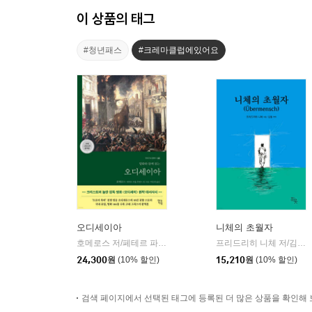
이 상품의 태그
#청년패스
#크레마클럽에있어요
오디세이아
니체의 초월자
호메로스 저/페테르 파울 루벤스 그림/박문재 역
현대지성
프리드리히 니체 저/김철 편역
|
24,300
원
(10% 할인)
15,210
원
(10% 할인)
검색 페이지에서 선택된 태그에 등록된 더 많은 상품을 확인해 