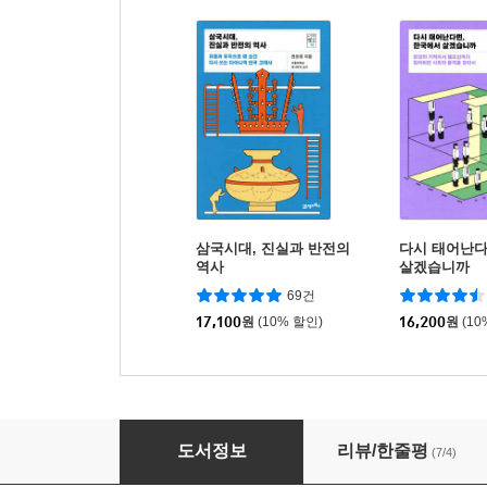
삼국시대, 진실과 반전의
다시 태어난다
역사
살겠습니까
69건
17,100
원
(10% 할인)
16,200
원
(10
왜 늙을까, 왜 병들까, 왜 죽을까
도서정보
리뷰/한줄평
(7/4)