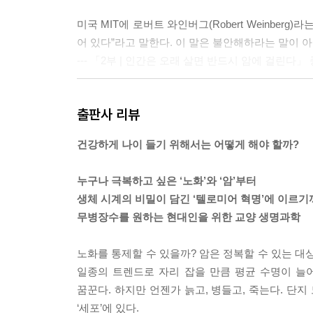
미국 MIT에 로버트 와인버그(Robert Weinber
어 있다”라고 말한다. 이 말은 불안해하라는 말이 
--- 「2부 | 인간은 오래 살면 반드시 암에 걸린다」
사회 현상은 생명 현상과 닮아 있기에 생명 현상으로
출판사 리뷰
에서 많이 인용되곤 한다. 기업에서 조직을 ‘셀(세
될 뿐 아니라 우리 사회에 관한 영감과 교훈을 얻을 
건강하게 나이 들기 위해서는 어떻게 해야 할까?
--- 「2부 | 인간은 오래 살면 반드시 암에 걸린다 :
누구나 극복하고 싶은 ‘노화’와 ‘암’부터
‘늙는 것이 무엇인가?’를 과학적으로 연구한 최초의 데이터를
생체 시계의 비밀이 담긴 ‘텔로미어 혁명’에 이르기
ayflick)의 실험이다. 사람의 진피를 이루는 피부
무병장수를 원하는 현대인을 위한 교양 생명과학
0번 정도 분열하고 난 다음에는 더 자라지 않고 그냥
복했는데 매번 같은 현상이 일어났다. 계속 세포 
노화를 통제할 수 있을까? 암은 정복할 수 있는 대상
해, 세포 분열의 숫자가 프로그램되어 있었다.
일종의 트렌드로 자리 잡을 만큼 평균 수명이 늘
--- 「3부 | 생체 시계를 되돌리는 텔로미어로 살
꿈꾼다. 하지만 언젠가 늙고, 병들고, 죽는다. 단지
‘세포’에 있다.