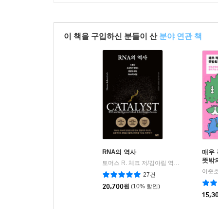
이 책을 구입하신 분들이 산
분야 연관 책
RNA의 역사
매우
뜻밖
토머스 R. 체크 저/김아림 역
세종서적
|
이준호
27건
20,700
원
(10% 할인)
15,3