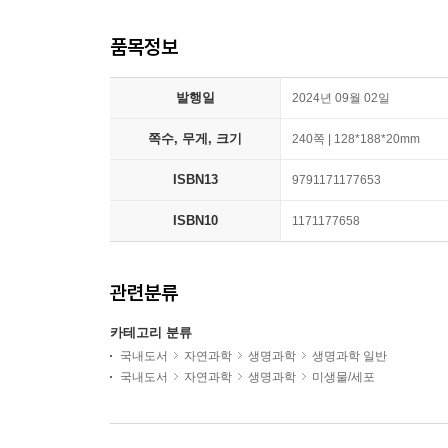
품목정보
발행일
2024년 09월 02일
쪽수, 무게, 크기
240쪽 | 128*188*20mm
ISBN13
9791171177653
ISBN10
1171177658
관련분류
카테고리 분류
국내도서
자연과학
생명과학
생명과학 일반
국내도서
자연과학
생명과학
미생물/세포