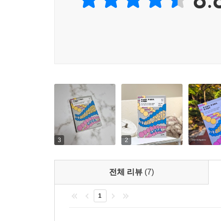
그렇다면 텔로머레이스는 우리 몸 어디에 있을까
텔로미어를 보호해야 한다. 건강한 줄기세포를 오래 
텔로머레이스의 과도한 발현은 암세포의 탄생으로도
알고 있던 암과 노화에 대한 실질적인 이해를 돕는다
‘세포’를 알면 ‘미래’가 두렵지 않다!
세포로부터 시작되는 놀라운 가능성을 낱낱이 파헤
이 책은 총 4부로 구성되어 있다. 먼저 1부 ‘우
이해하면 생명체의 기본적인 작동 방식에 대해 이해
3
2
탄생과 죽음을 면밀히 살핀다. 2부 ‘인간은 오
인류사와 함께한 암의 역사로 시작해 생명에 매우
전체 리뷰
(7)
무엇인지, 그리고 세포에서 에너지 대사에 이르기까
1
이어지는 3부의 주제는 ‘생체 시계를 되돌리는 텔
암에 걸릴 수밖에 없는 이유를 파헤치면서, 노화의 