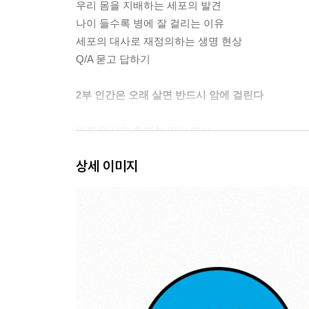
우리 몸을 지배하는 세포의 발견
나이 들수록 병에 잘 걸리는 이유
세포의 대사로 재정의하는 생명 현상
Q/A 묻고 답하기
2부 인간은 오래 살면 반드시 암에 걸린다
인류 역사와 함께한 암의 역사
현대 과학이 풀어낸 암의 비밀
상세 이미지
암세포가 탄생하는 최초의 사건들
암을 만드는 유전자, 암을 막는 유전자
Q/A 묻고 답하기
3부 생체 시계를 되돌리는 텔로미어로 살아남기
늙는다는 것의 진짜 의미
노화를 치료할 수 있을까