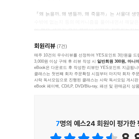
잡스는 누구보다 첨단 과학에 가까이 접근해 있어서 
‘새로운 의료 기술이 병원까지 오는 것은 너무 느려
『왜 늙을까, 왜 병들까, 왜 죽을까』는 서울대 생
자를 모두 다 염기서열 분석(시퀀싱)을 해내면 어느
수밖에 없는지 등의 메커니즘을 풀어내면서 깨달은 
고칠 수 있다!’ 그래서 잡스는 브로딘 인스티튜트와 
이 책은 세포가 우리 몸에서 어떻게 작동하는지는
--- 「4부 | 암을 다스리는 유전자의 재발견」 중에
정보가 담긴 세포로부터 배운 생명의 경이로움은 삶
회원리뷰
(7건)
오류가 많이 축적된 유전자는 세상을 떠나고 가장 
“과학이 재미없는 이유는 기능만 설명하기 때문이
매주 10건의 우수리뷰를 선정하여 YES포인트 3만원을 드
만 우리는 건강하게 가능한 한 오래 살기를 바라는 
3,000원 이상 구매 후 리뷰 작성 시
일반회원 300원, 마니아
이야기가 된다. 이 책이 여러분께 인문학적 상상력
eBook은 다운로드 후 작성한 리뷰만 YES포인트 지급됩니
--- 「나가는 글 | 닫힌 세계와 열린 세계 사이, 과학의 미
클래스는 첫번째 회차 주문확정 시점부터 마지막 회차 주문
분자세포생물학이 안내하는 찬란한 생명의 세계
사락 독서모임으로 진행된 클래스는 사락 독서모임 게시판
생명과 우리 자신에 대한 경이롭고 흥미로운 이야기
eBook 페이백, CD/LP, DVD/Blu-ray, 패션 및 판매금
현재 서울대학교 생명과학부에서 암세포 생물학 연구
저자는 이를 현대인의 가장 큰 관심사이자 친숙하고
사실은 진시황이 찾던 ‘불로초’가 이미 우리 몸 안
7
명의 예스24 회원이 평가한
염색체의 끝부분을 말하는 텔로미어(telomere)
8.
단백질 효소를 텔로머레이스라고 한다. 즉, 텔로머