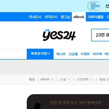
국내도서
외국도서
중고샵
eBook
크레마클럽
C
빠른분야찾기
베스트
신상품
이벤트
바이백
매
웰컴
eBook
소설
고전문학
동양 