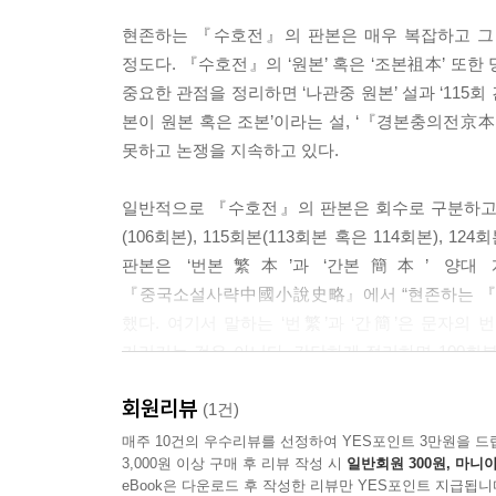
현존하는 『수호전』의 판본은 매우 복잡하고 그
정도다. 『수호전』의 ‘원본’ 혹은 ‘조본祖本’ 또
중요한 관점을 정리하면 ‘나관중 원본’ 설과 ‘115
본이 원본 혹은 조본’이라는 설, ‘『경본충의전京
못하고 논쟁을 지속하고 있다.
일반적으로 『수호전』의 판본은 회수로 구분하고 있는데,
(106회본), 115회본(113회본 혹은 114회본)
판본은 ‘번본繁本’과 ‘간본簡本’ 양대 
『중국소설사략中國小說史略』에서 “현존하는 『수
했다. 여기서 말하는 ‘번繁’과 ‘간簡’은 문자의
가리키는 것은 아니다. 간단하게 정리하면 100회본
104회본, 110회본, 115회본, 124회본 등이다.
회원리뷰
(1건)
‘120회본’을 택한 이유는 그것이 ‘전全’이기 때문
매주 10건의 우수리뷰를 선정하여 YES포인트 3만원을 드
3,000원 이상 구매 후 리뷰 작성 시
일반회원 300원, 마니아
eBook은 다운로드 후 작성한 리뷰만 YES포인트 지급됩니
이들 가운데 현재까지 가장 유명하면서 사람들에게 유