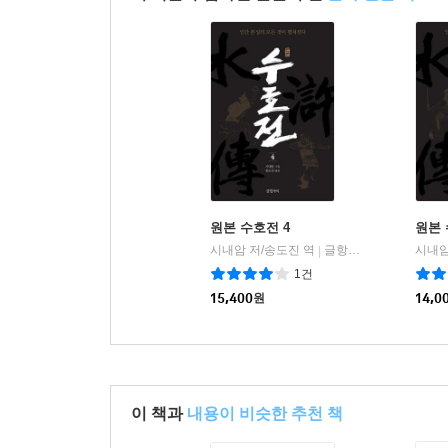
그리고 이해하기 어려운 생소한 단어, 고유명사, 
있는데, 이들 별명의 유래와 의미를 매회 말미에
설명한 것이다. 역자가 중점적으로 참고한 자료는
『수호전교주본水滸傳校注本』(2014), 성쉰창盛巽
체제 전복에 이르지 못한 한계
『수호전』은 역사와 허구가 뒤섞인 작품이기에 일
『삼국지연의三國志演義』와는 달리 역사적 사실의 
원본 수호전 4
원본 
자료는 오히려 소설가의 무한한 상상력과 창의력
시내암 저/송도진 역
글항아리
시내암
|
간신들의 권력 독점, 이에 따른 농민 반란 등은 
1건
휘종徽宗(1100~1126년 재위)이다. 『상서尙書』
15,400
원
14,0
종족을 화목하게 하신 다음에는 백성을 판별하여 
(요임금의 교화 아래) 백성이 모두 화목하게 되었
‘인정仁政’이라는 것은 바로 이와 같이 생성되어 나
않으며, 필부가 백성의 환영을 받으면 천하를 얻는 
이 책과
내용이 비슷한 추천 책
부덕한 황제 치하에서는 이와 같은 울분과 폭력적인 