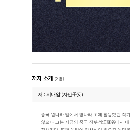
저자 소개
(2명)
저 :
시내암
(자안子安)
중국 원나라 말에서 명나라 초에 활동했던 작가
않으나 그는 지금의 중국 장쑤성江蘇省에서 태
전해진다. 또한 원말에 장사성이 일으킨 농민