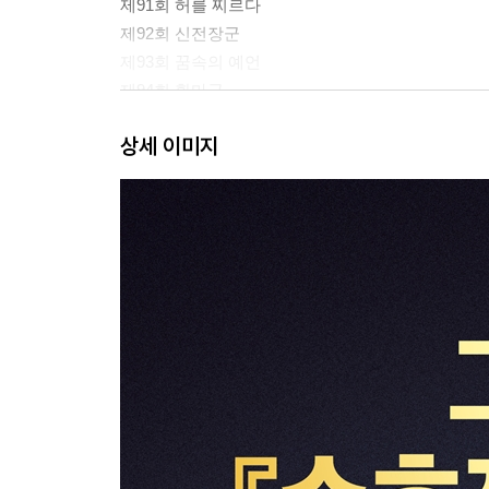
제91회 허를 찌르다
제92회 신전장군
제93회 꿈속의 예언
제94회 환마군
제95회 두 마귀의 싸움
상세 이미지
제96회 술법 대결
제97회 우덕마항
제98회 천생연분
제99회 수공
제100회 복수