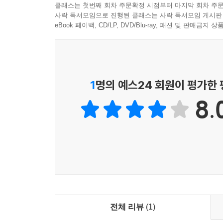
클래스는 첫번째 회차 주문확정 시점부터 마지막 회차 주문
(1522~1566)의 무정후武定侯 곽훈郭勛의 집에서 
사락 독서모임으로 진행된 클래스는 사락 독서모임 게시판
탁오卓吾)가 평점評點을 가해 펴낸 『이탁오선
eBook 페이백, CD/LP, DVD/Blu-ray, 패션 및 판매금
송강이 조정의 부름을 받아 요遼를 평정하고 방랍
이지 사후에 그의 제자인 양정견楊定見이 이 판본
판본을 간행하면서 동시에 전호와 왕경을 토벌하는
이 120회본은 ‘원무애간본袁無
1
명의 예스24 회원이 평가한
『출상평점충의수호전전出相評點忠義水滸全傳』 120
8.
(1641)에 김성탄의 『관화당제오재자서시내암
불려 들어간 이후의 내용을 잘라버리고 70회본을 
판본들은 시장 밖으로 배척당했다.
현재 중국에서는 여러 출판사에서 다양한 ‘회차’의 『
송강 무리가 조정의 부름을 받아 전호와 왕경 토벌
출판한 『수호전전水滸全傳』 120회본이다. ‘전전全傳
문제를 떠나 『수호전』 탄생 이래로 거의 모든 고사
전체 리뷰
(1)
폭력의 책인가, 혁명의 책인가