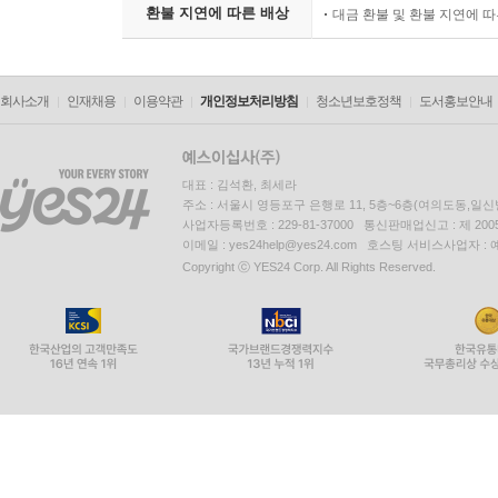
환불 지연에 따른 배상
대금 환불 및 환불 지연에 
회사소개
인재채용
이용약관
개인정보처리방침
청소년보호정책
도서홍보안내
대표 : 김석환, 최세라
주소 : 서울시 영등포구 은행로 11, 5층~6층(여의도동,일신
사업자등록번호 : 229-81-37000 통신판매업신고 : 제 200
이메일 : yes24help@yes24.com 호스팅 서비스사업자 :
Copyright ⓒ YES24 Corp. All Rights Reserved.