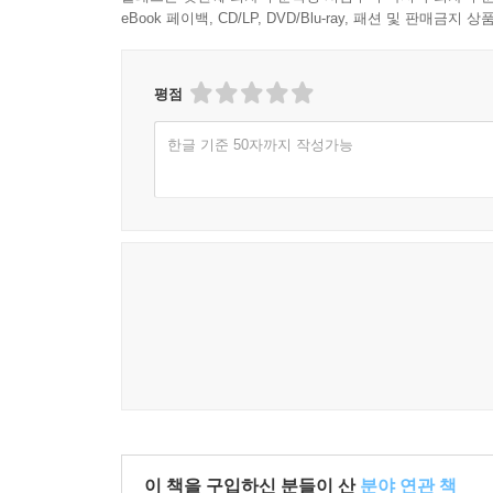
칭송과 함께 교과서에까지도 실리게 되었다. 이러
eBook 페이백, CD/LP, DVD/Blu-ray, 패션 및 판매금
『수호전』에서 드러난 불평등과 부조리한 사회 
도구화로 삼는 것에 불과하다고 할 수밖에 없다.
평점
파괴성을 부각했으며 『수호전』의 전파를 금해야 
정치 체제에 따라 금서와 찬양 혹은 정치적 왜곡이
한글 기준 50자까지 작성가능
시詩와 사詞 ‘최초’로 제대로 번역, 원문도 제공
우리나라에서도 『수호전』은 꽤 오래전부터 읽혀왔
생략된 경우가 많았다. 더욱 문제가 되는 부분은
묘사하고 있지만 이를 제대로 번역하지 않고 대충
포기하는 행위에 다름 아니다. 명나라 때의 작품
들였으며, 단순 분량만으로 봤을 때도 결코 무시
번역함으로써 원전의 맛을 그대로 살리려 노력했다
보충 설명이 필요한 부분도 주석을 통해 독자들의 
바꾸거나 보충 설명을 시詩나 사詞로 대체하는 경
이 책을 구입하신 분들이 산
분야 연관 책