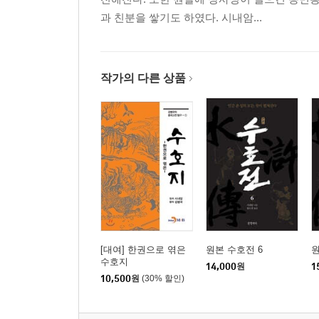
과 친분을 쌓기도 하였다. 시내암...
작가의 다른 상품
[대여] 한권으로 엮은
원본 수호전 6
원
수호지
14,000
원
1
10,500
원
(30% 할인)