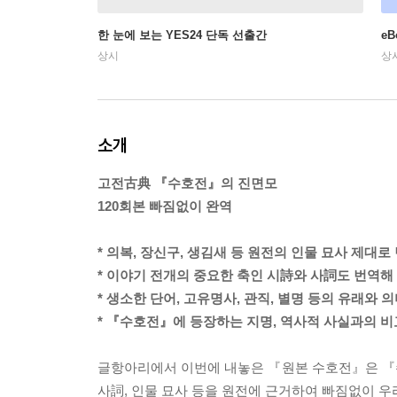
한 눈에 보는 YES24 단독 선출간
e
상시
상
소개
고전古典 『수호전』의 진면모
120회본 빠짐없이 완역
* 의복, 장신구, 생김새 등 원전의 인물 묘사 제대로
* 이야기 전개의 중요한 축인 시詩와 사詞도 번역해
* 생소한 단어, 고유명사, 관직, 별명 등의 유래와 
* 『수호전』에 등장하는 지명, 역사적 사실과의 비
글항아리에서 이번에 내놓은 『원본 수호전』은 『수
사詞, 인물 묘사 등을 원전에 근거하여 빠짐없이 우