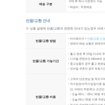
구매 후 즉시 다운로드 가능
배송 구분
배송비 : 무료배송
반품/교환 안내
※ 상품 설명에 반품/교환과 관련한 안내가 있는경우 아래 
마이페이지 >
반품/교환 신청
반품/교환 방법
판매자 배송 상품은 판매자와
출고 완료 후 10일 이내의 
디지털 콘텐츠인 eBook의 
반품/교환 가능기간
중고상품의 경우 출고 완료일
모바일 쿠폰의 경우 유효기간(
고객의 단순변심 및 착오구
직수입양서/직수입일서중 일
단, 아래의 주문/취소 조건인
오늘 00시 ~ 06시 30분 
반품/교환 비용
오늘 06시 30분 이후 주문
직수입 음반/영상물/기프트 