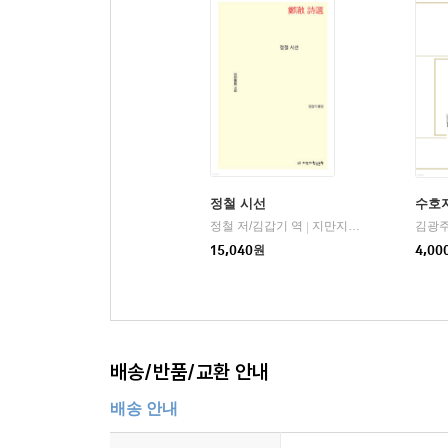
『상서』 「태서泰誓 하下」에서는 “우리를 어루만
108명의 우두머리 송강은 동료 장군들을 희생시키는
송강은 자신이 탐관오리에 대항한 것이지 황제에 반
그로 인해 무능한 황제이자 부패와 타락의 주범인 
의도와 태도를 갖는지 불명확하기 때문에, 그는 자
『수호전』의 내용은 이처럼 지극히 모순되고 복
정철 시선
수호지
명나라 말기 통속문학가인 풍몽룡은 『수호전』을 ‘
정철 저/김갑기 역
지만지한국문학
김광주
|
가리키며 동시에 창조적 업적을 포함한다. 독자들이 
15,040
원
4,00
배송/반품/교환 안내
배송 안내