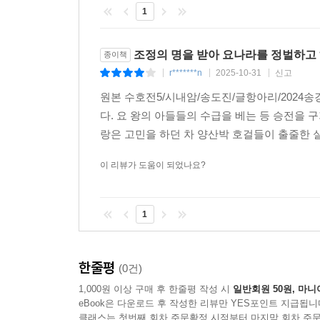
1
명·청 시기에 『수호전』은 여러 차례 금서가 되는
드물다. 『수호전』이 처음 간행된 시기부터 현재
조정의 명을 받아 요나라를 정벌하고
종이책
하느냐 혹은 ‘수호’ 무리의 ‘충의忠義’를 칭찬하며 
r*******n
2025-10-31
신고
|
|
|
설을 제기한 이래 이것이 청나라 말 이전까지 『수호
원본 수호전5/시내암/송도진/글항아리/2024
강도들이지 공평한 정의와 굴복하지 않는 의기
다. 요 왕의 아들들의 수급을 베는 등 승전을 
‘반충의反忠義’라는 의견을 제기했는데, 그는 “충의
랑은 고민을 하던 차 양산박 호걸들이 출줄한 실
말을 ‘수호’에 부여한 자는 반드시 군주와 아
『탕구지蕩寇志』의 저자인 유만춘兪萬春(1794~18
이 리뷰가 도움이 되었나요?
도적질을 금지시켜야 하는 ‘반면교재反面?材’로 삼
1
이후 1900년대 5·4운동부터 1940년대 말까지
루쉰을 필두로 새롭게 이뤄지기 시작했다. 이른바 ‘
공을 크게 세웠는데, 도리어 정부의 모함에 빠져 죽
한줄평
(0건)
제기했다. 더 나아가 “송강은 산채를 점거하면서 
1,000원 이상 구매 후 한줄평 작성 시
일반회원 50원, 마니
루쉰의 관점은 이후에 『수호전』을 ‘농민 봉기
eBook은 다운로드 후 작성한 리뷰만 YES포인트 지급됩니
노지심魯智心 등은 ‘농민 봉기의 영수’로 숭배받기까
클래스는 첫번째 회차 주문확정 시점부터 마지막 회차 주문