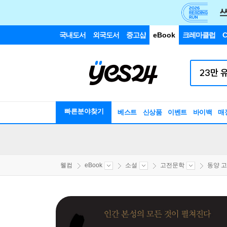
국내도서
외국도서
중고샵
eBook
크레마클럽
C
빠른분야찾기
베스트
신상품
이벤트
바이백
매
웰컴
eBook
소설
고전문학
동양 