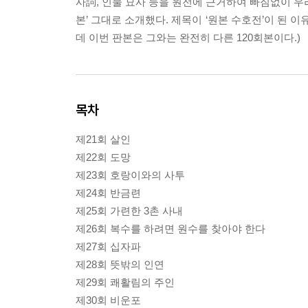
사詞, 인물 묘사 등을 원전에 근거하여 빠짐없이 우
본’ 그대로 소개했다. 제목이 ‘원본 수호전’이 된 
데 이번 판본은 그와는 완전히 다른 120회본이다.)
목차
제21회 살인
제22회 도망
제23회 호랑이와의 사투
제24회 반금련
제25회 가련한 3촌 사내
제26회 복수를 하려면 원수를 찾아야 한다
제27회 십자파
제28회 뜻밖의 인연
제29회 쾌활림의 주인
제30회 비운포