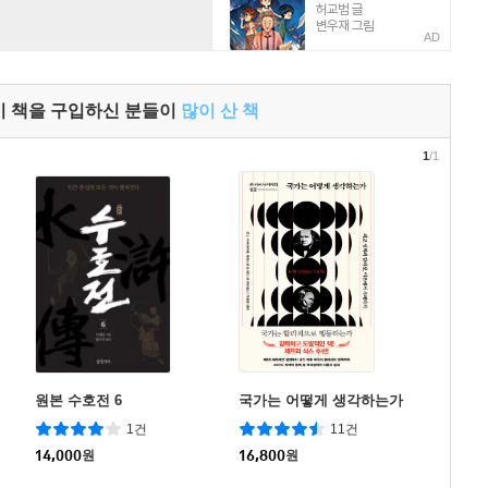
AD
이 책을 구입하신 분들이
많이 산 책
1
/1
원본 수호전 6
국가는 어떻게 생각하는가
1건
11건
14,000
원
16,800
원