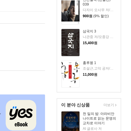
039
다자이 오사무 저/김소영 역
900
원
(9% 할인)
삼국지 3
나관중 저/모종강 편/송도진 역
15,400
원
홍루몽 1
조설근,고악 공저/최용철,고민희 공역
11,000
원
이 분야 신상품
더보기
천 일의 밤: 아라비안
나이트로 읽는 문명의
교차로 이야기
AI 글로사 저