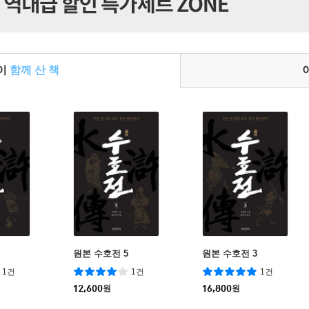
들이
함께 산 책
원본 수호전 5
원본 수호전 3
1건
1건
1건
12,600
원
16,800
원