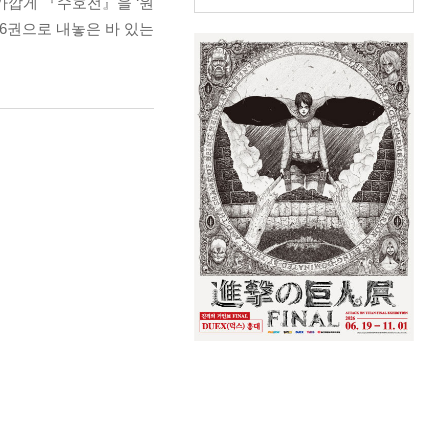
가깝게 『수호전』을 ‘원
전6권으로 내놓은 바 있는