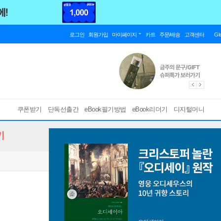
로그인
회원가입
마이페이지
카트
주문/배송
고객센터
Gl
쿠폰받기
단독선출간
eBook필기방법
eBook리더기
디지털머니
기