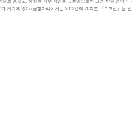
리말로 옮겼고, 충실한 각주 작업을 덧붙임으로써 고전·학술 번역에 
이유가 거기에 있다.(글항아리에서는 2012년에 70회본 『수호전』을 