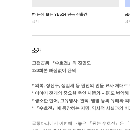
한 눈에 보는 YES24 단독 선출간
e
상시
상
소개
고전古典 『수호전』의 진면모
120회본 빠짐없이 완역
* 의복, 장신구, 생김새 등 원전의 인물 묘사 제대로
* 이야기 전개의 중요한 축인 시詩와 사詞도 번역해
* 생소한 단어, 고유명사, 관직, 별명 등의 유래와 
* 『수호전』에 등장하는 지명, 역사적 사실과의 비
글항아리에서 이번에 내놓은 『원본 수호전』은 『수