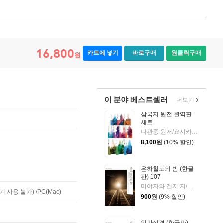
16,800
카트에 넣기
바로구매
원클릭구매
원
이 분야 베스트셀러
더보기
삼국지 원전 완역판
세트
나관중 원저/요시카와 에이지 편저/바른번역 역
8,100
원
(10% 할인)
은하철도의 밤 (한글
판) 107
미야자와 겐지 저/장현주 역
사용 불가) /PC(Mac)
900
원
(9% 할인)
인간실격 (한글판)