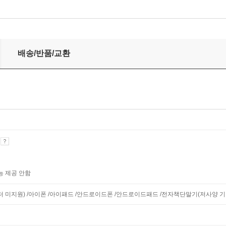
배송/반품/교환
기
능 제공 안함
니터 미지원) /아이폰 /아이패드 /안드로이드폰 /안드로이드패드 /전자책단말기(저사양 기기 