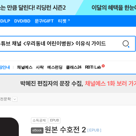
D/LP
DVD/BD
문구
/GIFT
티켓
독서유형검사
RBTI Lab
장안내
채널예스
사락
예스펀딩
클래스24
독서유형검사
박혜진 편집자의 문장 수집,
채널예스 1화 보러 가
고전문학
소득공제
EPUB
원본 수호전 2
[ EPUB ]
eBook