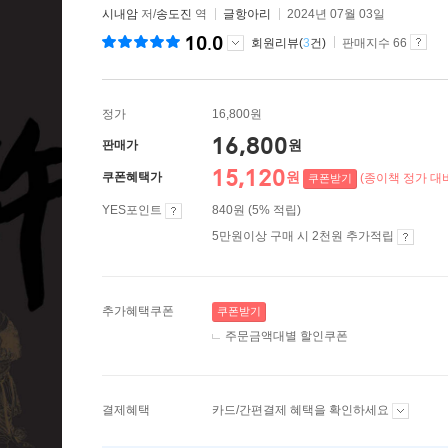
시내암
저/
송도진
역
글항아리
2024년 07월 03일
10.0
회원리뷰(
3
건)
판매지수 66
정가
16,800원
16,800
원
판매가
15,120
원
쿠폰혜택가
(종이책 정가 대비
쿠폰받기
YES포인트
840원 (5% 적립)
5만원이상 구매 시 2천원 추가적립
추가혜택쿠폰
쿠폰받기
주문금액대별 할인쿠폰
결제혜택
카드/간편결제 혜택을 확인하세요