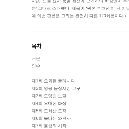
사詞, 인물 묘사 등을 원전에 근거하여 빠짐없이 우
본’ 그대로 소개했다. 제목이 ‘원본 수호전’이 된 
데 이번 판본은 그와는 완전히 다른 120회본이다.)
목차
서문
인수
제1회 요괴들 풀려나다
제2회 영웅 등장시킨 고구
제3회 도망친 노달
제4회 오대산 화상
제5회 도화산 도적
제6회 불타는 와관사
제7회 불행의 시작