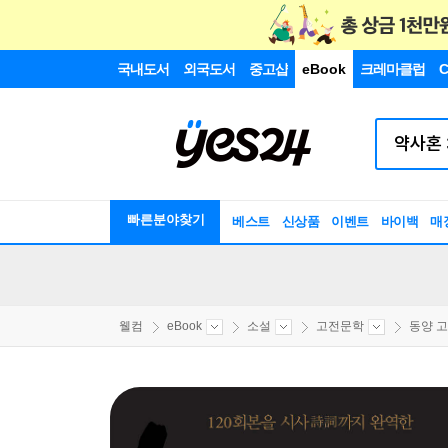
국내도서
외국도서
중고샵
eBook
크레마클럽
C
빠른분야찾기
베스트
신상품
이벤트
바이백
매
웰컴
eBook
소설
고전문학
동양 