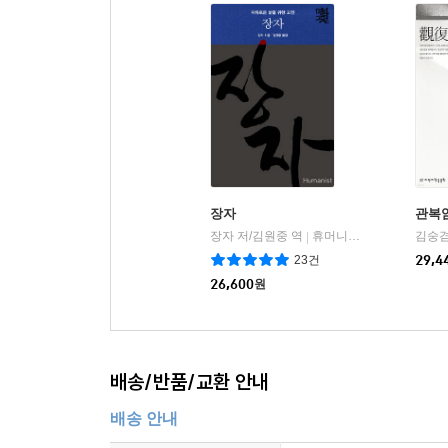
『상서』 「태서泰誓 하下」에서는 “우리를 어루만
108명의 우두머리 송강은 동료 장군들을 희생시키는
송강은 자신이 탐관오리에 대항한 것이지 황제에 반
그로 인해 무능한 황제이자 부패와 타락의 주범인 
의도와 태도를 갖는지 불명확하기 때문에, 그는 자
『수호전』의 내용은 이처럼 지극히 모순되고 복
장자
관복
명나라 말기 통속문학가인 풍몽룡은 『수호전』을 ‘
장자 저/김원중 역
휴머니스트
김숭겸
|
가리키며 동시에 창조적 업적을 포함한다. 독자들이 
23건
29,4
26,600
원
배송/반품/교환 안내
배송 안내