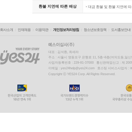
환불 지연에 따른 배상
대금 환불 및 환불 지연에 
회사소개
인재채용
이용약관
개인정보처리방침
청소년보호정책
도서홍보안내
대표 : 김석환, 최세라
주소 : 서울시 영등포구 은행로 11, 5층~6층(여의도동,일신
사업자등록번호 : 229-81-37000 통신판매업신고 : 제 200
이메일 : yes24help@yes24.com 호스팅 서비스사업자 :
Copyright ⓒ YES24 Corp. All Rights Reserved.