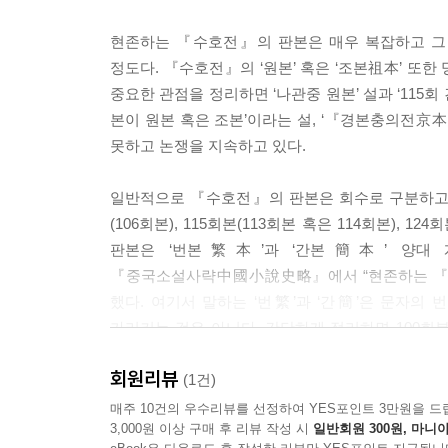
현존하는 『수호전』의 판본은 매우 복잡하고 그
정도다. 『수호전』의 ‘원본’ 혹은 ‘조본祖本’ 또
중요한 관점을 정리하면 ‘나관중 원본’ 설과 ‘115
본이 원본 혹은 조본’이라는 설, ‘『경본충의전京
못하고 논쟁을 지속하고 있다.
일반적으로 『수호전』의 판본은 회수로 구분하고 있는데,
(106회본), 115회본(113회본 혹은 114회본)
판본은 ‘번본繁本’과 ‘간본簡本’ 양대 
『중국소설사략中國小說史略』에서 “현존하는 『수
했다. 여기서 말하는 ‘번繁’과 ‘간簡’은 문자의
가리키는 것은 아니다. 간단하게 정리하면 100회본
104회본, 110회본, 115회본, 124회본 등이다.
회원리뷰
(1건)
‘120회본’을 택한 이유는 그것이 ‘전全’이기 때문
매주 10건의 우수리뷰를 선정하여 YES포인트 3만원을 드
3,000원 이상 구매 후 리뷰 작성 시
일반회원 300원, 마니아