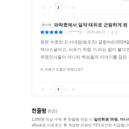
폭력의 책인가, 혁명의 책인가
1
명·청 시기에 『수호전』은 여러 차례 금서가 되는
드물다. 『수호전』이 처음 간행된 시기부터 현재
파락호에서 일약 태위로 군림하게 된
종이책
하느냐 혹은 ‘수호’ 무리의 ‘충의忠義’를 칭찬하며 
r*******n
2025-08-27
신고
|
|
|
설을 제기한 이래 이것이 청나라 말 이전까지 『수호
원본 수호전 1/ 시내암/송도진/ 글항아리/202
강도들이지 공평한 정의와 굴복하지 않는 의기
역사소설이고, 서유기 처럼 기 라는 말이 붙으
‘반충의反忠義’라는 의견을 제기했는데, 그는 “충의
유명인사들이 아니라 백성들의 이야기를 담은 것
말을 ‘수호’에 부여한 자는 반드시 군주와 아
『탕구지蕩寇志』의 저자인 유만춘兪萬春(1794~18
이 리뷰가 도움이 되었나요?
도적질을 금지시켜야 하는 ‘반면교재反面?材’로 삼
1
이후 1900년대 5·4운동부터 1940년대 말까지
루쉰을 필두로 새롭게 이뤄지기 시작했다. 이른바 ‘
공을 크게 세웠는데, 도리어 정부의 모함에 빠져 죽
한줄평
(0건)
제기했다. 더 나아가 “송강은 산채를 점거하면서 
1,000원 이상 구매 후 한줄평 작성 시
일반회원 50원, 마니
루쉰의 관점은 이후에 『수호전』을 ‘농민 봉기
eBook은 다운로드 후 작성한 리뷰만 YES포인트 지급됩니
노지심魯智心 등은 ‘농민 봉기의 영수’로 숭배받기까