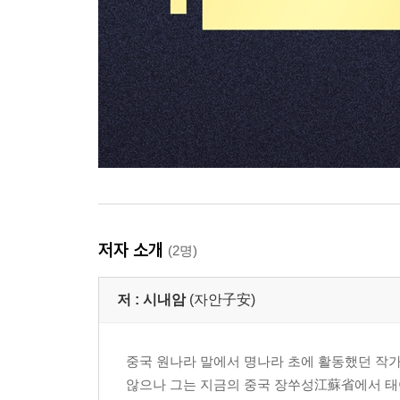
저자 소개
(2명)
저 :
시내암
(자안子安)
중국 원나라 말에서 명나라 초에 활동했던 작가
않으나 그는 지금의 중국 장쑤성江蘇省에서 태