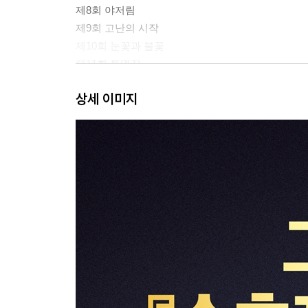
제8회 야저림
제9회 고난의 시작
제10회 눈꽃과 불꽃
제11회 투명장
제12회 보도를 팔다
상세 이미지
제13회 대결
제14회 탁탑천왕
제15회 7명의 도적
제16회 생신강을 빼앗다
제17회 이룡산을 차지하다
제18회 도적을 놓아주다
제19회 양산박의 새 주인
제20회 새 두령과 첫 공적