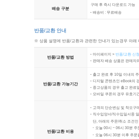
구매 후 즉시 다운로드 가능
배송 구분
배송비 : 무료배송
반품/교환 안내
※ 상품 설명에 반품/교환과 관련한 안내가 있는경우 아래 
마이페이지 >
반품/교환 신청
반품/교환 방법
판매자 배송 상품은 판매자와
출고 완료 후 10일 이내의 
디지털 콘텐츠인 eBook의 
반품/교환 가능기간
중고상품의 경우 출고 완료일
모바일 쿠폰의 경우 유효기간(
고객의 단순변심 및 착오구
직수입양서/직수입일서중 일
단, 아래의 주문/취소 조건인
오늘 00시 ~ 06시 30분 
반품/교환 비용
오늘 06시 30분 이후 주문