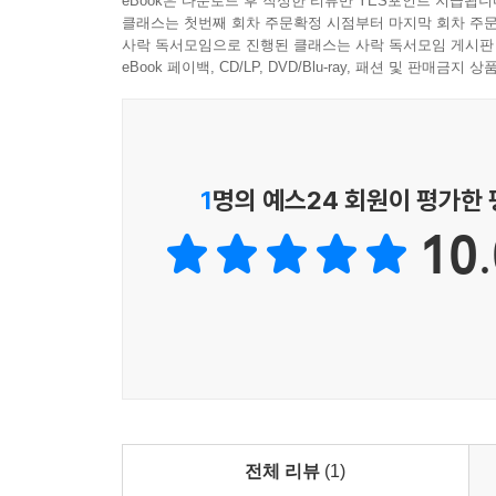
eBook은 다운로드 후 작성한 리뷰만 YES포인트 지급됩니
이들 가운데 현재까지 가장 유명하면서 사람들에게 유
클래스는 첫번째 회차 주문확정 시점부터 마지막 회차 주문
(1522~1566)의 무정후武定侯 곽훈郭勛의 집에서 
사락 독서모임으로 진행된 클래스는 사락 독서모임 게시판
탁오卓吾)가 평점評點을 가해 펴낸 『이탁오선
eBook 페이백, CD/LP, DVD/Blu-ray, 패션 및 판매금
송강이 조정의 부름을 받아 요遼를 평정하고 방랍
이지 사후에 그의 제자인 양정견楊定見이 이 판본
판본을 간행하면서 동시에 전호와 왕경을 토벌하는
이 120회본은 ‘원무애간본袁無
1
명의 예스24 회원이 평가한
『출상평점충의수호전전出相評點忠義水滸全傳』 120
10.
(1641)에 김성탄의 『관화당제오재자서시내암
불려 들어간 이후의 내용을 잘라버리고 70회본을 
판본들은 시장 밖으로 배척당했다.
현재 중국에서는 여러 출판사에서 다양한 ‘회차’의 『
송강 무리가 조정의 부름을 받아 전호와 왕경 토벌
출판한 『수호전전水滸全傳』 120회본이다. ‘전전全傳
문제를 떠나 『수호전』 탄생 이래로 거의 모든 고사
전체 리뷰
(1)