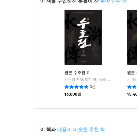
이 책을 구입하신 분들이 산
분야 연관 책
그리고 이해하기 어려운 생소한 단어, 고유명사, 
있는데, 이들 별명의 유래와 의미를 매회 말미에
설명한 것이다. 역자가 중점적으로 참고한 자료는
『수호전교주본水滸傳校注本』(2014), 성쉰창盛巽
체제 전복에 이르지 못한 한계
『수호전』은 역사와 허구가 뒤섞인 작품이기에 일
『삼국지연의三國志演義』와는 달리 역사적 사실의 
원본 수호전 2
원본 
자료는 오히려 소설가의 무한한 상상력과 창의력
시내암 저/송도진 역
글항아리
시내암
|
간신들의 권력 독점, 이에 따른 농민 반란 등은 
3건
휘종徽宗(1100~1126년 재위)이다. 『상서尙書』
16,800
원
15,4
종족을 화목하게 하신 다음에는 백성을 판별하여 
(요임금의 교화 아래) 백성이 모두 화목하게 되었
‘인정仁政’이라는 것은 바로 이와 같이 생성되어 나
않으며, 필부가 백성의 환영을 받으면 천하를 얻는 
이 책과
내용이 비슷한 추천 책
부덕한 황제 치하에서는 이와 같은 울분과 폭력적인 