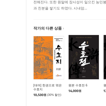
전해진다. 또한 원말에 장사성이 일으킨 농민
과 친분을 쌓기도 하였다. 시내암...
작가의 다른 상품
[대여] 한권으로 엮은
원본 수호전 6
원
수호지
14,000
원
1
10,500
원
(30% 할인)