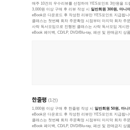
구조 및 과정, 환경 구조 및 과정의 ‘연합체’로 간주
매주 10건의 우수리뷰를 선정하여 YES포인트 3만원을 드
--- p.147~148
3,000원 이상 구매 후 리뷰 작성 시
일반회원 300원, 마니아
eBook은 다운로드 후 작성한 리뷰만 YES포인트 지급됩니
“체화되고, 확장되고, 착근되고, 행화되는 마음”
동등성 개념은 실제로 확장된 마음의 중요한 개념이
클래스는 첫번째 회차 주문확정 시점부터 마지막 회차 주문
- 4E에 대하여
사락 독서모임으로 진행된 클래스는 사락 독서모임 게시판
의 과정들이 바로 그 서로 다른 특성으로 인해 그
eBook 페이백, CD/LP, DVD/Blu-ray, 패션 및 판매금
과정들을 서로 맞물리게 하는 것이다.(Menary 2006,
오늘날 흔히 4E로 불리는 체화(embodied), 확장(e
점은 유사점만큼이나 중요하거나 심지어 그보다 더
부정하거나 의문시하는 것으로 생각된다. 롤랜즈는 이
구성한다고 본다. 이렇듯 4E 개념들이 각각 주장
인지가 환경으로 확장되는 이유는 특정한 인지적 과
4E 개념들 가운데 어떤 개념들이 서로 양립 
냐에 따라, 특정 경우에는 내부 과정이 하지 않는 
나선다.
내부 구조 및 과정과 상당히 다른 속성을 가지고 있
과제를 수행할 수 있는 기회를 얻게 된다. 이러한 
롤랜즈에 따르면 ‘마음의 체화’란, 심적 과정이 뇌
--- p.157
주장이다. 또 ‘마음의 확장’에 따르면 인지 과정은
한줄평
(1건)
조작, 활용, 또는 변환으로 구성된다. 두 가지 모
이 책의 전반부에서 나는 확장된 마음 이론에 대한 
마음’으로 통합한다. 연합된 마음은 새로운 마음 과
1,000원 이상 구매 후 한줄평 작성 시
일반회원 50원, 마니
어떤 항목이 인지적이라고 간주되기에 총체적으로 충
eBook은 다운로드 후 작성한 리뷰만 YES포인트 지급됩니
표식 반론’은 체화된 마음 및 확장된 마음이 호
인지 과정으로 간주되려면 인지적 주체(기준의 처음
클래스는 첫번째 회차 주문확정 시점부터 마지막 회차 주문
반론인데, 저자는 여러 반론들이 결국 인지의 표식
었다. 소유권을 이해하려는 이전의 시도들은 흔들리
eBook 페이백, CD/LP, DVD/Blu-ray, 패션 및 판매금