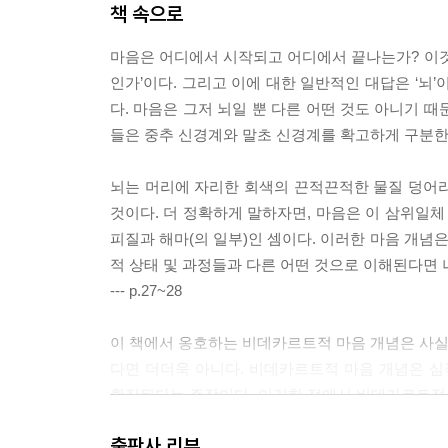
책 속으로
1. 서론 ㆍ 277
마음은 어디에서 시작되고 어디에서 끝나는가? 이것
2. 경험적인 것으로서의 경험: 객관성의 힘 ㆍ 280
인가’이다. 그리고 이에 대한 일반적인 대답은 ‘뇌
3. 뜻의 두 가지 의미 ㆍ 288
다. 마음은 그저 뇌일 뿐 다른 어떤 것도 아니기 
4. 파악된 뜻, 노에시스, 노에마에 관한 후설의 견해 ㆍ
들은 중추 신경계와 말초 신경계를 확고하게 구분한
5. 무(無)에 대한 사르트르의 견해 ㆍ 302
6. 계보들 체계화하기: 논쟁 ㆍ 307
뇌는 머리에 자리한 회색의 끈적끈적한 물질 덩어리로
7. 요약 ㆍ 316
것이다. 더 정확하게 말하자면, 마음은 이 삼위일체
피질과 해마(의 일부)인 셈이다. 이러한 마음 개념
8. 연합된 마음 319
적 상태 및 과정들과 다른 어떤 것으로 이해된다면 
--- p.27~28
1. 지각에서 인지로 ㆍ 319
2. 인과적 드러냄과 구성적 드러냄 ㆍ 322
이 책에서 옹호하는 비데카르트적 마음 개념은 사실 
3. ‘통과하는 여행’이라는 지향성 개념 ㆍ 330
다면 더더욱 아니다. 비데카르트적 마음 개념은 심
4. 하이데거와 거리 제거 ㆍ 337
확장된다는 주장이다. 이러한 점에서 비데카르트적 
5. 지각적 드러냄의 매개체 ㆍ 340
정은 뇌 상태 및 과정과 동일하거나 또는 이들에 
6. 오토의 귀환 ㆍ 348
출판사 리뷰
을 단호하게 거부하는 것이다. 심적 상태 및 과정은