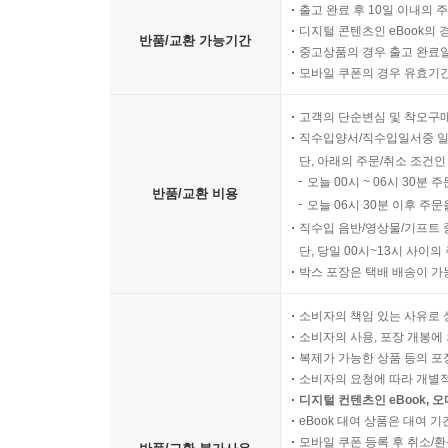
출고 완료 후 10일 이내의 
디지털 콘텐츠인 eBook의 
반품/교환 가능기간
중고상품의 경우 출고 완료일
모바일 쿠폰의 경우 유효기간(
고객의 단순변심 및 착오구
직수입양서/직수입일서중 일
단, 아래의 주문/취소 조건인
오늘 00시 ~ 06시 30분 
반품/교환 비용
오늘 06시 30분 이후 주문
직수입 음반/영상물/기프트 
단, 당일 00시~13시 사이
박스 포장은 택배 배송이 가
소비자의 책임 있는 사유로 
소비자의 사용, 포장 개봉에 
복제가 가능한 상품 등의 포장을 
소비자의 요청에 따라 개별
디지털 컨텐츠인 eBook, 
eBook 대여 상품은 대여 기
모바일 쿠폰 등록 후 취소/환