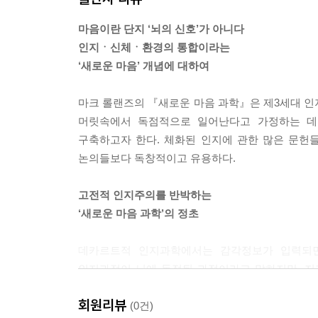
7. 드러냄과 인지적 드러냄 ㆍ 357
난 것이 아니다. 17세기 프랑스에서 등장한 마음에
8. 체화된 인지와 확장된 인지: 다시 합치기 ㆍ 359
마음이란 단지 ‘뇌의 신호’가 아니다
--- p.30~31
9. 소유권의 문제 ㆍ 361
인지ㆍ신체ㆍ환경의 통합이라는
10. 이상한 새로운 과학? ㆍ 366
‘새로운 마음’ 개념에 대하여
인지 과정에 대한 전통적인 개념의 많은 부분을 그대
환으로 이루어진다는 생각과 양립 가능하며, 다만
옮긴이 후기 ㆍ 369
마크 롤랜즈의 『새로운 마음 과학』은 제3세대 인
는 더 넓은 신체 구조를 이해해야 한다는 조건을 추
참고문헌 ㆍ 381
머릿속에서 독점적으로 일어난다고 가정하는 데
일종의 신체적 맥락을 제공한다. 또한 이러한 과정
찾아보기 ㆍ 391
구축하고자 한다. 체화된 인지에 관한 많은 문헌
고 해서 인지와 신체적 맥락이 구별되지 않는다는 의
논의들보다 독창적이고 유용하다.
체화된 마음 이론의 인식적 독해와 양립 가능하다.
--- p.98
고전적 인지주의를 반박하는
‘새로운 마음 과학’의 정초
즉 인지 과정이 확장된다는 개념은 우리가 심적 과정
가며 분명한 공간적 위치를 가지고 있는데, 다만 뇌
데카르트적 인지과학에서는 감각정보가 입력되면
이다. 일반적으로 인지 과정은 기껏해야 모호한 위치
인지과정이 뇌에 독점된 과정이라고 말하지만, 
사실이 없을 수도 있다. 확장된 마음이라는 은유가
우리가 수행해야 하는 인지적 과제와 관련된 정보를
무줄처럼 확정적인 확장된 경계를 갖지 않는다. 인지
회원리뷰
방식으로 이용하여 이 정보를 활용할 때 외부 구조가
(0건)
론이라고 부르는 것이 더 정확할 수 있다. 그러나 