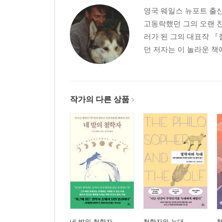
5. 신경망과 상황적 로봇공학 ㆍ 79
영국 웨일스 뉴포트 출신
[상자 2. 2] 신경망 ㆍ 79
고동락했던 그의 오랜 친
6. 결론 ㆍ 90
러가 된 그의 대표작 『
던 저자는 이 놀라운 책
3. 체화되고 착근되고 행화되고 확장된 마음 91
1. 데카르트적 인지과학(요약) ㆍ 91
2. 체화된 마음 ㆍ 93
작가의 다른 상품
3. 확장된 마음 ㆍ 102
[상자 3. 1] 필연과 우연 ㆍ 107
[상자 3. 2] 오토의 흥미로운 사례 ㆍ 109
[상자 3. 3] 확장된 마음에 대한 잘못된 이해 방식 ㆍ 
4. 착근된 마음 ㆍ 121
5. 행화된 마음 ㆍ 125
6. 체화되고 확장되고 연합된 마음 ㆍ 146
4. 연합된 마음에 대한 반론들 151
네 발의 철학자
철학자와 늑대