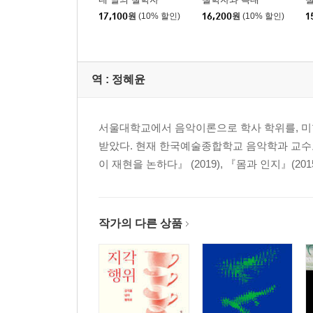
1. 연합된 마음: 도전들 ㆍ 151
17,100
원
(10% 할인)
16,200
원
(10% 할인)
1
2. 확장된 마음과 이에 대한 불만들 ㆍ 152
3. 차이 논증: 확장된 마음속 동등성과 통합 ㆍ 154
4. 결합-구성 오류 ㆍ 161
역 :
정혜윤
5. 인지의 부풀림 ㆍ 164
6. 인지의 표식 반론 ㆍ 167
7. 체화된 마음에 대한 반론들 ㆍ 168
서울대학교에서 음악이론으로 학사 학위를, 미
8. 체화된 마음과 확장된 마음의 화해 ㆍ 172
받았다. 현재 한국예술종합학교 음악학과 교수로 있
[상자 4. 1] 기능주의 ㆍ 172
이 재현을 논하다』 (2019), 『몸과 인지』(201
9. 연합된 마음을 더욱 발전시키기 위해 필요한 것들 
5. 인지의 표식 187
작가의 다른 상품
1. 기준: 무엇에 유용한가? ㆍ 187
2. 기준에 대한 기준들 ㆍ 189
3. 기준 ㆍ 193
4. 기준에 대한 옹호: 인지-과학적 실천 ㆍ 208