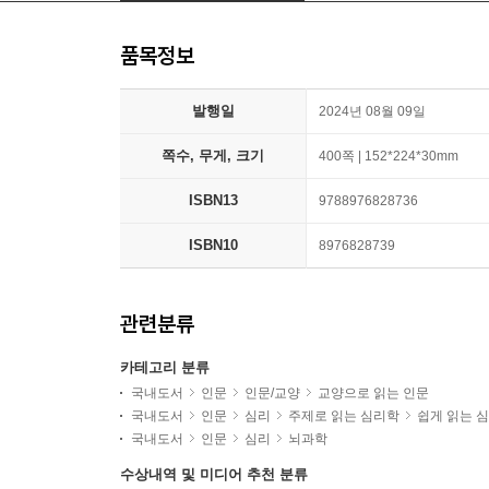
품목정보
발행일
2024년 08월 09일
쪽수, 무게, 크기
400쪽 | 152*224*30mm
ISBN13
9788976828736
ISBN10
8976828739
관련분류
카테고리 분류
국내도서
인문
인문/교양
교양으로 읽는 인문
국내도서
인문
심리
주제로 읽는 심리학
쉽게 읽는 
국내도서
인문
심리
뇌과학
수상내역 및 미디어 추천 분류