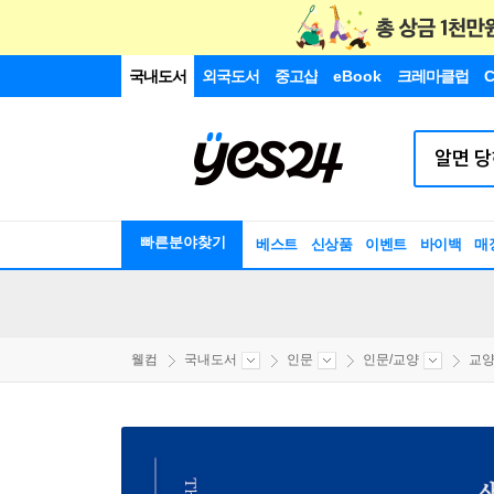
국내도서
외국도서
중고샵
eBook
크레마클럽
C
빠른분야찾기
베스트
신상품
이벤트
바이백
매
웰컴
국내도서
인문
인문/교양
교양