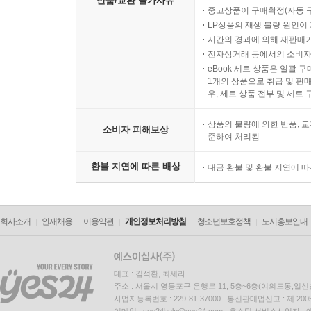
반품/교환 불가사유
중고상품이 구매확정(자동 
LP상품의 재생 불량 원인이 기
시간의 경과에 의해 재판매가
전자상거래 등에서의 소비자
eBook 세트 상품은 일괄 
1개의 상품으로 취급 및 판매
우, 세트 상품 전부 및 세트
상품의 불량에 의한 반품, 교
소비자 피해보상
준하여 처리됨
환불 지연에 따른 배상
대금 환불 및 환불 지연에 
회사소개
인재채용
이용약관
개인정보처리방침
청소년보호정책
도서홍보안내
대표 : 김석환, 최세라
주소 : 서울시 영등포구 은행로 11, 5층~6층(여의도동,일신
사업자등록번호 : 229-81-37000 통신판매업신고 : 제 200