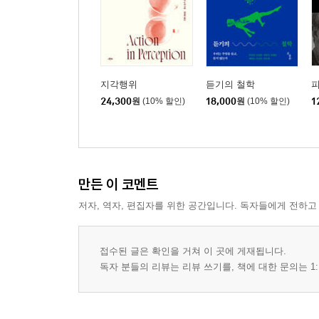
5. 지각 확장하기 ㆍ 211
6. 인지 확장하기 ㆍ 215
7. 반론들에 대한 재검토 ㆍ 219
8. 결론 ㆍ 230
지각행위
듣기의 철학
24,300
원
(10% 할인)
18,000
원
(10% 할인)
1
6. 소유권의 문제 233
1. 소유권과 팽창의 문제 ㆍ 233
2. 소유권: 통합 대 봉쇄 ㆍ 242
3. 통합: 인격적 수준과 전인격적 수준 ㆍ 248
만든 이 코멘트
4. 소유권: 기준학적 문제와 구성적 문제 ㆍ 253
저자, 역자, 편집자를 위한 공간입니다. 독자들에게 전하고
5. 소유권과 행위주체성 ㆍ 258
6. 권한과 부풀림 문제 ㆍ 265
7. 인식적 권한의 파생적 특성 ㆍ 267
접수된 글은 확인을 거쳐 이 곳에 게재됩니다.
독자 분들의 리뷰는 리뷰 쓰기를, 책에 대한 문의는 1:
8. 대처와 인지의 연속성 ㆍ 275
7. 드러내는 활동이라는 지향성 개념 277