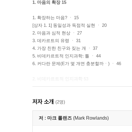
1. 마음의 확장 15
1. 확장하는 마음? ㆍ 15
[상자 1. 1] 동일성과 독점적 실현 ㆍ 20
2. 마음과 심적 현상 ㆍ 27
3. 데카르트의 유령 ㆍ 31
4. 가장 친한 친구와 짖는 개 ㆍ 37
5. 비데카르트적 인지과학: 틀 ㆍ 44
6. 커다란 문제(E가 몇 개면 충분할까ㆍ) ㆍ 46
2. 비데카르트적 인지과학 53
1. 데카르트적 인지과학의 작용: 마의 시각 이론 ㆍ 
저자 소개
2. 실례들: 케빈 오리건의 웹사이트 ㆍ 61
(2명)
3. 생태학적 시지각 이론 ㆍ 66
4. 사랑을 담아 러시아에서 ㆍ 72
저 :
마크 롤랜즈
(Mark Rowlands)
[상자 2. 1] 다양한 종류의 기억하기 ㆍ 76