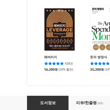
레버리지
돈의 방정식
428건
16,200
원
(10% 할인)
25,200
원
(1
새로운 마음 과학
도서정보
리뷰/한줄평
(0/1)