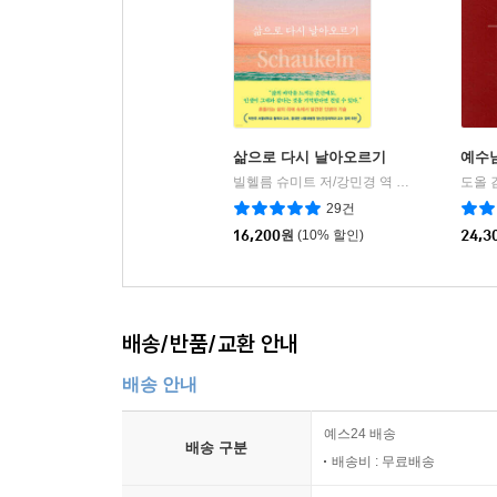
삶으로 다시 날아오르기
예수
빌헬름 슈미트 저/강민경 역
피카(FIKA)
도올 
|
29건
16,200
원
(10% 할인)
24,3
배송/반품/교환 안내
배송 안내
예스24 배송
배송 구분
배송비 : 무료배송