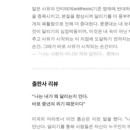
말은 사유의 안티테제antithesis(기존 명제에 반
을 증폭시키고, 본질을 향상시켜 달리기를 더 풍부하
개의 폐활량으로 인해 더 증대된다. 쿵쿵대는 내 보
것이 달리기의 심장박동이며, 이것은 내 속이 아닌 
추고 사유가 시작되는 이 지점에 도달하기 전까지는
순간, 그때가 바로 사유가 시작되는 순간이다.
---「나는 사람이 아니라 개와 달린다」중에서
언덕을 달리는 것은 특별한 종류의 놀이였다. 그리
놀이는 즐거움이 아닌 강한 고통을 수반한다. 또한,
출판사 리뷰
덕을 달리던 것은 인내의 놀이이자 내가 견딜 수 있
을까를 알아보려고 언덕을 달렸다. 어떤 방식으로든 
“나는 내가 왜 달리는지 안다.
은 최소한 이런 종류의 앎도 달리기의 일부이다.
바로 중년의 위기 때문이다”
---「언덕을 전력 질주하는 즐거움」중에서
미국의 마라토너 이언 톰슨은 이런 말을 했다. “
나는 아이와 개는 삶에서 중요한 것이 무엇인지를 어
만난다. 달리기를 통해 사람들은 자신이 누구인지 깨
러나 아이들이 힘겹게 쌓은 모래성을 부수는 것은 