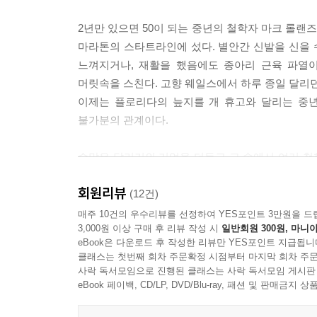
다 더 확실하게 일보다 놀이가 가치 있는 때는 없을 
2년만 있으면 50이 되는 중년의 철학자 마크 롤랜
온몸을 맡기는 환희 말이다. 아마 나는 더 이상 이
마라톤의 스타트라인에 섰다. 별안간 신발을 신을
울려 퍼지는 환희를 들을 수 있다. 그다지 멀지 않은
느껴지거나, 재활을 했음에도 종아리 근육 파열이
지는 것을 느끼던 바로 그 자리에서 몇 미터 떨어지
머릿속을 스친다. 고향 웨일스에서 하루 종일 달리던
---「환희는 삶의 메아리를 타고 반복된다」중에서
이제는 플로리다의 늪지를 개 휴고와 달리는 중년
불가분의 관계이다.
그럼에도 내가 쫓겨난 것이 잠시나마 무효화되는 것을
은 시간적인 문제, 즉 생물학적 나이를 말하는 것이
수많은 달리기의 기억을 더듬고 그 속에서 여러 철학
이 놀이가 되는 곳마다 존재한다. 젊음은 다른 어떤
무엇인가?’ 하고. 달리 말하면, ‘삶에서 가치 있는
행위 자체에 혼신을 다하는 곳마다 존재한다. 환희는
회원리뷰
내가 가치 있다고 여기는 것들을 반영한다고 가정한다
(12건)
석호로 되돌아가는 삶이다. 그리고 현세를 구원하는 
매주 10건의 우수리뷰를 선정하여 YES포인트 3만원을 드
---「내 삶에 젊음을 복원하는 법」중에서
3,000원 이상 구매 후 리뷰 작성 시
일반회원 300원, 마니아
삶도 달리기도 놀이가 될 때
eBook은 다운로드 후 작성한 리뷰만 YES포인트 지급됩니
가장 가치 있다
망치는 못을 박기 위한 것이고, 무언가를 고정하기 
클래스는 첫번째 회차 주문확정 시점부터 마지막 회차 주문
사락 독서모임으로 진행된 클래스는 사락 독서모임 게시판
수단이다. 가치는 목적에서 유래하며, 바로 여기가 
우리는 어떤 측면에서 괴물 같은 시대를 살고 있다.
eBook 페이백, CD/LP, DVD/Blu-ray, 패션 및 판매금
어 반복의 덫에 갇힐 것이다. 삶의 의미가 무엇인가?
약은 건강을 되찾아 주는 수단이므로 도구적 가치가