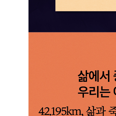
우리를 파괴하는 것은 시간의 범람이다
브레닌의 마지막 불꽃
진화의 제비뽑기에서 실패했을지도 모른다
무너져 가는 세월을 어찌할 것인가
환희는 삶의 메아리를 타고 반복된다
내 삶에 젊음을 복원하는 법
7장 삶도 달리기도 선택의 연속이다
2011년의 달리기, 마이애미, 미국
하프 마라톤과 풀 마라톤의 갈림길
‘데카르트기’에서 ‘흄기’로
‘사르트르기’의 신세계
아무것도 나를 멈추게 할 수 없다
육체적 고통에서조차 자유로워지는 순간
자유의 경계에서 달리기