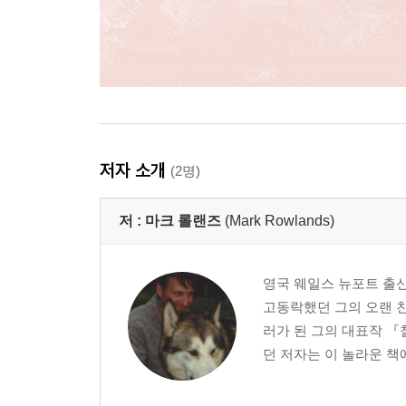
저자 소개
(2명)
저 :
마크 롤랜즈
(Mark Rowlands)
영국 웨일스 뉴포트 출신
고동락했던 그의 오랜 친
러가 된 그의 대표작 『
던 저자는 이 놀라운 책