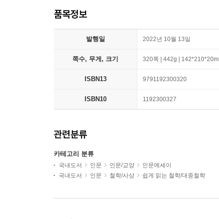
품목정보
발행일
2022년 10월 13일
쪽수, 무게, 크기
320쪽 | 442g | 142*210*20
ISBN13
9791192300320
ISBN10
1192300327
관련분류
카테고리 분류
국내도서
인문
인문/교양
인문에세이
국내도서
인문
철학/사상
쉽게 읽는 철학/대중철학