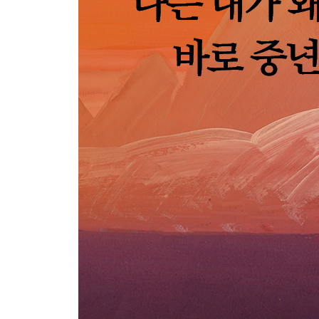
나는 사람이 아니라 개와 달린다
3장 삶도 달리기도 작은 변화가 쌓여 큰 변화가 된
1999년의 달리기, 래스모어 반도, 아일랜드
늑대 브레닌과의 첫 달리기
무리 지어 달리기
큰 엉덩이 영장류의 달려야 할 운명
우리는 달리도록 진화했다
굳이 숨차도록 달려야 하는 이유
4장 삶도 달리기도 놀이가 될 때 가장 가치 있다
2007년의 달리기, 마이애미, 미국
가 버린 시간의 달리기
스프링클러와 아메리칸드림
일을 숭상하고 놀이를 거부하는 나라