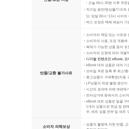
오늘 06시 30분 이후 주문
직수입 음반/영상물/기프트 
단, 당일 00시~13시 사이
박스 포장은 택배 배송이 가
소비자의 책임 있는 사유로 
소비자의 사용, 포장 개봉에 
복제가 가능한 상품 등의 포장을 
소비자의 요청에 따라 개별
디지털 컨텐츠인 eBook, 
eBook 대여 상품은 대여 기
모바일 쿠폰 등록 후 취소/환
반품/교환 불가사유
중고상품이 구매확정(자동 
LP상품의 재생 불량 원인이 기
시간의 경과에 의해 재판매가
전자상거래 등에서의 소비자
eBook 세트 상품은 일괄 
1개의 상품으로 취급 및 판매
우, 세트 상품 전부 및 세트
상품의 불량에 의한 반품, 교
소비자 피해보상