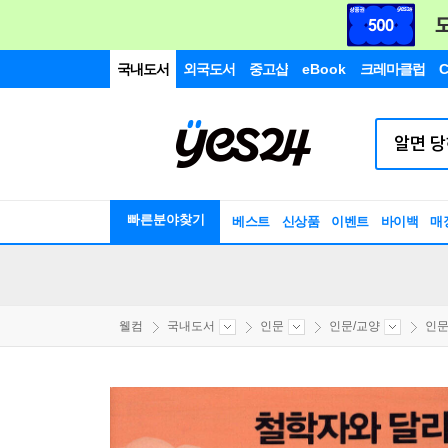
국내도서
외국도서
중고샵
eBook
크레마클럽
C
빠른분야찾기
베스트
신상품
이벤트
바이백
매
웰컴
국내도서
인문
인문/교양
인