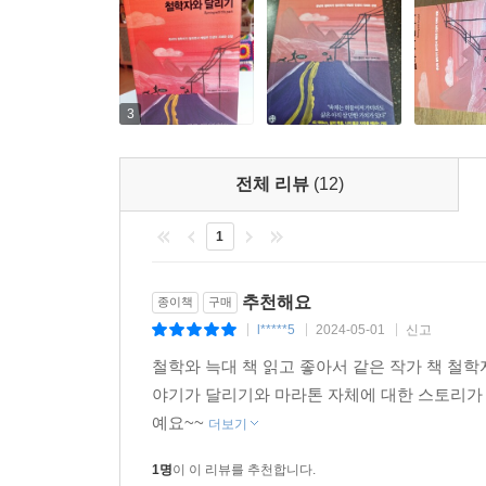
달리기를 통해 느끼는 자유는 그 이유들이 아무리
자유이다. 나이가 들면 삶에서 중요한 것은 우리
순간에 있다는 걸 알게 된다. 즉 결과가 아닌 활동
환희는 그 자체로 가치가 있는 무엇인가를 ‘인식’
3
집중, 혹은 심지어 고통도 환희의 한 형태일 수 있
중년의 철학자에게, 그리고 우리 모두에게 그토록 
전체 리뷰
(12)
달리기는 마치 기억이 날 듯 말 듯 애태우다 사라
1
가치를 느낄 때 찾아오는 가장 확실한 증상이며,
감동적인 책 속에 녹아 있는 죽음, 중년과 삶의 
추천해요
종이책
구매
달리기가 가져다줄 최고의 선물을 만나 보기를 바란
l*****5
2024-05-01
신고
|
|
|
철학와 늑대 책 읽고 좋아서 같은 작가 책 철
야기가 달리기와 마라톤 자체에 대한 스토리가 
예요~~
더보기
1명
이 이 리뷰를 추천합니다.