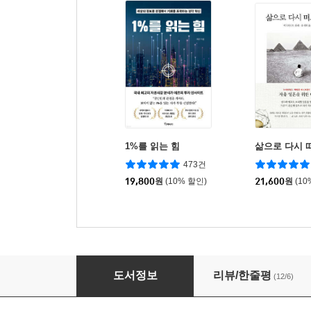
1%를 읽는 힘
삶으로 다시 
473건
19,800
원
(10% 할인)
21,600
원
(10
철학자와 달리기
도서정보
리뷰/한줄평
(12/6)