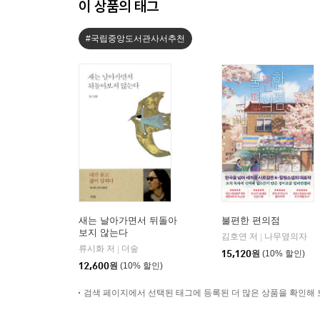
이 상품의 태그
#국립중앙도서관사서추천
새는 날아가면서 뒤돌아
불편한 편의점
보지 않는다
김호연 저
나무옆의자
|
류시화 저
더숲
|
15,120
원
(10% 할인)
12,600
원
(10% 할인)
검색 페이지에서 선택된 태그에 등록된 더 많은 상품을 확인해 