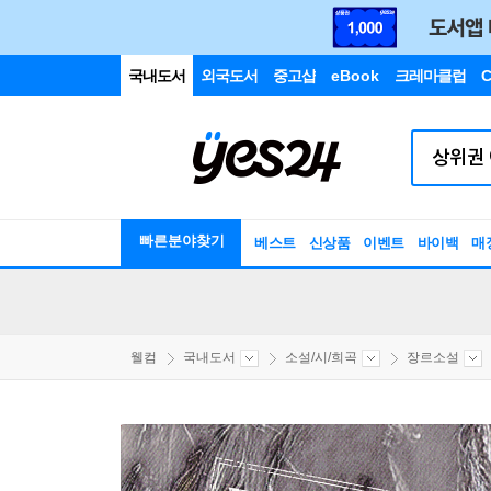
국내도서
외국도서
중고샵
eBook
크레마클럽
C
빠른분야찾기
베스트
신상품
이벤트
바이백
매
웰컴
국내도서
소설/시/희곡
장르소설