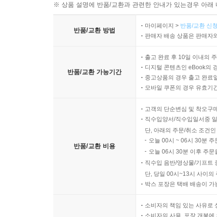
※ 상품 설명에 반품/교환과 관련한 안내가 있는경우 아래 
마이페이지 >
반품/교환 신청
반품/교환 방법
판매자 배송 상품은 판매자와
출고 완료 후 10일 이내의 
디지털 콘텐츠인 eBook의 
반품/교환 가능기간
중고상품의 경우 출고 완료일
모바일 쿠폰의 경우 유효기간(
고객의 단순변심 및 착오구
직수입양서/직수입일서중 일
단, 아래의 주문/취소 조건인
오늘 00시 ~ 06시 30분 
반품/교환 비용
오늘 06시 30분 이후 주문
직수입 음반/영상물/기프트 
단, 당일 00시~13시 사이
박스 포장은 택배 배송이 가
소비자의 책임 있는 사유로 
소비자의 사용, 포장 개봉에 