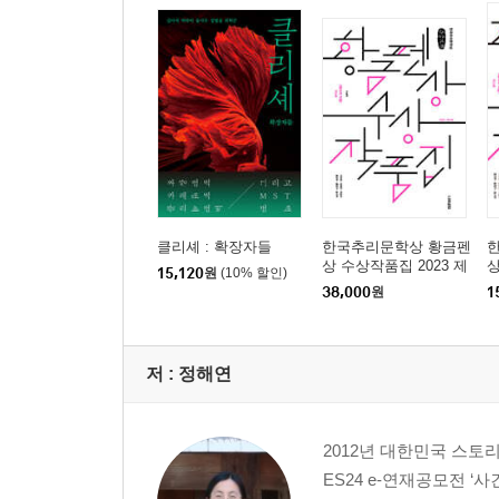
클리셰 : 확장자들
한국추리문학상 황금펜
상 수상작품집 2023 제
상
15,120
원
(10% 할인)
17회 (큰글자책)
1
38,000
원
1
저 :
정해연
2012년 대한민국 스토
ES24 e-연재공모전 ‘