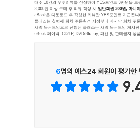
매주 10건의 우수리뷰를 선정하여 YES포인트 3만원을 드
으면(죽을 만큼 과다 출혈일 경우도 마찬가지다. 나는
3,000원 이상 구매 후 리뷰 작성 시
일반회원 300원, 마니아
여섯 편의 소설이 말해주듯이 어쩌면 우리의 삶에서
고, 다시 의식을 찾으면 다른 사람이 내 주인이 되어
eBook은 다운로드 후 작성한 리뷰만 YES포인트 지급됩니
광기 또한 그런 것일지도 모른다. 신기한 건 《미친
고 말도 할 수 있다. 물론 내 안에서만 가능하다. 내
클래스는 첫번째 회차 주문확정 시점부터 마지막 회차 주문
‘미스 마플 클럽’이 그리는 ‘미친 X들’의 이야기를
사락 독서모임으로 진행된 클래스는 사락 독서모임 게시판
--- pp.206~207 「히즈 마이 블러드(He’s my blo
eBook 페이백, CD/LP, DVD/Blu-ray, 패션 및 판매금
“그놈의 팔로워가 문제다.” (서미애, 〈거짓말의 발
내 이름은 김은채가 아니다. 21살도 아니다.
“김은채, 21세, TS로 들어온 중증 외상 환자입니다.”
한강이 내려다보이는 62평 아파트의 거실. ‘레이첼
“GCS는?”
300명이 넘는 사람들이 ‘좋아요’를 눌렀다. ‘댓글
6
명의 예스24 회원이 평가한
“E1, V1, M2. 총 4점 코마 상태입니다.”
누구에게도 말 못 할 비밀이 하나 있다. 그러던
응급실에서 의료진들이 주고받는 말을 듣고서 나는 경
9.
온라인에서의 일상이 중요해진 현대 사회에서 사람들에
학생이다. 졸업을 앞두고 호주 멜버른 대학교로 유학
사회, 심지어 그게 돈이 되는 사회에서는 인터넷 속 
인해 점점 자신을 잃고 미쳐가는 ‘레이첼’, 아니 ‘지
--- pp.245~246 「잠든 사이에 누군가」중에서
“편의점을 나올 무렵 나는 편의점을 절대로 용서할 수
피해자는 24세 남자였다. 이름은 이성빈. 대학 휴
출석하지 않았다. 이상하게 생각한 여자 친구가 