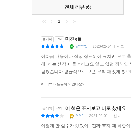
이규영은 면식범의 범행이리라 짐작했다. 하지만, 사
전체 리뷰
(6)
사람도, 범인으로 보이는 사람을 목격했다는 사람
1
포착되었다. 알 수 없는 기시감. ‘어디선가 봤는데
역습과 피 흘리는 다수〉에는 《파괴자들의 밤》에
한국 사회에서 한창 문제가 됐던 은둔 청년의 이
미친x들
종이책
구매
무자비하게 살해하는 ‘괴물’과 그런 ‘괴물’의 탄
m*****5
2026-02-14
신고
|
|
|
겉과 속처럼 말이다.
이따금 내용이나 설정 상관없이 표지만 보고 홀
해, 라는 생각이 들더라고요.알고 있던 정해연
“너 요새 정신없는 거 그놈 때문이지?” (정해연, 〈
펼쳤습니다.평균적으로 보면 무척 재밌게 봤으나,
택배회사에서 일하는 ‘가은’은 이번 달에만 벌써 여
이 리뷰가 도움이 되었나요?
김민석 때문이었다. 사귄 기간은 불과 3개월 남짓
걸어오는 것은 물론이고 매일같이 집으로 찾아왔다.
했다. 본가와도 거리가 멀고, 전혀 접점이 없는 지
이 책은 표지보고 바로 샀네요
종이책
구매
이름도 없이 회사 사무실로 꽃배달이 왔다. 그것
l****2
2024-08-01
신고
|
|
|
하지만, 직장 내 괴롭힘이 중요한 지분으로 들어 
어떻게 안 살수가 있겠어...진짜 표지 제 취
우리는 ‘가은’의 직장 동료들에게서 볼 수 있다. 