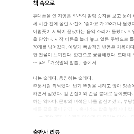
책 속으로
휴대폰을 연 지영은 SNS의 알림 숫자를 보고 눈이
세 시간 전에 올린 사진에 ‘좋아요’가 253개나 달
어렴풋이 세탁이 끝났다는 음악 소리가 들렸다. 지
을 닫았다. 시작 버튼을 눌러 놓고 얼른 주방으로 돌
70개를 넘어갔다. 이렇게 폭발적인 반응은 처음이다
한 전율이 느껴진다. 한편으로 궁금해졌다. 도대체 
--- p.9 「거짓말의 발톱」중에서
나는 술래다. 응징하는 술래다.
주문처럼 되뇌었다. 변기 뚜껑을 내리고 앉아 양손
하면서 살았다. 칼 손잡이와 손을 붕대로 동여맸다. 
하는 약자다. 문밖의 녀석은 나를 업신여겼고, 부당
매듭 끝을 물어 당겼다. 혹시라도 칼을 놓치거나 칼
--- pp.206~207 「술래의 역습과 피 흘리는 다수
출판사 리뷰
“정말 죄송해요.”