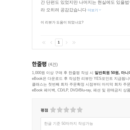
간 단편도 있었지만 나머지는 현실에도 있을법
보낸 걸까?
라 오히려 공감갔습니다
더보기
“좆됐다. 이것은 좆된 상황이 분명했다.” (홍선주, 〈C
이 리뷰가 도움이 되었나요?
경찰공무원 시험을 준비 중이던 ‘진주’는 PD로 일
1
출연을 못 하게 된 여성 출연자 피아니스트 J의
3명이다. 남자는 A, B, C로, 여자는 H, J, K
성향이 은근히 드러나는 사업가 남자 C, 그리고 전
한줄평
(4건)
‘진주’가 연기 중인 ‘J’까지. 그런데 놀랍게도 자
1,000원 이상 구매 후 한줄평 작성 시
일반회원 50원, 마니
그리고 놀라운 일은 거기서 그치지 않는다. 다음 날
eBook은 다운로드 후 작성한 리뷰만 YES포인트 지급됩니
죽었어요!” 그리고 경찰공무원을 준비 중이라는 이유만
클래스는 첫번째 회차 주문확정 시점부터 마지막 회차 주문
가장 뜨거운 콘텐츠인 연애 버라이어티 프로그램의
eBook 페이백, CD/LP, DVD/Blu-ray, 패션 및 판매금
공간에서 애증이 뒤엉켜 빚어낸 살인 사건. A를 죽인
평점
“제발… 절 인간으로 만들어 주세요.” (이은영, 〈히즈 
한글 기준 50자까지 작성가능
‘나’는 피다. 의학적으론 혈액. 동물이라면 대부분 