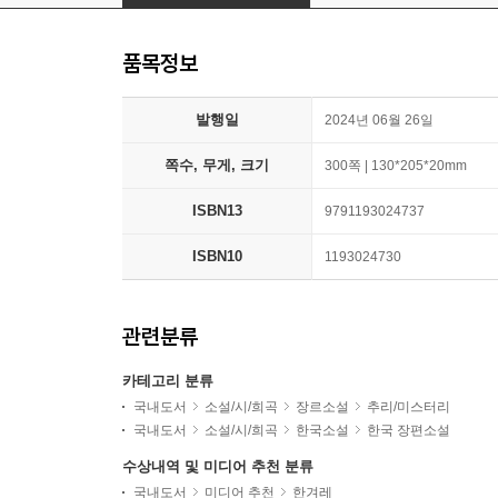
품목정보
발행일
2024년 06월 26일
쪽수, 무게, 크기
300쪽 | 130*205*20mm
ISBN13
9791193024737
ISBN10
1193024730
관련분류
카테고리 분류
국내도서
소설/시/희곡
장르소설
추리/미스터리
국내도서
소설/시/희곡
한국소설
한국 장편소설
수상내역 및 미디어 추천 분류
국내도서
미디어 추천
한겨레