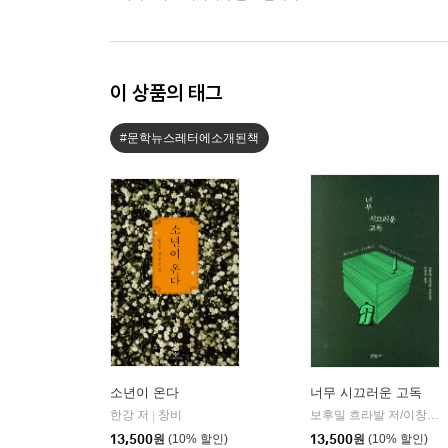
이 상품의 태그
#문학뉴스레터에소개된책
소년이 온다
너무 시끄러운 고독
한강 저
창비
보후밀 흐라발 저/이창실 역
|
13,500
원
(10% 할인)
13,500
원
(10% 할인)