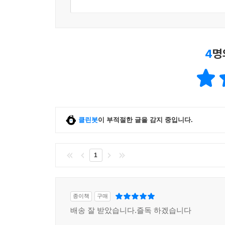
의식을 찾으면 다른 사람이 주인이 되어 있었다. 인
안에서만. 심지어 ‘나’는 순식간에 주인을 죽일 수도
‘그 애’, 바로 ‘희서’ 때문이다. ‘제발… 절 인간으
인간이 되었을까? 바짝 굳은 핏물 괴물이 되고 만 건
4
명
무드의 소설이다. 러시아의 고딕 환상 소설처럼, 특별
이런 것도 사랑이라고 말할 수 있다면 말이다. 아니
“조금 있으면 저는 살인자가 됩니다.” (한새마, 〈
클린봇
이 부적절한 글을 감지 중입니다.
‘나’는 코마 상태로 응급실에 실려온다. ‘나’는
‘김나연’이라고 외친다. 물론, 입 밖으로 어떤 소리도
‘나’의 말이 맞는다면 ‘나’는 ‘김나연’이다. 호
1
공부방을 운영하는 건실한 20대 청년. 그때 문이
들어와 보호자인 ‘나’의 엄마를 몰아붙인다…. 〈잠
끈을 놓을 수 없게 만든다. 꼼짝도 못 한 채 몸
종이책
구매
드러나면서 전혀 다른 방향으로 향하게 된다. ‘나’
배송 잘 받았습니다.즐독 하겠습니다
애처롭게만 보이는 이유는 무엇일까?