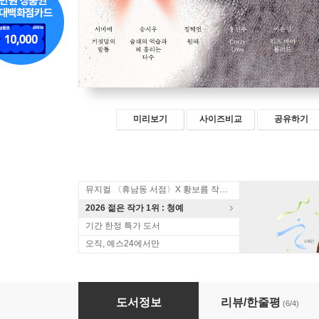
미리보기
사이즈비교
공유하기
뮤지컬 〈휴남동 서점〉X 황보름 작가 북토크
2026 젊은 작가 1위 : 청예
기간 한정 특가 도서
오직, 예스24에서만
미친 X들
도서정보
리뷰/한줄평
(6/4)