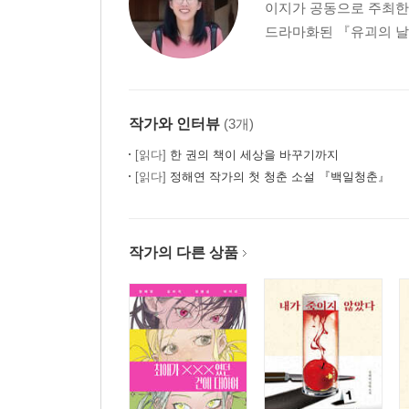
이지가 공동으로 주최한
드라마화된 『유괴의 날』
작가와 인터뷰
(3개)
[읽다]
한 권의 책이 세상을 바꾸기까지
[읽다]
정해연 작가의 첫 청춘 소설 『백일청춘』
작가의 다른 상품