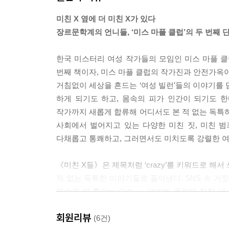
“정말 언니 아니었으면 가은 씨 큰일 날 뻔한 거 알지
미친 X 옆에 더 미친 X가 있다
예련의 말에 가은은 아랫입술을 다시 한번 꾹 깨물었
장르문학계의 언니들, ‘미스 마플 클럽’의 두 번째 
못 뽑아 영업소장들에게 정산을 잘못해 준 일도 있었
“괜찮다니까.”
한국 미스터리 여성 작가들의 모임인 미스 마플 클럽
수옥이 잔뜩 오그라든 가은의 어깨를 부드럽게 두드
번째 책이자, 미스 마플 클럽의 작가진과 안전가옥이
“너 요새 정신없는 거 그놈 때문이지?”
거침없이 세상을 흔드는 ‘여성 빌런’들의 이야기를 담
그 말을 듣자 가은의 머리에 그놈 얼굴이 떠올랐다. 
하게 되기도 하고, 몸속의 피가 인간이 되기도 한
--- pp.111~112 「원해」중에서
작가까지 새롭게 합류해 어디서도 본 적 없는 독특하
사회에서 벌어지고 있는 다양한 미친 짓, 미친 범
좆됐다. 이것은 좆된 상황이 분명했다.
다채롭고 통쾌하고, 그러면서도 미치도록 강렬한 여섯 
내 몸에 달려 있지도 않은 그것에 비유하는 게 적
승낙한 게 잘못이었다. 처음 제안을 받았을 때, 아
《미친 X들》은 제목처럼 ‘crazy’를 키워드로 해서
지경이던 나는 지글거리며 익어 가는 육우의 황홀한 
적 없는 독특한 이야기들로 풀어낸다. SNS 속 거
--- p.155 「Crazy Love」중에서
역습과 피 흘리는 다수〉, 데이트 폭력에 직장 
사건을 다룬 〈Crazy Love〉, ‘피 인간’을 탄생시
내가 가장 슬플 때는 아무것도 하지 못하고 기약 없는
회원리뷰
사이에 누군가〉까지. 《미친 X들》은 제목처럼 정
(6건)
의학적으론 혈액이라 불리고 동물이라면 대부분 가지고