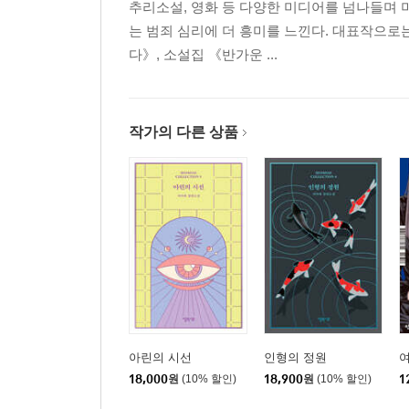
추리소설, 영화 등 다양한 미디어를 넘나들며 
는 범죄 심리에 더 흥미를 느낀다. 대표작으로
다》, 소설집 《반가운 ...
작가의 다른 상품
아린의 시선
인형의 정원
여
18,000
원
(10% 할인)
18,900
원
(10% 할인)
1