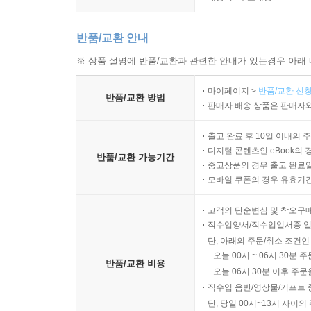
반품/교환 안내
※ 상품 설명에 반품/교환과 관련한 안내가 있는경우 아래 
마이페이지 >
반품/교환 신청
반품/교환 방법
판매자 배송 상품은 판매자와
출고 완료 후 10일 이내의 
디지털 콘텐츠인 eBook의 
반품/교환 가능기간
중고상품의 경우 출고 완료일
모바일 쿠폰의 경우 유효기간(
고객의 단순변심 및 착오구
직수입양서/직수입일서중 일
단, 아래의 주문/취소 조건인
오늘 00시 ~ 06시 30분 
반품/교환 비용
오늘 06시 30분 이후 주문
직수입 음반/영상물/기프트 
단, 당일 00시~13시 사이