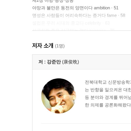
제2장 야망·명성·성공
야망과 불만은 동전의 양면이다 ambition · 51
명성은 사람들이 어리숙하다는 증거다 fame · 58
셀럽은 우리 시대의 종교다 celebrity · 63
성공처럼 좋은 살균제는 없다 success · 70
이전보다 더 낫게 실패하라 fail · 77
저자 소개
(1명)
제3장 사랑·결혼·죽음
완벽한 사랑에 대한 환상은 불행을 가져온다 love · 
저 :
강준만
(康俊晩)
결혼이 불평등을 키운다 marry · 93
사랑을 두려워하면 거의 죽은 상태다 dead · 99
전북대학교 신문방송학과
가을은 떨어지는 계절이다 fall · 104
는 반향을 일으켜온 대한
당신은 나의 세계예요 world · 109
등 분야와 경계를 뛰어
한 의제를 공론화해왔다.
제4장 두려움·배신·책임
사랑보다는 두려움의 대상이 되는 게 안전하다 fear ·
배신의 상처는 동물과 자연을 사랑하게 만든다 betray 
왜 “사람 좋으면 꼴찌”라고 하는가? nice · 128