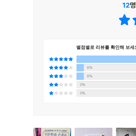
12
명
이어지는 상황’을 뜻한다. a whirlwind romance는
whirlwind visit는 ‘황급한 방문’을 뜻한다.
역사란 죽은 자를 이용해 벌이는 장난인가?
이오니아어에 기원을 둔 그리스어인 historie(역사
별점별로 리뷰를 확인해 보세
오늘날 자연을 탐구한다고 하는 natural hi
디오니시우스는 “역사는 사례를 통해 배우는 철학이
모은 것에 지나지 않는다”고 말했다. 한편 독일
8%
존재했던 모든 사회의 역사는 계급투쟁의 역사다”고
8%
카를 마르크스는 이런 말도 남겼다. “인간은 자
0%
아니라 과거로부터 직접 발견되고 주어지며 이전된
0%
에서 “산이 보는 각도에 따라 다른 모습으로 보인다
말할 수는 없다. 해석이 역사적 사실을 구성하는 
아무런 차별성도 없고 역사적 사실은 원칙적으로 객관