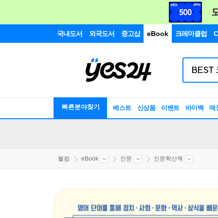
국내도서
외국도서
중고샵
eBook
크레마클럽
C
빠른분야찾기
베스트
신상품
이벤트
바이백
매
웰컴
eBook
인문
인문학산책