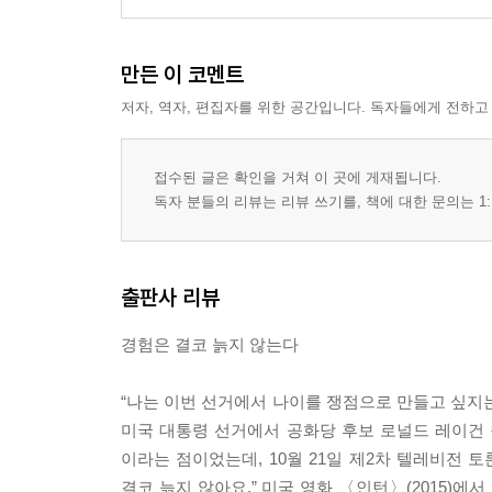
제7장 행복·인생·법
누가 행복을 정의할 수 있는가? happiness · 209
만든 이 코멘트
우리 인생은 커다란 모자이크와 같다 life · 215
사람 사는 게 다 그런 겁니다 way · 221
저자, 역자, 편집자를 위한 공간입니다. 독자들에게 전하고
법은 거미줄과 같다 law · 226
책은 도끼가 아니다 book · 232
접수된 글은 확인을 거쳐 이 곳에 게재됩니다.
독자 분들의 리뷰는 리뷰 쓰기를, 책에 대한 문의는 1:
주 · 238
출판사 리뷰
경험은 결코 늙지 않는다
“나는 이번 선거에서 나이를 쟁점으로 만들고 싶지는 
미국 대통령 선거에서 공화당 후보 로널드 레이건 참
이라는 점이었는데, 10월 21일 제2차 텔레비전 
결코 늙지 않아요.” 미국 영화 〈인턴〉(2015)에