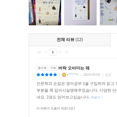
전체 리뷰
(12)
1
버락 오바마는 왜
종이책
구매
s*******i
2024-03-03
신고
|
|
|
인문학과 손잡은 영어공부 1을 구입하여 읽고 
부분을 콕 집어서설명해주었습니다. 다양한 단
네요. 2권도 읽어보고싶습니다.
더보기
이 리뷰가 도움이 되었나요?