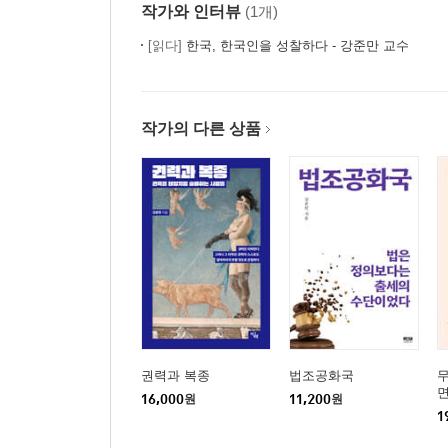
작가와 인터뷰
(1개)
‘미안하다’가 가장 하기 힘든 말인 것 같아요 sorry · 
메아 쿨파, 메아 쿨파, 메아 막시마 쿨파! blame · 13
[읽다]
한국, 한국인을 성찰하다 - 강준만 교수
제5장 기억·위험·꿈
나는 코끼리의 기억력을 가지고 있다 memory · 145
작가의 다른 상품
위험에 대한 미국과 유럽의 시각 차이 risk · 152
단순함은 복잡함보다 더 어렵다 simple · 158
함께 꾸는 꿈은 현실이 될 수 있다 dream · 164
방향을 결정하는 건 바람이 아니라 돛이다 wind · 17
제6장 계급·역사·돈
인류 역사는 계급투쟁의 역사인가? class · 177
역사란 죽은 자를 이용해 벌이는 장난인가? history ·
돈이 없는 게 만악의 근원이다 money · 188
권력과 복종
법조공화국
고독은 부자의 영원한 고민이다 rich · 194
16,000
원
11,200
원
“어려서 고생은 사서도 한다”는 말은 헛소리다 adversit
1