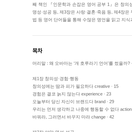
째 책인 『인문학과 손잡은 영어 공부 1』은 창의성
명성·성공 등, 제3장은 사랑·결혼·죽음 등, 제4장은 
법 등 영어 단어들을 통해 수많은 명언을 읽고 지식
목차
머리말 : 왜 오바마는 ‘개 호루라기 언어’를 썼을까? ·
제1장 창의성·경험·행동
창의성에는 땀과 피가 필요하다 creative · 15
경험은 결코 늙지 않는다 experience · 23
오늘부터 당신 자신이 브랜드다 brand · 29
우리는 먼저 생각하고 나중에 행동할 수 없다 action ·
바꿔라, 그러면서 바꾸지 마라 change · 42