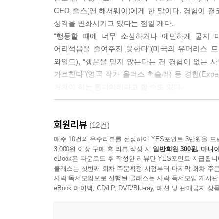
CEO 줄스(앤 해서웨이)에게 한 말이다. 경험이 
성격을 변화시키고 있다는 점일 게다.
“행동할 때에 너무 소심하거나 예민하게 굴지 마
어리석음을 줄여주진 못한다”(미국의 유머리스 트 
와일드), “행운을 믿지 않는다는 건 경험이 없는 
가르친다”(영국 작가 올더스 헉슬리) 등 경험(Ex
거쳐야 하는 통과의례라고 할 수도 있다.
방향을 결정하는 건 바람이 아니라 돛이다
회원리뷰
(12건)
“어느 방향으로 가느냐를 결정하는 것은 바람의 방향
매주 10건의 우수리뷰를 선정하여 YES포인트 3만원을 드
3,000원 이상 구매 후 리뷰 작성 시
일반회원 300원, 마니아
수는 없지만 돛을 움직여 목적지에 도달할 수 있다”
eBook은 다운로드 후 작성한 리뷰만 YES포인트 지급됩니
바람에 편승하는 게 아니라 바람을 거슬러 이륙한다
클래스는 첫번째 회차 주문확정 시점부터 마지막 회차 주문
모른다면 바람이 무슨 소용이겠는가?”고 말했다. 우리
사락 독서모임으로 진행된 클래스는 사락 독서모임 게시판
second wind는 운동하는 중에 고통이 줄어들
eBook 페이백, CD/LP, DVD/Blu-ray, 패션 및 판매금
고비를 넘기면 달리기가 쉬워지는 순간(second 
번째 바람을 맞을 때까지 달리지 않는다”고 하면서 한