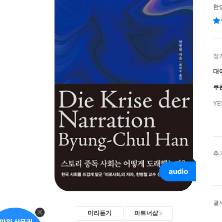
한
정
대
쿠
Y
추
결
미리듣기
파트너샵