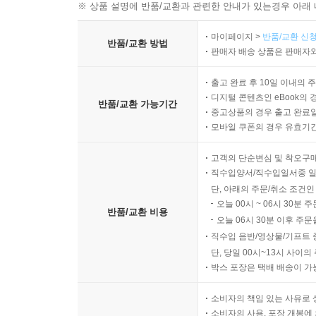
※ 상품 설명에 반품/교환과 관련한 안내가 있는경우 아래 
마이페이지 >
반품/교환 신청
반품/교환 방법
판매자 배송 상품은 판매자와
출고 완료 후 10일 이내의 
디지털 콘텐츠인 eBook의 
반품/교환 가능기간
중고상품의 경우 출고 완료일
모바일 쿠폰의 경우 유효기간(
고객의 단순변심 및 착오구
직수입양서/직수입일서중 일
단, 아래의 주문/취소 조건인
오늘 00시 ~ 06시 30분 
반품/교환 비용
오늘 06시 30분 이후 주문
직수입 음반/영상물/기프트 
단, 당일 00시~13시 사이
박스 포장은 택배 배송이 가
소비자의 책임 있는 사유로 
소비자의 사용, 포장 개봉에 