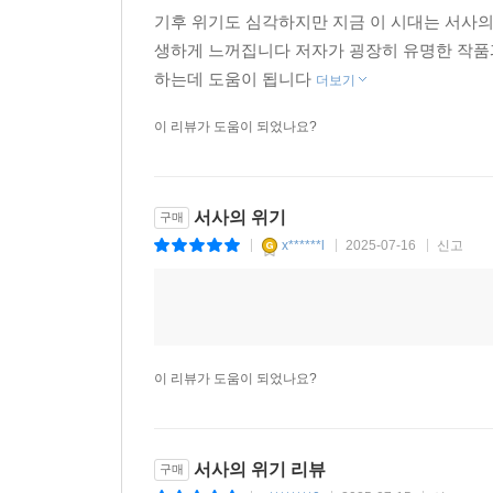
삶의 의미를 찾아줄 것이다”
기후 위기도 심각하지만 지금 이 시대는 서사의
생하게 느꺼집니다 저자가 굉장히 유명한 작품
어떻게 하면 서사의 위기를 극복할 수 있을까. 한
하는데 도움이 됩니다
더보기
모모는 상대방의 말을 사려 깊게 들어줌으로써 
이 리뷰가 도움이 되었나요?
심지어 사랑받는다는 느낌까지 받게 한다. 오로지 
이렇게 회복된 서사는 아픔을 치유한다. 한병철은
서사의 위기
구매
의사에게 증상을 이야기하는 데서 치유가 시작”되며(
x******l
2025-07-16
신고
|
|
|
아렌트). 안타깝게도 현대인에게는 이야기를 경청
세계는, 길고 느리게 펼쳐지는 서사의 시간을 기다
서사 없는 삶에 행복은 없다. 오늘은 그저 어제에 
누구도 이런 삶을 원하지 않는다. 현재 우리가 어
이 리뷰가 도움이 되었나요?
싶다면 이 책을 만나보자. 삶의 위기를 기회로 바꾸
“삶은 이야기다. 서사적 동물인 인간은 새로운 
서사의 위기 리뷰
구매
있다. 세상을 변화시키는 모든 행위는 이야기를 전제