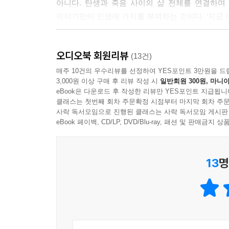
아니다. 탄생과 죽음 사이의 삶 전체를 연결하며
이야기만이 인생에 가치를 부여하는 것이다. ‘지금 
‘서사의 위기’는 한국 사회뿐만 아니라 전 세계적으
오디오북 회원리뷰
완벽한 책”, “우리 시대의 재앙을 파악하는 동시에
(13건)
해준다”라고 극찬하며 시대를 꿰뚫는 한병철 철학의
매주 10건의 우수리뷰를 선정하여 YES포인트 3만원을 드
3,000원 이상 구매 후 리뷰 작성 시
일반회원 300원, 마니아
eBook은 다운로드 후 작성한 리뷰만 YES포인트 지급됩니
『서사의 위기』에서 한병철은 철학자 발터 벤야민,
클래스는 첫번째 회차 주문확정 시점부터 마지막 회차 주문
미하엘 엔데까지 다채롭게 인용하며 서사의 의미
사락 독서모임으로 진행된 클래스는 사락 독서모임 게시판
방법이라고 강조한다. 남들 다 하는 대로 공허하게
eBook 페이백, CD/LP, DVD/Blu-ray, 패션 및 판매금
특유의 깊고 명료한 철학적 사유는, 인생의 의미를
13
명
“스토리텔링이 아니라 스토리셀링이다!”
소비자로 전락해 버린 인간 존재를 사유하다
“스토리텔링은 최근 매우 인기다. 인기가 너무 많으
귀환이 결코 아니다. 오히려 이야기를 도구화하
변화시킨다.”