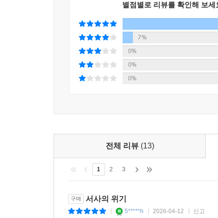
별점별로 리뷰를 확인해 보세
_『서사의 위기』 133쪽
자본주의 사회에서 스토리에 중독된 현대인은 삶
7%
스토리를 부여해 우리가 ‘상품’을 구매하도록 자극하기
0%
붙인다.
0%
0%
문제는 이것으로 끝나지 않는다. 저자는 현대인
스토리텔링하도록 조종당하고 있다고 짚어낸다.
스마트폰으로 사진을 찍어 SNS에 올리며 자기 자
언제든 소비되고 사라져도 상관없는 정보로 한없이 
전체 리뷰
(13)
의미 없이 이슈에서 이슈로 이동하며 업데이트 
정보로 그저 나열되기 때문이다. 다른 사람과 이
1
2
3
대신 커뮤니티를 이루는 데 그친다. 자기만의 역사
서사의 위기
구매
깊은 허무를 치유하는 유일한 힘
5*****h
2026-04-12
신고
|
|
|
“정보의 나열을 뛰어넘는 진실한 이야기만이