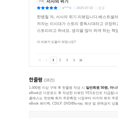
서사의 위기
구매
훌륭하게 발전시킨 그의 철학이 놀랍다.
e****o
2025-07-02
신고
_스페인 아마존 독자 Ni***** ********
|
|
|
한병철 저, 서사의 위기 리뷰입니다.베스트셀
현재 우리 삶의 일부여서 못 보던 문제들을 예리하게
저자는 이시대가 스토리 중독시대라고 규정하고
_독일 아마존 독자 Dr***
스토리라고 하네요. 생각을 많이 하게 하는 책
이 리뷰가 도움이 되었나요?
1
2
3
한줄평
(18건)
1,000원 이상 구매 후 한줄평 작성 시
일반회원 50원, 마니
eBook은 다운로드 후 작성한 리뷰만 YES포인트 지급됩니
클래스는 첫번째 회차 주문확정 시점부터 마지막 회차 주문
eBook 페이백, CD/LP, DVD/Blu-ray, 패션 및 판매금