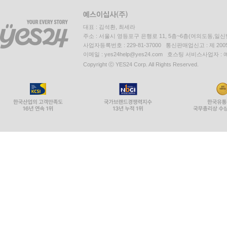
대표 : 김석환, 최세라
주소 : 서울시 영등포구 은행로 11, 5층~6층(여의도동,일신
사업자등록번호 : 229-81-37000 통신판매업신고 : 제 200
이메일 : yes24help@yes24.com 호스팅 서비스사업자 :
Copyright ⓒ YES24 Corp. All Rights Reserved.