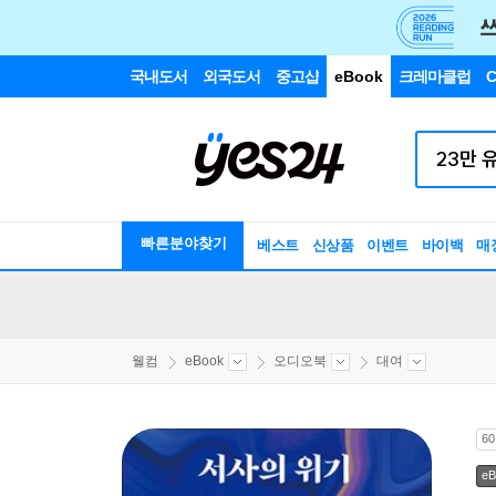
국내도서
외국도서
중고샵
eBook
크레마클럽
C
빠른분야찾기
베스트
신상품
이벤트
바이백
매
웰컴
eBook
오디오북
대여
6
eB