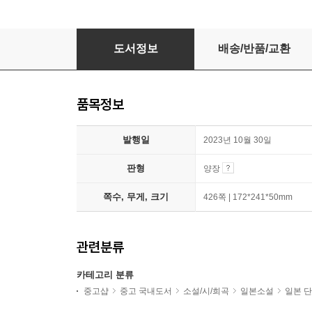
무라카미 하루키 단편 만화선 세트
도서정보
배송/반품/교환
품목정보
발행일
2023년 10월 30일
판형
양장
쪽수, 무게, 크기
426쪽 | 172*241*50mm
관련분류
카테고리 분류
중고샵
중고 국내도서
소설/시/희곡
일본소설
일본 