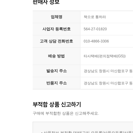
“남편이 사라졌어요. 연기처럼.
판매자 정보
책들에서 찾을 수 있지 않을까 합니다.
24층과 26층 사이 계단에서 흔적도 없이 자취를 감
- 양윤옥 (번역가)
업체명
책으로 통하라
주인공은 ‘특정한 방식으로 사라지는 사람들’을 
평범한 것 같으면서도 평범하지 않고, 평범하지
사업자 등록번호
564-27-01820
것이다. 같은 아파트에 사는 시어머니를 잠시 뵈
하루키가 썼을 때. 박력 넘치는 만화로 다시 태어난
직감하고 조사에 나선다.
- 권영주 (번역가)
고객 상담 전화번호
010-4866-3306
『일곱 번째 남자』
배송 방법
타사택배(편의점택배(GS))
“확실했습니다.
발송지 주소
경상남도 창원시 마산합포구 동성
그 파도는 생명을 지니고 있었습니다.”
반품지 주소
경상남도 창원시 마산합포구 동성
괴담회에 모인 사람들. 일곱 번째 남자가 자신의 이
K는 유약하고 말이 어눌하지만 그림에는 빼어난 재능
부적합 상품 신고하기
바다를 보려고 남자와 K는 함께 해변으로 나간다.
구매에 부적합한 상품은 신고해주세요.
『잠』
상품정보 부정확 (카테고리 오등록/상품오등록/상품