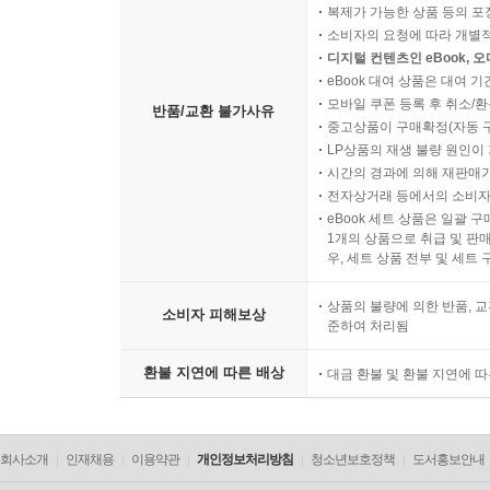
복제가 가능한 상품 등의 포장을 
소비자의 요청에 따라 개별
디지털 컨텐츠인 eBook, 
eBook 대여 상품은 대여 기
모바일 쿠폰 등록 후 취소/환
반품/교환 불가사유
중고상품이 구매확정(자동 
LP상품의 재생 불량 원인이 기
시간의 경과에 의해 재판매가
전자상거래 등에서의 소비자
eBook 세트 상품은 일괄 
1개의 상품으로 취급 및 판매
우, 세트 상품 전부 및 세트
상품의 불량에 의한 반품, 교
소비자 피해보상
준하여 처리됨
환불 지연에 따른 배상
대금 환불 및 환불 지연에 
회사소개
인재채용
이용약관
개인정보처리방침
청소년보호정책
도서홍보안내