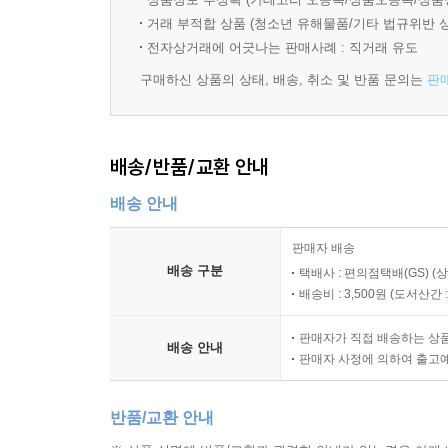
“나는 그때 기분 나쁜 꿈을 꾸고 있었다.
거래 부적합 상품 (청소년 유해물품/기타 법규위반 
무척 어둡고 미끄덩거리는 꿈이었다.”
전자상거래에 어긋나는 판매사례 : 직거래 유도
구매하신 상품의 상태, 배송, 취소 및 반품 문의는
판
가정주부로 일하는 주인공은 잠을 자지 못한다. 벌
초등학생 아들이 자는 동안, 주인공은 술을 마시
피곤하지도 않고 몸에 무리가 가지도 않는다. 오히
배송/반품/교환 안내
『타일랜드』
배송 안내
판매자 배송
“자야겠다. 아무튼 자야겠다.
배송 구분
택배사 : 편의점택배(GS) (
그리고 꿈이 찾아오기를 기다리는 것이다.”
배송비 : 3,500원 (
도서산간 : 
의사인 사쓰키는 갑상샘 학회에 참석하고자 방콕의 
판매자가 직접 배송하는 상
배송 안내
휴양하기로 한다. 운전기사 니밋은 휴양하기 좋은
판매자 사정에 의하여 출고
태어나지 못한 아이와 30년을 미워한 남자에 대한 
반품/교환 안내