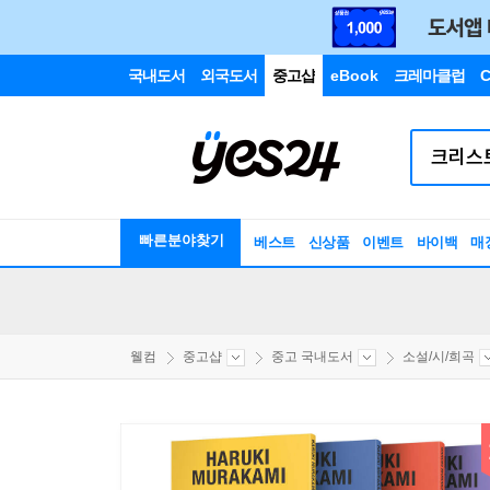
국내도서
외국도서
중고샵
eBook
크레마클럽
C
빠른분야찾기
베스트
신상품
이벤트
바이백
매
웰컴
중고샵
중고 국내도서
소설/시/희곡