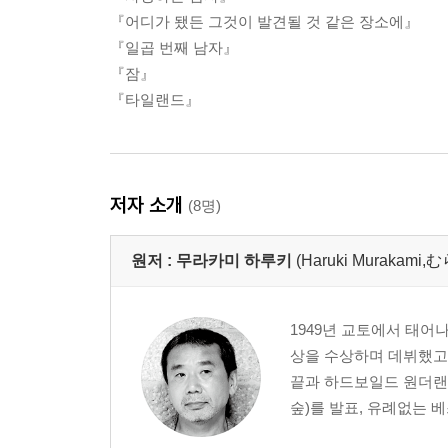
『어디가 됐든 그것이 발견될 것 같은 장소에』
『일곱 번째 남자』
『잠』
『타일랜드』
저자 소개
(8명)
원저 :
무라카미 하루키
(Haruki Muraka
1949년 교토에서 태어
상을 수상하며 데뷔했고,
끝과 하드보일드 원더랜
숲)를 발표, 유례없는 