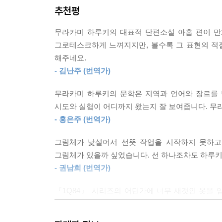
하지만 딱 한 가지니까 신중하게 생각해야 해.”
추천평
‘믿고 읽는’ 하루키 번역가들의 총집합
번역가 5인이 오롯이 살려낸 문장의 맛
스무 살 생일을 맞은 주인공은 여느 때처럼 이탈
무라카미 하루키의 대표적 단편소설 아홉 편이 만
매니저가 복통으로 병원에 실려가고, 주인공에게 부
그로테스크하게 느껴지지만, 볼수록 그 표현의 적
하루키 소설은 늘 베테랑 번역가의 손을 거쳐 국
주인공은 식사를 가져가 사장을 처음으로 만난다. 사
해주네요.
번역가 다섯 명이 작업했다. 번역가로서의 공력과 ‘
- 김난주 (번역가)
『사랑하는 잠자』
무라카미 하루키의 문학은 지역과 언어와 장르를 
“잠에서 깨어났을 때 그는 침대에 누운 채
시도와 실험이 어디까지 왔는지 잘 보여줍니다. 무
그레고르 잠자로 변신했다는 것을 알았다.”
- 홍은주 (번역가)
그림체가 낯설어서 선뜻 작업을 시작하지 못하고
프란츠 카프카의 『변신』에서는 그레고르 잠자가
그림체가 있을까 싶었습니다. 선 하나조차도 하루
깨어난다. 그레고르 잠자는 왜인지 텅 빈 집에서 
- 권남희 (번역가)
대화하기 시작한다.
『1Q84』 시리즈의 어딘가에 너무 새것인 옷을
『어디가 됐든 그것이 발견될 것 같은 장소에』
나옵니다. PMGL의 그림을 보면서 그 대목이 
진지하고 싶지 않고, 휩쓸리고 싶지 않고, 그러면서