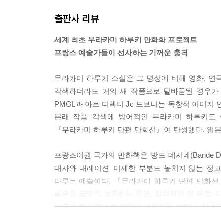
출판사 리뷰
도쿄 신용금고의 융자관리과 계장, 가타기리 씨. 어
뒤 믿기 힘든 이야기를 시작한다. 사흘 뒤 도쿄에
세계 최초 무라카미 하루키 만화화 프로젝트
한다. 개구리 군은 가타기리 씨가 함께 싸워야 ‘지렁
프랑스 예술가들이 선사하는 기꺼운 충격
『셰에라자드』
무라카미 하루키 소설은 그 명성에 비해 영화, 연
각색하더라도 거의 새 작품으로 탈바꿈된 경우가
“그녀는 흥미롭고 신비한 얘기를
PMGL과 아트 디렉터 Jc 드브니는 독창적 이미지
한 가지씩 들려주었다.”
본래 작품 각색에 방어적인 무라카미 하루키도 
『무라카미 하루키 단편 만화선』이 탄생했다. 일본
‘하우스’에 갇혀 지내는 주인공 하바라. 그가 왜 
찾아와 음식과 옷, 읽을 책과 기타 필요한 것을 
프랑스어권 국가의 만화책은 ‘방드 데시네(Bande D
대한 기억, 학창 시절 어느 남자아이를 좋아해 그의
대사와 내레이션, 미세한 부분도 놓치지 않는 정
다루는 예술이다. 『무라카미 하루키 단편 만화선
『버스데이 걸』
특유의 글맛을 보존하는 한편, 창의적인 컷 분할,
다르게 해 단편소설 각각의 분위기를 살렸다. 작품마
“나는 자네의 소원을 들어주고 싶네.