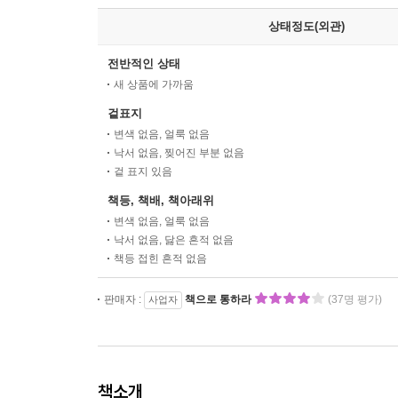
상태정도(외관)
전반적인 상태
새 상품에 가까움
겉표지
변색 없음, 얼룩 없음
낙서 없음, 찢어진 부분 없음
겉 표지 있음
책등, 책배, 책아래위
변색 없음, 얼룩 없음
낙서 없음, 닳은 흔적 없음
책등 접힌 흔적 없음
판매자 :
책으로 통하라
(37명 평가)
사업자
책소개