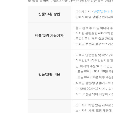
※ 상품 설명에 반품/교환과 관련한 안내가 있는경우 아래 
마이페이지 >
반품/교환 신청
반품/교환 방법
판매자 배송 상품은 판매자와
출고 완료 후 10일 이내의 
디지털 콘텐츠인 eBook의 
반품/교환 가능기간
중고상품의 경우 출고 완료일
모바일 쿠폰의 경우 유효기간(
고객의 단순변심 및 착오구
직수입양서/직수입일서중 일
단, 아래의 주문/취소 조건인
오늘 00시 ~ 06시 30분 
반품/교환 비용
오늘 06시 30분 이후 주문
직수입 음반/영상물/기프트 
단, 당일 00시~13시 사이
박스 포장은 택배 배송이 가
소비자의 책임 있는 사유로 
소비자의 사용, 포장 개봉에 