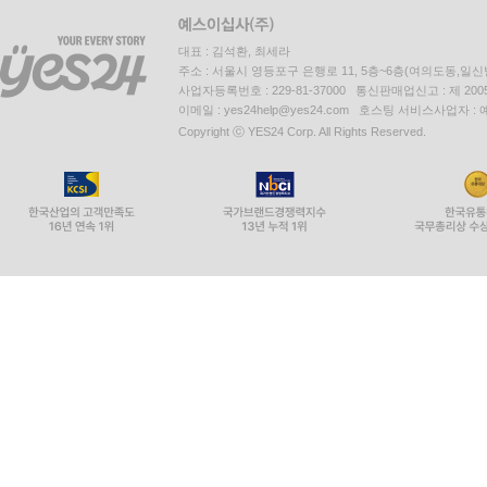
대표 : 김석환, 최세라
주소 : 서울시 영등포구 은행로 11, 5층~6층(여의도동,일신
사업자등록번호 : 229-81-37000 통신판매업신고 : 제 200
이메일 : yes24help@yes24.com 호스팅 서비스사업자 :
Copyright ⓒ YES24 Corp. All Rights Reserved.