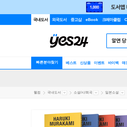
국내도서
외국도서
중고샵
eBook
크레마클럽
C
빠른분야찾기
베스트
신상품
이벤트
바이백
매
웰컴
국내도서
소설/시/희곡
일본소설