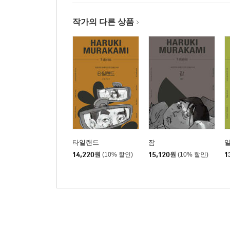
작가의 다른 상품
타일랜드
잠
일
14,220
원
(10% 할인)
15,120
원
(10% 할인)
1