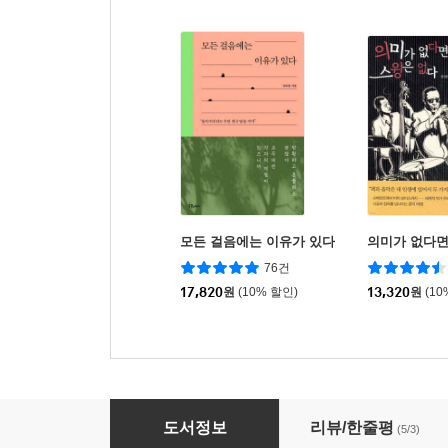
모든 걸음에는 이유가 있다
의미가 없다면
76건
17,820
원
(10% 할인)
13,320
원
(10
무라카미 하루키 단편 만화선 세트
도서정보
리뷰/한줄평
(5/3)