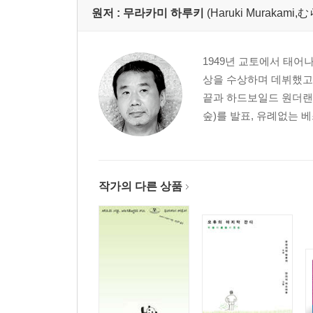
원저 :
무라카미 하루키
(Haruki Muraka
1949년 교토에서 태어
상을 수상하며 데뷔했고,
끝과 하드보일드 원더랜
숲)를 발표, 유례없는 
작가의 다른 상품