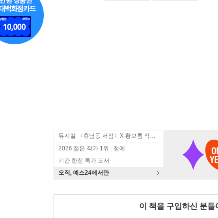
뮤지컬 〈휴남동 서점〉X 황보름 작가 북토크
2026 젊은 작가 1위 : 청예
기간 한정 특가 도서
오직, 예스24에서만
이 책을 구입하신 분