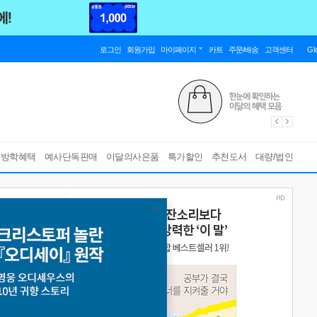
로그인
회원가입
마이페이지
카트
주문/배송
고객센터
Gl
름방학혜택
예사단독판매
이달의사은품
특가할인
추천도서
대량/법인