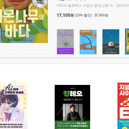
마리아 돌로레스 아길라 글/김난령 역
밝은미
17,100
원
(10% 할인)
950원