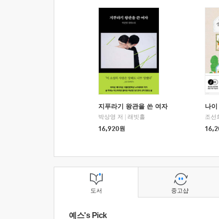
지푸라기 왕관을 쓴 여자
나이 
박상영 저
|
래빗홀
조선
16,920
원
16,2
도서
중고샵
예스's Pick