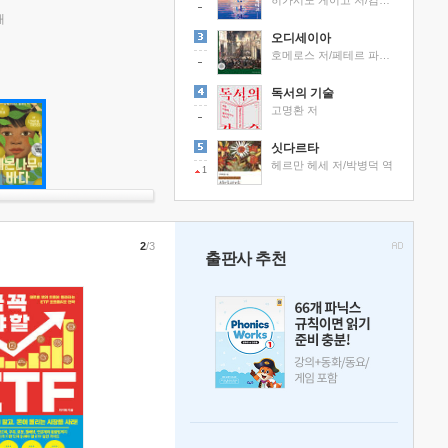
히가시노 게이고 저/김선영 역
래
오디세이아
호메로스 저/페테르 파울 루벤스 그림/박문재 역
독서의 기술
고명환 저
싯다르타
헤르만 헤세 저/박병덕 역
1
2
/3
출판사 추천