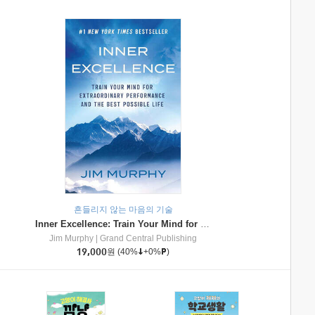
흔들리지 않는 마음의 기술
Inner Excellence: Train Your Mind for Extraordinary Performance and the Best Possible Life
Jim Murphy
|
Grand Central Publishing
19,000
원
(40%
+0%
)