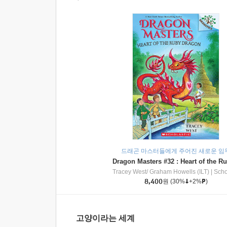
드래곤 마스터들에게 주어진 새로운 임
Tracey West/ Graham Howells (ILT)
|
Scholasti
8,400
원
(30%
+2%
)
고양이라는 세계