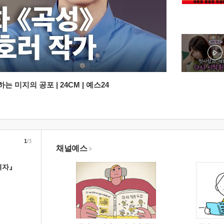
 미지의 공포 | 24CM | 예스24
1
/3
채널예스
여자』