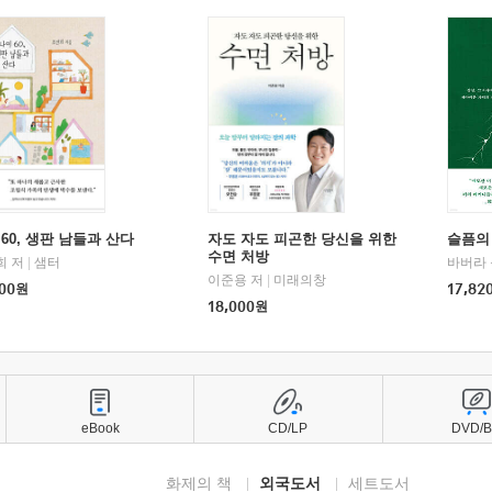
60, 생판 남들과 산다
자도 자도 피곤한 당신을 위한
슬픔의
수면 처방
희 저
|
샘터
바버라 
이준용 저
|
미래의창
00
원
17,82
18,000
원
eBook
CD/LP
DVD/
화제의 책
외국도서
세트도서