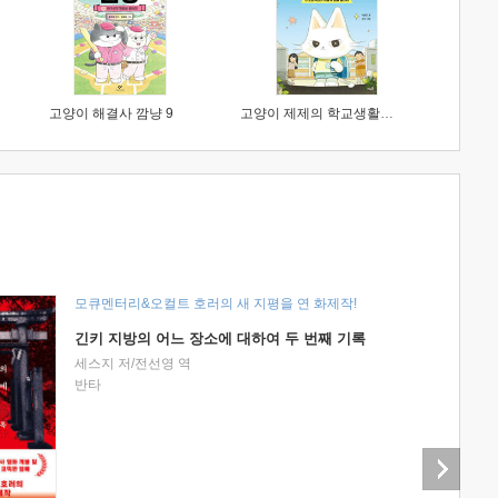
고양이 해결사 깜냥 9
고양이 제제의 학교생활 1 : 초등학생이 이렇게 힘들 줄이야
모큐멘터리&오컬트 호러의 새 지평을 연 화제작!
긴키 지방의 어느 장소에 대하여 두 번째 기록
세스지 저/전선영 역
반타