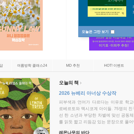
오늘은 그만 보기
7답
여름방학 클래스24
MD 추천
HOT! 이벤트
오늘의 책
2026 뉴베리 아너상 수상작
피부색과 언어가 다르다는 이유로 학교
로베르토와 멕시코계 아이들. 75명의 
선 한 소년과 부당한 차별에 맞선 공동체
를 읽듯 짧고 리듬감 있는 문장으로 풀어
레몬나무의 바다