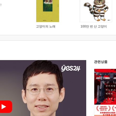
는
고양이의 노래
100만 번 산 고양이
관련상품