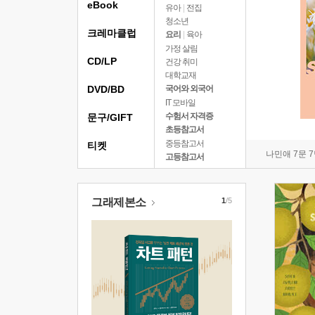
eBook
유아
|
전집
청소년
크레마클럽
요리
|
육아
가정 살림
CD/LP
건강 취미
대학교재
DVD/BD
국어와 외국어
IT 모바일
수험서 자격증
문구/GIFT
초등참고서
중등참고서
티켓
나민애 7문 
고등참고서
그래제본소
1
/5