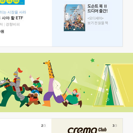
리는 시장을 사라
 사야 할 ETF
저
|
경향비피
0
원
2
/3
3
/3