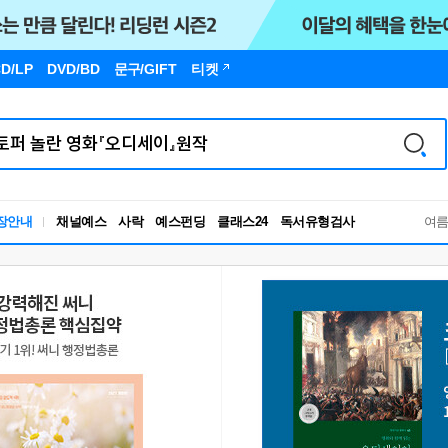
D/LP
DVD/BD
문구
/GIFT
티켓
장안내
채널예스
사락
예스펀딩
클래스24
독서유형검사
여
RBTI Lab
독서유형검사