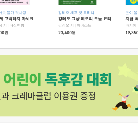
아웃 불가 첫사랑
강레오 셰프 첫 요리책
돈이 몰
에게 고백하지 마세요
걍레오 그냥 레오의 오늘 요리
지금 꼭
정 저
|
다산책방
강레오 저
|
하이스트
마지혜 
00
원
23,400
원
19,35