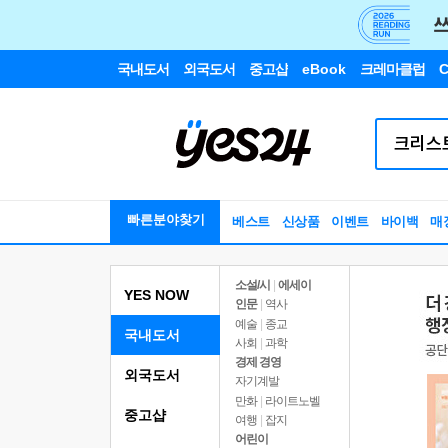
국내도서
외국도서
중고샵
eBook
크레마클럽
C
빠른분야찾기
베스트
신상품
이벤트
바이백
매
소설/시
|
에세이
YES NOW
인문
|
역사
예술
|
종교
국내도서
사회
|
과학
경제 경영
외국도서
자기계발
만화
|
라이트노벨
중고샵
여행
|
잡지
어린이