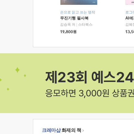
손으로 읽고 쓰는 명작
로그
무진기행 필사북
AI
김승옥 저
|
스타북스
김혜
19,800
원
13,5
크레마샵
화제의 책