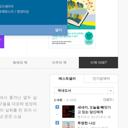
닫기
화제의 책
이주의 책
이책 어때?
베스트셀러
인기검색어
국내도서
에서 쫓겨난 열두 살
1~5위
|
6~10위
친구들을 대표해 법정에
세네카, 오늘을 빼앗기
의 실화를 한 편의 시
고 있는 당신에게
낸 운문 소설.
루키우스 안나이우스 세네카 저/하와이 대저택 편역
투명한 나선