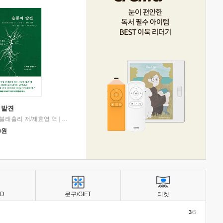
 발견
블래츨리 저/제효영 역
|
디플롯
0
원
BD
문구/GIFT
티켓
3
/5