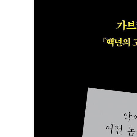
당첨 복권 / 911 번호 누르기
제17장 동물의 왕국에서 온 떠돌이
뜨거운 칠면조 / 캥거루 도둑 / 떠나간 사슴 / 말馬 장
치명적인 장화 / 놀이공원의 뱀 / 딸기밭의 뱀
제18장 애완동물 문제
가축 몰이 기질 / 카펫 밑에 혹 / 애완동물 탈취범 /
애완동물 / 애완동물과 벌거벗은 남자
제19장 슬랩스틱 코미디
틀니 분실 배상 청구서 / 폭발한 변기 / 변기에 붙다 /
사슴, 또는 사슴 난투극
제20장 허위 경고