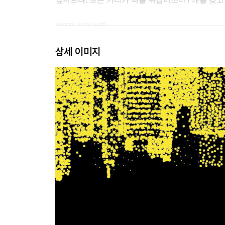
제3장 자업자득
상세 이미지
다크 에인절 케이크 / 장전된 개 / 식물의 복수 / 
복수 / 호스를 빨다가 구역질하다 / 먹어버린 차표 /
제4장 자동차광
다시 죽다 / 갈고리 / 잘려 나간 손가락 / 머리 잘
칼질범 / 폭스바겐을 깔고 앉은 코끼리 / 체포 / 엉뚱
위의 돼지 / 요금원에게 손을 빌려주자 / 헐값 스포
제5장 성적 모험
게이는 게이 / 끼어서 안 빠지는 커플 / 수동 변속기 
분장한 채로 성행위 / 에이즈 기원 이야기 / 콘돔에 