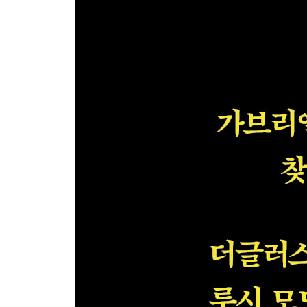
경계심 많은 유타 주민께: 빈 라덴이 쇼핑몰과 햄버
축하하는 아랍인들 / 재난 풍문: 선집 / 도시 팬케이
제24장 “진짜” 도시전설
실화, 또는 최소한 훌륭한 도시전설부 / 임산부 들치기
총알 아기
에필로그 도시전설 패러디
옮긴이의 말