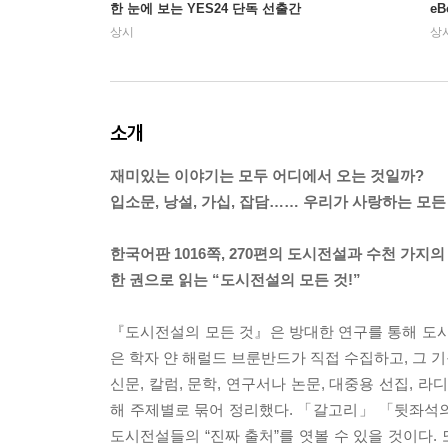
한 눈에 보는 YES24 단독 선출간
e
상시
상
소개
재미있는 이야기는 모두 어디에서 오는 것일까?
입소문, 낭설, 가십, 잡담…… 우리가 사랑하는 모
한국어판 1016쪽, 270편의 도시전설과 수천 가지
한 권으로 읽는 “도시전설의 모든 것!”
『도시전설의 모든 것』은 방대한 연구를 통해 도시
은 학자 얀 해럴드 브룬반드가 직접 수집하고, 그 기
신문, 칼럼, 문학, 연구서나 논문, 대중용 선집, 
해 주제별로 묶어 정리했다. 「갈고리」 「뒷좌석
도시전설들의 “진짜 출처”를 엿볼 수 있을 것이다.