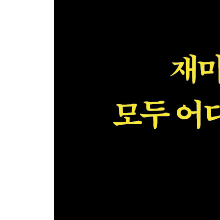
제6장 체면을 구기다
아팠던 코 사건 두 가지 / 바지 지퍼 열린 배관공 (또
벌거벗은 독신자 / 얼른 와서 해요! / 포크는 계속 갖고
구매
제7장 사고는 일어나게 마련이다
머피의 법칙 / 퇴직금 많이 주세요 / 잔디 깎는 기계 사
제8장 섬뜩한 오염
세탁소 주인의 손가락질 / 케이에프 쥐 / 코카콜라 속의
끈끈이 봉투 / 풍선껌 속의 거미 알 / 선인장 속의 거
제9장 아픈 유머