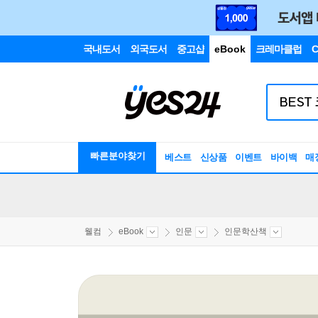
국내도서
외국도서
중고샵
eBook
크레마클럽
C
빠른분야찾기
베스트
신상품
이벤트
바이백
매
웰컴
eBook
인문
인문학산책