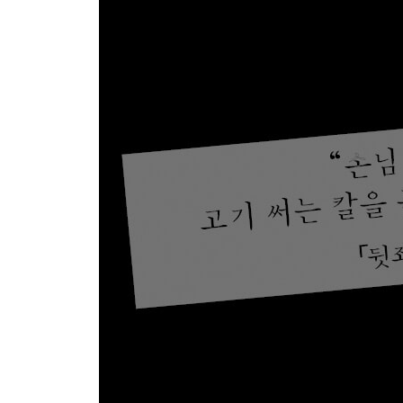
슬픈 응급실 이야기 세 가지 / 카프카스러운 병원 방문 
제10장 아기 키우기
깜박깜박하는 아빠 / 히피 베이비시터 / 베이비시터와 
제11장 기묘한 일도 일어난다
햄 속의 악마 / 사라진 히치하이커 / 잃어버린 잔해 /
찍힌 비디오테이프 / 가운데 있는 남자 / 부동산을 
제12장 재미있는 사업
레고 ‘노숙자’ 풍문은 거짓이었다 / 빈대 무마 편지 
교환 풍문 / 침대 속 시체 / 양배추 인형의 비극 / 2
제13장 일의 세계