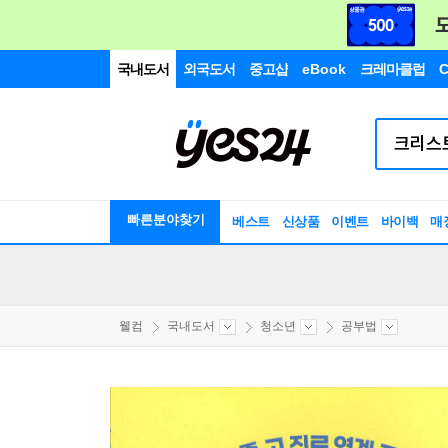
국내도서
외국도서
중고샵
eBook
크레마클럽
C
빠른분야찾기
베스트
신상품
이벤트
바이백
매
웰컴
국내도서
청소년
공부법