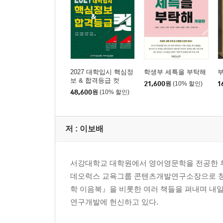
2027 대학입시 핵심정
학생부 세특을 부탁해
보 & 합격등급 컷
21,600
원
(10% 할인)
1
48,600
원
(10% 할인)
저 :
이보배
서강대학교 대학원에서 영어영문학을 전공한 후
데오럭스 교육그룹 콘텐츠개발연구소장으로 청소
학 이음북』을 비롯한 여러 책들을 펴내며 내일
연구개발에 헌신하고 있다.