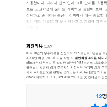
사용합니다. 따라서 진로 연계 교육 단계를 초등학
보는 고교학점제 준비를 계획하고 실행해 보며, 
선택하고 준비하는 습관이 진학에서 매우 중요합니
맞는 대학 계열(학과)을 선택하고 그 계열에 따른 
것입니다.
총 9개 파트로 ▲Ⅰ. 초·중·고 진로 연계 교육 ▲Ⅱ
회원리뷰
슬기로운 학생부 플래너 ▲Ⅶ. 진로 연계 교과 교육
(13건)
매주 10건의 우수리뷰를 선정하여 YES포인트 3만원을 드
3,000원 이상 구매 후 리뷰 작성 시
일반회원 300원, 마니아
특히 ▲Ⅲ. 중등 자기 이해 부분에서는 홀랜드 검사,
eBook은 다운로드 후 작성한 리뷰만 YES포인트 지급됩니
목표를 명확하게 설정하고 계획하도록 도와주며 자
클래스는 첫번째 회차 주문확정 시점부터 마지막 회차 주문
스스로 어떤 일을 했을 때 행복한가를 생각하는 시
사락 독서모임으로 진행된 클래스는 사락 독서모임 게시판
eBook 페이백, CD/LP, DVD/Blu-ray, 패션 및 판매금
도서 『초·중·고 진로 연계 교육 AI 진로 진학 
저술, 컨설팅을 진행하고 있는 노성빈, 김지영, 이보
12
명