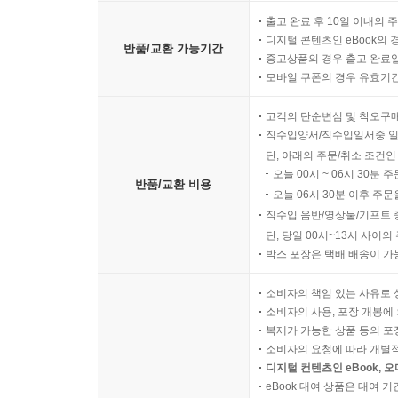
출고 완료 후 10일 이내의 
디지털 콘텐츠인 eBook의 
반품/교환 가능기간
중고상품의 경우 출고 완료일
모바일 쿠폰의 경우 유효기간(
고객의 단순변심 및 착오구
직수입양서/직수입일서중 일
단, 아래의 주문/취소 조건인
오늘 00시 ~ 06시 30분 
반품/교환 비용
오늘 06시 30분 이후 주문
직수입 음반/영상물/기프트 
단, 당일 00시~13시 사이
박스 포장은 택배 배송이 가
소비자의 책임 있는 사유로 
소비자의 사용, 포장 개봉에 
복제가 가능한 상품 등의 포장을 
소비자의 요청에 따라 개별
디지털 컨텐츠인 eBook, 
eBook 대여 상품은 대여 기