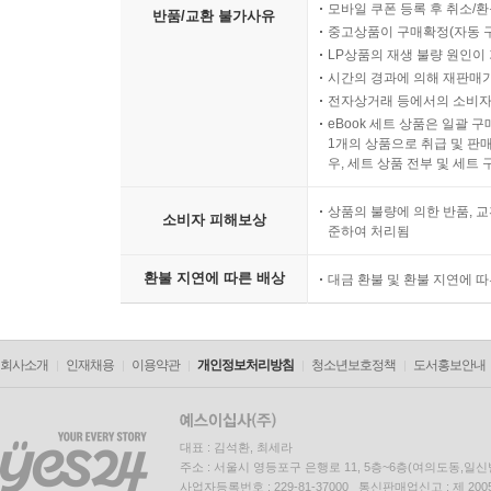
모바일 쿠폰 등록 후 취소/환
반품/교환 불가사유
중고상품이 구매확정(자동 
LP상품의 재생 불량 원인이 기
시간의 경과에 의해 재판매가
전자상거래 등에서의 소비자
eBook 세트 상품은 일괄 
1개의 상품으로 취급 및 판매
우, 세트 상품 전부 및 세트
상품의 불량에 의한 반품, 교
소비자 피해보상
준하여 처리됨
환불 지연에 따른 배상
대금 환불 및 환불 지연에 
회사소개
인재채용
이용약관
개인정보처리방침
청소년보호정책
도서홍보안내
대표 : 김석환, 최세라
주소 : 서울시 영등포구 은행로 11, 5층~6층(여의도동,일신
사업자등록번호 : 229-81-37000 통신판매업신고 : 제 200