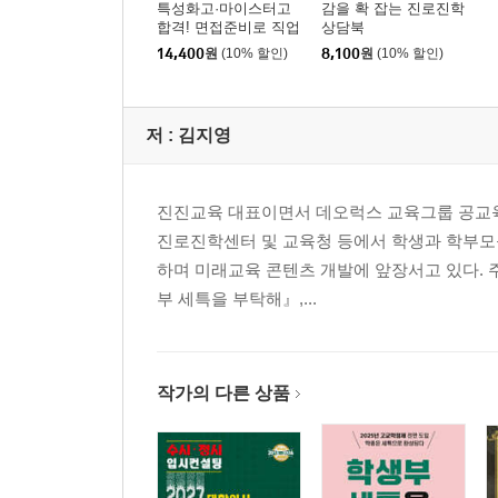
특성화고·마이스터고
감을 확 잡는 진로진학
합격! 면접준비로 직업
상담북
계고 진학
14,400
원
(10% 할인)
8,100
원
(10% 할인)
저 :
김지영
진진교육 대표이면서 데오럭스 교육그룹 공교육
진로진학센터 및 교육청 등에서 학생과 학부모를 위
하며 미래교육 콘텐츠 개발에 앞장서고 있다. 
부 세특을 부탁해』,...
작가의 다른 상품