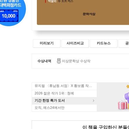
미리보기
사이즈비교
카드뉴스
공
수상내역
이상문학상 수상작
뮤지컬 〈휴남동 서점〉X 황보름 작가 북토크
2026 젊은 작가 1위 : 청예
기간 한정 특가 도서
오직, 예스24에서만
이 책을 구입하신 분