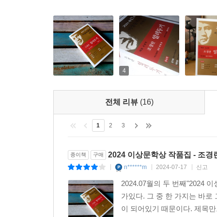
4
전체 리뷰
(16)
1
2
3
2024 이상문학상 작품집 - 조경
종이책
구매
n******m
2024-07-17
신고
|
|
|
2024.07월의 두 번째"20
가있다. 그 중 한 가지는 바로
이 되어있기 때문이다. 제목만