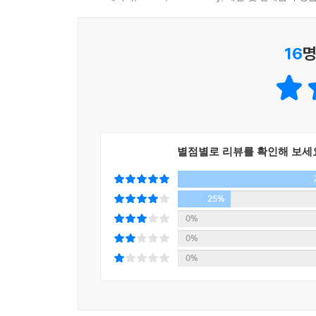
‘일러두기’가 필요하다는 것이 이 소설의 참주제임을
- 권영민 (문학평론가, 월간 『문학사상』 편집주간
16
명
별점별로 리뷰를 확인해 보세
25%
0%
0%
0%