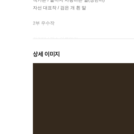
자선 대표작 / 검은 개 흰 말
2부 우수작
김기태 / 팍스 아토미카
박민정 / 전교생의 사랑
상세 이미지
박솔뫼 / 투 오브 어스
성혜령 / 간병인
최미래 / 항아리를 머리에 쓴 여인
3부 선정 경위와 심사평
심사 및 선정 경위
심사평
- 예심 총평
노태훈, 양윤의, 이경재 · 워즈-와이드-웹
- 본심 심사평