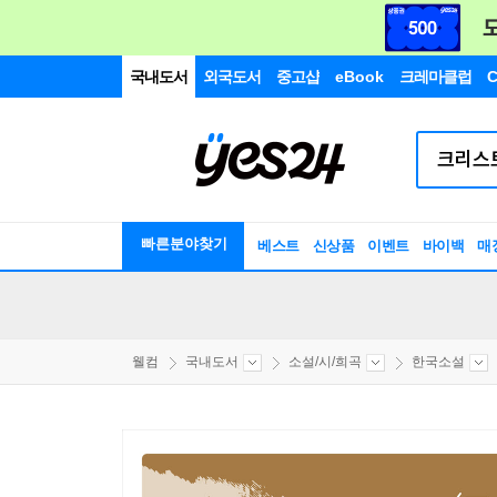
국내도서
외국도서
중고샵
eBook
크레마클럽
C
빠른분야찾기
베스트
신상품
이벤트
바이백
매
웰컴
국내도서
소설/시/희곡
한국소설