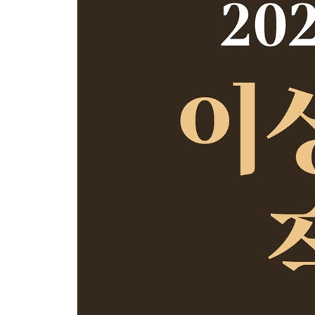
구효서 · 미주알고주알 구구절절이 없는 일러두기
김종욱 · 가까스로 존재하는 목소리들
윤대녕 · 존재의 존엄성, 그리고 존엄할 수 있다는 
전경린 · 자기 삶의 주도권을 찾으려는 핵개인들의
권영민 · ‘일러두기’의 서사적 미학
이상문학상의 취지와 선정 규정