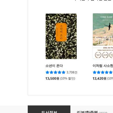
소년이 온다
이처럼 사소한
3,708건
13,500
원
(10% 할인)
12,420
원
(10
일러두기
도서정보
리뷰/한줄평