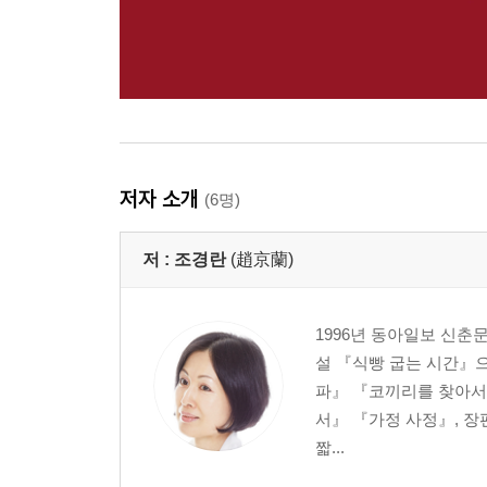
저자 소개
(6명)
저 :
조경란
(趙京蘭)
1996년 동아일보 신춘
설 『식빵 굽는 시간』
파』 『코끼리를 찾아서
서』 『가정 사정』, 
짧...