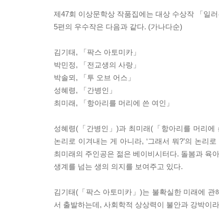
제47회 이상문학상 작품집에는 대상 수상작 「일러
5편의 우수작은 다음과 같다. (가나다순)
김기태, 「팍스 아토미카」
박민정, 「전교생의 사랑」
박솔뫼, 「투 오브 어스」
성혜령, 「간병인」
최미래, 「항아리를 머리에 쓴 여인」
성혜령(「간병인」)과 최미래(「항아리를 머리에 쓴
논리로 이겨내는 게 아니라, ‘그래서 뭐?’의 논리
최미래의 주인공은 젊은 베이비시터다. 돌봄과 육아,
생계를 넘는 생의 의지를 보여주고 있다.
김기태(「팍스 아토미카」)는 불확실한 미래에 관해 
서 출발하는데, 사회학적 상상력이 불안과 강박이라