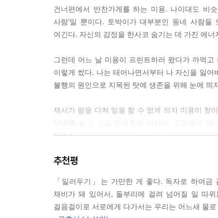
다. 소설도 그렇게 쓰고 있고 앞으로도 오래오래 그
건너편에서 반찬가게를 하는 미용. 나이대도 비슷
--- p.53 「수상 소감」중에서
사람’일 뿐이다. 토박이가 대부분인 동네 사람들
여긴다. 자신의 감정을 한사코 숨기는 데 가진 에너
등단한 지 이십팔 년. 이런 게 소설이지 하는 방법론
법을 필요로 한다. 소설이라는 집에 이야기를 맞추는
그런데 어느 날 미용이 프린트하러 왔다가 까먹고 놓
치고 수정한다. 그걸 반복할 뿐이다.
이렇게 썼다. 나는 태어나면서부터 나 자신을 잃어
--- pp.61-62 「문학적 자서전」중에서
불행의 원인으로 지목된 탓에 생존을 위해 눈에 띄지
‘일러두기’는 텍스트의 내부를 지시하는 동시에 그 
재서가 팔을 다쳐 일을 할 수 없게 되자 미용이 찾
기를 통해 자기 안에 뿌리 깊게 남아 있던 상처를 
USB를 놓고 가길 은연중에 바란다. 그러면서 왜
편, 소설의 새로운 존재 방식에 대한 사유를 일깨우
무료한 삶을 살아갈 터인 그 역시 그녀와 다르지
--- p.83 「작품론」중에서
나누고 싶다는 간절한 열망에 사로잡혀 있다는 사실
추천평
조경란 작가는 모두가 아는 대로 아름답다. 한없이 
재서는 미용이 그때 USB를 가게에 놔두고 갔던 
처럼 우아하다. 같은 비유를 그녀의 문장에도 똑같이
「일러두기」는 가만한 게 좋다. 독자로 하여금 
싶은 사람을 찾고 있었고, 자신이 그 대상으로 선택
라면 영원히 그 이야기가 끝나지 않기를 바라게 된다
채비가 돼 있어서, 돌부리에 걸려 넘어질 일 따
걸음걸이로 서로에게 다가서는 우리는 어느새 물로 씻
그런데 누군가를 찾아내기 위해 검은색 복면을 구
--- p.90 「작가론」중에서