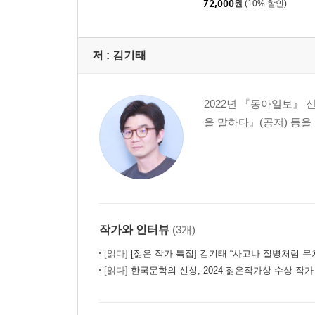
72,000
원
(10% 할인)
저 :
김기태
2022년 『동아일보』 
을 말하다』(공저) 등을
작가와 인터뷰
(3개)
[읽다]
[젊은 작가 특집] 김기태 “사고나 질병처럼 무차별적으로 일어나는 일에 
[읽다]
한국문학의 신성, 2024 젊은작가상 수상 작가