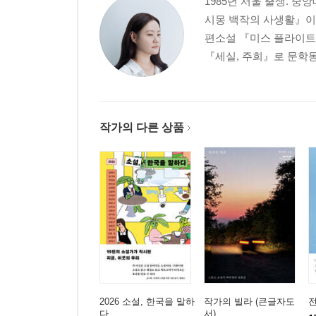
1985년 서울 출생. 중
시몽 백작의 사생활』이 
편소설 『미스 플라이트』
『세실, 주희』로 문학동
작가의 다른 상품
2026 소설, 한국을 말하
작가의 빌라 (큰글자도
다
서)