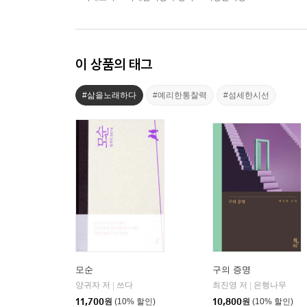
이 상품의 태그
#삶을노래하다
#예리한통찰력
#섬세한시선
모순
구의 증명
양귀자 저
쓰다
최진영 저
은행나무
|
|
11,700
원
(10% 할인)
10,800
원
(10% 할인)