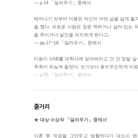
--- p.14 「일러두기」중에서
태어나기 전부터 미용은 자신이 어떤 삶을 살게 될지
을 했다. 외로운 사람은 잠든 척하거나 살아 있는 
을 죽이거나 살인을 저지르게 된다고.
--- pp.17~18 「일러두기」중에서
미용이 USB를 대학사에 잊어버리고 간 건 정말 
추측이 뒤늦게 들었다. 보기보다 용의주도하게 미용
--- p.39 「일러두기」중에서
의사와 상관없이 늘 복종하고 순종하는 사람은 자신
다. 자기 자신을 죽이기로. 아니 자기 자신만 죽이기
줄거리
--- p.40 「일러두기」중에서
★ 대상 수상작 「일러두기」중에서
좋은 책을 읽다가도, 더 보고 싶은 영화가 있어도, 
합니다. 어쩌다 글이 잘 써지는 날에도 내일을 떠올
이혼 후 직장을 그만두고 방황하다가 대도시 변