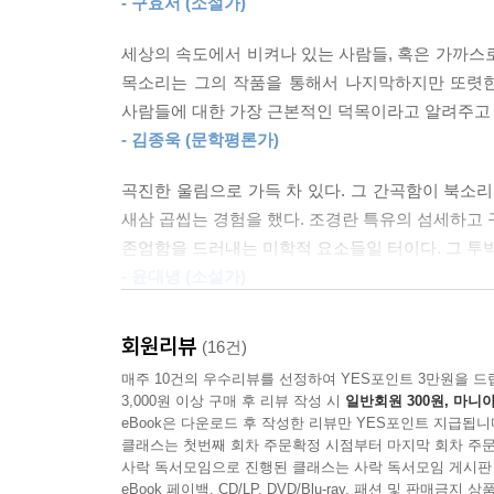
- 구효서 (소설가)
산비탈에 있는 그녀의 집을 찾아간다. 미용은 다
그동안 글을 썼다면서 재서에게 그 글을 읽어준다. 
세상의 속도에서 비켜나 있는 사람들, 혹은 가까스
선생님이었음이 밝혀진다. 교련 선생님을 만나 왜
목소리는 그의 작품을 통해서 나지막하지만 또렷한
정말로 쓰고 싶었던 것은 교련 선생님에 대한 이야
사람들에 대한 가장 근본적인 덕목이라고 알려주고 
바람에 흩날리는 복사나무에 대해 얘기한다. 기가 
- 김종욱 (문학평론가)
미용의 이야기를 듣고 나서, 재서는 책을 읽을 때 
곡진한 울림으로 가득 차 있다. 그 간곡함이 북소리
있었으면 좋겠다면서, 미용은 검은색 복면으로 얼굴
새삼 곱씹는 경험을 했다. 조경란 특유의 섬세하고 
깊이 들어박혀 있던 상처투성이의 어린 미용을 구할
존엄함을 드러내는 미학적 요소들일 터이다. 그 투
- 윤대녕 (소설가)
가진 것 없고, 전망도 없고, 볼품조차 없는 중년 
회원리뷰
(16건)
그리면서, 사랑이 아니라 사람을 오롯하게 담아내 예
매주 10건의 우수리뷰를 선정하여 YES포인트 3만원을 드
글을 쓰는 사람들을 지키려는 기도로 읽혔다.
3,000원 이상 구매 후 리뷰 작성 시
일반회원 300원, 마니아
- 전경란 (소설가)
eBook은 다운로드 후 작성한 리뷰만 YES포인트 지급됩니
클래스는 첫번째 회차 주문확정 시점부터 마지막 회차 주문
인간의 내면을 이해하기는 어렵지만 책의 ‘일러두
사락 독서모임으로 진행된 클래스는 사락 독서모임 게시판
eBook 페이백, CD/LP, DVD/Blu-ray, 패션 및 판매금
‘일러두기’ 방법은 타인을 이해하기 위한 새로운