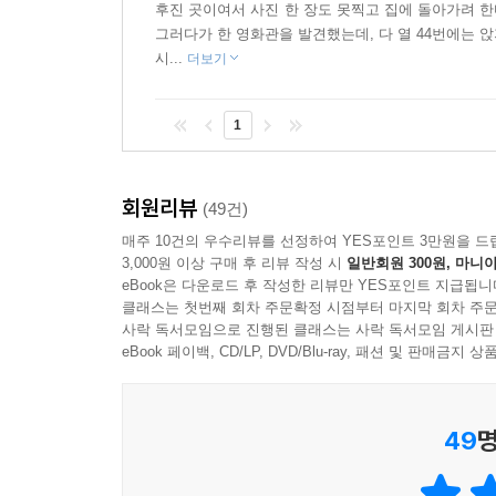
후진 곳이여서 사진 한 장도 못찍고 집에 돌아가려 한
느끼게 된 것은 어떻게 된 일일까요?
그러다가 한 영화관을 발견했는데, 다 열 44번에는 
시...
더보기
《수상한 영화관》은 사람들이 오순도순 모여 살던
사람들이 내쫓기는 이른바, ‘둥지 내몰림 현상(젠
1
가치를 부여하고, 지켜나가면 좋을 옛것을 소중히 
사람은 없을 겁니다. 그러나 그 흥미가 가라앉고 
보았을 겁니다.
회원리뷰
(49건)
매주 10건의 우수리뷰를 선정하여 YES포인트 3만원을 드
이 책은 어린이 독자들에게 ‘정말 가치 있는 것
3,000원 이상 구매 후 리뷰 작성 시
일반회원 300원, 마니아
던진다기보다는 무엇이 정말 가치 있는 것인지 잘 
eBook은 다운로드 후 작성한 리뷰만 YES포인트 지급됩니
클래스는 첫번째 회차 주문확정 시점부터 마지막 회차 주문
속에서 추억이나, 약속, 신념, 꾸준함과 같은 가치
사락 독서모임으로 진행된 클래스는 사락 독서모임 게시판
깨닫게 되기를 희망합니다.
eBook 페이백, CD/LP, DVD/Blu-ray, 패션 및 판매금
49
명