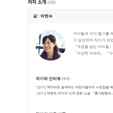
저자 소개
(2명)
글 :
박현숙
아이들과 수다 떨기를 
가 당선되어 작가가 되
『국경을 넘는 아이들』
『수상한 아파트』 『수상
작가와 인터뷰
(4개)
[읽다]
책이라면 질색하는 어린이들까지 사로잡을 짜
[읽다]
박현숙 작가의 신작 장편 소설 『흉가탐험대