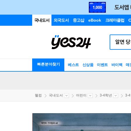
국내도서
외국도서
중고샵
eBook
크레마클럽
C
빠른분야찾기
베스트
신상품
이벤트
바이백
매
웰컴
국내도서
어린이
3-4학년
3-