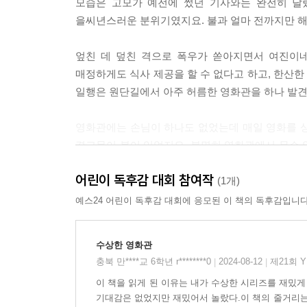
모습은 고모가 예전에 썼던 기사와는 완전히 달랐
을씨년스러운 분위기였지요. 불과 얼마 전까지만 해도
엎친 데 덮친 격으로 폭우가 쏟아지면서 여진이네
매정하게도 식사 제공을 할 수 없다고 하고, 한산
일행은 원단길에서 아주 허름한 영화관을 하나 발견
영화관에는 손님이 하나도 없었는데 매일 영화를 상영
경고문이 붙어 있었지요. 분명히 영화관에서 무슨 
그 좌석에 앉았던 연우와 이대팔에게 차례로 불길한 
어린이 독후감 대회 참여작
이겨 내고 무사히 집에 돌아갈 수 있을까요?
(1개)
예스24 어린이 독후감 대회에 응모된 이 책의 독후감입니다
낡고 오래된 것에서
진실된 가치를 발견하는 법
수상한 영화관
충북 만****교 6학년 r********0
2024-08-12
제21회 
|
|
요즘은 모든 것이 빠르게 변화하는 시대라고들 합니다
이 책을 읽게 된 이유는 내가 수상한 시리즈를 재밌게
사는 가족에게 온갖 소식을 전할 수 있는 시대이지
기대감은 없었지만 재밌어서 놀랐다.이 책의 줄거리는
그만큼 윤택한 삶을 살 수 있게 된 것은 사실입니다