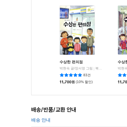
수상한 편의점
수상
박현숙 글/장서영 그림
북멘토
박현숙
|
83건
11,700
원
(10% 할인)
11,7
배송/반품/교환 안내
배송 안내