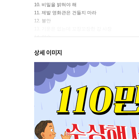
10. 비밀을 밝혀야 해
11. 제발 영화관은 건들지 마라
12. 불안
13. 기운은 없는데 꼬장꼬장한 강 사장
14. 약속
15. 백 년 극장
상세 이미지