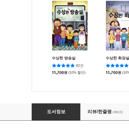
수상한 방송실
수상한 화장
82건
11,700
원
(10% 할인)
11,700
원
(10
수상한 영화관
도서정보
리뷰/한줄평
(49/13)