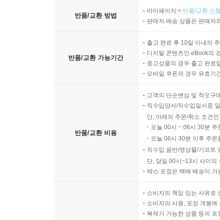
마이페이지 >
반품/교환 신청
반품/교환 방법
판매자 배송 상품은 판매자와
출고 완료 후 10일 이내의 
디지털 콘텐츠인 eBook의 
반품/교환 가능기간
중고상품의 경우 출고 완료일
모바일 쿠폰의 경우 유효기간(
고객의 단순변심 및 착오구
직수입양서/직수입일서중 일
단, 아래의 주문/취소 조건인
오늘 00시 ~ 06시 30분 
반품/교환 비용
오늘 06시 30분 이후 주문
직수입 음반/영상물/기프트 
단, 당일 00시~13시 사이
박스 포장은 택배 배송이 가
소비자의 책임 있는 사유로 
소비자의 사용, 포장 개봉에 
복제가 가능한 상품 등의 포장을 