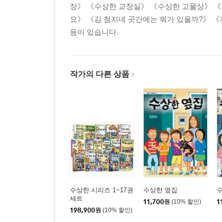
장》 《수상한 교장실》 《수상한 고물상》 《
요》 《김 첨지네 곳간에는 뭐가 있을까?》 
등이 있습니다.
작가의 다른 상품
수상한 시리즈 1~17권
수상한 옆집
세트
11,700
원
(10% 할인)
1
198,900
원
(10% 할인)