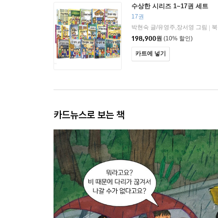
수상한 시리즈 1~17권 세트
17권
박현숙 글/유영주,장서영 그림
북
|
198,900
원
(10% 할인)
카트에 넣기
카드뉴스로 보는 책