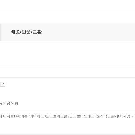
배송/반품/교환
기
능 제공 안함
니터 미지원) /아이폰 /아이패드 /안드로이드폰 /안드로이드패드 /전자책단말기(저사양 기기 