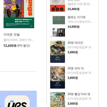
알베르 카뮈 등저/이문열 편
15,400
원
죔레는 거기에
크러스너호르커이 라슬로 저/김보국 역
14,500
원
가여운 것들
앨러스데어 그레이 저/이운경 역
황금가지
|
30분 데미안
12,600
원
(0% 할인)
미디어Q 편집부 저
3,000
원
30분 모비 딕
미디어Q 편집부 저
3,000
원
30분 빨강 머리 앤
미디어Q 편집부 저
3,000
원