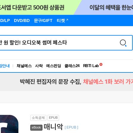
D/LP
DVD/BD
문구
/GIFT
티켓
독서유형검사
RBTI Lab
장안내
채널예스
사락
예스펀딩
클래스24
독서유형검사
박혜진 편집자의 문장 수집,
채널예스 1화 보러 가
소득공제
EPUB
매니악
[ EPUB ]
eBook