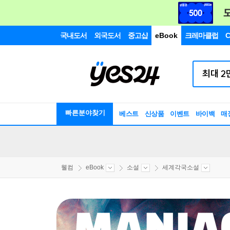
국내도서
외국도서
중고샵
eBook
크레마클럽
C
빠른분야찾기
베스트
신상품
이벤트
바이백
매
웰컴
eBook
소설
세계각국소설