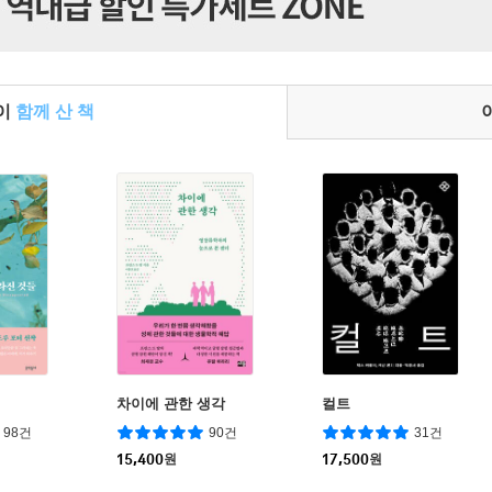
들이
함께 산 책
차이에 관한 생각
컬트
98건
90건
31건
15,400
원
17,500
원