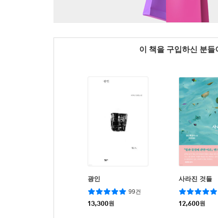
이 책을 구입하신 분
광인
사라진 것들
99건
13,300
원
12,600
원