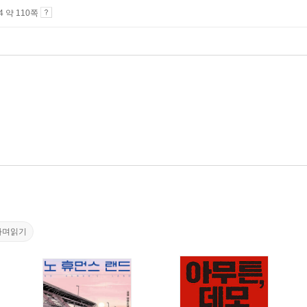
A4 약 110쪽
하며읽기