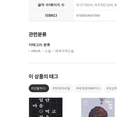
글자 수/페이지 수
약 17.5만자, 약 5.5만 단어, 
ISBN13
9788954697989
관련분류
카테고리 분류
eBook
소설
세계각국소설
이 상품의 태그
#강렬하다.
#천재의비밀
#세계관에빠지다
#상상