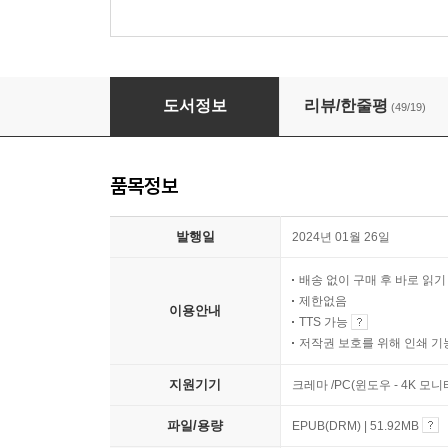
매니악
도서정보
리뷰/한줄평
(49/19)
품목정보
발행일
2024년 01월 26일
배송 없이 구매 후 바로 읽
제한없음
이용안내
TTS 가능
저작권 보호를 위해 인쇄 기
지원기기
크레마 /PC(윈도우 - 4K 모
파일/용량
EPUB(DRM) | 51.92MB