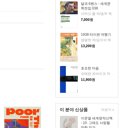
달과 6펜스 - 세계문
학전집 038
서머싯 몸 저/송무 역
7,000
원
1938 타이완 여행기
양솽쯔 저/김이삭 역
13,200
원
초조한 마음
슈테판 츠바이크 저/이유정 역
11,900
원
이 분야 신상품
더보기
이문열 세계명작산책
- 10. 그래도 사랑할
만한 인간