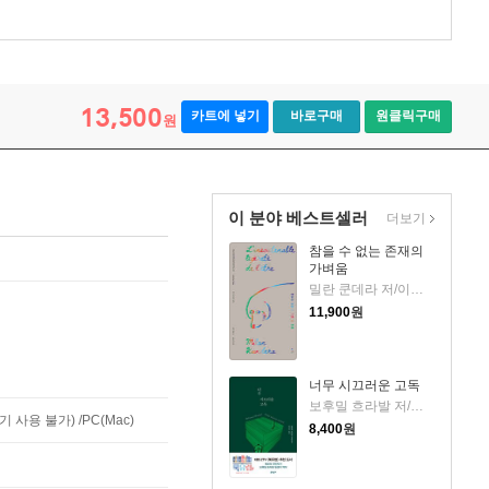
13,500
카트에 넣기
바로구매
원클릭구매
원
이 분야 베스트셀러
더보기
참을 수 없는 존재의
가벼움
밀란 쿤데라 저/이재룡 역
11,900
원
너무 시끄러운 고독
보후밀 흐라발 저/이창실 역
사용 불가) /PC(Mac)
8,400
원