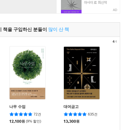
AD
이 책을 구입하신 분들이
많이 산 책
4
/4
나무 수업
대여금고
72건
635건
12,100
원
(9% 할인)
13,300
원