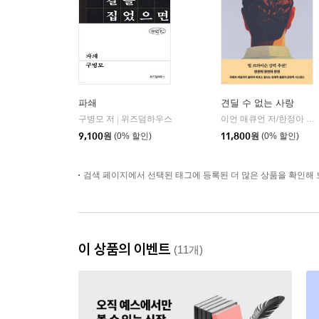
파쇄
견딜 수 없는 사랑
구병모 저
위즈덤하우스
이언 매큐언 저/한정아 역
|
|
9,100
원
(0% 할인)
11,800
원
(0% 할인)
검색 페이지에서 선택된 태그에 등록된 더 많은 상품을 확인해 
이 상품의 이벤트
(11개)