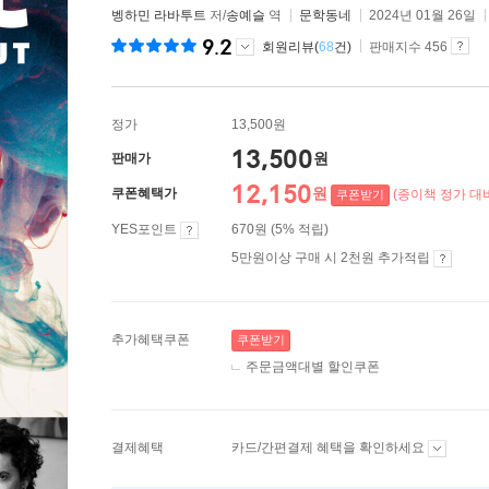
벵하민 라바투트
저/
송예슬
역
문학동네
2024년 01월 26일
9.2
회원리뷰(
68
건)
판매지수 456
정가
13,500원
13,500
원
판매가
12,150
원
쿠폰혜택가
(종이책 정가 대비
쿠폰받기
YES포인트
670원 (5% 적립)
5만원이상 구매 시 2천원 추가적립
추가혜택쿠폰
쿠폰받기
주문금액대별 할인쿠폰
결제혜택
카드/간편결제 혜택을 확인하세요