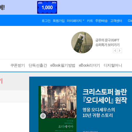
로그인
회원가입
마이페이지
카트
주문/배송
고객센터
Gl
쿠폰받기
단독선출간
eBook필기방법
eBook리더기
디지털머니
기