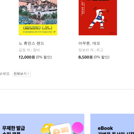
노 휴먼스 랜드
아무튼, 데모
복복서가
김정 저
창비
정보라 저
위고
|
|
12,000
원
(0% 할인)
8,500
원
(0% 할인)
보세요.
전체보기