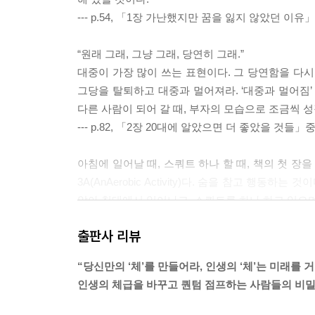
--- p.54, 「1장 가난했지만 꿈을 잃지 않았던 이
“원래 그래, 그냥 그래, 당연히 그래.”
대중이 가장 많이 쓰는 표현이다. 그 당연함을 다시 
그당을 탈퇴하고 대중과 멀어져라. ‘대중과 멀어짐’
다른 사람이 되어 갈 때, 부자의 모습으로 조금씩 성
--- p.82, 「2장 20대에 알았으면 더 좋았을 것들
아침에 일어날 때, 스쿼트 하나 할 때, 책의 첫 장
3A(AnAerobic Activity)다. 숨을 참고 행
않아 침대에서 일어나고, 스쿼트를 하나 하고 있으며, 
--- p.137, 「3장 매일 조금씩 나를 성장시키는 
출판사 리뷰
대중이 부자 되는 사회는 없다. 그리고 부자 거지가 
“당신만의 ‘체’를 만들어라, 인생의 ‘체’는 미래를 거
리가 아닌, 풍요의 자리에 머무는 사람이다. 어릴 적 
인생의 체급을 바꾸고 퀀텀 점프하는 사람들의 비
은 성당에 헌금하거나 구세군의 냄비에 기부하며 그
있었다. 그 부자의 마음을 나는 간직했다.