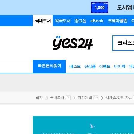
국내도서
외국도서
중고샵
eBook
크레마클럽
C
빠른분야찾기
베스트
신상품
이벤트
바이백
매
웰컴
국내도서
자기계발
처세술/삶의 자...