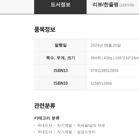
나는 나의 스무 살을 가장 존중한다
도서정보
리뷰/한줄평
(122/115)
품목정보
발행일
2024년 08월 20일
쪽수, 무게, 크기
264쪽 | 430g | 145*210*16
ISBN13
9791158512859
ISBN10
1158512856
관련분류
카테고리 분류
국내도서
자기계발
처세술/삶의 자세
국내도서
자기계발
성공스토리