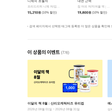
니체의 초월자
내면 근력
프리드리히 니체 저/김철 편역
히읏
짐 머피 저/지여울 역
윌북(
|
|
15,210
원
(10% 할인)
19,800
원
(10% 할인)
검색 페이지에서 선택된 태그에 등록된 더 많은 상품을 확인해 
이 상품의 이벤트
(7개)
이달의 책 8월 : 산리오캐릭터즈 유리컵
예
2026년 08월 01일 ~ 2026년 08월 31일
상