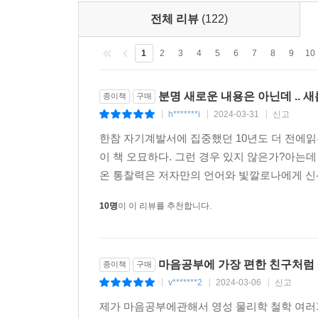
전체 리뷰
(122)
1
2
3
4
5
6
7
8
9
10
분명 새로운 내용은 아닌데 .. 새
종이책
구매
h*******i
2024-03-31
신고
|
|
|
한참 자기계발서에 집중했던 10년도 더 전에
이 책 오묘하다. 그런 경우 있지 않은가?아는
온 통찰력은 저자만의 언어와 빛깔로나에게 신선
10명
이 이 리뷰를 추천합니다.
마음공부에 가장 편한 친구처럼
종이책
구매
v*******2
2024-03-06
신고
|
|
|
제가 마음공부에관해서 영성 물리학 철학 여러