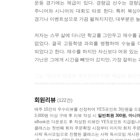
운동 경기에는 체급이 있다. 경량급 선수는 경량
--- p.200, 「4장 당신이 부의 시작을 알게 된다면
주니어와 시니어의 대회도 따로 한다. 특히 복싱
경기나 이벤트성으로 가끔 펼쳐지지만, 대부분은 높
막 살라는 의미가 아니다. 막 사는 마음의 기저에 
현실에 펼쳐낸다. ‘대충 살아야지’ 하는 무의식은 ‘
저자는 스무 살에 다니던 학교를 그만두고 재수를 결
을 숙제로 내준다. ‘즐겁게 살아야지’ 하는 무의식
없었다. 결국 고등학생 과외를 병행하며 수능을 
말자. 편하게 내려가자. 그게 우리의 미래다.
되었다고 한다. 재수를 하지만 자신보다 여유 있는
가난은 그에게 시간을 빼앗아 갔지만, 가장 잘하는
--- p.216, 「5장 그 시간들을 보내고 깨달은 인생의 비밀
그는 “당신의 체급은 무엇인가? 어떤 체급의 챔피
묵직한 질문을 던진다. 이 질문에 대한 답변을 고
성공한 사람들도 처음에는 무체급이었고, 어떤 체급
회원리뷰
(122건)
저자는 그들이 체급을 바꿀 수 있었던 이유를 자신
매주 10건의 우수리뷰를 선정하여 YES포인트 3만원을 드
3,000원 이상 구매 후 리뷰 작성 시
일반회원 300원, 마니아
치는 데 쓰는 체처럼 ‘인생의 체’는 미래를 거르는 
eBook은 다운로드 후 작성한 리뷰만 YES포인트 지급됩니
뜨거운 조언과 직접 경험한 깨달음을 따라가다 보면,
클래스는 첫번째 회차 주문확정 시점부터 마지막 회차 주문
사락 독서모임으로 진행된 클래스는 사락 독서모임 게시판