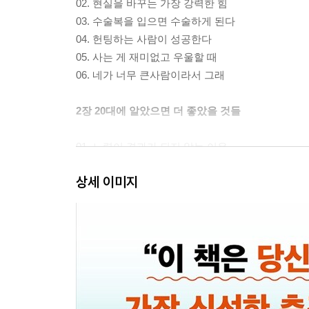
02. 현실을 바꾸는 가장 강력한 힘
03. 수술복을 입으면 수술하게 된다
04. 헌팅하는 사람이 성공한다
05. 사는 게 재미없고 우울할 때
06. 네가 너무 큰사람이라서 그래
2장 20대에 알았으면 더 좋았을 것들
01. 노력이 결과가 되지 않는 이유
02. 부자로 성장하는 근본 원리 3가지
상세 이미지
03. 외모가 뛰어나지 않아도 매력적인 사람들의 비
04. 친구가 발목을 잡을 때
05. 긍정적인 미래를 당기는 가장 쉬운 방법
06. 소시오패스 상사와 잘 지내는 법
07. 당신은 이미 완전하다
3장 매일 조금씩 나를 성장시키는 습관