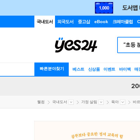
국내도서
외국도서
중고샵
eBook
크레마클럽
C
빠른분야찾기
베스트
신상품
이벤트
바이백
매
20
웰컴
국내도서
가정 살림
육아
바르