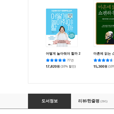
어떻게 놀아줘야 할까 2
마흔에 읽는 
77건
17,820
원
(10% 할인)
15,300
원
(10
영혼이 단단한 아이의 비밀 정서 지능
도서정보
리뷰/한줄평
(29/1)