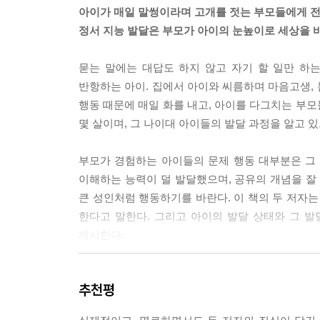
하는 관계를 유지하면, 아이는 다른 사람을 배려할 
아이가 매일 말썽이라며 고개를 젓는 부모들에게 
매우 중요하며, 자기 자신의 반응에 휘둘리지 않고
정서 지능 발달은 부모가 아이의 눈높이로 세상을
계에 더 집중할 수 있다.
--- p.218
묻는 말에는 대답도 하지 않고 자기 할 일만 하는 
반항하는 아이. 집에서 아이와 씨름하며 마음고생,
아이가 갈등을 경험하면, 기분과 행동이 변한다(이는
행동 때문에 매일 화를 내고, 아이를 다그치는 부
의 역할은 아이가 갈등을 파악하고 이에 대처하는 
몇 살이며, 그 나이대 아이들의 발달 과정을 알고 
키우려면, 아이가 자신이 겪고 있는 갈등이 개인 내
것과 실제로 일어난 것 사이의 차이를 인식할 수 있
부모가 경험하는 아이들의 문제 행동 대부분은 그
--- p.245
이해하는 능력이 덜 발달했으며, 공유의 개념을 잘
큰 성인처럼 행동하기를 바란다. 이 책의 두 저자
아이의 행동에 좌절감을 느낄 때 어떻게 대응할지 
한다고 말한다. 그리고 아이의 발달 상태와 그 
응할지 결정한다는 것은 어떻게 대응할지 미리 생
제시한다.
대응한다는 것은 아이의 미래 행동을 변화시키기 위
적절한 대응 시기를 정하면, 아이 행동을 변화시킬 
아이의 사회적·정서적 발달을 돕는
떻게 대응할지 결정을 내리기 위해서는 아이의 말과
추천평
육아 접근법, ‘MIND 체계’
런 과정을 거쳐 대응하면 아이는 앞으로 어떻게, 왜
--- p.289