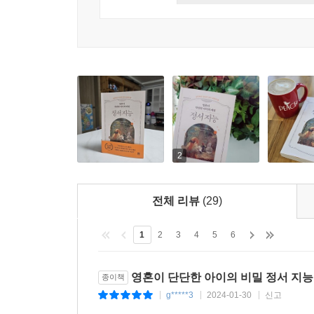
2
전체 리뷰
(29)
1
2
3
4
5
6
영혼이 단단한 아이의 비밀 정서 지능
종이책
g*****3
2024-01-30
신고
|
|
|