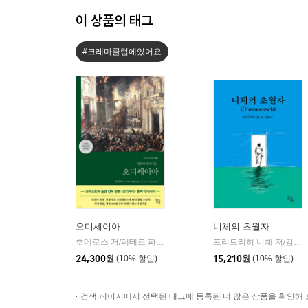
이 상품의 태그
#크레마클럽에있어요
오디세이아
니체의 초월자
호메로스 저/페테르 파울 루벤스 그림/박문재 역
현대지성
프리드리히 니체 저/김철 편역
|
24,300
원
(10% 할인)
15,210
원
(10% 할인)
검색 페이지에서 선택된 태그에 등록된 더 많은 상품을 확인해 