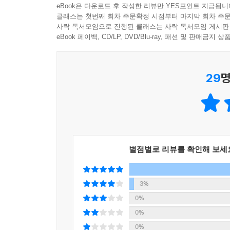
eBook은 다운로드 후 작성한 리뷰만 YES포인트 지급됩니
부모에게 어린 자녀가 세상을 탐색해나가는 모습을
두 저자는 이 책을 통해 [인사이드 아웃]에 등
클래스는 첫번째 회차 주문확정 시점부터 마지막 회차 주문
무슨 일이 벌어지고 있는 거지? 왜 이렇게 행동하는
사락 독서모임으로 진행된 클래스는 사락 독서모임 게시판
그리고 이러한 생각과 감정이 다른 사람과의 상호
eBook 페이백, CD/LP, DVD/Blu-ray, 패션 및 판매금
책을 통해 아이의 마음이 어떻게 발달하는지 보여주
메시지를 전한다.
기술을 제시한다.
- 닐 아이즌버그 (의학 박사, 시드니 키멜 의과 대학
아이의 사회성과 정서 지능은 학원에 보낸다고 해서 
29
명
퍼즐을 맞출 수 있다. 내 아이가 사랑하고 사랑받을 
두 저자의 대단히 멋진 책, 《영혼이 단단한 아
도움을 주기 위해 고군분투하는 부모들에게 즉각적
전문가와 함께 부모라면 누구나 직면하는 위기와 딜
- 수잔 엥겔 (윌리엄스대학 심리학과 수석 강사이자
별점별로 리뷰를 확인해 보세
이 책은 맨 첫 장부터 나를 사로잡았다! ‘아이의 
충동적으로 반응하지 않고 잠시 멈췄다가 의도적으로 
우리 모두에게 통한다는 사실을 보여준다. 내가 내 
3%
- 게일 실버 (법학 박사, 《Anh’s Anger》 저자
0%
0%
0%