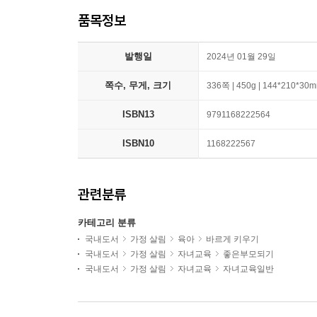
품목정보
발행일
2024년 01월 29일
쪽수, 무게, 크기
336쪽 | 450g | 144*210*30
ISBN13
9791168222564
ISBN10
1168222567
관련분류
카테고리 분류
국내도서
가정 살림
육아
바르게 키우기
국내도서
가정 살림
자녀교육
좋은부모되기
국내도서
가정 살림
자녀교육
자녀교육일반