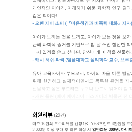
실제적이고, 명료하면서도 두 저자의 진심이 담긴 
이 책의 1부에서는 아이의 사회성, 정서 지능 발달 
개인적인 이야기, 이해하기 쉬운 과학적 연구 결과
이들이 각각 가족의 문화 및 가치관과 어떻게 관련되
당신은 MIND 체계를 통해 인내심을 가지고 더 적
같은 책이다!
MIND 체계는 누구나 쉽게 따라 할 수 있는 육아
정서 지능을 발달시키기 위해서는 아이가 생각, 감정
- 오렌 제이 소퍼 (『마음챙김과 비폭력 대화』저자
실용적인 가이드다.
과 정서 지능의 씨앗이 뿌려지는 어린 시기에 아
대응하는 방법을 알아야 한다.
아이가 느끼는 것을 느끼고, 아이가 보는 것을 보자
2부에서 소개하는 ‘MIND 체계’는 그들이 직접 고안한 육
관해 과학적 증거를 기반으로 참 잘 쓰인 참신한 책
judgement), 결정(Decide)의 약자다. 간
--- p.196
다시 열정을 쏟고 싶다면, 당신에게 이 책을 선물하
눈높이에서 질문하며, 아이와 자신의 양육 방식을
- 캐시 허쉬-파섹 (템플대학교 심리학과 교수, 
부모는 자신의 육아 방식을 더 깊이 이해할 수 있고
수 있다. 이 책과 함께 내 아이의 사회적·정서적 
유아 교육자이자 부모로서, 아이의 마음 이론 발달
위해 현명하고 실제적이면서도 독특한 관점을 제시
공부보다 중요한 정서 교육,
선물하고 싶은 부모라면 누구나 반드시 읽어야 할 
부모만이 오롯이 줄 수 있는 선물이다
- 캐린 플린 (베이 에어리어 디스커버리 박물관 전 C
세상에는 알아두면 좋은 정보와 꼭 알아야 할 정보
영화 [인사이드 아웃]에는 가족과 함께 새로운 
회원리뷰
(29건)
알아야 할 정보와 전략을 찾는 부모라면 반드시 읽어
슬픔, 분노와 같은 감정을 의인화하여 관객들에게
매주 10건의 우수리뷰를 선정하여 YES포인트 3만원을 드
- 솔와지 새뮤얼 존슨 (마음챙김 교사이자 멘토)
자신을 표현하는 방식을 형성해주려고 노력한다.
3,000원 이상 구매 후 리뷰 작성 시
일반회원 300원, 마니아