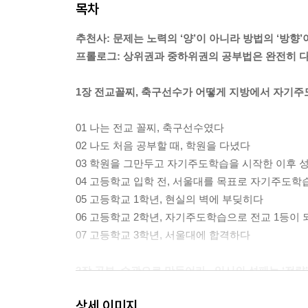
목차
추천사: 문제는 노력의 ‘양’이 아니라 방법의 ‘방향’
프롤로그: 상위권과 중하위권의 공부법은 완전히 
1장 전교꼴찌, 축구선수가 어떻게 지방에서 자기
01 나는 전교 꼴찌, 축구선수였다
02 나도 처음 공부할 때, 학원을 다녔다
03 학원을 그만두고 자기주도학습을 시작한 이후 
04 고등학교 입학 전, 서울대를 목표로 자기주도학
05 고등학교 1학년, 현실의 벽에 부딪히다
06 고등학교 2학년, 자기주도학습으로 전교 1등이 
07 고등학교 3학년, 서울대에 합격하다
2장 공부, 습관으로 만들어라 - 입시의 성패는 ‘전
상세 이미지
01 죽어라 공부해도 성적이 오르지 않는 근본적인 