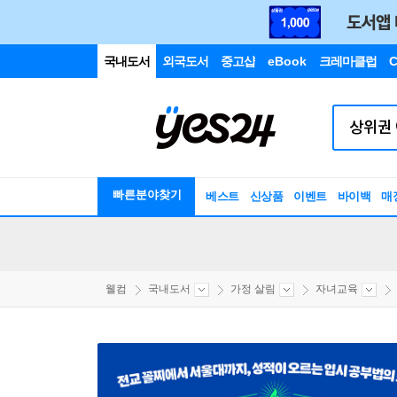
국내도서
외국도서
중고샵
eBook
크레마클럽
C
빠른분야찾기
베스트
신상품
이벤트
바이백
매
웰컴
국내도서
가정 살림
자녀교육