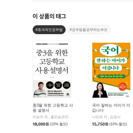
이 상품의 태그
#효과적인공부법
#공부법을공부하는부모
중3을 위한 고등학교 사
국어 잘하는 아이가 이
용 설명서
깁니다
이승우 저
좋은습관연구소
나민애 저
김영사
|
|
18,000
원
(10% 할인)
15,750
원
(10% 할인)