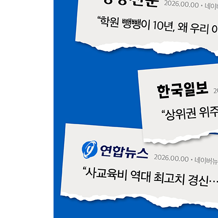
08 서울대생이 알려주는 시험불안증 극복법
09 공부 집중력을 방해하는 요소 통제법
4장 중하위권 학생들을 위한 과목별/시험별/시기별
01 ‘수시=내신’ ‘정시=수능’ 공식은 끝났다
02 중하위권을 위한 수능과 내신을 동시에 잡는 공
03 국어, 지문 독해가 전부다
04 영어, 문제 풀지 마라, 독해만 해라
05 수학, 선 개념 이해, 후 문제 풀이
06 탐구, 암기과목이라는 착각부터 버려라
07 수시 전형의 핵심, 내신 정복을 위한 모든 것
08 6개월 만에 인서울 대학 합격하는 실전 수능 전
5장 대학 합격을 결정하는 결정적 요소
01 합격하는 학교생활기록부 작성 비법