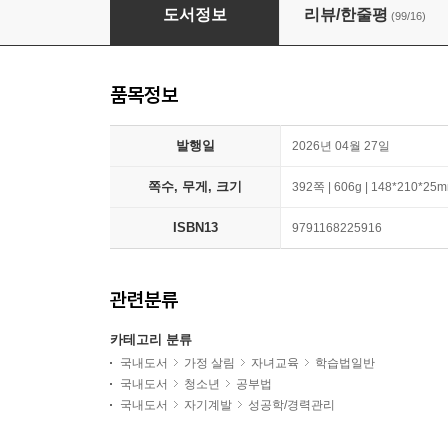
중하위권 공부법 바이블
도서정보
리뷰/한줄평
(99/16)
품목정보
발행일
2026년 04월 27일
쪽수, 무게, 크기
392쪽 | 606g | 148*210*25
ISBN13
9791168225916
관련분류
카테고리 분류
국내도서
가정 살림
자녀교육
학습법일반
국내도서
청소년
공부법
국내도서
자기계발
성공학/경력관리