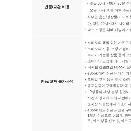
오늘 00시 ~ 06시 30분 
반품/교환 비용
오늘 06시 30분 이후 주문
직수입 음반/영상물/기프트 
단, 당일 00시~13시 사이
박스 포장은 택배 배송이 가
소비자의 책임 있는 사유로 
소비자의 사용, 포장 개봉에 
복제가 가능한 상품 등의 포장을 
소비자의 요청에 따라 개별
디지털 컨텐츠인 eBook, 
eBook 대여 상품은 대여 기
모바일 쿠폰 등록 후 취소/환
반품/교환 불가사유
중고상품이 구매확정(자동 
LP상품의 재생 불량 원인이 기
시간의 경과에 의해 재판매가
전자상거래 등에서의 소비자
eBook 세트 상품은 일괄 
1개의 상품으로 취급 및 판매
우, 세트 상품 전부 및 세트