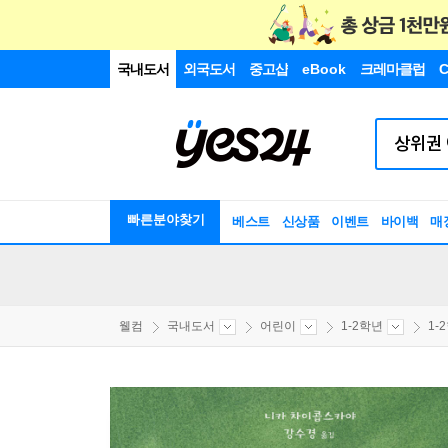
국내도서
외국도서
중고샵
eBook
크레마클럽
C
빠른분야찾기
베스트
신상품
이벤트
바이백
매
웰컴
국내도서
어린이
1-2학년
1-