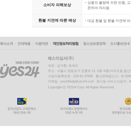
상품의 불량에 의한 반품, 교
소비자 피해보상
준하여 처리됨
환불 지연에 따른 배상
대금 환불 및 환불 지연에 
회사소개
인재채용
이용약관
개인정보처리방침
청소년보호정책
도서홍보안내
대표 : 김석환, 최세라
주소 : 서울시 영등포구 은행로 11, 5층~6층(여의도동,일신
사업자등록번호 : 229-81-37000 통신판매업신고 : 제 200
이메일 : yes24help@yes24.com 호스팅 서비스사업자 :
Copyright ⓒ YES24 Corp. All Rights Reserved.