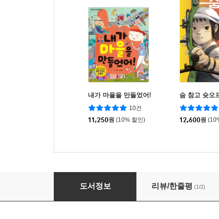
내가 마을을 만들었어!
숨 참고 슛오
10건
11,250
원
(10% 할인)
12,600
원
(10
해녀리나 : 해녀 할머니의 보물
도서정보
리뷰/한줄평
(1/2)