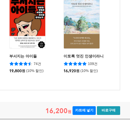
부서지는 아이들
이토록 멋진 인생이라니
74건
109건
19,800
원
(10% 할인)
16,920
원
(10% 할인)
16,200
카트에 넣기
바로구매
원