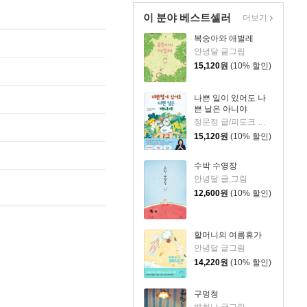
이 분야 베스트셀러
더보기
복숭아와 애벌레
안녕달 글그림
15,120
원
(10% 할인)
나쁜 일이 있어도 나
쁜 날은 아니야
정문정 글/피도크 그림/천근아 감수
15,120
원
(10% 할인)
수박 수영장
안녕달 글,그림
12,600
원
(10% 할인)
할머니의 여름휴가
안녕달 글그림
14,220
원
(10% 할인)
구멍청