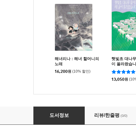
해녀리나 : 해녀 할머니의
햇빛초 대나무
노래
이 올라왔습
16,200
원
(10% 할인)
13,050
원
(10
고사리 사냥꾼
도서정보
리뷰/한줄평
(0/0)