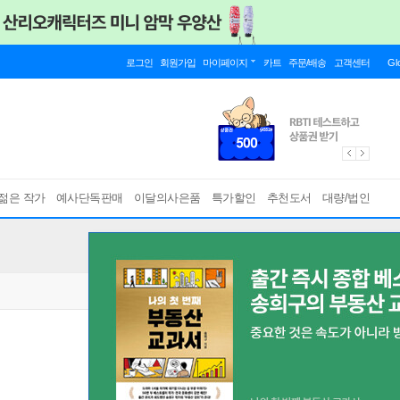
로그인
회원가입
마이페이지
카트
주문/배송
고객센터
Gl
젊은 작가
예사단독판매
이달의사은품
특가할인
추천도서
대량/법인