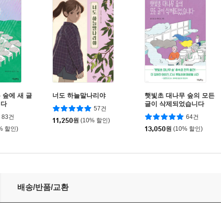
 숲에 새 글
너도 하늘말나리야
햇빛초 대나무 숲의 모든
니다
글이 삭제되었습니다
57건
83건
64건
11,250
원
(10% 할인)
% 할인)
13,050
원
(10% 할인)
배송/반품/교환