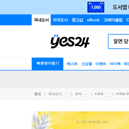
국내도서
외국도서
중고샵
eBook
크레마클럽
C
빠른분야찾기
베스트
신상품
이벤트
바이백
매
웰컴
국내도서
유아
4-6세
4-6세 우