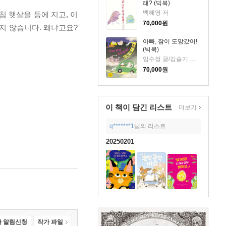
래? (빅북)
백혜영 저
 햇살을 등에 지고, 이
70,000
원
지 않습니다. 왜냐고요?
아빠, 잠이 도망갔어!
(빅북)
임수정 글/김슬기 그림
70,000
원
이 책이 담긴
리스트
더보기
q*******1
님의 리스트
20250201
 알림신청
작가 파일