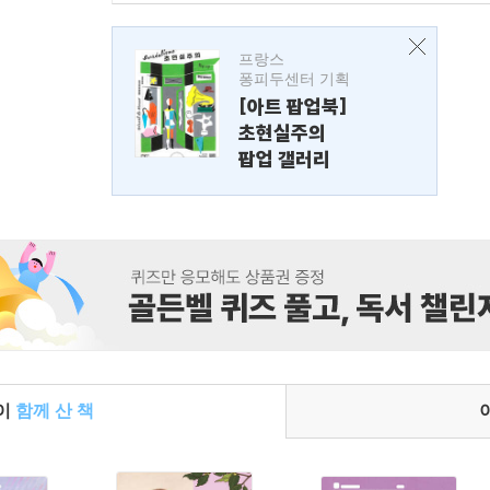
프랑스
퐁피두센터 기획
[아트 팝업북]
초현실주의
팝업 갤러리
들이
함께 산 책