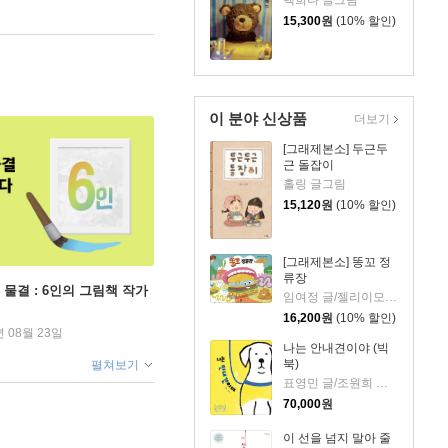
백희나 글그림
15,300
원
(10% 할인)
이 분야 신상품
더보기
[그래제본소] 두근두
근 돌잡이
홀링 글그림
15,120
원
(10% 할인)
[그래제본소] 똥꼬 정
류장
 물결 : 6인의 그림책 작가
임여정 글/젤리이모 그림
16,200
원
(10% 할인)
년 08월 23일
나는 안내견이야 (빅
북)
펼쳐보기
표영민 글/조원희 그림
70,000
원
이 선을 넘지 말아 줄