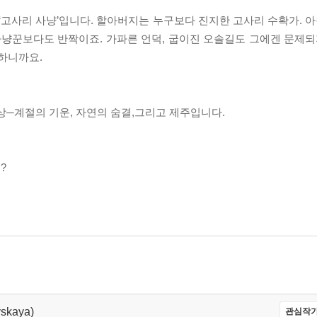
고사리 사냥’입니다. 할아버지는 누구보다 진지한 고사리 수확가. 아침
사냥꾼보다도 반짝이죠. 가파른 언덕, 굽이진 오솔길도 그에겐 문제되
랑하니까요.
상─계절의 기운, 자연의 숨결,그리고 제주입니다.
?
vskaya)
관심작가