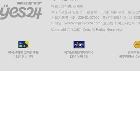
대표 : 김석환, 최세라
주소 : 서울시 영등포구 은행로 11, 5층~6층(여의도동,일신
사업자등록번호 : 229-81-37000 통신판매업신고 : 제 200
이메일 : yes24help@yes24.com 호스팅 서비스사업자 :
Copyright ⓒ YES24 Corp. All Rights Reserved.