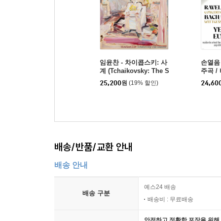
임윤찬 - 차이콥스키: 사
손열음 
계 (Tchaikovsky: The S
주곡 /
easons, Op. 37a)
el: Co
25,200
원
(19% 할인)
24,60
ittgens
배송/반품/교환 안내
배송 안내
예스24 배송
배송 구분
배송비 : 무료배송
안전하고 정확한 포장을 위해 