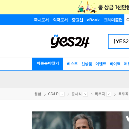
국내도서
외국도서
중고샵
eBook
크레마클럽
C
빠른분야찾기
베스트
신상품
이벤트
바이백
매
웰컴
CD/LP
클래식
독주곡
독주곡 