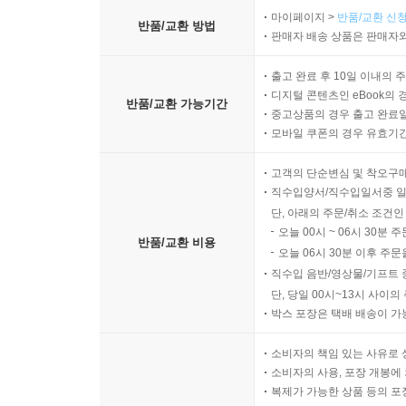
마이페이지 >
반품/교환 신청
반품/교환 방법
판매자 배송 상품은 판매자와
출고 완료 후 10일 이내의 
디지털 콘텐츠인 eBook의 
반품/교환 가능기간
중고상품의 경우 출고 완료일
모바일 쿠폰의 경우 유효기간(
고객의 단순변심 및 착오구
직수입양서/직수입일서중 일
단, 아래의 주문/취소 조건인
오늘 00시 ~ 06시 30분 
반품/교환 비용
오늘 06시 30분 이후 주문
직수입 음반/영상물/기프트 
단, 당일 00시~13시 사이
박스 포장은 택배 배송이 가
소비자의 책임 있는 사유로 
소비자의 사용, 포장 개봉에 
복제가 가능한 상품 등의 포장을 