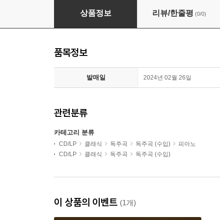
Piotr Anderszewski 바르톡: 바가텔 / 야나체
상품정보
리뷰/한줄평
(0/0)
품목정보
발매일
2024년 02월 26일
관련분류
카테고리 분류
CD/LP
클래식
독주곡
독주곡 (수입)
피아노
CD/LP
클래식
독주곡
독주곡 (수입)
이 상품의 이벤트
(1개)