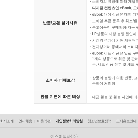
소비자의 요청에 따라 개별
디지털 컨텐츠인 eBook, 
eBook 대여 상품은 대여 기
모바일 쿠폰 등록 후 취소/환
반품/교환 불가사유
중고상품이 구매확정(자동 
LP상품의 재생 불량 원인이 기
시간의 경과에 의해 재판매가
전자상거래 등에서의 소비자
eBook 세트 상품은 일괄 
1개의 상품으로 취급 및 판매
우, 세트 상품 전부 및 세트
상품의 불량에 의한 반품, 교
소비자 피해보상
준하여 처리됨
환불 지연에 따른 배상
대금 환불 및 환불 지연에 
회사소개
인재채용
이용약관
개인정보처리방침
청소년보호정책
도서홍보안내