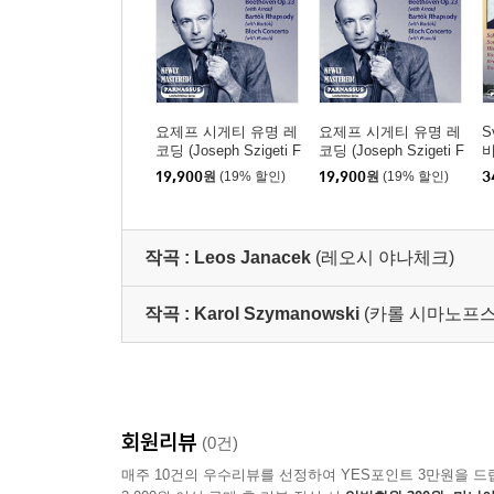
요제프 시게티 유명 레
요제프 시게티 유명 레
S
코딩 (Joseph Szigeti F
코딩 (Joseph Szigeti F
amous Recordings)
amous Recordings)
19,900
원
(19% 할인)
19,900
원
(19% 할인)
3
(
t
작곡 :
Leos Janacek
(레오시 야나체크)
작곡 :
Karol Szymanowski
(카롤 시마노프스
회원리뷰
(0건)
매주 10건의 우수리뷰를 선정하여 YES포인트 3만원을 드