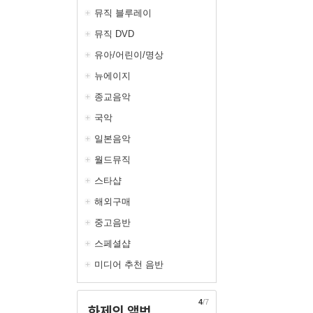
뮤직 블루레이
뮤직 DVD
유아/어린이/명상
뉴에이지
종교음악
국악
일본음악
월드뮤직
스타샵
해외구매
중고음반
스페셜샵
미디어 추천 음반
4
/7
화제의 앨범