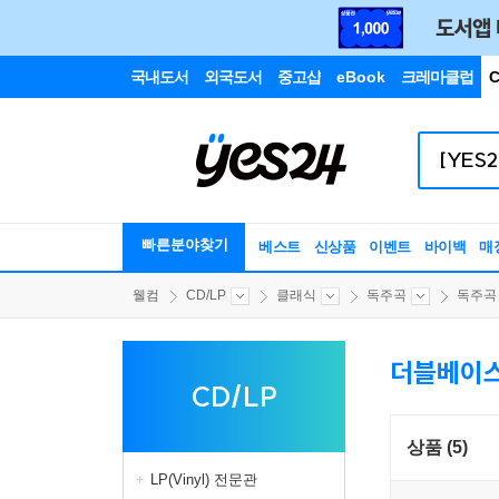
국내도서
외국도서
중고샵
eBook
크레마클럽
C
빠른분야찾기
베스트
신상품
이벤트
바이백
매
웰컴
CD/LP
클래식
독주곡
독주곡 
더블베이
CD/LP
상품 (5)
LP(Vinyl) 전문관