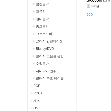
39,000
원
19
%
합창음악
390원
고음악
2CD
현대음악
종교음악
크로스오버
클래식 컴필레이션
Blu-ray/DVD
클래식 고음질 음반
수입음반
시대악기 연주
클래식 주요 레이블
POP
ROCK
재즈
OST