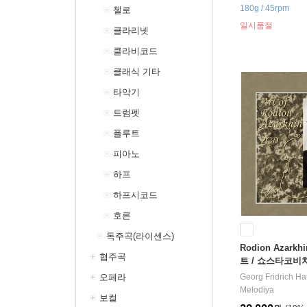
180g / 45rpm
첼로
일시품절
클라리넷
클라비코드
클래식 기타
타악기
트럼펫
플루트
피아노
하프
하프시코드
호른
독주곡(라이센스)
Rodion Azarkh
협주곡
트 / 쇼스타코비
곡 모음집 (Art of 
오페라
Georg Fridrich Ha
Melodiya
보컬