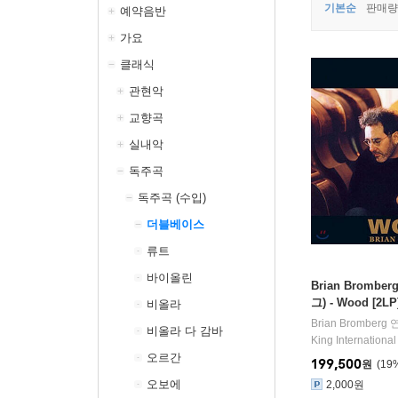
기본순
판매량
예약음반
가요
클래식
관현악
교향곡
실내악
독주곡
독주곡 (수입)
더블베이스
류트
바이올린
Brian Bromb
그) - Wood [2LP
비올라
Brian Bromberg
비올라 다 감바
King International
오르간
199,500
원
19
오보에
2,000원