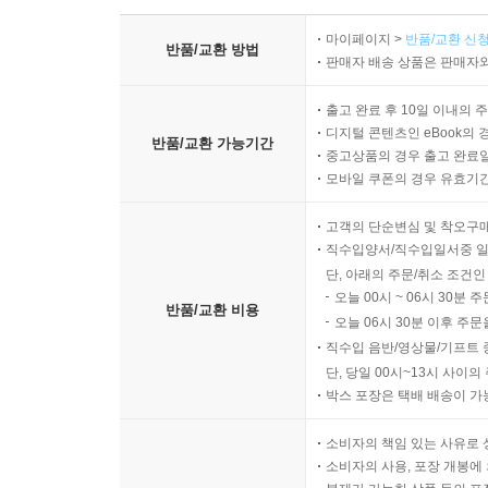
마이페이지 >
반품/교환 신청
반품/교환 방법
판매자 배송 상품은 판매자와
출고 완료 후 10일 이내의 
디지털 콘텐츠인 eBook의 
반품/교환 가능기간
중고상품의 경우 출고 완료일
모바일 쿠폰의 경우 유효기간(
고객의 단순변심 및 착오구
직수입양서/직수입일서중 일
단, 아래의 주문/취소 조건인
오늘 00시 ~ 06시 30분 
반품/교환 비용
오늘 06시 30분 이후 주문
직수입 음반/영상물/기프트 
단, 당일 00시~13시 사이
박스 포장은 택배 배송이 가
소비자의 책임 있는 사유로 
소비자의 사용, 포장 개봉에 