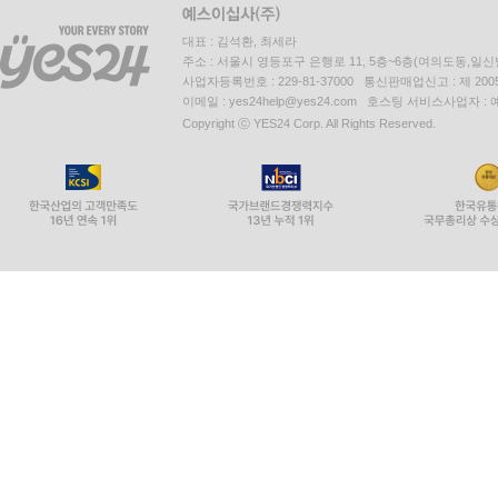
대표 : 김석환, 최세라
주소 : 서울시 영등포구 은행로 11, 5층~6층(여의도동,일신
사업자등록번호 : 229-81-37000 통신판매업신고 : 제 200
이메일 : yes24help@yes24.com 호스팅 서비스사업자 :
Copyright ⓒ YES24 Corp. All Rights Reserved.