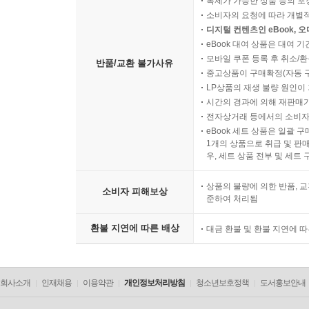
복제가 가능한 상품 등의 포장을 
소비자의 요청에 따라 개별
디지털 컨텐츠인 eBook, 
eBook 대여 상품은 대여 기
모바일 쿠폰 등록 후 취소/환
반품/교환 불가사유
중고상품이 구매확정(자동 
LP상품의 재생 불량 원인이 기
시간의 경과에 의해 재판매가
전자상거래 등에서의 소비자
eBook 세트 상품은 일괄 
1개의 상품으로 취급 및 판매
우, 세트 상품 전부 및 세트
상품의 불량에 의한 반품, 교
소비자 피해보상
준하여 처리됨
환불 지연에 따른 배상
대금 환불 및 환불 지연에 
회사소개
인재채용
이용약관
개인정보처리방침
청소년보호정책
도서홍보안내