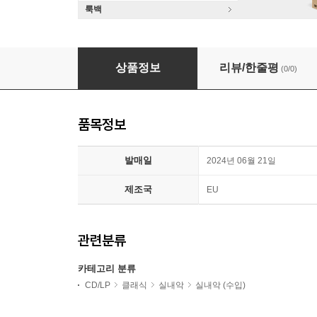
룩백
상품정보
리뷰/한줄평
(0/0)
품목정보
발매일
2024년 06월 21일
제조국
EU
관련분류
카테고리 분류
CD/LP
클래식
실내악
실내악 (수입)