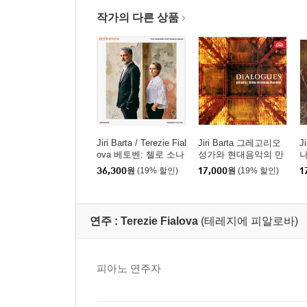
작가의 다른 상품
Jiri Barta / Terezie Fial
Jiri Barta 그레고리오
J
ova 베토벤: 첼로 소나
성가와 현대음악의 만
나
타 1-5번 (Beethoven: T
남 (Dialogues)
(
36,300
원
(19% 할인)
17,000
원
(19% 할인)
1
he Sonatas for Piano a
G
nd Cello)
e)
연주 :
Terezie Fialova
(테레지에 피알로바)
피아노 연주자