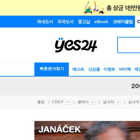
국내도서
외국도서
중고샵
eBook
크레마클럽
C
빠른분야찾기
베스트
신상품
이벤트
바이백
매
20
웰컴
CD/LP
클래식
실내악
실내악 