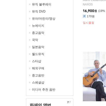
Mario Castelnuov
뮤직 블루레이
NAXOS
16,900
원
19
%
뮤직 DVD
170원
유아/어린이/명상
일시품절
뉴에이지
종교음악
국악
일본음악
월드뮤직
스타샵
해외구매
중고음반
스페셜샵
미디어 추천 음반
7
/7
화제의 앨범