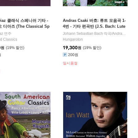
o Diaz 클래식 스페니쉬 기타 -
Andras Csaki 바흐: 류트 모음곡 1-
디아즈 (The Classical Sp
4번 - 기타 편곡반 (J.S. Bach: Lute
uitar)
Suites for Guitar BWV995-997 & 1
az
연주
,
Heitor Villa-Lobos
,
Isaac Albeniz
Johann Sebastian Bach
작곡 외 1명
작곡/
Andras Csaki
006a) 언드라시 차키
d Classics
Hungaroton
0
19,300
원
19
%
원
19
%
원
200원
일시품절
절