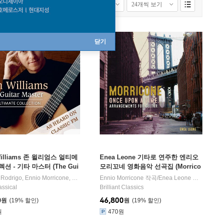
닫기
Williams 존 윌리엄스 얼티메
Enea Leone 기타로 연주한 엔리오
션 - 기타 마스터 (The Gui
모리꼬네 영화음악 선곡집 (Morrico
ter: Rodrigo / Tarrega / Viv
ne: Unce upon a time,arrangemen
ta Escarpa
 Rodrigo
,
Ennio Morricone
,
Jeffrey McFadden
,
Francisco Tarrega
,
Adam Holzman
Ennio Morricone
,
,
Isaac Albeniz
작곡/
,
Enea Leone
Nino Rota
작곡 외 14
연주
J.S. Bach / Barrios / Albeniz
ts for Guitar) [LP]
assical
Brilliant Classics
dos)
0
46,800
원
19
%
원
19
%
원
470원