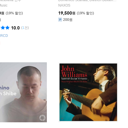
ch
 Malats
Mesolella
작곡 외 1명
,
Anton Diabelli
연주
,
Jose M. Lopez Lopez
Domenico Scarlatti
작곡 외 1명
,
Dietrich Buxtehude
,
Feli
Music
NAXOS
0
19,500
원
19
%
원
19
%
원
200원
10.0
(
1
건)
XRCD
절