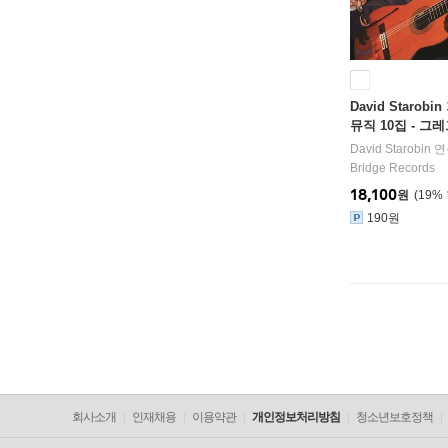
David Starob
뮤직 10집 - 그
블랜드 외 (New Mu
David Starobin
연
Vol.10 - Gregg 
Bridge Records
and / Paul C
18,100
원
19
%
로빈
190원
회사소개
인재채용
이용약관
개인정보처리방침
청소년보호정책