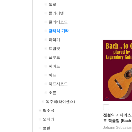
첼로
클라리넷
클라비코드
클래식 기타
타악기
트럼펫
플루트
피아노
하프
하프시코드
호른
독주곡(라이센스)
협주곡
전설의 기타리스
오페라
흐 작품집 (Bach T
by Legendary Gu
Johann Sebastia
보컬