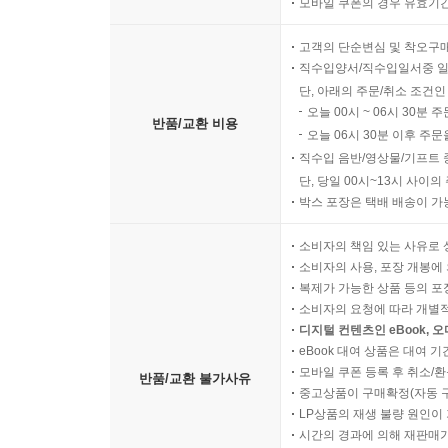
모바일 쿠폰의 경우 유효기간(
고객의 단순변심 및 착오구
직수입양서/직수입일서중 일
단, 아래의 주문/취소 조건인
오늘 00시 ~ 06시 30분 
반품/교환 비용
오늘 06시 30분 이후 주문
직수입 음반/영상물/기프트 
단, 당일 00시~13시 사이
박스 포장은 택배 배송이 가
소비자의 책임 있는 사유로 
소비자의 사용, 포장 개봉에 
복제가 가능한 상품 등의 포장을 
소비자의 요청에 따라 개별
디지털 컨텐츠인 eBook, 
eBook 대여 상품은 대여 기
모바일 쿠폰 등록 후 취소/환
반품/교환 불가사유
중고상품이 구매확정(자동 
LP상품의 재생 불량 원인이 기
시간의 경과에 의해 재판매가