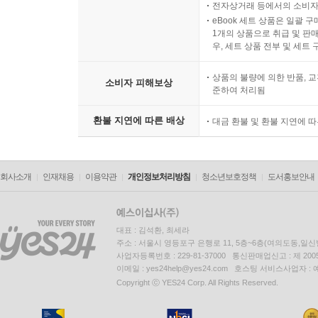
전자상거래 등에서의 소비자
eBook 세트 상품은 일괄 
1개의 상품으로 취급 및 판매
우, 세트 상품 전부 및 세트
상품의 불량에 의한 반품, 교
소비자 피해보상
준하여 처리됨
환불 지연에 따른 배상
대금 환불 및 환불 지연에 
회사소개
인재채용
이용약관
개인정보처리방침
청소년보호정책
도서홍보안내
대표 : 김석환, 최세라
주소 : 서울시 영등포구 은행로 11, 5층~6층(여의도동,일신
사업자등록번호 : 229-81-37000 통신판매업신고 : 제 200
이메일 : yes24help@yes24.com 호스팅 서비스사업자 :
Copyright ⓒ YES24 Corp. All Rights Reserved.