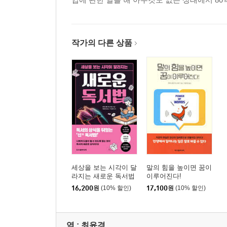
제2장 실천! 20분 만에 할 수 있는 ‘공명 리딩’
스텝 0 책을 만지며 자신의 과제를 명확히 한다 85
스텝 1 책을 펄럭펄럭하며 정보를 뇌에 다운로드한다
작가의 다른 상품
스텝 2 세 부분으로 나눈 맵에 곡선을 그린다 95
스텝 3 곡선의 신경 쓰이는 부분의 페이지에서 단어
스텝 4 신경 쓰이는 단어를 찾아 질문해나가면서 그 
스텝 5 그 책에서 얻은 아이디어를 활용하는 행동 계
공명 리딩 Q&A 108
제3장 어디서든지 가볍게 읽을 수 있고, 내용도 안 
전철 안에서 1권을 다 읽을 수 있다! 117
세상을 보는 시각이 달
말의 힘을 높이면 꿈이
점심 시간을 활용한 독서로 연간 250권! 119
라지는 새로운 독서법
이루어진다!
당신의 아침 독서가 아이들에게도 독서 습관을 만든다
16,200
원
(10% 할인)
17,100
원
(10% 할인)
읽은 것을 잊어버리지 않으려면 어떻게 해야 할까? 1
작은 아웃풋만으로도 이제 잊어버리지 않는다! 127
역 :
최윤경
왜 공명 맵을 다시 보는 것만으로 순식간에 생각해낼 