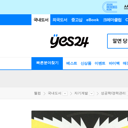
국내도서
외국도서
중고샵
eBook
크레마클럽
C
빠른분야찾기
베스트
신상품
이벤트
바이백
매
웰컴
국내도서
자기계발
성공학/경력관리