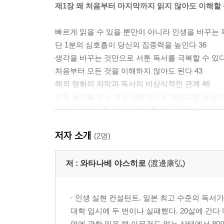
제1장 왜 처음부터 마지막까지 읽지 않아도 이해할 
빠르게 읽을 수 있을 뿐만이 아니라 인생을 바꾸는 
단 1분의 심호흡이 당신의 집중력을 높인다 36
생각을 바꾸는 것만으로 서툰 독서를 극복할 수 있다
처음부터 모든 것을 이해하지 않아도 된다 43
해외 영화의 자막과 독서의 비상식적인 관계 46
먼저 목차를 보는 것은 과학적으로 역효과를 낳는다 
자신이 진정으로 원하는 정보를 얻기 위해 하지 말아야
독서를 가속화시키는 공명이란? 55
저자 소개
몸은 손에 닿은 것의 본질을 순식간에 이해한다 57
(2명)
책을 펄럭이는 것만으로도 뇌에 들어가는 이유 62
읽는 목적을 정하는 것만으로 속도와 기억력이 높아
저 :
와타나베 야스히로
(渡邊康弘)
사람은 입장을 바꿔 읽음으로써 이해도와 기억력이 
독서를 가속화하는 열쇠는 할리우드 각본술 75
· 인생 실현 컨설턴트. 일본 최고 수준의 독서
독서에 혁신을 불러일으킨다, 공명의 다섯 가지 스텝
대학 입시에 두 번이나 실패했다. 20살에 간다
업에 관한 일을 해 아무것도 없는 상태에서 80억