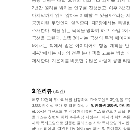
공명 리딩은 매달 50권의 비즈니스 외서를 읽지
준의 시간에 얽매이지 않고 많은 시간을 들여도 좋
2년간 원리를 밝히는 연구를 진행했고, 이후 3년간
--- p.111
마지막까지 읽지 않아도 이해할 수 있을까?’라는 
공명이란 무엇인지 알려준다. 제2장에서는 특별한
가치가 있다고 생각하는 것에 돈을 투자하지 않으면
소개한다. 책을 읽는 목적을 명확히 하고, 스텝 1
수 있습니다. 저자에게는 약간의 인세밖에 되지 않을
곡선을 그린다. 스텝 3에서는 곡선의 특정 페이지
--- p.183
5에서는 책에서 얻은 아이디어로 행동 계획을 만
제4장에서는 자신의 전문 분야 책을 고르는 방법과
자신이 구성한 ‘책 드림팀’의 책은 여러 번 읽어도
제시한다. 지은이를 비롯한 수많은 사람이 공명 리딩
해서 처음 읽었을 때와 시점이 달라졌기 때문입니다
즐거워집니다. 머릿속의 ‘책 드림팀’. 당신은 어떤
--- p.229
회원리뷰
(35건)
매주 10건의 우수리뷰를 선정하여 YES포인트 3만원을 드
3,000원 이상 구매 후 리뷰 작성 시
일반회원 300원, 마니아
eBook은 다운로드 후 작성한 리뷰만 YES포인트 지급됩니
클래스는 첫번째 회차 주문확정 시점부터 마지막 회차 주문
사락 독서모임으로 진행된 클래스는 사락 독서모임 게시판
eBook 페이백, CD/LP, DVD/Blu-ray, 패션 및 판매금