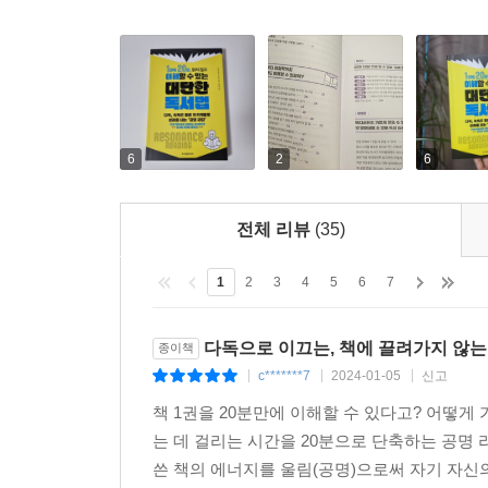
6
2
6
전체 리뷰
(35)
1
2
3
4
5
6
7
다독으로 이끄는, 책에 끌려가지 않는
종이책
c*******7
2024-01-05
신고
|
|
|
책 1권을 20분만에 이해할 수 있다고? 어떻게
는 데 걸리는 시간을 20분으로 단축하는 공명
쓴 책의 에너지를 울림(공명)으로써 자기 자신의