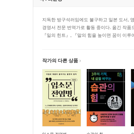
기억에 정착되는 것뿐만이 아니다! 다른 사람에게 감
공유할 때는 자신의 감동 포인트부터 전달한다 136
지독한 방구석러임에도 불구하고 일본 도서, 영상
‘좋아요’를 많이 받는 SNS 서평도 술술 써나갈 수 있
경영서 전문 번역가로 활동 중이다. 옮긴 작품으
많은 사람에게 닿을 수 있는 서평의 포인트는 느슨한 
『일의 힌트』, 『말의 힘을 높이면 꿈이 이루어진
성공하는 사람이 책을 읽은 후에 하는 두 가지 일 14
떠오른 아이디어를 실행하는 행동 계획 만드는 법 1
좋아하는 책의 저자 사인회나 강연회에 가본다 153
작가의 다른 상품
스터디그룹·독서 모임에서 동료와 다른 시점을 얻을 
사내 독서 모임에서 독창적인 비즈니스 모델 디자인이
아웃풋을 늘리는 양질의 수면법 162
자기 전과 아침에 눈을 뜬 후의 한마디로 당신의 배움
제4장 자신의 전문 분야 책 고르는 법과 읽는 법
제너럴리스트에서 연속 스페셜리스트가 요구되는 시
짧은 시간 안에 전문적인 논문을 쓸 수 있게 된다 17
지식뿐만 아니라 기술도 단기간에 익힐 수 있다 176