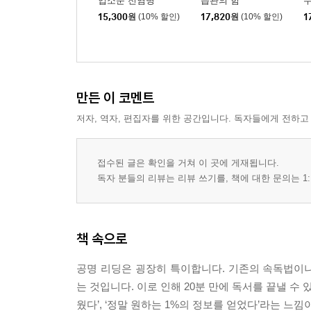
입소문 전염병
습관의 힘
주말 이틀 동안 자신의 전문 분야를 확장하는 방법 1
15,300
원
(10% 할인)
17,820
원
(10% 할인)
1
단 이틀 만에 전문가 수준의 지식을 습득할 수 있는 
비즈니스 원서를 바로 술술 읽는 요령 190
미국 아마존닷컴을 능숙하게 활용하는 방법 195
만든 이 코멘트
제5장 독서로 성과를 내는 사람, 읽는 것만으로 끝
저자, 역자, 편집자를 위한 공간입니다. 독자들에게 전하고
앞으로의 시대, 독서 지식을 돈으로 바꾸는 사람이 
왜 연봉이 높은 사람일수록 독서가일까? 204
접수된 글은 확인을 거쳐 이 곳에 게재됩니다.
세계에서 가장 부자와 독서와의 상관관계
독자 분들의 리뷰는 리뷰 쓰기를, 책에 대한 문의는 1:
- 빌 게이츠와 워런 버핏의 독서량은? 208
독서에는 꿈을 이루는 힘이 있다 210
성공 직전의 사람들이 꼭 하는 일을 따라 해보자 21
책 속으로
독서로 삶을 바꾸는 데 도움이 되는 도구 ① - 꿈의 실
독서로 삶을 바꾸는 데 도움이 되는 도구 ② - 미래 비
공명 리딩은 굉장히 특이합니다. 기존의 속독법이나
독서로 삶을 바꾸는 데 도움이 되는 도구 ③ - 비즈니스
는 것입니다. 이로 인해 20분 만에 독서를 끝낼 수
책 멘토팀 ‘책 드림팀’을 만들자 227
웠다’, ‘정말 원하는 1%의 정보를 얻었다’라는 느낌