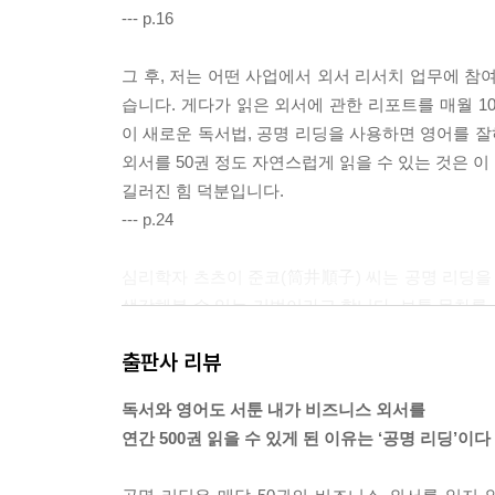
독서는 저자의 뇌를 사용해서 저렴하고 빠르게 재능을
--- p.16
저자의 두뇌를 빌리는 독서법 - 공명 리딩·지니어스 
원서를 읽으면 그 분야의 일류와 이어진다 236
그 후, 저는 어떤 사업에서 외서 리서치 업무에 참
책을 알게 되는 순간의 행동이 좋은 인연을 만든다 2
습니다. 게다가 읽은 외서에 관한 리포트를 매월 1
독서를 한 후에는 긍정적인 착각을 하게 된다 244
이 새로운 독서법, 공명 리딩을 사용하면 영어를 잘
외서를 50권 정도 자연스럽게 읽을 수 있는 것은 
에필로그 247
길러진 힘 덕분입니다.
--- p.24
심리학자 츠츠이 준코(筒井順子) 씨는 공명 리딩을 
생각해볼 수 있는 기법이라고 합니다. 보통 목차를
반발하면서도 결국은 저자의 흐름에 휩쓸려가게 됩
출판사 리뷰
씨는 지금까지 책을 읽느라 고생한 적이 한 번도 없
--- p.73
독서와 영어도 서툰 내가 비즈니스 외서를
연간 500권 읽을 수 있게 된 이유는 ‘공명 리딩’이다
지금까지 공명 리딩을 배운 사람의 많은 수가 대체로
니다. 또한 이 20분의 단계에서 그 책이 인생을 