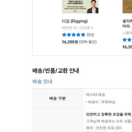
디깅 (Digging)
생각
어라
박치은 저
다크호스
|
33건
16,200
원
(10% 할인)
16,2
배송/반품/교환 안내
배송 안내
예스24 배송
배송 구분
배송비 : 무료배송
안전하고 정확한 포장을 위해 
고객님께 배송되는 모든 상품을
목적 : 안전한 포장 관리