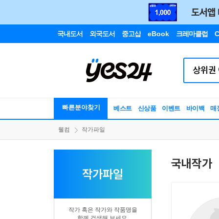
국내도서
외국도서
중고샵
eBook
크레마클럽
C
빠른분야찾기
베스트
신상품
이벤트
바이백
매
웰컴
작가파일
국내작가
작가파일
작가 혹은 작가와 작품명을
함께 검색해 보세요.