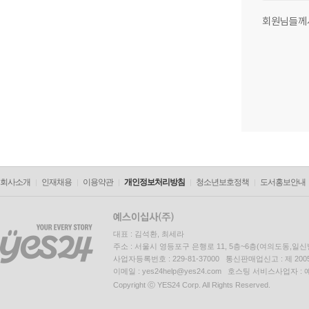
회원님들께
회사소개
인재채용
이용약관
개인정보처리방침
청소년보호정책
도서홍보안내
대표 : 김석환, 최세라
주소 : 서울시 영등포구 은행로 11, 5층~6층(여의도동,일신
사업자등록번호 : 229-81-37000 통신판매업신고 : 제 200
이메일 : yes24help@yes24.com 호스팅 서비스사업자 :
Copyright ⓒ YES24 Corp. All Rights Reserved.