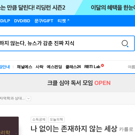
D/LP
DVD/BD
문구
/GIFT
티켓
독서유형검사
장안내
채널예스
사락
예스펀딩
클래스24
RBTI Lab
여
독서유형검사
크클 심야 독서 모임
OPEN
자역학과 상대...
소득공제
오늘의책
나 없이는 존재하지 않는 세상
카를로