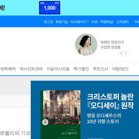
로그인
회원가입
마이페이지
카트
주문/배송
고객센터
Gl
름방학혜택
예사단독판매
이달의사은품
특가할인
추천도서
대량/법인
 로벨리의 기묘하고 아름다운 양자 물리학
[ 양장 ]