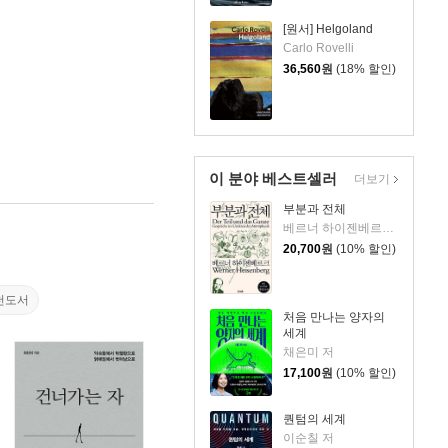
[원서] Helgoland
Carlo Rovelli
36,560
원
(18% 할인)
이 분야 베스트셀러
더보기
부분과 전체
베르너 하이젠베르크 저/유영미 역/김재영 감수
20,700
원
(10% 할인)
천도서
처음 만나는 양자의
세계
채은미 저
17,100
원
(10% 할인)
퀀텀의 세계
이순칠 저