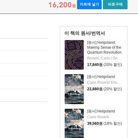
16,200
카트에 넣기
바로구매
원
이 책의 원서/번역서
[원서] Helgoland:
Making Sense of the
Quantum Revolution
Rovelli, Carlo / Segre, Erica / Carnell, Simon
17,840
원
(20% 할인)
[원서] Helgoland
Carlo Rovelli/ Erica Segre (TRN), Simon Carnell (TRN)
22,880
원
(20% 할인)
[원서] Helgoland
Carlo Rovelli
39,560
원
(18% 할인)