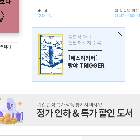
eBook
이 상품을 팔기
13,000원
매입가 4,500
김은성 작가
친필 메시지 수록
유하기
---------------
[예스리커버]
빵야 TRIGGER