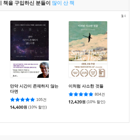
이 책을 구입하신 분들이
많이 산 책
1
/4
만약 시간이 존재하지 않는
이처럼 사소한 것들
다면
804건
105건
12,420
원
(10% 할인)
14,400
원
(10% 할인)