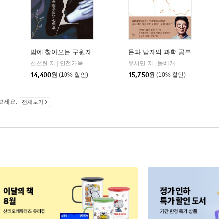
밤에 찾아오는 구원자
문과 남자의 과학 공부
천선란 저
안전가옥
유시민 저
돌베개
|
|
14,400
원
(10% 할인)
15,750
원
(10% 할인)
보세요.
전체보기