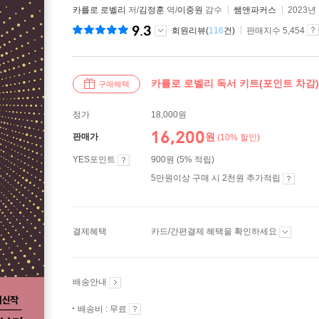
카를로 로벨리
저/
김정훈
역/
이중원
감수
쌤앤파커스
2023년
9.3
회원리뷰(
116
건)
판매지수 5,454
카를로 로벨리 독서 키트(포인트 차감)
구매혜택
정가
18,000원
16,200
원
판매가
(10% 할인)
YES포인트
900원 (5% 적립)
5만원이상 구매 시 2천원 추가적립
결제혜택
카드/간편결제 혜택을 확인하세요
배송안내
배송비 : 무료