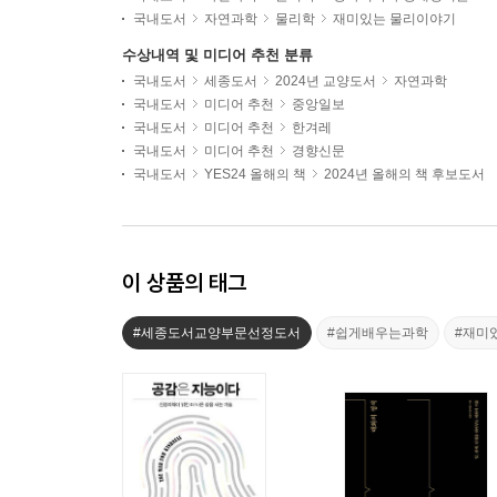
국내도서
자연과학
물리학
재미있는 물리이야기
수상내역 및 미디어 추천 분류
국내도서
세종도서
2024년 교양도서
자연과학
국내도서
미디어 추천
중앙일보
국내도서
미디어 추천
한겨레
국내도서
미디어 추천
경향신문
국내도서
YES24 올해의 책
2024년 올해의 책 후보도서
이 상품의 태그
#세종도서교양부문선정도서
#쉽게배우는과학
#재미