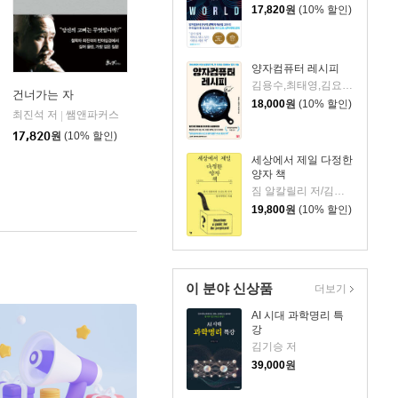
17,820
원
(10% 할인)
양자컴퓨터 레시피
김용수,최태영,김요셉 저
건너가는 자
18,000
원
(10% 할인)
최진석 저
쌤앤파커스
|
17,820
원
(10% 할인)
세상에서 제일 다정한
양자 책
짐 알칼릴리 저/김성훈 역
19,800
원
(10% 할인)
이 분야 신상품
더보기
AI 시대 과학명리 특
강
김기승 저
39,000
원