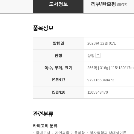
나 없이는 존재하지 않는 세상
도서정보
리뷰/한줄평
(59/57)
품목정보
발행일
2023년 12월 01일
판형
양장
쪽수, 무게, 크기
256쪽 | 316g | 115*180*17
ISBN13
9791165348472
ISBN10
1165348470
관련분류
카테고리 분류
국내도서
자연과학
물리학
양자역학과 상대성이론