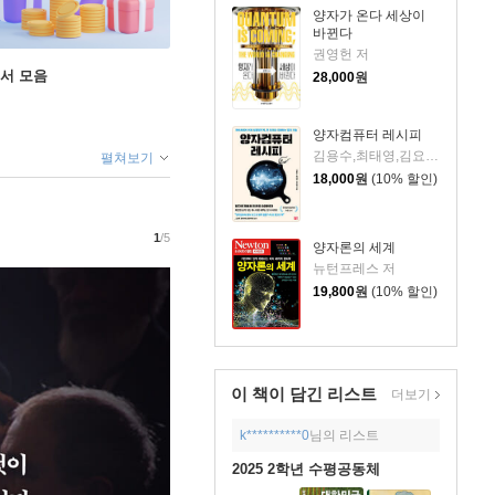
양자가 온다 세상이
바뀐다
권영헌 저
도서 모음
28,000
원
양자컴퓨터 레시피
김용수,최태영,김요셉 저
펼쳐보기
18,000
원
(10% 할인)
1
/5
양자론의 세계
뉴턴프레스 저
19,800
원
(10% 할인)
이 책이 담긴
리스트
더보기
k**********0
님의 리스트
2025 2학년 수평공동체