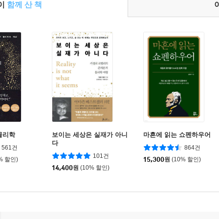
들이
함께 산 책
물리학
보이는 세상은 실재가 아니
마흔에 읽는 쇼펜하우어
다
561건
864건
101건
% 할인)
15,300
원
(10% 할인)
14,400
원
(10% 할인)