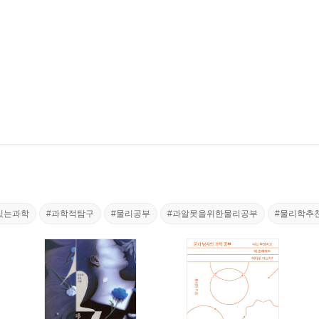
있는과학
#과학적탐구
#물리공부
#과알못을위한물리공부
#물리학추