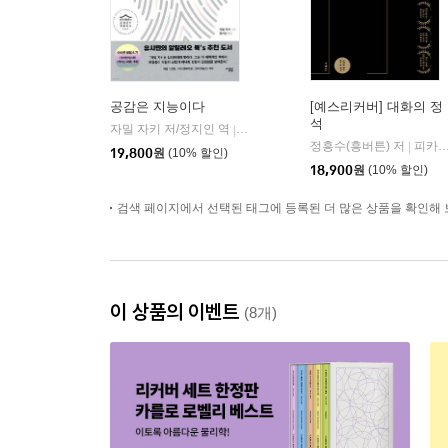
공감은 지능이다
[예스리커버] 대화의 정
석
자밀 자키 저/정지인 역
심심
|
정흥수(흥버튼) 저
피카(FIKA)
|
19,800
원
(10% 할인)
18,900
원
(10% 할인)
검색 페이지에서 선택된 태그에 등록된 더 많은 상품을 확인해 
이 상품의 이벤트
(8개)