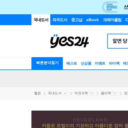
국내도서
외국도서
중고샵
eBook
크레마클럽
C
빠른분야찾기
베스트
신상품
이벤트
바이백
매
웰컴
국내도서
자연과학
물리학
양