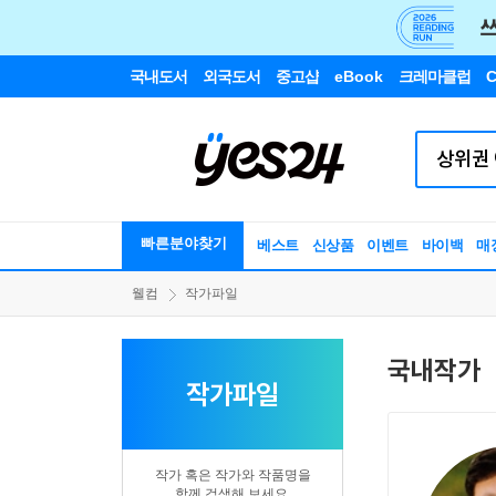
국내도서
외국도서
중고샵
eBook
크레마클럽
C
빠른분야찾기
베스트
신상품
이벤트
바이백
매
웰컴
작가파일
국내작가
작가파일
작가 혹은 작가와 작품명을
함께 검색해 보세요.