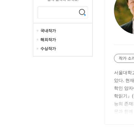
국내작가
해외작가
수상작가
작가 소
서울대학교
았다. 현
학인 양자
학읽기』(공
능의 존재론
문과 함께
했고, 세바