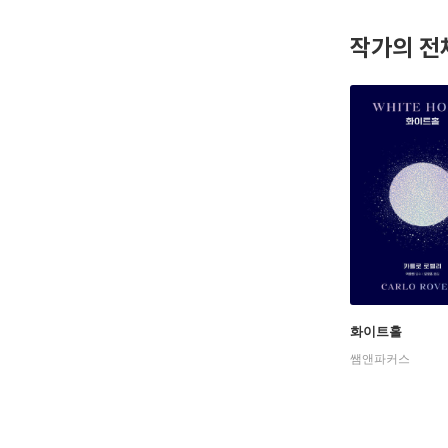
작가의 전
화이트홀
쌤앤파커스