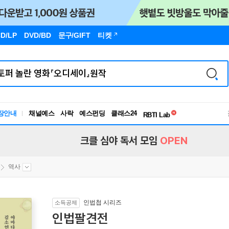
D/LP
DVD/BD
문구
/GIFT
티켓
독서유형검사
장안내
채널예스
사락
예스펀딩
클래스24
RBTI Lab
독서유형검사
크클 심야 독서 모임
OPEN
역사
인법첩 시리즈
소득공제
인법팔견전