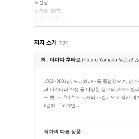
도전장
닌자술 ‘열(悅)’
염불도(念佛刀)
닌자술 ‘도(盜)’
팔문둔갑(八門遁甲)
저자 소개
삼견(三犬) 평정
(2명)
외박진(外縛陣)
닌자술 ‘음(淫)’
저 :
야마다 후타로
(Futaro Yamada,やま
‘그림자 무사’ 혈소(血笑)
포로
1922~2001년. 도쿄의과대를 졸업했으며, 
시노 아가씨
과 미스터리 소설 등 다양한 장르의 베스트셀러
음설(陰舌)
도 했다. 『다루마 고개의 사건』으로 작가 데뷔
곳간의 안과 밖
8년에 『코가인...
지병풍(地屛風)
두 명의 무라사메
마지막 흥행은 3월 3일
내박진(內縛陣)
작가의 다른 상품