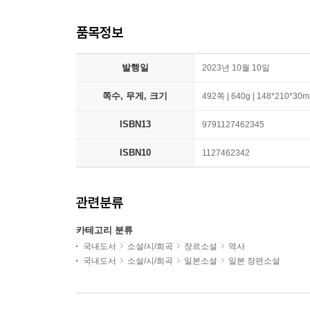
품목정보
발행일
2023년 10월 10일
쪽수, 무게, 크기
492쪽 | 640g | 148*210*30
ISBN13
9791127462345
ISBN10
1127462342
관련분류
카테고리 분류
국내도서
소설/시/희곡
장르소설
역사
국내도서
소설/시/희곡
일본소설
일본 장편소설