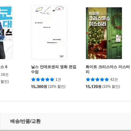
스 6
닐스 안데르센의 영화 편집
화이트 크리스마스 미스터
수업
리
16건
1건
42건
 할인)
15,300
원
(10% 할인)
15,120
원
(10% 할인)
배송/반품/교환