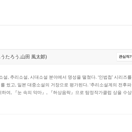
だ ふうたろう,山田 風太郞)
관심작가
전기소설, 추리소설, 시대소설 분야에서 명성을 떨쳤다. ‘인법첩’ 시리즈
를 썼고, 일본 대중소설의 거장으로 평가된다. ‘추리소설계의 전후파
하여, 『눈 속의 악마』, 『허상음락』으로 탐정작가클럽 상을 수상하였