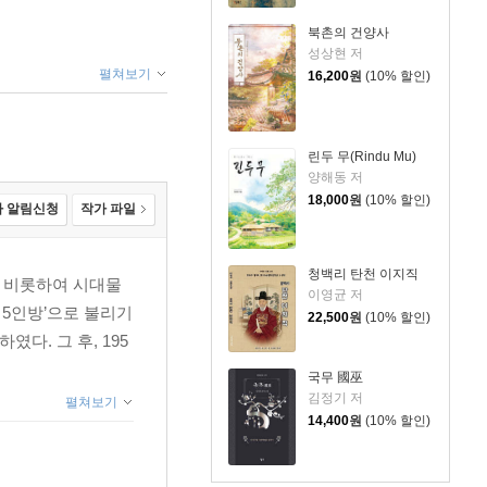
북촌의 건양사
성상현 저
펼쳐보기
16,200
원
(10% 할인)
린두 무(Rindu Mu)
양해동 저
18,000
원
(10% 할인)
 알림신청
작가 파일
청백리 탄천 이지직
를 비롯하여 시대물
이영균 저
 5인방’으로 불리기
22,500
원
(10% 할인)
다. 그 후, 195
국무 國巫
김정기 저
펼쳐보기
14,400
원
(10% 할인)