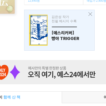
12,640원
매입가 2,900
김은성 작가
친필 메시지 수록
---------------
[예스리커버]
빵야 TRIGGER
들이
함께 산 책