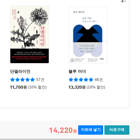
4
/4
단델라이언
블루 머더
57건
46건
11,700
원
(10% 할인)
13,320
원
(10% 할인)
14,220
카트에 넣기
바로구매
원