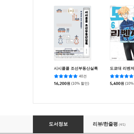
시시콜콜 조선부동산실록
도쿄대 리벤저
40건
16,200
원
(10% 할인)
5,400
원
(10%
인법팔견전
도서정보
리뷰/한줄평
(4/1)