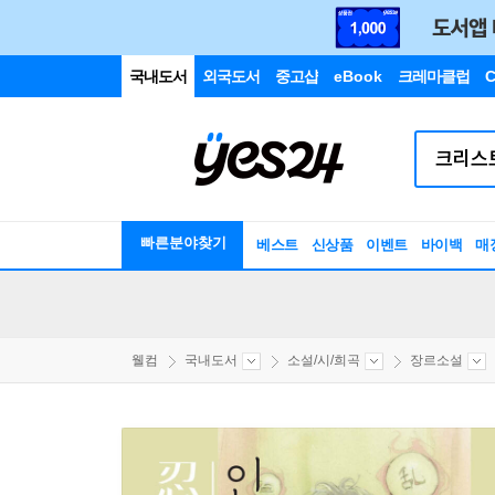
국내도서
외국도서
중고샵
eBook
크레마클럽
C
빠른분야찾기
베스트
신상품
이벤트
바이백
매
웰컴
국내도서
소설/시/희곡
장르소설