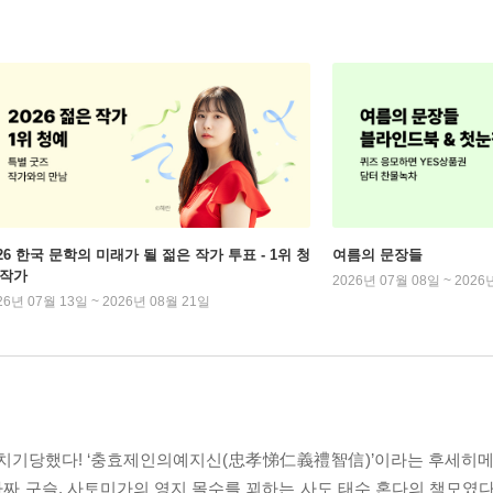
026 한국 문학의 미래가 될 젊은 작가 투표 - 1위 청
여름의 문장들
 작가
2026년 07월 08일 ~ 2026
26년 07월 13일 ~ 2026년 08월 21일
꿔치기당했다! ‘충효제인의예지신(忠孝悌仁義禮智信)’이라는 후세히메
짜 구슬. 사토미가의 영지 몰수를 꾀하는 사도 태수 혼다의 책모였다