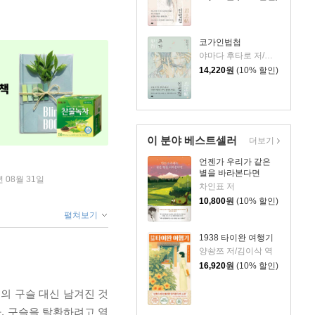
코가인법첩
야마다 후타로 저/김소연 역
14,220
원
(10% 할인)
이 분야 베스트셀러
더보기
언젠가 우리가 같은
별을 바라본다면
년 08월 31일
차인표 저
10,800
원
(10% 할인)
펼쳐보기
1938 타이완 여행기
양솽쯔 저/김이삭 역
16,920
원
(10% 할인)
의 구슬 대신 남겨진 것
. 구슬을 탈환하려고 열