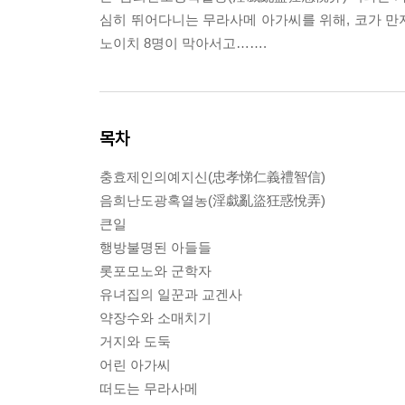
심히 뛰어다니는 무라사메 아가씨를 위해, 코가 만
노이치 8명이 막아서고…….
목차
충효제인의예지신(忠孝悌仁義禮智信)
음희난도광혹열농(淫戱亂盜狂惑悅弄)
큰일
행방불명된 아들들
롯포모노와 군학자
유녀집의 일꾼과 교겐사
약장수와 소매치기
거지와 도둑
어린 아가씨
떠도는 무라사메