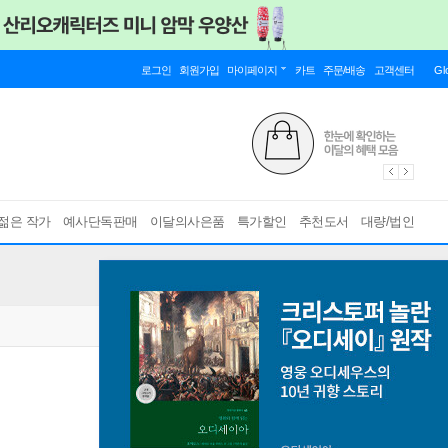
로그인
회원가입
마이페이지
카트
주문/배송
고객센터
Gl
젊은 작가
예사단독판매
이달의사은품
특가할인
추천도서
대량/법인