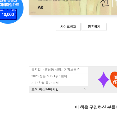
사이즈비교
공유하기
뮤지컬 〈휴남동 서점〉X 황보름 작가 북토크
2026 젊은 작가 1위 : 청예
기간 한정 특가 도서
오직, 예스24에서만
이 책을 구입하신 분