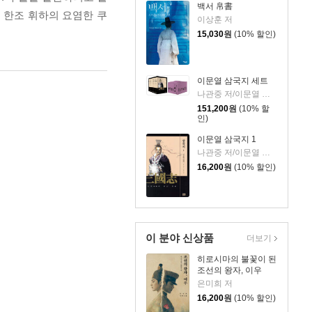
백서 帛書
 한조 휘하의 요염한 쿠
이상훈 저
15,030
원
(10% 할인)
이문열 삼국지 세트
나관중 저/이문열 평역/정문 그림
151,200
원
(10% 할
인)
이문열 삼국지 1
나관중 저/이문열 평역/정문 그림
16,200
원
(10% 할인)
이 분야 신상품
더보기
히로시마의 불꽃이 된
조선의 왕자, 이우
은미희 저
16,200
원
(10% 할인)