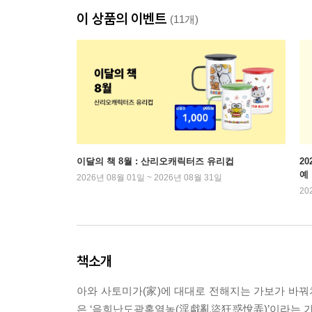
이 상품의 이벤트
(11개)
이달의 책 8월 : 산리오캐릭터즈 유리컵
2
예
2026년 08월 01일 ~ 2026년 08월 31일
20
책소개
아와 사토미가(家)에 대대로 전해지는 가보가 바
은 ‘음희난도광혹열농(淫戱亂盜狂惑悅弄)’이라는 가