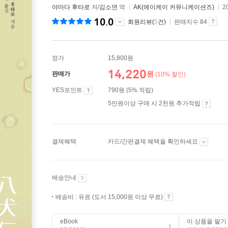
야마다 후타로
저/
김소연
역
AK(에이케이 커뮤니케이션즈)
2
10.0
회원리뷰(
5
건)
판매지수 84
정가
15,800원
14,220
원
판매가
(10% 할인)
YES포인트
790원 (5% 적립)
5만원이상 구매 시 2천원 추가적립
결제혜택
카드/간편결제 혜택을 확인하세요
배송안내
배송비 : 유료 (도서 15,000원 이상 무료)
eBook
이 상품을 팔기