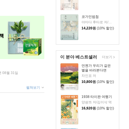
코가인법첩
야마다 후타로 저/김소연 역
14,220
원
(10% 할인)
이 분야 베스트셀러
더보기
언젠가 우리가 같은
별을 바라본다면
년 08월 31일
차인표 저
10,800
원
(10% 할인)
펼쳐보기
1938 타이완 여행기
양솽쯔 저/김이삭 역
16,920
원
(10% 할인)