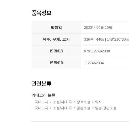
품목정보
발행일
2023년 06월 10일
쪽수, 무게, 크기
336쪽 | 446g | 148*210*30
ISBN13
9791127462338
ISBN10
1127462334
관련분류
카테고리 분류
국내도서
소설/시/희곡
장르소설
역사
국내도서
소설/시/희곡
일본소설
일본 장편소설