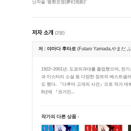
닌자술 ‘몽환포영(夢幻泡影)’
저자 소개
(2명)
저 :
야마다 후타로
(Futaro Yamada,やま
1922~2001년. 도쿄의과대를 졸업했으며, 
과 미스터리 소설 등 다양한 장르의 베스트셀러
도 했다. 『다루마 고개의 사건』으로 작가 데뷔
8년에 『코가인...
작가의 다른 상품