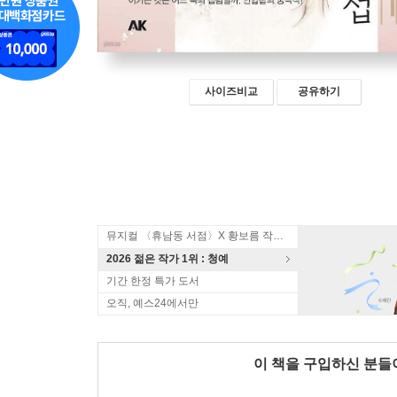
사이즈비교
공유하기
뮤지컬 〈휴남동 서점〉X 황보름 작가 북토크
2026 젊은 작가 1위 : 청예
기간 한정 특가 도서
오직, 예스24에서만
이 책을 구입하신 분