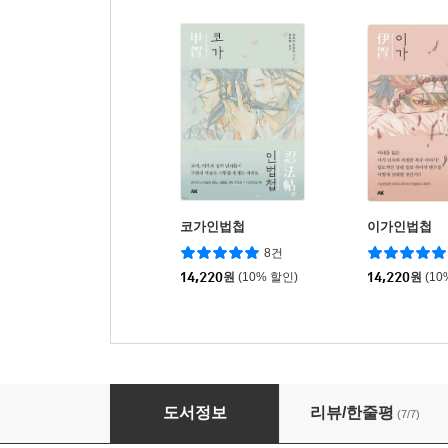
코가인법첩
이가인법첩
8건
14,220
원
(10% 할인)
14,220
원
(10
쿠노이치인법첩
도서정보
리뷰/한줄평
(7/7)