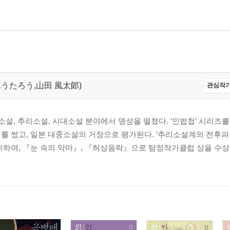
だ ふうたろう,山田 風太郞)
관심작가
전기소설, 추리소설, 시대소설 분야에서 명성을 떨쳤다. ‘인법첩’ 시리즈
를 썼고, 일본 대중소설의 거장으로 평가된다. ‘추리소설계의 전후파
하여, 『눈 속의 악마』, 『허상음락』으로 탐정작가클럽 상을 수상하였