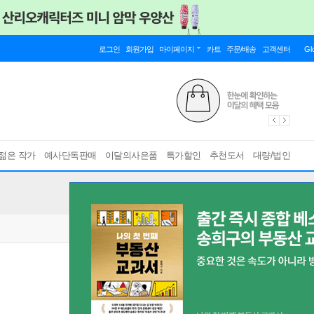
로그인
회원가입
마이페이지
카트
주문/배송
고객센터
Gl
젊은 작가
예사단독판매
이달의사은품
특가할인
추천도서
대량/법인