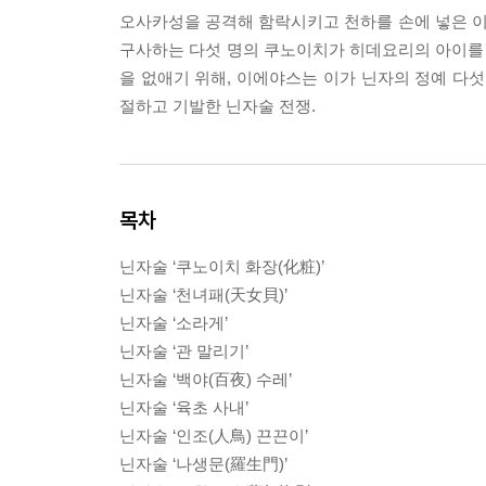
오사카성을 공격해 함락시키고 천하를 손에 넣은 
구사하는 다섯 명의 쿠노이치가 히데요리의 아이를 
을 없애기 위해, 이에야스는 이가 닌자의 정예 다
절하고 기발한 닌자술 전쟁.
목차
닌자술 ‘쿠노이치 화장(化粧)’
닌자술 ‘천녀패(天女貝)’
닌자술 ‘소라게’
닌자술 ‘관 말리기’
닌자술 ‘백야(百夜) 수레’
닌자술 ‘육초 사내’
닌자술 ‘인조(人鳥) 끈끈이’
닌자술 ‘나생문(羅生門)’