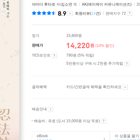
야마다 후타로
저/
김소연
역
AK(에이케이 커뮤니케이션즈)
2
8.9
회원리뷰(
14
건)
판매지수 72
정가
15,800원
14,220
원
판매가
(10% 할인)
YES포인트
790원 (5% 적립)
5만원이상 구매 시 2천원 추가적립
결제혜택
카드/간편결제 혜택을 확인하세요
배송안내
배송비 : 유료 (도서 15,000원 이상 무료)
eBook
이 상품을 팔기