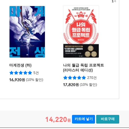
1
/4
마계전생 (하)
나의 월급 독립 프로젝트
(리마스터 에디션)
5건
270건
16,920
원
(10% 할인)
17,820
원
(10% 할인)
14,220
카트에 넣기
바로구매
원