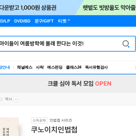
D/LP
DVD/BD
문구
/GIFT
티켓
장안내
채널예스
사락
예스펀딩
클래스24
독서유형검사
RBTI Lab
독서유형검사
크클 심야 독서 모임
OPEN
역사
인법첩 시리즈
소득공제
쿠노이치인법첩