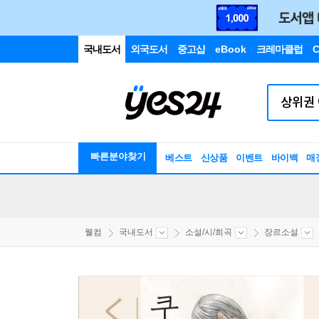
국내도서
외국도서
중고샵
eBook
크레마클럽
C
빠른분야찾기
베스트
신상품
이벤트
바이백
매
웰컴
국내도서
소설/시/희곡
장르소설