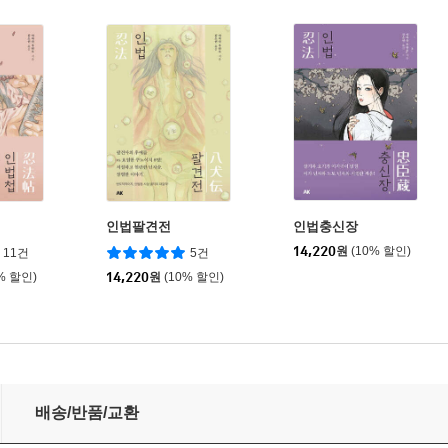
인법팔견전
인법충신장
14,220
원
(10% 할인)
11건
5건
% 할인)
14,220
원
(10% 할인)
배송/반품/교환