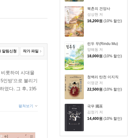
북촌의 건양사
성상현 저
16,200
원
(10% 할인)
린두 무(Rindu Mu)
양해동 저
 알림신청
작가 파일
18,000
원
(10% 할인)
를 비롯하여 시대물
청백리 탄천 이지직
 5인방’으로 불리기
이영균 저
다. 그 후, 195
22,500
원
(10% 할인)
펼쳐보기
국무 國巫
김정기 저
14,400
원
(10% 할인)