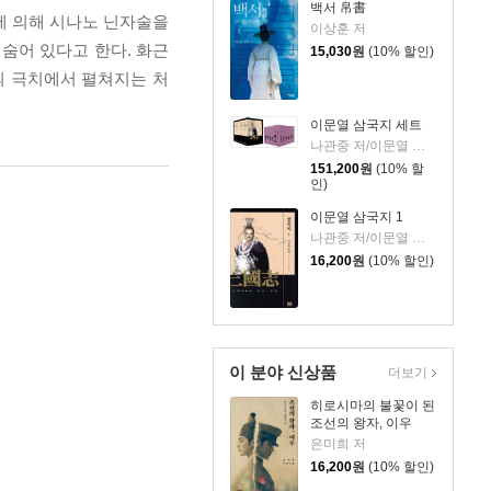
백서 帛書
에 의해 시나노 닌자술을
이상훈 저
숨어 있다고 한다. 화근
15,030
원
(10% 할인)
의 극치에서 펼쳐지는 처
이문열 삼국지 세트
나관중 저/이문열 평역/정문 그림
151,200
원
(10% 할
인)
이문열 삼국지 1
나관중 저/이문열 평역/정문 그림
16,200
원
(10% 할인)
이 분야 신상품
더보기
히로시마의 불꽃이 된
조선의 왕자, 이우
은미희 저
16,200
원
(10% 할인)