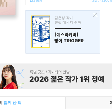
12,640원
매입가 2,900
김은성 작가
친필 메시지 수록
---------------
[예스리커버]
빵야 TRIGGER
들이
함께 산 책