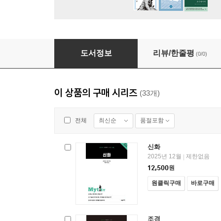
기후변화
도서정보
리뷰/한줄평
(0/0)
이 상품의 구매 시리즈
(33개)
최신순
품절포함
전체
신화
2025년 12월
제한없음
|
12,500
원
원클릭구매
바로구매
조경