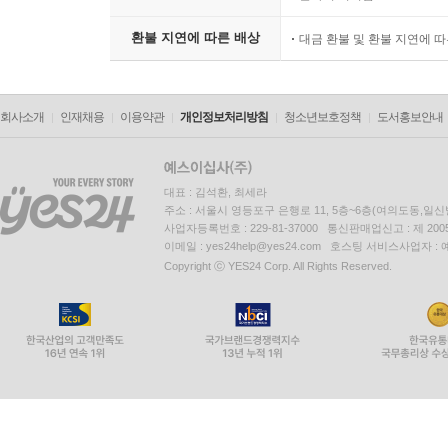
환불 지연에 따른 배상
대금 환불 및 환불 지연에 
회사소개
인재채용
이용약관
개인정보처리방침
청소년보호정책
도서홍보안내
대표 : 김석환, 최세라
주소 : 서울시 영등포구 은행로 11, 5층~6층(여의도동,일신
사업자등록번호 : 229-81-37000 통신판매업신고 : 제 200
이메일 : yes24help@yes24.com 호스팅 서비스사업자 :
Copyright ⓒ YES24 Corp. All Rights Reserved.