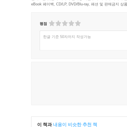
그것은 음모론이 아니다
eBook 페이백, CD/LP, DVD/Blu-ray, 패션 및 판매금
저자는 책의 상당 부분을 기후변화를 부정하는 사
야기하지 않는다’거나, ②‘이산화탄소는 대기의 일
평점
변화로 인한 것’이라거나, 심지어 ④‘모든 데이터
한글 기준 50자까지 작성가능
“과학은 신념체계가 아니다. 그것은 구체적인 관
방법론이다. 또한 그것은 세계사회의 근간이기도 
선택할 수 없다.” _58쪽
저자는 지난 150년 기술이 부족했던 시기에 
일부”(78쪽)이며, 인간의 온실가스 배출이 지구온
추가적으로 발생한 탄소의 대부분이 화석연료의 연소
발생했다는 것, 태양흑점은 지난 100년간 온난화
뒷받침된다.
누구의 책임이고 어떻게 책임져야 하는가? 선진국
이 책과
내용이 비슷한 추천 책