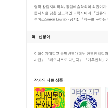
영국 왕립지리학회, 왕립예술학회의 회원이자 
문지식을 갖춘 선도적인 과학자이며 『인류의 요람The C
루이스Simon Lewis와 공저), 『지구를 구하는 방법: 사
역 :
신봉아
이화여자대학교 통역번역대학원 한영번역학과를
사전』 『레오나르도 다빈치』 『기후변화』가
작가의 다른 상품