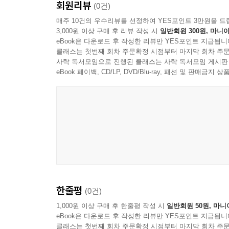
회원리뷰
(0건)
5장은 기후변화가 인류와 지구에 끼칠 영향을 전면 검
매주 10건의 우수리뷰를 선정하여 YES포인트 3만원을 드
3,000원 이상 구매 후 리뷰 작성 시
일반회원 300원, 마니아
생물다양성의 파괴, 위협받는 인류의 건강과 식량 
eBook은 다운로드 후 작성한 리뷰만 YES포인트 지급됩니
클래스는 첫번째 회차 주문확정 시점부터 마지막 회차 주문
6장은 기후변화의 티핑포인트(tipping point)
사락 독서모임으로 진행된 클래스는 사락 독서모임 게시판
의미하는 것으로, 저자는 빙상의 해빙(解氷), 해양
eBook 페이백, CD/LP, DVD/Blu-ray, 패션 및 판매금
7장은 기후변화를 둘러싼 정치 문제를 다룬다. 유
2015년 파리 당사국총회, 코로나19 팬데믹으
문제점 또한 살핀다. 그리고 탄소거래제와 레드플러스
8장은 기후변화의 해결책 세 가지, 적응, 완화, 
어떻게 적응할 것인지를 살핀다. ‘완화’는 탄소배
살피고 있다.
한줄평
(0건)
마지막 9장은 기후변화 위기 해결을 위해 정부, 기
1,000원 이상 구매 후 한줄평 작성 시
일반회원 50원, 마니
eBook은 다운로드 후 작성한 리뷰만 YES포인트 지급됩니
클래스는 첫번째 회차 주문확정 시점부터 마지막 회차 주문