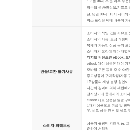
오늘 06시 30분 이후 주문
직수입 음반/영상물/기프트 
단, 당일 00시~13시 사이
박스 포장은 택배 배송이 가
소비자의 책임 있는 사유로 
소비자의 사용, 포장 개봉에 
복제가 가능한 상품 등의 포장을 
소비자의 요청에 따라 개별
디지털 컨텐츠인 eBook, 
eBook 대여 상품은 대여 기
모바일 쿠폰 등록 후 취소/환
반품/교환 불가사유
중고상품이 구매확정(자동 
LP상품의 재생 불량 원인이 기
시간의 경과에 의해 재판매가
전자상거래 등에서의 소비자
eBook 세트 상품은 일괄 
1개의 상품으로 취급 및 판매
우, 세트 상품 전부 및 세트
상품의 불량에 의한 반품, 교
소비자 피해보상
준하여 처리됨