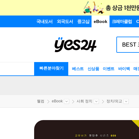
국내도서
외국도서
중고샵
eBook
크레마클럽
C
빠른분야찾기
베스트
신상품
이벤트
바이백
매
웰컴
eBook
사회 정치
정치/외교