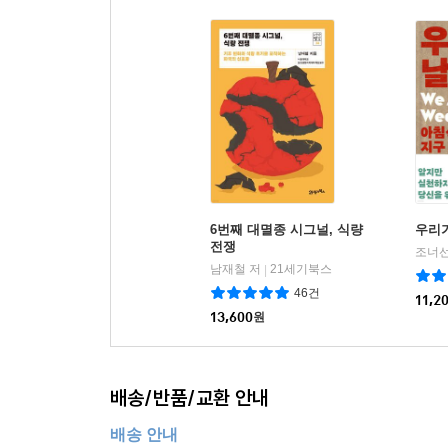
“북미, 유럽, 아시아는 전 세계 산업 생산 
이산화탄소를 훨씬 적게 배출해왔다.” _28쪽
영국인 저자는 기후변화의 책임이 우선적으로 선
타격을 받을 것이란 사실을 염려한다. 이를테면 
피해를 남긴다. 기후변화에 대한 ‘적응’의 측면에서
기후변화는 정치적으로도, 그리고 철학적으로도 
지불하는 ‘청정개발체제(Clean Development M
6번째 대멸종 시그널, 식량
우리
전쟁
“많은 사회정치학자들은 기후 협상 자체에 대한 철
남재철 저
21세기북스
|
국가 발전을 중단해야 하는지 지시하는 것처럼 보이기
46건
11,2
국가들은 자국의 발전과 빈곤 구제 노력을 저해할 수
13,600
원
이 책은 기후변화 문제를 해결하기 위해 “어떻게 최
과제임을 밝히고 있다. 세계 인구는 2050년 1
배송/반품/교환 안내
증가한다는”(241쪽) 이야기이기도 하기 때문이다
배송 안내
저자는 다시 한번 역설하고 있다.