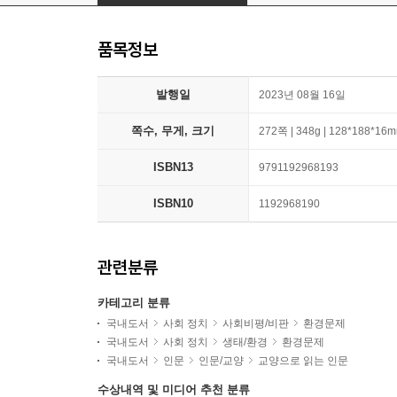
품목정보
발행일
2023년 08월 16일
쪽수, 무게, 크기
272쪽 | 348g | 128*188*16
ISBN13
9791192968193
ISBN10
1192968190
관련분류
카테고리 분류
국내도서
사회 정치
사회비평/비판
환경문제
국내도서
사회 정치
생태/환경
환경문제
국내도서
인문
인문/교양
교양으로 읽는 인문
수상내역 및 미디어 추천 분류