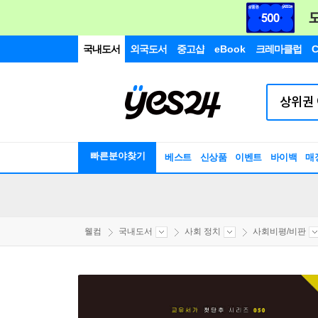
국내도서
외국도서
중고샵
eBook
크레마클럽
C
빠른분야찾기
베스트
신상품
이벤트
바이백
매
웰컴
국내도서
사회 정치
사회비평/비판