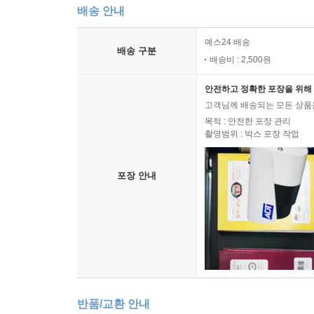
배송 안내
“북미, 유럽, 아시아는 전 세계 산업 생산 
이산화탄소를 훨씬 적게 배출해왔다.” _28쪽
예스24 배송
배송 구분
배송비 : 2,500원
영국인 저자는 기후변화의 책임이 우선적으로 선
안전하고 정확한 포장을 위해 
타격을 받을 것이란 사실을 염려한다. 이를테면 
고객님께 배송되는 모든 상품을
피해를 남긴다. 기후변화에 대한 ‘적응’의 측면에서
목적 : 안전한 포장 관리
기후변화는 정치적으로도, 그리고 철학적으로도 
촬영범위 : 박스 포장 작업
지불하는 ‘청정개발체제(Clean Development M
포장 안내
“많은 사회정치학자들은 기후 협상 자체에 대한 철
국가 발전을 중단해야 하는지 지시하는 것처럼 보이기
국가들은 자국의 발전과 빈곤 구제 노력을 저해할 수
이 책은 기후변화 문제를 해결하기 위해 “어떻게 최
과제임을 밝히고 있다. 세계 인구는 2050년 1
증가한다는”(241쪽) 이야기이기도 하기 때문이다
반품/교환 안내
저자는 다시 한번 역설하고 있다.