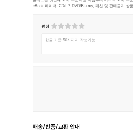
그것은 음모론이 아니다
eBook 페이백, CD/LP, DVD/Blu-ray, 패션 및 판매금
저자는 책의 상당 부분을 기후변화를 부정하는 사
야기하지 않는다’거나, ②‘이산화탄소는 대기의 일
평점
변화로 인한 것’이라거나, 심지어 ④‘모든 데이터
한글 기준 50자까지 작성가능
“과학은 신념체계가 아니다. 그것은 구체적인 관
방법론이다. 또한 그것은 세계사회의 근간이기도 
선택할 수 없다.” _58쪽
저자는 지난 150년 기술이 부족했던 시기에 
일부”(78쪽)이며, 인간의 온실가스 배출이 지구온
추가적으로 발생한 탄소의 대부분이 화석연료의 연소
발생했다는 것, 태양흑점은 지난 100년간 온난화
뒷받침된다.
배송/반품/교환 안내
누구의 책임이고 어떻게 책임져야 하는가? 선진국