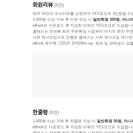
의 대규모 추출이나 세계 기후의 조정을 포함한다.
회원리뷰
(0건)
--- p.204
5장은 기후변화가 인류와 지구에 끼칠 영향을 전면 검
매주 10건의 우수리뷰를 선정하여 YES포인트 3만원을 드
3,000원 이상 구매 후 리뷰 작성 시
일반회원 300원, 마니아
생물다양성의 파괴, 위협받는 인류의 건강과 식량 
기후변화는 현대사회의 근간에 대한 전반적인 조사를 
eBook은 다운로드 후 작성한 리뷰만 YES포인트 지급됩니
가들이 반목하게 하고, 사회에서 기업의 역할에 대
클래스는 첫번째 회차 주문확정 시점부터 마지막 회차 주문
6장은 기후변화의 티핑포인트(tipping point)
사락 독서모임으로 진행된 클래스는 사락 독서모임 게시판
지구상 나머지 존재들 간의 관계에 대해 질문하게 
의미하는 것으로, 저자는 빙상의 해빙(解氷), 해양
eBook 페이백, CD/LP, DVD/Blu-ray, 패션 및 판매금
해야 한다.
7장은 기후변화를 둘러싼 정치 문제를 다룬다. 유
--- p.254
2015년 파리 당사국총회, 코로나19 팬데믹으
문제점 또한 살핀다. 그리고 탄소거래제와 레드플러스
8장은 기후변화의 해결책 세 가지, 적응, 완화, 
어떻게 적응할 것인지를 살핀다. ‘완화’는 탄소배
살피고 있다.
한줄평
(0건)
마지막 9장은 기후변화 위기 해결을 위해 정부, 기
1,000원 이상 구매 후 한줄평 작성 시
일반회원 50원, 마니
eBook은 다운로드 후 작성한 리뷰만 YES포인트 지급됩니
클래스는 첫번째 회차 주문확정 시점부터 마지막 회차 주문