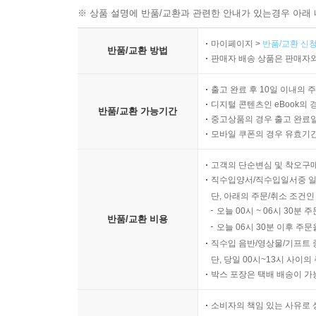
※ 상품 설명에 반품/교환과 관련한 안내가 있는경우 아래 
마이페이지 >
반품/교환 신청
반품/교환 방법
판매자 배송 상품은 판매자와
출고 완료 후 10일 이내의 
디지털 콘텐츠인 eBook의 
반품/교환 가능기간
중고상품의 경우 출고 완료일
모바일 쿠폰의 경우 유효기간(
고객의 단순변심 및 착오구
직수입양서/직수입일서중 일
단, 아래의 주문/취소 조건인
오늘 00시 ~ 06시 30분 
반품/교환 비용
오늘 06시 30분 이후 주문
직수입 음반/영상물/기프트 
단, 당일 00시~13시 사이
박스 포장은 택배 배송이 가
소비자의 책임 있는 사유로 