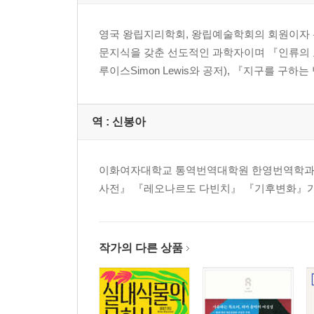
영국 왕립지리학회, 왕립예술학회의 회원이자 
문지식을 갖춘 선도적인 과학자이며 『인류의 요람The C
루이스Simon Lewis와 공저), 『지구를 구하는 방법: 사
역 :
신봉아
이화여자대학교 통역번역대학원 한영번역학과를
사전』 『레오나르도 다빈치』 『기후변화』가
작가의 다른 상품