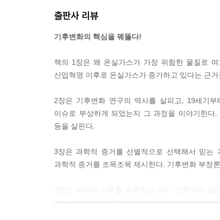
출판사 리뷰
기후변화의 증거를 요약하는 가장 좋은 방법 중 
것이다
기후변화의 핵심을 꿰뚫다!
--- p.76
책의 1장은 왜 온실가스가 가장 위험한 물질로 
우리는 이제 과거의 날씨가 미래의 날씨를 알려줄 것
산업혁명 이후로 온실가스가 증가하고 있다는 근거
의 행동이 어떤 결과를 초래할 것인지를 잘 이해하고
각한 기후변화가 발생할 것인가? 우리는 잠재적 미
2장은 기후변화 연구의 역사를 살피고, 19세기
--- p.85
이슈로 부상하게 되었는지 그 과정을 이야기한다.
등을 살핀다.
지구 온도가 상승함에 따라 기후변화의 영향은 눈에 
미칠 것이다. 해안 도시와 마을은 해수면상승, 홍수와
3장은 과학적 증거를 선별적으로 선택해서 믿는 
할 것인지 계획하고 있지만, 보다 간단한 조언을 하
과학적 증거를 조목조목 제시한다. 기후변화 부정
--- p.150-151
4장은 미래의 기후를 예측하는 일이 인류에게 얼
기후변화를 위한 해결책은 세 가지다. 첫번째는 적
지난 40년간 기후모델링이 비약적으로 발전했음을
말하자면 우리의 탄소발자국을 줄여서 계속 증가중
소개하고 3장과 마찬가지로 기후모델링의 신뢰성을