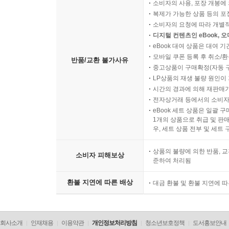
소비자의 사용, 포장 개봉에 
복제가 가능한 상품 등의 포장을 
소비자의 요청에 따라 개별
디지털 컨텐츠인 eBook, 
eBook 대여 상품은 대여 기
모바일 쿠폰 등록 후 취소/환
반품/교환 불가사유
중고상품이 구매확정(자동 
LP상품의 재생 불량 원인이 기
시간의 경과에 의해 재판매가
전자상거래 등에서의 소비자
eBook 세트 상품은 일괄 
1개의 상품으로 취급 및 판매
우, 세트 상품 전부 및 세트
상품의 불량에 의한 반품, 교
소비자 피해보상
준하여 처리됨
환불 지연에 따른 배상
대금 환불 및 환불 지연에 
회사소개
인재채용
이용약관
개인정보처리방침
청소년보호정책
도서홍보안내