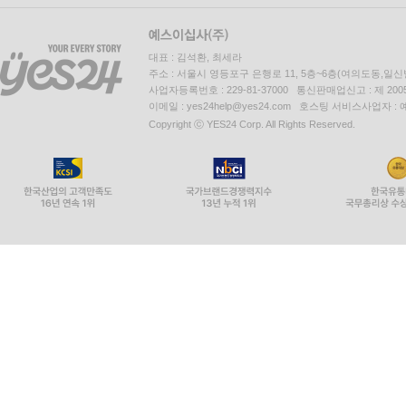
대표 : 김석환, 최세라
주소 : 서울시 영등포구 은행로 11, 5층~6층(여의도동,일신
사업자등록번호 : 229-81-37000 통신판매업신고 : 제 200
이메일 : yes24help@yes24.com 호스팅 서비스사업자 :
Copyright ⓒ YES24 Corp. All Rights Reserved.