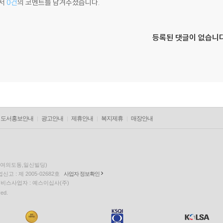
서
0건
의 코멘트를 남겨주셨습니다.
등록된 댓글이 없습니다
도서홍보안내
광고안내
제휴안내
복지제휴
매장안내
층(여의도동,일신빌딩)
고 : 제 2005-02682호
사업자 정보확인
팅 서비스사업자 : 예스이십사(주)
ved.