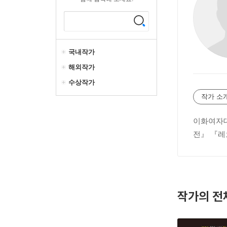
국내작가
해외작가
수상작가
작가 소
이화여자대
전』 『레
작가의 전