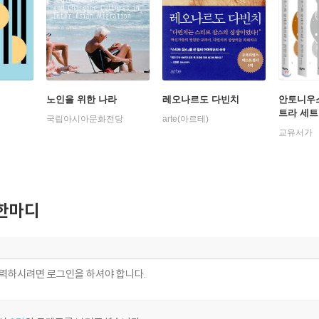
전
노인을 위한 나라
레오나르도 다빈치
안토니우
트라 세트
국립아시아문화전당
arte(아르테)
교유서가
한마디