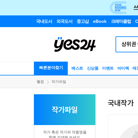
국내도서
외국도서
중고샵
eBook
크레마클럽
C
빠른분야찾기
베스트
신상품
이벤트
바이백
매
웰컴
작가파일
국내작가
작가파일
작가 혹은 작가와 작품명을
함께 검색해 보세요.