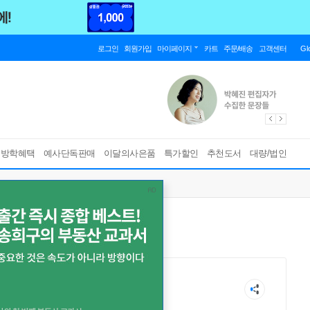
로그인
회원가입
마이페이지
카트
주문/배송
고객센터
Gl
름방학혜택
예사단독판매
이달의사은품
특가할인
추천도서
대량/법인